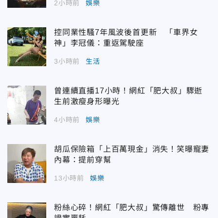
2小時前
娛樂
控同業性騷7年風波後首更新 「車界女
神」李冠儀：重返駕駛座
3小時前
生活
曾連續直播17小時！網紅「肥大叔」驟逝
生前激瘦身形曝光
4小時前
娛樂
胡瓜保險箱「上百萬現金」消失！笑曝寵妻
內幕：提前穿幫
13小時前
娛樂
粉絲心碎！網紅「肥大叔」驚傳離世 粉專