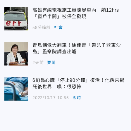
高雄有線電視施工員陳屍車內 躺12hrs
「窗戶半開」被保全發現
58分鐘前
社會
青鳥偶像大翻車！徐佳青「帶兒子登東沙
島」監察院調查出爐
2天前
要聞
6旬翁心臟「停止90分鐘」復活！他醒來揭
死後世界 嘆：很恐怖…
2022/10/17 10:55
即時