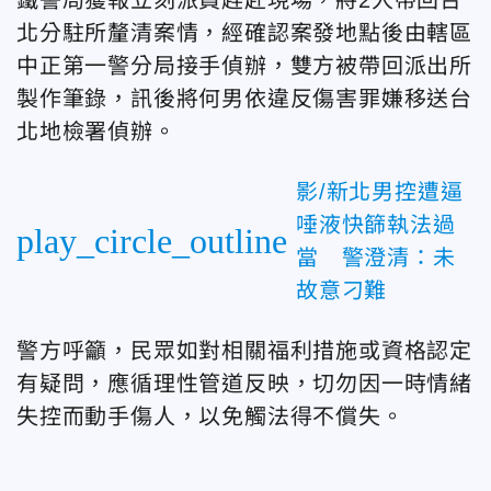
北分駐所釐清案情，經確認案發地點後由轄區
中正第一警分局接手偵辦，雙方被帶回派出所
製作筆錄，訊後將何男依違反傷害罪嫌移送台
北地檢署偵辦。
影/新北男控遭逼
唾液快篩執法過
play_circle_outline
當 警澄清：未
故意刁難
警方呼籲，民眾如對相關福利措施或資格認定
有疑問，應循理性管道反映，切勿因一時情緒
失控而動手傷人，以免觸法得不償失。