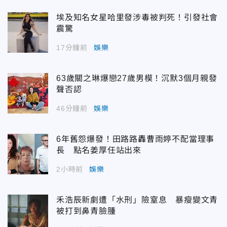
埃及知名女星哈里發涉毒被判死！引發社會
震驚
17分鐘前
娛樂
63歲關之琳爆戀27歲男模！沉默3個月親發
聲否認
46分鐘前
娛樂
6年舊怨爆發！田路路轟曹雨婷不配當理事
長 點名姜厚任站出來
2小時前
娛樂
禾浩辰新劇遭「水刑」險窒息 暴瘦變文青
被打到鼻青臉腫