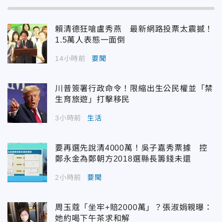
賴清德狂嗆盧秀燕 最新網路投票太震撼！
1.5萬人表態一面倒
14小時前
要聞
川普簽署行政命令！限縮出生公民權並「禁
生育旅遊」打擊移民
3小時前
生活
要再選先說清4000萬！吳子嘉秀票據 控
鄭永金為鄭朝方2018選縣長籌錢未還
2小時前
要聞
周玉蔻「坐牢+賠2000萬」？張淑娟親曝：
她約喝下午茶求和解