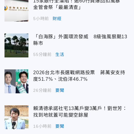
15家銀行全淪陷！逾60行員爆回扣風暴
金管會祭「最嚴清查」
5小時前
財經
「白海豚」外圍環流發威 8級強風狠颳13
縣市
55分鐘前
生活
2026台北市長選戰網路投票 蔣萬安支持
度51.7%、沈伯洋46.7%
26分鐘前
要聞
賴清德承諾社宅13萬戶變3萬戶！劉世芳：
找到地就蓋可能變空餘屋
16小時前
要聞