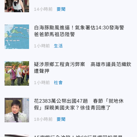
14小時前
要聞
白海豚颱風進逼！氣象署估14:30發海警
爸爸節馬祖恐陸警
1小時前
生活
疑涉原鄉工程貪污弊案 高雄市議員范織欽
遭聲押
1小時前
社會
花2383萬公帑出國47趟 春節「就地休
假」探親美國夫家？徐佳青回應了
18小時前
要聞