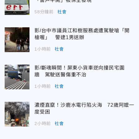
「窗戶半開」被保全發現
58分鐘前
社會
影/台中市議員江和樹服務處遭駕駛嗆「開
槍喔」 警逮1男送辦
1小時前
社會
影/斷魂瞬間！屏東小貨車逆向撞民宅圍
牆 駕駛送醫傷重不治
1小時前
社會
濃煙直竄！沙鹿水電行陷火海 72歲阿嬤一
度受困
2小時前
社會