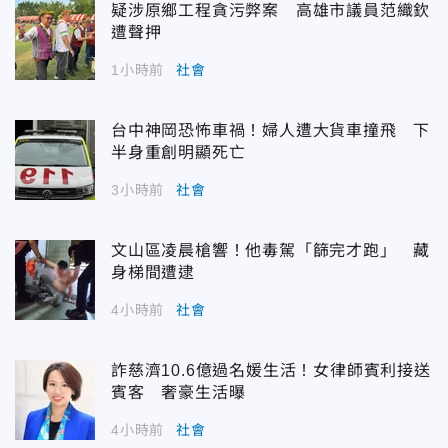
疑涉原鄉工程貪污弊案 高雄市議員范織欽
遭聲押
1小時前
社會
台中神岡恐怖車禍！婦人遭大貨車撞飛 下
半身重創明顯死亡
3小時前
社會
文山區凌晨槍響！他毒駕「篩完才跑」 藏
身梯間遭逮
4小時前
社會
詐慈濟10.6億過名媛生活！女律師賓利接送
賓客 奢豪生活曝
4小時前
社會