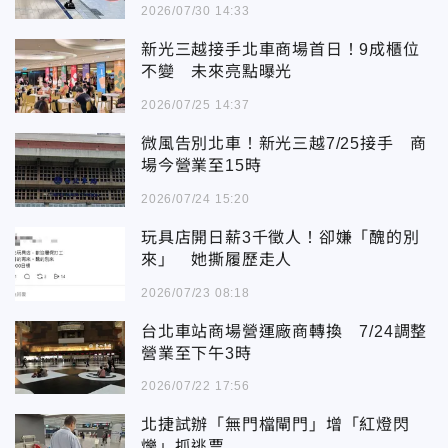
2026/07/30 14:33
新光三越接手北車商場首日！9成櫃位
不變 未來亮點曝光
2026/07/25 14:37
微風告別北車！新光三越7/25接手 商
場今營業至15時
2026/07/24 15:20
玩具店開日薪3千徵人！卻嫌「醜的別
來」 她撕履歷走人
2026/07/23 08:18
台北車站商場營運廠商轉換 7/24調整
營業至下午3時
2026/07/22 17:56
北捷試辦「無門檔閘門」增「紅燈閃
爍」抓逃票