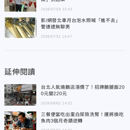
2026/07/16 15:43
影/網發北車月台泡水照喊「進不去」
警速逮無聊男
2026/07/11 19:47
延伸閱讀
台北人氣燒鵝店漲價了！招牌鵝腿飯20
0元變220元
2026/08/02 14:52
三餐便當吃出蛋白尿險洗腎！運將換吃
魚肉3個月奇蹟逆轉