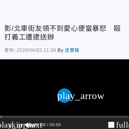
影/北車街友領不到愛心便當暴怒 毆
打義工遭逮送辦
發布: 2026/06/03 21:39
By
塗豐駿
play_arrow
play_arrow
skip_next
ful
00:00
00:00