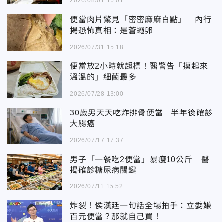
2026/08/01 16:01
便當肉片驚見「密密麻麻白點」 內行
揭恐怖真相：是蒼蠅卵
2026/07/31 15:18
便當放2小時就超標！醫警告「摸起來
溫溫的」細菌最多
2026/07/28 13:00
30歲男天天吃炸排骨便當 半年後確診
大腸癌
2026/07/17 17:37
男子「一餐吃2便當」暴瘦10公斤 醫
揭確診糖尿病關鍵
2026/07/11 15:52
炸裂！侯漢廷一句話全場拍手：立委嫌
百元便當？那就自己買！