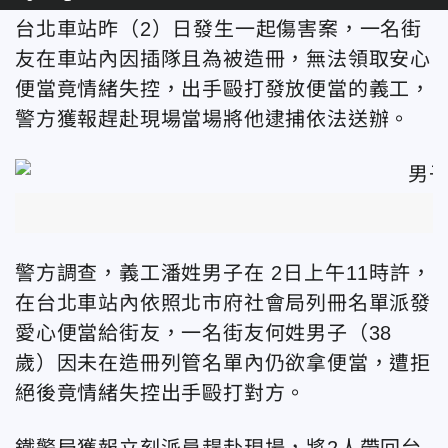
台北車站昨（2）日發生一起傷害案，一名街
友在車站內因插隊且為被造冊，無法領取安心
便當竟情緒失控，出手毆打發放便當的義工，
警方獲報趕赴現場當場將他逮捕依法送辦。
警方調查，義工潘姓男子在 2日上午11時許，
在台北車站內依照北市府社會局列冊名單派發
愛心便當給街友，一名街友何姓男子（38
歲）因未在造冊列管名單內仍欲拿便當，遭拒
絕後竟情緒失控出手毆打對方。
鐵警局獲報立刻派員趕赴現場，將2人帶回台