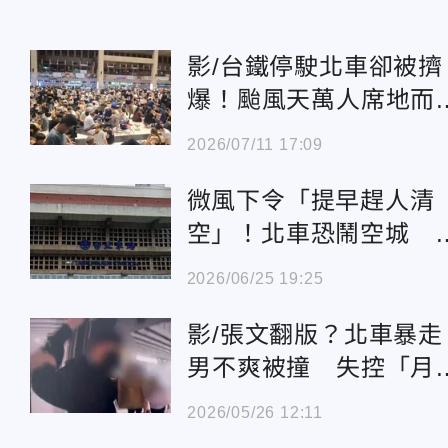
影/台鐵停駛北車卻被擠
爆！颱風天萬人席地而
坐 緊盯手機抓色違超
2026/07/11 17:09
微風下令「提早趕人清
空」！北車恐鬧空城 
鐵出手阻止了
2026/06/25 19:25
影/張文翻版？北車暴走
男不爽被撞 失控「月
揮刀」
2026/05/26 12:11