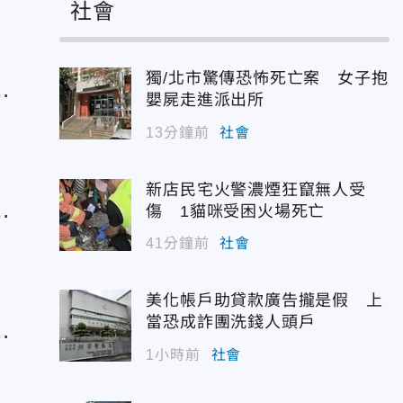
社會
獨/北市驚傳恐怖死亡案 女子抱
嬰屍走進派出所
夢
13分鐘前
社會
新店民宅火警濃煙狂竄無人受
台
傷 1貓咪受困火場死亡
41分鐘前
社會
美化帳戶助貸款廣告攏是假 上
當恐成詐團洗錢人頭戶
台
1小時前
社會