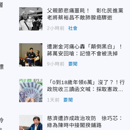
層
父親節悲痛噩耗！ 彰化民進黨
老將蔡裕昌不敵肺腺癌驟逝
2小時前
社會
遭謝金河痛心轟「顛倒黑白」！
蔣萬安回嗆：記憶不會被洗掉
9小時前
要聞
標
「0到18歲年領6萬」沒了？！行
政院收三讀函文喊：採取憲政作
為
1天前
要聞
慈濟遭詐成政治攻防 徐巧芯：
冷
綠為陳時中接閣揆鋪路
。