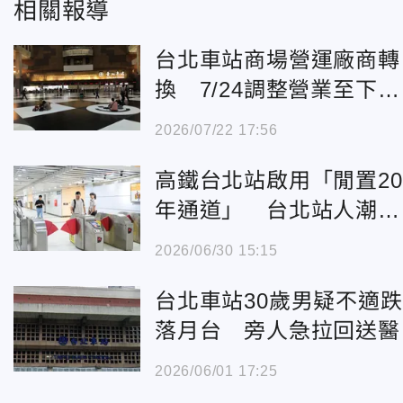
相關報導
台北車站商場營運廠商轉
換 7/24調整營業至下午
3時
2026/07/22 17:56
高鐵台北站啟用「閒置20
年通道」 台北站人潮壓
力大幅紓解
2026/06/30 15:15
台北車站30歲男疑不適跌
落月台 旁人急拉回送醫
2026/06/01 17:25