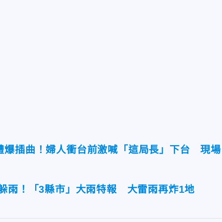
禮爆插曲！婦人衝台前激喊「這局長」下台 現場
躲雨！「3縣市」大雨特報 大雷雨再炸1地