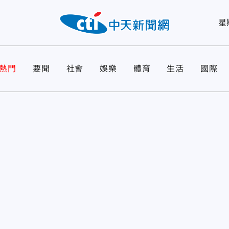
星
熱門
要聞
社會
娛樂
體育
生活
國際