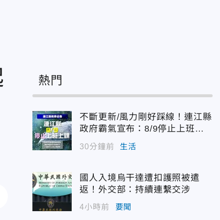
起
熱門
不斷更新/風力剛好踩線！連江縣
政府霸氣宣布：8/9停止上班上
課
30分鐘前
生活
國人入境烏干達遭扣護照被遣
返！外交部：持續連繫交涉
4小時前
要聞