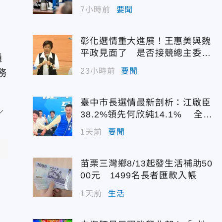
7小時前
要聞
彰化選情重大進展！王惠美與魏
平政見面了 是否接競總主委態
通
度曝光
23小時前
要聞
務
臺中市長選情最新剖析：江啟臣
38.2%領先何欣純14.1% 全世
代支持度全面居首
1天前
要聞
苗栗三灣鄉8/13起發生活補助50
00元 1499名長者匯款入帳
1天前
生活