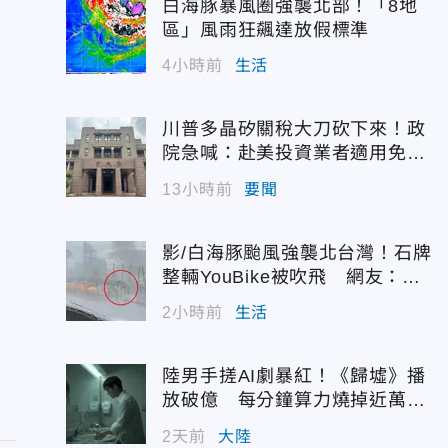
白海豚暴風圈強襲北部！「8地
區」風雨狂飆達放假標準
4小時前
生活
川普多晶矽關稅大刀砍下來！政
院急喊：赴美投資業者適用免稅
配額
13小時前
要聞
影/白海豚颱風強襲北台灣！石牌
整輛YouBike被吹飛 網友：以
為是AI
2小時前
生活
陸男手搓AI劇暴紅！《歸墟》播
放破億 每分鐘算力燒掉近萬台
幣
2天前
大陸