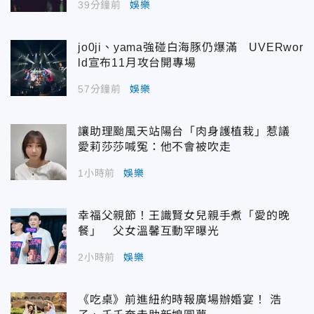
39分鐘前
娛樂
jo0ji、yama強碰白海豚仍爆滿 UVERwor
ld宣布11月攻台開專場
57分鐘前
娛樂
讓助理颱風天站陽台「肉身護植栽」惹議
愛莉莎莎喊冤：他不會被吹走
1小時前
娛樂
幸福父親節！王識賢女兒親手煮「愛的晚
餐」 父女溫馨互動罕曝光
2小時前
娛樂
《吃桌》前進紐約時報廣場辦婚宴！ 浩