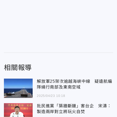
相關報導
解放軍25架次逾越海峽中線 疑遠航編
隊繞行南部及東南空域
2025/04/23 10:18
批民進黨「築牆斷鏈」害台企 宋濤：
製造兩岸對立將玩火自焚