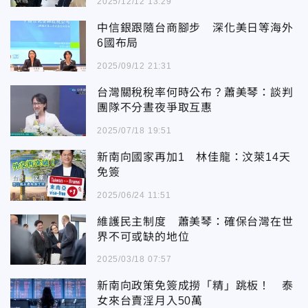
2025/12/12 13:29
中信銀跟隨台商腳步 深化美日等海外
6國布局
2025/09/12 21:31
台灣關稅稅率何時公布？蕭美琴：談判
團隊不分晝夜爭取互惠
2025/07/18 19:51
新南向國家再加1 林佳龍：汶萊14天
免簽
2025/06/24 11:51
維護民主制度 蕭美琴：確保台灣在世
界不可或缺的地位
2025/03/18 07:57
新南向政策免簽成撈「精」跳板！ 泰
女來台賣淫月入50萬