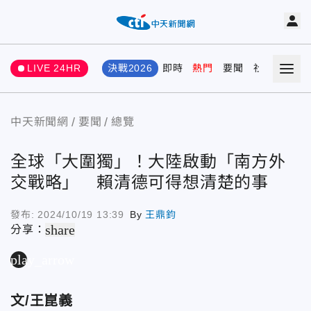
LIVE 24HR
決戰2026
即時
熱門
要聞
社會
娛樂
中天新聞網
要聞
總覽
全球「大圍獨」！大陸啟動「南方外
交戰略」 賴清德可得想清楚的事
發布:
2024/10/19 13:39
By
王鼎鈞
share
分享：
play_arrow
文/王崑義