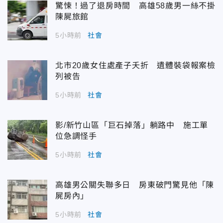
驚悚！過了退房時間 高雄58歲男一絲不掛
陳屍旅館
5小時前
社會
北市20歲女住處產子夭折 遺體裝袋報案檢
列被告
5小時前
社會
影/新竹山區「巨石掉落」躺路中 施工單
位急調怪手
5小時前
社會
高雄男公關失聯多日 房東破門驚見他「陳
屍房內」
5小時前
社會