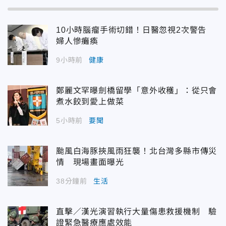
10小時腦瘤手術切錯！日醫忽視2次警告
婦人慘癱瘓
9小時前
健康
鄭麗文罕曝劍橋留學「意外收穫」：從只會
煮水餃到愛上做菜
5小時前
要聞
颱風白海豚挾風雨狂襲！北台灣多縣市傳災
情 現場畫面曝光
38分鐘前
生活
直擊／漢光演習執行大量傷患救援機制 驗
證緊急醫療應處效能