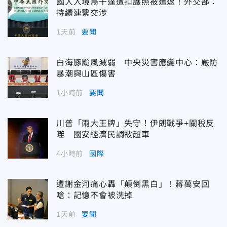
國人入境烏干達遭扣護照被遣返！外交部：
持續連繫交涉
1天前
要聞
白海豚颱風減弱 中央災害應變中心：嚴防
暴潮與山區傷害
1小時前
要聞
川普「兩大王牌」失守！伊朗戰爭+關稅反
噬 國安經濟民調被超車
4小時前
國際
遭謝金河痛心轟「顛倒黑白」！蔣萬安回
嗆：記憶不會被洗掉
1天前
要聞