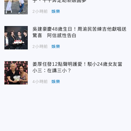
子、千千奔走助新娘圓夢
2小時前
娛樂
吳建豪慶48歲生日！周渝民苦練吉他獻唱送
驚喜 阿信感性告白
2小時前
娛樂
姜厚任發12點聲明護愛！駁小24歲女友當
小三：在講三小？
4小時前
娛樂