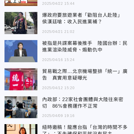
2025/04/22 15:44
爆政府要旅遊業者「勸阻台人赴陸」
侯漢廷嗆：收入民進黨補？
2025/04/21 21:02
被指是共諜案幕後推手 陸國台辦：民
進黨渲染陸威脅、煽動仇中
2025/04/16 15:24
貿易戰之際…北京機場整排「統一」廣
告 真實用意疑曝光
2025/04/12 15:20
內政部：22家社會團體與大陸往來密
切 86%會務運作不正常
2025/04/09 19:16
紐時邀稿！龍應台指「台灣的時間不多
了」：不先確保和平就沒有民主