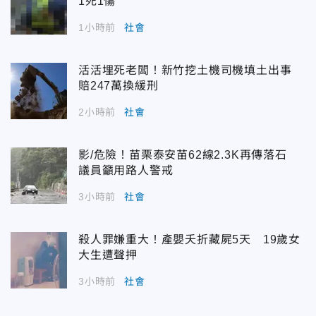
1死1傷
1小時前
社會
活活埋死老闆！新竹挖土機司機填土出事
賠247萬換緩刑
2小時前
社會
影/危險！苗栗泰安苗62線2.3K再傳落石
議員籲用路人警戒
3小時前
社會
殺人罪嫌重大！產嬰夭折藏屍5天 19歲女
大生遭聲押
3小時前
社會