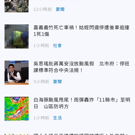
12小時前
要聞
嘉義義竹死亡車禍！姑姪閃違停遭後車追撞
1死1傷
1小時前
社會
吳思瑤批蔣萬安沒放颱風假 北市府：停班
課標準符合中央法規！
3小時前
要聞
白海豚颱風甩尾！雨彈轟炸「11縣市」至明
日 山區防坍方
1小時前
生活