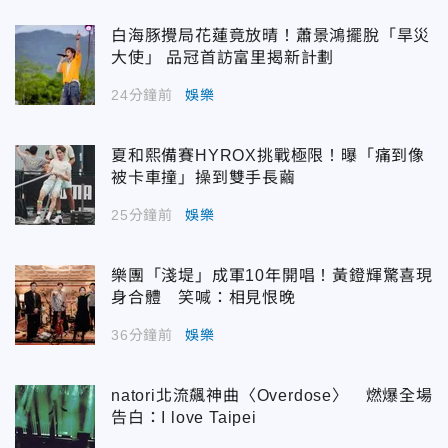
白海豚攪局花蓮竟放晴！蕭景鴻擺脫「旱災
大使」 品冠首訪富里揭新計劃
24分鐘前
娛樂
夏和熙備賽HYROX挑戰極限！曝「痛到像
被卡車撞」操到雙手長繭
25分鐘前
娛樂
樂團「淺堤」成軍10年開唱！黃鐙輝驚喜現
身合體 笑喊：相見恨晚
36分鐘前
娛樂
natori北流飆神曲〈Overdose〉 燃爆全場
告白：I love Taipei