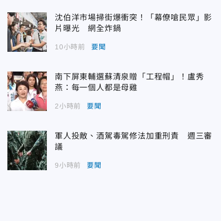
沈伯洋市場掃街爆衝突！「幕僚嗆民眾」影
片曝光 網全炸鍋
10小時前
要聞
南下屏東輔選蘇清泉贈「工程帽」！盧秀
燕：每一個人都是母雞
2小時前
要聞
軍人投敵、酒駕毒駕修法加重刑責 週三審
議
9小時前
要聞