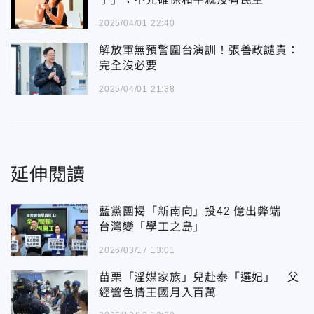
2025/04/01 22:40
解放軍無預警圍台演訓！張善政譴責：
完全沒必要
2025/04/01 21:38
延伸閱讀
藍黨團揭「新南向」投42 億出弊端
台灣變「學工之島」
2026/03/17 13:01
苗栗「淫媒家族」兒赴泰「選妃」 父
經營色情王國月入百萬