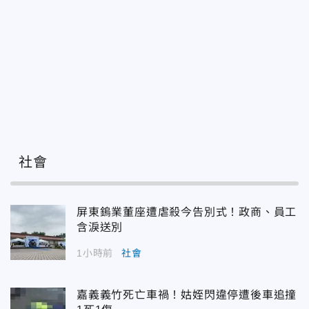
社會
屏東鎢業董座遭虐殺今告別式！政商、員工
含淚送別
1小時前
社會
嘉義義竹死亡車禍！姑姪閃違停遭後車追撞