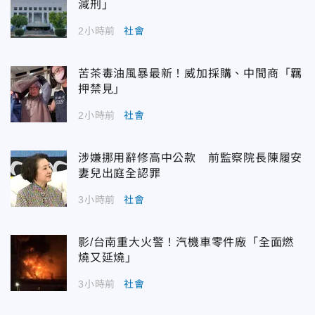
減刑」
2小時前
社會
苦茶毒油風暴最新！威加採購、中間商「羈
押禁見」
2小時前
社會
涉嫌挪用辭修高中公款 前監察院長陳履安
妻兒出庭全認罪
3小時前
社會
影/台南重大火警！汽機車零件廠「全面燃
燒又延燒」
3小時前
社會