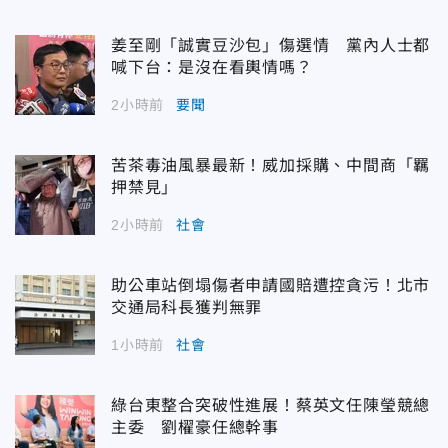
姜至剛「誠實豆沙包」傷選情 黨內人士都
喊下台：是沒在看輿情嗎？
2小時前
要聞
苦茶毒油風暴最新！威加採購、中間商「羈
押禁見」
2小時前
社會
助公車站倒塌傷者申請國賠遭控貪污！北市
交通局科長獲判無罪
1小時前
社會
綠台東整合突破性進展！蔡英文任陳瑩競總
主委 劉櫂豪任總幹事