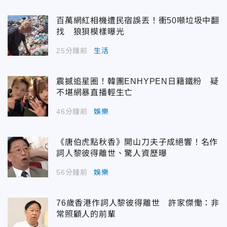
百萬網紅相機遭民宿誤丟！衝50噸垃圾中翻
找 狼狽模樣曝光
25分鐘前
生活
震撼追星圈！韓團ENHYPEN日籍鐵粉 疑
不堪網暴直播輕生亡
46分鐘前
娛樂
《唐伯虎點秋香》開山刀夫子成絕響！名作
詞人黎彼得離世、驚人資歷曝
56分鐘前
娛樂
76歲香港作詞人黎彼得離世 許家傑慟：非
常照顧人的前輩