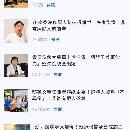
2天前
要聞
76歲香港作詞人黎彼得離世 許家傑慟：非
常照顧人的前輩
2小時前
娛樂
青鳥偶像大翻車！徐佳青「帶兒子登東沙
島」監察院調查出爐
20小時前
要聞
蔡英文親任陳瑩競總主委！媒體人驚呼「不
尋常」：背後有更大盤算
45分鐘前
要聞
幼兒園病毒大爆發！新冠橫掃全台成霸主