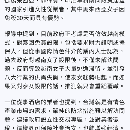
從馬來西亞、菲律賓、印尼等新南向政策涵蓋
的國家引進女性從業者，其中馬來西亞女子因
免簽30天而具有優勢。
報導中提到，目前政府正考慮是否仿效越南模
式，對泰國免簽設限，包括要求財力證明或擔
保人。但從事國際情色仲介的業內人士認為，
過去政府對越南女子設限後，不僅未解決問
題，反而導致越南女子大量逃逸滯留，並引發
八大行業的供需失衡，使泰女趁勢崛起。而如
果又對泰女設限的話，推測就只會重蹈覆轍。
一位從事酒店的業者也提到，台灣就是有情色
產業市場的需求，單純的防堵措施難以解決問
題。建議政府設立性交易專區，並對業者徵
稅，這樣既可保障社會治安，也能增強經濟。