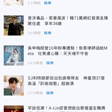
2小時前
娛樂
昔涉毒品、家暴風波！韓71萬網紅裴寅圭陳
屍住處 享年36歲
3小時前
娛樂
吳申梅經營10年粉專遭駭！急寄律師函給M
eta 吐焦慮心聲：天天魂不守舍
14小時前
娛樂
SJ利特錄節目出包誤導隊友 神童頂37度
高溫「趴瑜珈墊」超崩潰
17小時前
娛樂
罕談低潮！A-Lin認曾想退出歌壇當全職媽