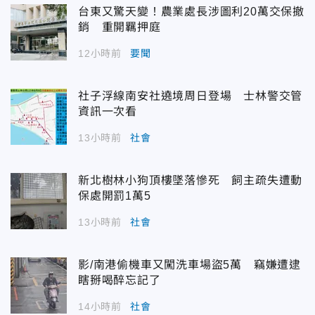
台東又驚天變！農業處長涉圖利20萬交保撤
銷 重開羈押庭
12小時前
要聞
社子浮線南安社遶境周日登場 士林警交管
資訊一次看
13小時前
社會
新北樹林小狗頂樓墜落慘死 飼主疏失遭動
保處開罰1萬5
13小時前
社會
影/南港偷機車又闖洗車場盜5萬 竊嫌遭逮
瞎掰喝醉忘記了
14小時前
社會