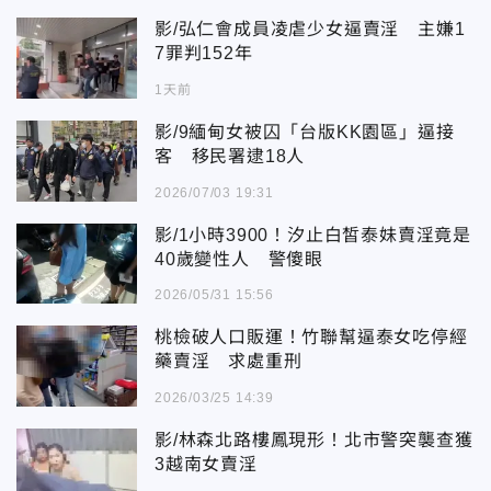
影/弘仁會成員凌虐少女逼賣淫 主嫌1
7罪判152年
1天前
影/9緬甸女被囚「台版KK園區」逼接
客 移民署逮18人
2026/07/03 19:31
影/1小時3900！汐止白皙泰妹賣淫竟是
40歲變性人 警傻眼
2026/05/31 15:56
桃檢破人口販運！竹聯幫逼泰女吃停經
藥賣淫 求處重刑
2026/03/25 14:39
影/林森北路樓鳳現形！北市警突襲查獲
3越南女賣淫