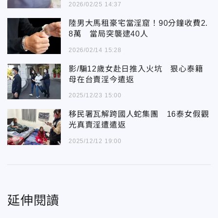
2026/02/25 14:37
陸男大馬租豪宅當淫窟！90分鐘收費2.
8萬 當局突襲逮40人
2026/02/14 15:28
影/騙12歲女赴日推入火坑 狠心泰籍
母在台賣淫今遣返
2025/12/23 15:00
移民署瓦解跨國人蛇集團 16泰女假觀
光真賣淫遭遣返
2025/12/12 19:00
延伸閱讀