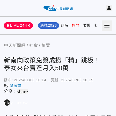
LIVE 24HR
決戰2026
即時
熱門
要聞
社會
娛樂
中天新聞網
社會
總覽
新南向政策免簽成撈「精」跳板！
泰女來台賣淫月入50萬
發布:
2025/01/06 10:14
, 更新:
2025/01/06 10:15
By
溫振甫
share
分享：
play_arrow