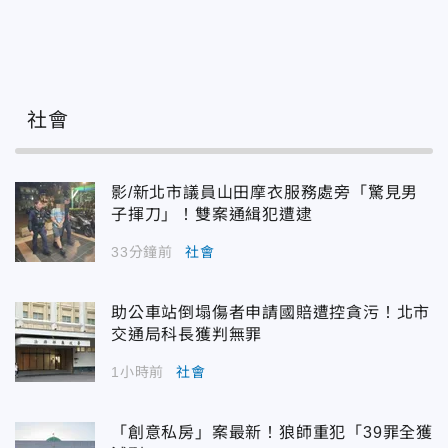
社會
影/新北市議員山田摩衣服務處旁「驚見男
子揮刀」！雙案通緝犯遭逮
33分鐘前
社會
助公車站倒塌傷者申請國賠遭控貪污！北市
交通局科長獲判無罪
1小時前
社會
「創意私房」案最新！狼師重犯「39罪全獲