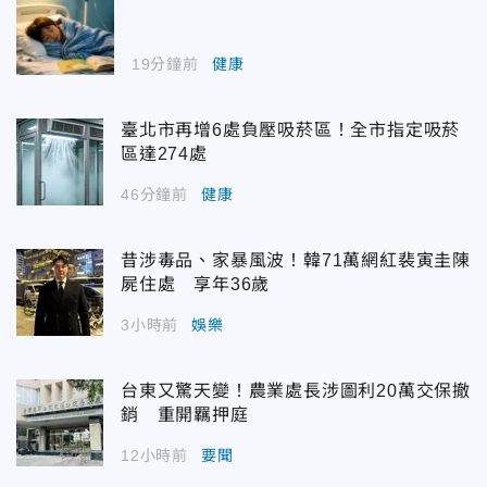
19分鐘前
健康
臺北市再增6處負壓吸菸區！全市指定吸菸
區達274處
46分鐘前
健康
昔涉毒品、家暴風波！韓71萬網紅裴寅圭陳
屍住處 享年36歲
3小時前
娛樂
台東又驚天變！農業處長涉圖利20萬交保撤
銷 重開羈押庭
12小時前
要聞