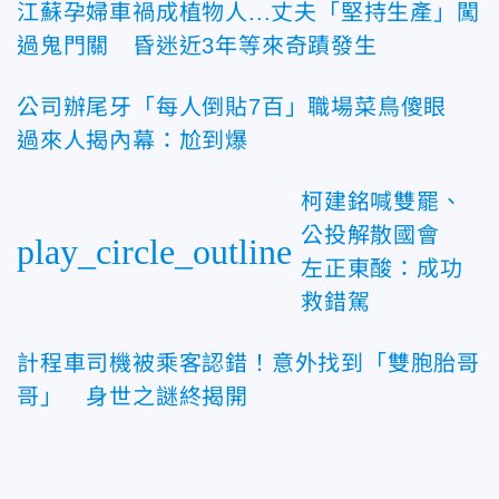
江蘇孕婦車禍成植物人...丈夫「堅持生產」闖
過鬼門關 昏迷近3年等來奇蹟發生
公司辦尾牙「每人倒貼7百」職場菜鳥傻眼
過來人揭內幕：尬到爆
柯建銘喊雙罷、
公投解散國會
play_circle_outline
左正東酸：成功
救錯駕
計程車司機被乘客認錯！意外找到「雙胞胎哥
哥」 身世之謎終揭開