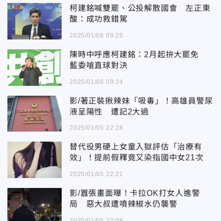
柯建銘喊雙罷、公投解散國會 左正東
酸：成功救錯駕
2025/01/06 09:25
陳時中呼應柯建銘：2月起拚大罷免
藍委嗆直球對決
2025/01/06 09:24
影/著正裝揪辣妹「吸毒」！高雄員警尿
液呈陽性 遭記2大過
2025/01/05 22:28
替代役男硬上女童入獄評估「治療有
效」！提前假釋竟又染指國中女21次
2025/01/05 22:21
影/囂張畫面曝！卡拉OK打女人進警
局 惡大叔遭噴辣椒水仍襲警
2025/01/05 22:09