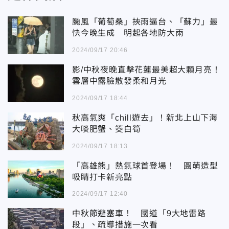
颱風「葡萄桑」挾雨逼台、「蘇力」最
快今晚生成 明起各地防大雨
2024/09/17 20:46
影/中秋夜晚直擊花蓮最美超大顆月亮！
雲層中露臉散發柔和月光
2024/09/17 18:44
秋高氣爽「chill遊去」！新北上山下海
大啖肥蟹、筊白筍
2024/09/17 18:13
「高雄熊」熱氣球首登場！ 圓萌造型
吸睛打卡新亮點
2024/09/17 12:40
中秋節避塞車！ 國道「9大地雷路
段」、疏導措施一次看