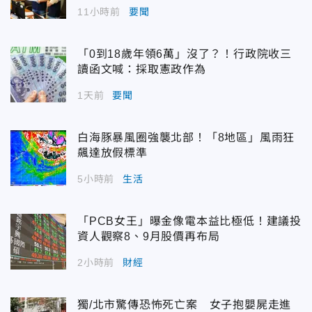
11小時前
要聞
「0到18歲年領6萬」沒了？！行政院收三
讀函文喊：採取憲政作為
1天前
要聞
白海豚暴風圈強襲北部！「8地區」風雨狂
飆達放假標準
5小時前
生活
「PCB女王」曝金像電本益比極低！建議投
資人觀察8、9月股價再布局
2小時前
財經
獨/北市驚傳恐怖死亡案 女子抱嬰屍走進