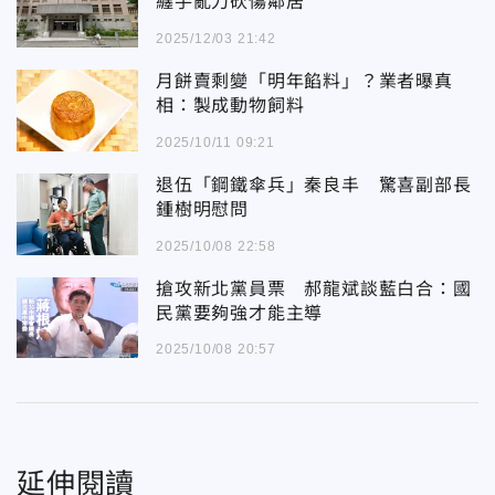
纏手亂刀砍傷鄰居
2025/12/03 21:42
月餅賣剩變「明年餡料」？業者曝真
相：製成動物飼料
2025/10/11 09:21
退伍「鋼鐵傘兵」秦良丰 驚喜副部長
鍾樹明慰問
2025/10/08 22:58
搶攻新北黨員票 郝龍斌談藍白合：國
民黨要夠強才能主導
2025/10/08 20:57
延伸閱讀