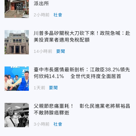
派出所
2小時前
社會
川普多晶矽關稅大刀砍下來！政院急喊：赴
美投資業者適用免稅配額
14小時前
要聞
臺中市長選情最新剖析：江啟臣38.2%領先
何欣純14.1% 全世代支持度全面居首
1天前
要聞
父親節悲痛噩耗！ 彰化民進黨老將蔡裕昌
不敵肺腺癌驟逝
3小時前
社會