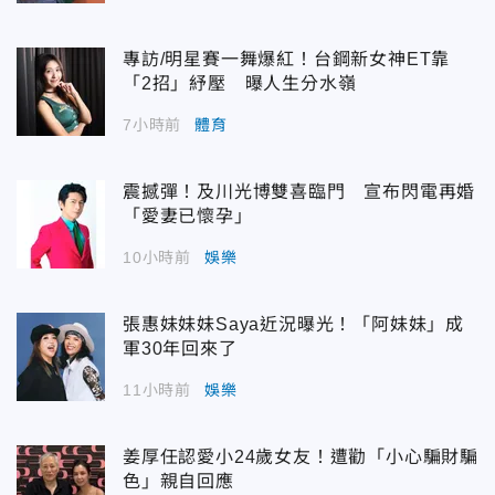
專訪/明星賽一舞爆紅！台鋼新女神ET靠
「2招」紓壓 曝人生分水嶺
7小時前
體育
震撼彈！及川光博雙喜臨門 宣布閃電再婚
「愛妻已懷孕」
10小時前
娛樂
張惠妹妹妹Saya近況曝光！「阿妹妹」成
軍30年回來了
11小時前
娛樂
姜厚任認愛小24歲女友！遭勸「小心騙財騙
色」親自回應