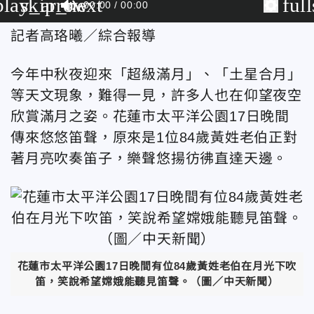
play_arrow
skip_next
ful
00:00
00:00
記者高珞曦／綜合報導
今年中秋夜迎來「超級滿月」、「土星合月」
等天文現象，難得一見，許多人也在仰望夜空
欣賞滿月之姿。花蓮市太平洋公園17日晚間
傳來悠悠笛聲，原來是1位84歲黃姓老伯正對
著月亮吹奏笛子，樂聲悠揚彷彿直達天邊。
花蓮市太平洋公園17日晚間有位84歲黃姓老伯在月光下吹
笛，笑說希望嫦娥能聽見笛聲。（圖／中天新聞）