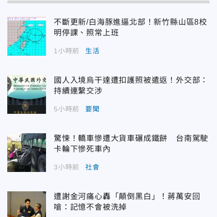
不斷更新/白海豚進逼北部！新竹縣山區8校
明停課、照常上班
1小時前
生活
國人入境烏干達遭扣護照被遣返！外交部：
持續連繫交涉
5小時前
要聞
驚悚！轎車慘遭大貨車碾成鐵餅 台南駕駛
卡輪下慘死車內
3小時前
社會
遭謝金河痛心轟「顛倒黑白」！蔣萬安回
嗆：記憶不會被洗掉