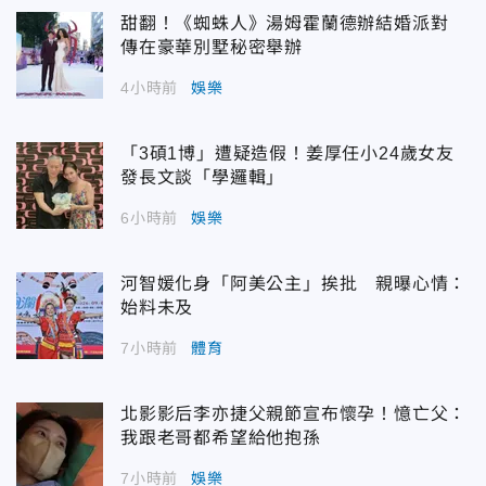
甜翻！《蜘蛛人》湯姆霍蘭德辦結婚派對
傳在豪華別墅秘密舉辦
4小時前
娛樂
「3碩1博」遭疑造假！姜厚任小24歲女友
發長文談「學邏輯」
6小時前
娛樂
河智媛化身「阿美公主」挨批 親曝心情：
始料未及
7小時前
體育
北影影后李亦捷父親節宣布懷孕！憶亡父：
我跟老哥都希望給他抱孫
7小時前
娛樂