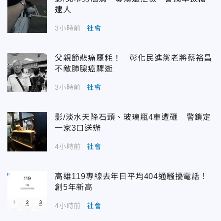
逮人
3小時前
社會
父親節悲痛噩耗！ 彰化民進黨老將蔡裕昌
不敵肺腺癌驟逝
3小時前
社會
影/淡水天降石頭、玻璃瓶4車遭砸 警鎖定
一家3口送辦
4小時前
社會
高雄119專線去年日平均404通騷擾電話！
創5年新高
4小時前
社會