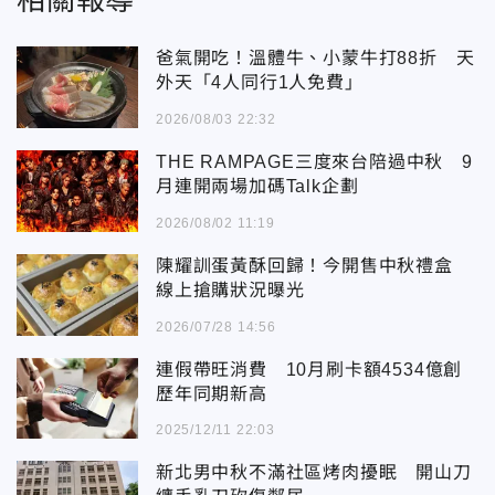
相關報導
爸氣開吃！溫體牛、小蒙牛打88折 天
外天「4人同行1人免費」
2026/08/03 22:32
THE RAMPAGE三度來台陪過中秋 9
月連開兩場加碼Talk企劃
2026/08/02 11:19
陳耀訓蛋黃酥回歸！今開售中秋禮盒
線上搶購狀況曝光
2026/07/28 14:56
連假帶旺消費 10月刷卡額4534億創
歷年同期新高
2025/12/11 22:03
新北男中秋不滿社區烤肉擾眠 開山刀