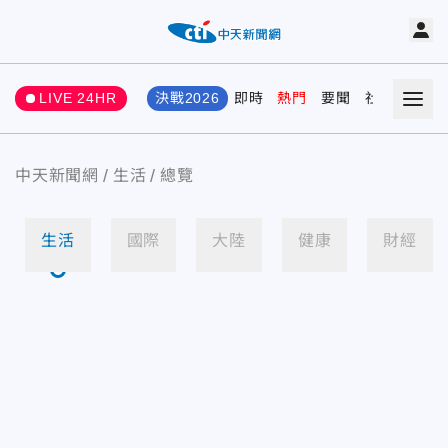
LIVE 24HR
決戰2026
即時
熱門
要聞
社會
娛樂
中天新聞網
生活
總覽
生活
國際
大陸
健康
財經