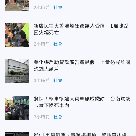
2小時前
社會
新店民宅火警濃煙狂竄無人受傷 1貓咪受
困火場死亡
2小時前
社會
美化帳戶助貸款廣告攏是假 上當恐成詐團
洗錢人頭戶
3小時前
社會
驚悚！轎車慘遭大貨車碾成鐵餅 台南駕駛
卡輪下慘死車內
3小時前
社會
影/北市男酒駕、毒駕還拒檢 警攔車拔槍