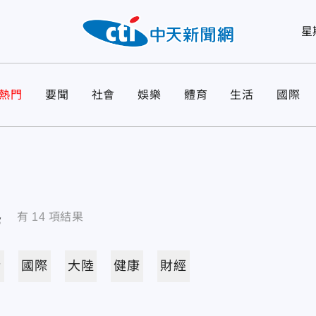
星
熱門
要聞
社會
娛樂
體育
生活
國際
導
有
14
項結果
活
國際
大陸
健康
財經