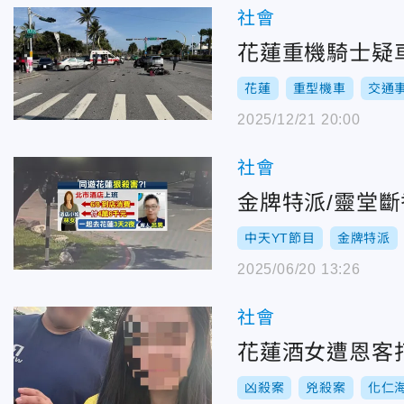
社會
花蓮重機騎士疑
花蓮
重型機車
交通
2025/12/21 20:00
社會
金牌特派/靈堂
中天YT節目
金牌特派
2025/06/20 13:26
社會
花蓮酒女遭恩客
凶殺案
兇殺案
化仁