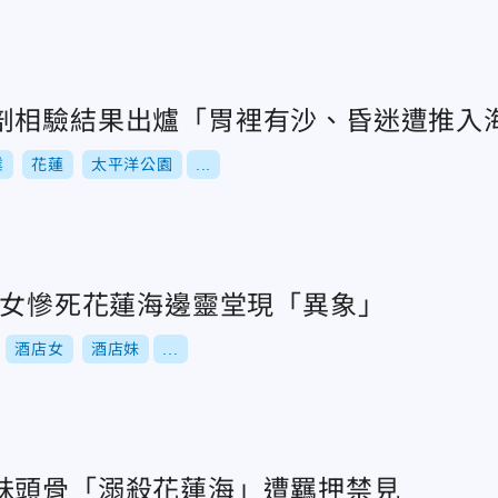
剖相驗結果出爐「胃裡有沙、昏迷遭推入
業
花蓮
太平洋公園
...
！女慘死花蓮海邊靈堂現「異象」
酒店女
酒店妹
...
妹頭骨「溺殺花蓮海」遭羈押禁見