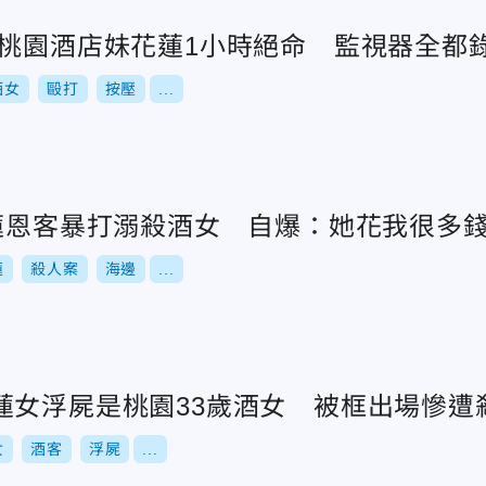
！桃園酒店妹花蓮1小時絕命 監視器全都
酒女
毆打
按壓
...
花蓮恩客暴打溺殺酒女 自爆：她花我很多
蓮
殺人案
海邊
...
蓮女浮屍是桃園33歲酒女 被框出場慘遭
女
酒客
浮屍
...