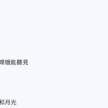
」
嫦娥能聽見
和月光