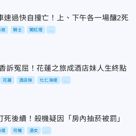
車速過快自撞亡！上、下午各一場釀2死
事故
騎士
闖紅燈
...
斷香訴冤屈！花蓮之旅成酒店妹人生終點
花蓮
酒店妹
化仁海堤
...
打死後續！殺機疑因「房內抽菸被罰」
海堤
司機
酒女
...