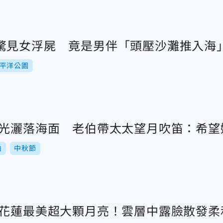
驚見女浮屍 竟是男伴「頭壓沙灘推入海
平洋公園
月光灑落海面 老伯帶太太望月吹笛：希望
伯
中秋節
擊花蓮最美超大顆月亮！雲層中露臉散發柔