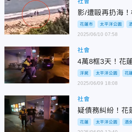
社會
影/遭毆再扔海
花蓮市
太平洋公園
2025/06/10 07:58
社會
4萬8框3天！
浮屍
太平洋公園
花
2025/06/09 18:08
社會
疑債務糾紛！花
花蓮
太平洋公園
酒