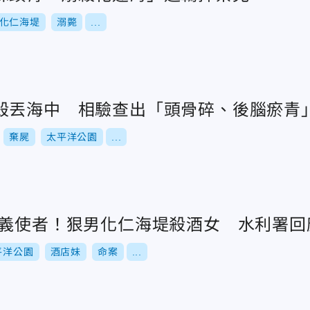
化仁海堤
溺斃
...
殺丟海中 相驗查出「頭骨碎、後腦瘀青
棄屍
太平洋公園
...
正義使者！狠男化仁海堤殺酒女 水利署回
平洋公園
酒店妹
命案
...