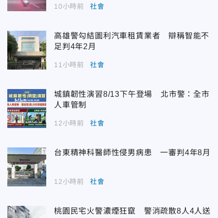
10小時前
社會
高雄警勾結圖利汽車租賃業者 辯稱智能不
足判4年2月
11小時前
社會
城鎮韌性演習8/13下午登場 北市警：全市
人車管制
12小時前
社會
台東精神科醫師性侵男病患 一審判4年8月
12小時前
社會
桃園民宅火警濃煙狂竄 警消疏散8人4人送