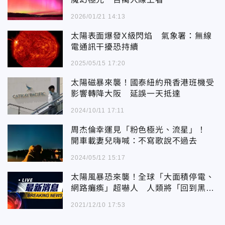
2026/01/21 14:13
太陽表面爆發X級閃焰 氣象署：無線
電通訊干擾恐持續
2025/05/15 17:20
太陽磁暴來襲！國泰紐約飛香港班機受
影響轉降大阪 延誤一天抵達
2024/10/11 17:11
周杰倫幸運見「粉色極光、流星」！
開車載妻兒嗨喊：不寫歌說不過去
2024/05/12 15:17
太陽風暴恐來襲！全球「大面積停電、
網路癱瘓」超嚇人 人類將「回到黑暗
時代」
2021/12/10 17:53