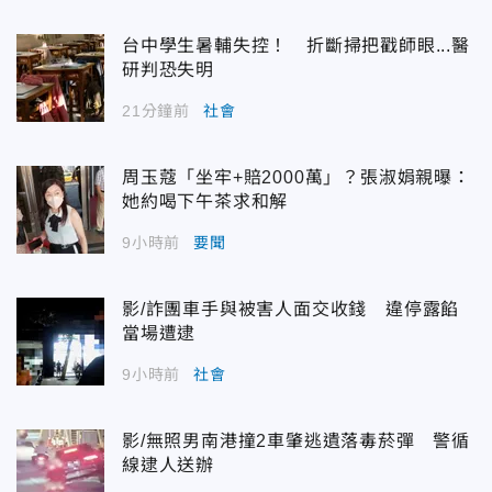
台中學生暑輔失控！ 折斷掃把戳師眼...醫
研判恐失明
21分鐘前
社會
周玉蔻「坐牢+賠2000萬」？張淑娟親曝：
她約喝下午茶求和解
9小時前
要聞
影/詐團車手與被害人面交收錢 違停露餡
當場遭逮
9小時前
社會
影/無照男南港撞2車肇逃遺落毒菸彈 警循
線逮人送辦