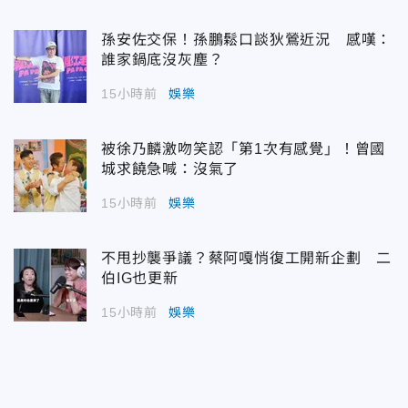
孫安佐交保！孫鵬鬆口談狄鶯近況 感嘆：
誰家鍋底沒灰塵？
15小時前
娛樂
被徐乃麟激吻笑認「第1次有感覺」！曾國
城求饒急喊：沒氣了
15小時前
娛樂
不甩抄襲爭議？蔡阿嘎悄復工開新企劃 二
伯IG也更新
15小時前
娛樂