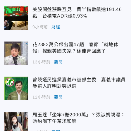
美股開盤漲跌互見！費半指數飆逾191.46
點 台積電ADR漲0.93%
9小時前
財經
花2383萬公帑出國47趟 春節「就地休
假」探親美國夫家？徐佳青回應了
13小時前
要聞
曾競選民進黨嘉義市黨部主委 嘉義市議員
參選人許明對突退選！
12小時前
要聞
周玉蔻「坐牢+賠2000萬」？張淑娟親曝：
她約喝下午茶求和解