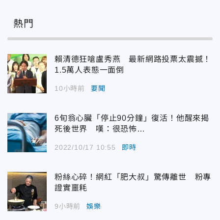
熱門
賴清德狂嗆盧秀燕 最新網路投票太震撼！
1.5萬人表態一面倒
10小時前
要聞
6旬翁心臟「停止90分鐘」復活！他醒來揭
死後世界 嘆：很恐怖…
2022/10/17 10:55
即時
粉絲心碎！網紅「肥大叔」驚傳離世 粉專
證實噩耗
9小時前
娛樂