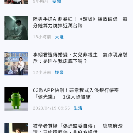
9小時前
要聞
陸男手搓AI劇暴紅！《歸墟》播放破億 每
分鐘算力燒掉近萬台幣
18小時前
大陸
李翊君遭傳婚變、女兒非親生 氣炸現身駁
斥：是睡在我床底下嗎？
12小時前
娛樂
63款APP快刪！惡意程式入侵銀行帳密
「偷光錢」 1億人恐被駭
2023/04/19 09:55
生活
被學者質疑「偽造監委自傳」 總統府澄
清：已檢還原件、非府方提供