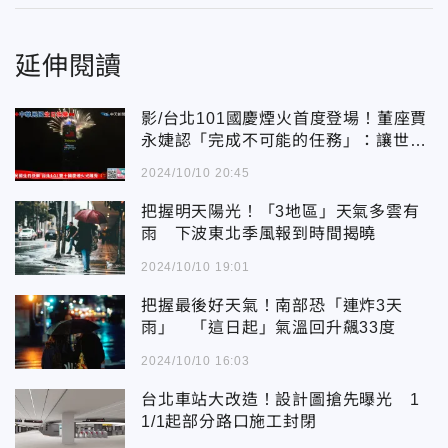
延伸閱讀
影/台北101國慶煙火首度登場！董座賈
永婕認「完成不可能的任務」：讓世界
看到台灣的力量
2024/10/10 20:45
把握明天陽光！「3地區」天氣多雲有
雨 下波東北季風報到時間揭曉
2024/10/10 19:01
把握最後好天氣！南部恐「連炸3天
雨」 「這日起」氣溫回升飆33度
2024/10/10 16:03
台北車站大改造！設計圖搶先曝光 1
1/1起部分路口施工封閉