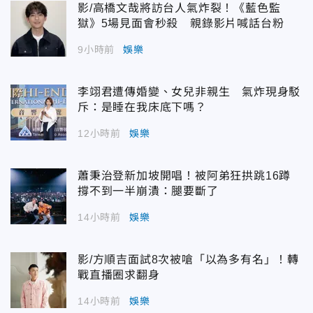
影/高橋文哉將訪台人氣炸裂！《藍色監
獄》5場見面會秒殺 親錄影片喊話台粉
9小時前
娛樂
李翊君遭傳婚變、女兒非親生 氣炸現身駁
斥：是睡在我床底下嗎？
12小時前
娛樂
蕭秉治登新加坡開唱！被阿弟狂拱跳16蹲
撐不到一半崩潰：腿要斷了
14小時前
娛樂
影/方順吉面試8次被嗆「以為多有名」！轉
戰直播圈求翻身
14小時前
娛樂