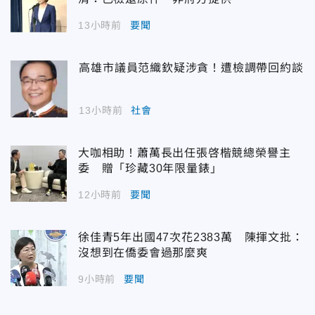
13小時前
要聞
高雄市議員范織欽疑涉貪！遭檢調帶回約談
13小時前
社會
大咖相助！蕭萬長出任張啓楷競總榮譽主
委 贈「珍藏30年限量錶」
12小時前
要聞
徐佳青5年出國47次花2383萬 陳揮文批：
沒想到在僑委會過那麼爽
9小時前
要聞