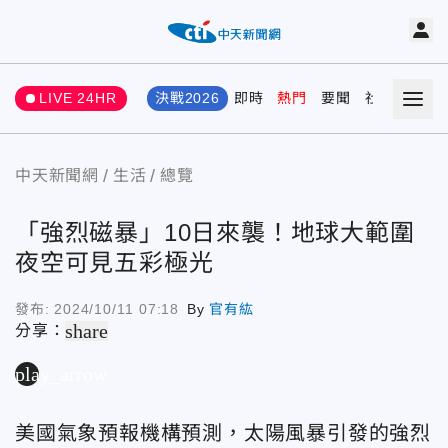
LIVE 24HR
決戰2026
即時
熱門
要聞
社會
娛樂
中天新聞網
生活
總覽
「強烈磁暴」10日來襲！地球大範圍
夜空可見五彩極光
發布:
2024/10/11 07:18
By
官有紘
share
分享：
play_arrow
美國氣象預報機構預測，太陽風暴引發的強烈