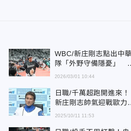
WBC/新庄剛志點出中
隊「外野守備隱憂」 
傑憲：沒絕對標準
2026/03/01 10:44
日職/千萬超跑開進來！
新庄剛志帥氣迎戰歐力
士 「光發動就花20分
2025/10/11 11:53
鐘」