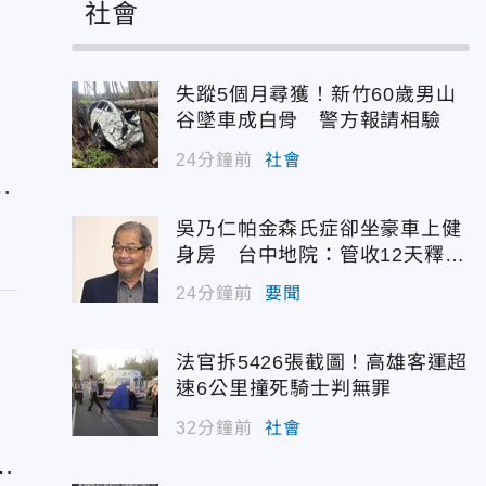
社會
失蹤5個月尋獲！新竹60歲男山
谷墜車成白骨 警方報請相驗
24分鐘前
社會
標
吳乃仁帕金森氏症卻坐豪車上健
身房 台中地院：管收12天釋放
沒雙標
24分鐘前
要聞
法官拆5426張截圖！高雄客運超
速6公里撞死騎士判無罪
32分鐘前
社會
4