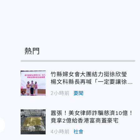
熱門
竹縣婦女會大團結力挺徐欣瑩
楊文科縣長再喊「一定要讓徐欣
瑩當選」
2小時前
要聞
囂張！美女律師詐騙慈濟10億！
竟拿2億給香港富商蓋豪宅
4小時前
社會