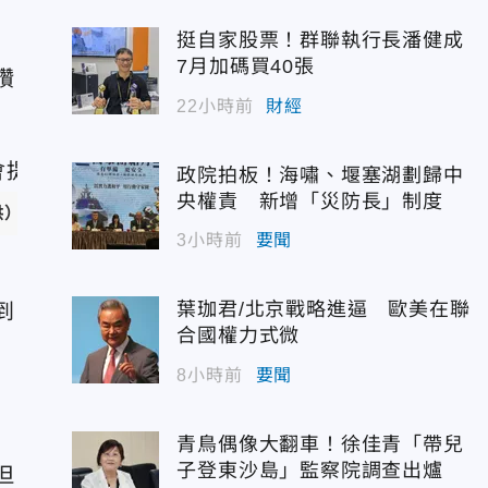
挺自家股票！群聯執行長潘健成
7月加碼買40張
讚
22小時前
財經
政院拍板！海嘯、堰塞湖劃歸中
央權責 新增「災防長」制度
供）
3小時前
要聞
葉珈君/北京戰略進逼 歐美在聯
到
合國權力式微
8小時前
要聞
青鳥偶像大翻車！徐佳青「帶兒
子登東沙島」監察院調查出爐
但