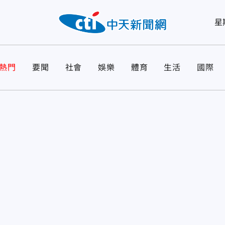
星
熱門
要聞
社會
娛樂
體育
生活
國際