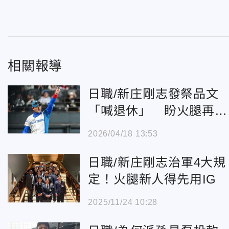
相關報導
日職/新庄剛志發祭品文
「喊退休」 盼火腿再拿
日本一
2026/04/18 13:53
日職/新庄剛志治軍4大規
定！火腿新人得先用IG
2025/11/24 10:28