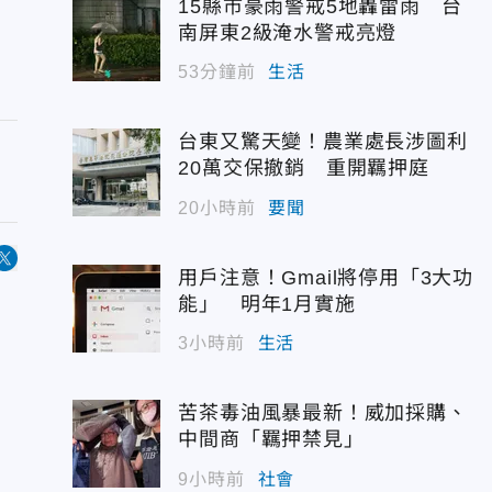
15縣市豪雨警戒5地轟雷雨 台
南屏東2級淹水警戒亮燈
53分鐘前
生活
台東又驚天變！農業處長涉圖利
20萬交保撤銷 重開羈押庭
20小時前
要聞
用戶注意！Gmail將停用「3大功
能」 明年1月實施
3小時前
生活
苦茶毒油風暴最新！威加採購、
中間商「羈押禁見」
9小時前
社會