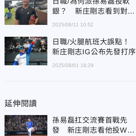
日職/為何派孫易磊投軟
銀？ 新庄剛志看到對手
弱點
2025/08/11 10:52
日職/火腿航班大誤點！
新庄剛志IG公布先發打序
2025/08/01 16:29
延伸閱讀
孫易磊扛交流賽首戰先
發 新庄剛志看他投WB