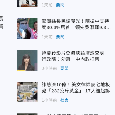
1天前
要聞
長
澎湖縣長民調曝光！陳振中支持
買
度30.3%居首 領先吳淑瑾9.3個
百分點
1天前
要聞
饒慶鈴影片登海峽論壇遭查處
行政院：勿落一中內政框架
3小時前
要聞
詐慈濟10億！美女律師豪宅地板
藏「232公斤黃金」 17人遭起訴
1小時前
社會