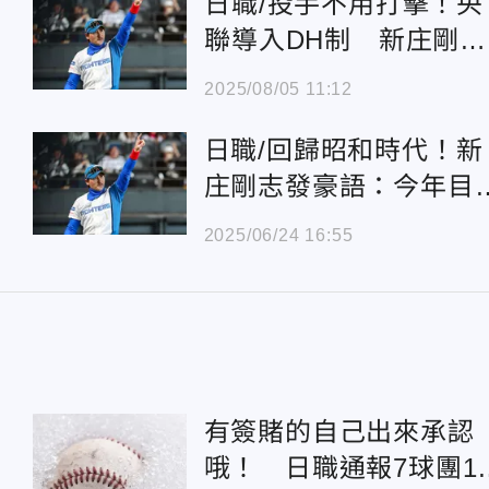
日職/投手不用打擊！央
聯導入DH制 新庄剛
志：洋聯可暫停3年
2025/08/05 11:12
日職/回歸昭和時代！新
庄剛志發豪語：今年目
21場完投
2025/06/24 16:55
有簽賭的自己出來承認
哦！ 日職通報7球團1