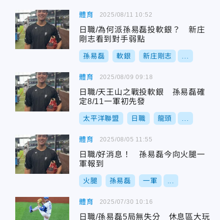
體育
2025/08/11 10:52
日職/為何派孫易磊投軟銀？ 新庄
剛志看到對手弱點
孫易磊
軟銀
新庄剛志
...
體育
2025/08/09 09:18
日職/天王山之戰投軟銀 孫易磊確
定8/11一軍初先發
太平洋聯盟
日職
龍頭
...
體育
2025/08/05 11:55
日職/好消息！ 孫易磊今向火腿一
軍報到
火腿
孫易磊
一軍
...
體育
2025/07/30 10:16
日職/孫易磊5局無失分 休息區大玩