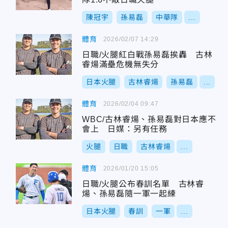
陳冠宇
孫易磊
中華隊
...
體育
2026/02/07 14:29
日職/火腿紅白戰孫易磊挨轟 古林
睿煬滿壘危機無失分
日本火腿
古林睿煬
孫易磊
...
體育
2026/02/04 09:47
WBC/古林睿煬、孫易磊對日本應不
會上 日媒：另有任務
火腿
日職
古林睿煬
...
體育
2026/01/20 15:05
日職/火腿公布春訓名單 古林睿
煬、孫易磊隨一軍一起練
日本火腿
春訓
一軍
...