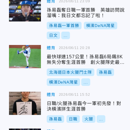
體育
2026/06/11 23:09
孫易磊奪日職一軍首勝 英雄訪問說
溜嘴：我日文都忘記了啦！
孫易磊一軍首勝
橫濱DeNA灣星
日文
...
體育
2026/06/11 20:28
最快球速157公里！孫易磊6局飆8K
無失分奪生涯首勝 創火腿隊史最年
輕紀錄
北海道日本火腿鬥士隊
孫易磊
橫濱DeNA灣星
...
體育
2026/06/11 15:52
日職/火腿孫易磊今一軍初先發！對
決橫濱拼生涯首勝
孫易磊
日職
火腿
...