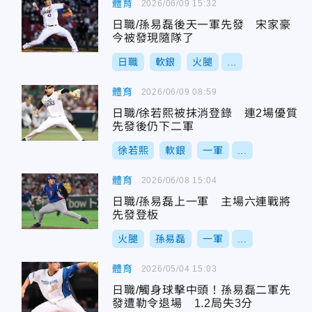
體育
2026/06/09 15:32
日職/孫易磊後天一軍先發 宋家豪
今被發現隨隊了
日職
軟銀
火腿
...
體育
2026/06/09 08:59
日職/徐若熙被抹消登錄 連2場優質
先發後仍下二軍
徐若熙
軟銀
一軍
...
體育
2026/06/08 15:04
日職/孫易磊上一軍 主場六連戰將
先發登板
火腿
孫易磊
一軍
...
體育
2026/05/04 15:03
日職/觸身球擊中頭！孫易磊二軍先
發遭勒令退場 1.2局失3分