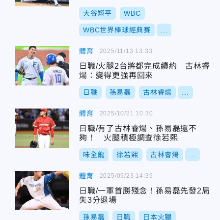
大谷翔平
WBC
WBC世界棒球經典賽
...
體育
2025/11/13 13:33
日職/火腿2台將都完成續約 古林睿
煬：變得更強再回來
日職
孫易磊
古林睿煬
...
體育
2025/10/21 10:30
日職/有了古林睿煬、孫易磊還不
夠！ 火腿積極調查徐若熙
味全龍
徐若熙
古林睿煬
...
體育
2025/09/23 14:39
日職/一軍首勝殘念！孫易磊先發2局
失3分退場
孫易磊
日職
日本火腿