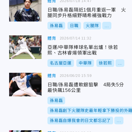
體育
2026/07/18 14:47
日職/孫易磊隔近1個月重返一軍 火
腿同步升格細野晴希補強戰力
孫易磊
日職
火腿隊
...
體育
2026/07/14 11:32
亞運/中華隊棒球名單出爐！徐若
熙、古林睿煬領軍出戰
名古屋亞運
中華隊
徐若熙
...
體育
2026/06/20 15:59
日職/孫易磊遭軟銀狙擊 4局失5分
最快飆156公里
孫易磊
孫易磊創下火腿隊史最年輕拿下勝投的外
孫易磊自爆我會的日文都忘記了
...