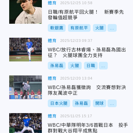
體育
2025/12/25 10:58
日職/有原航平回火腿！ 新賽季先
發輪值超競爭
軟銀鷹
有原航平
火腿
...
體育
2025/12/23 09:37
WBC/放行古林睿煬、孫易磊為國出
征？ 火腿球團全力支持
孫易磊
火腿
日職
...
體育
2025/12/20 13:04
WBC/孫易磊獲徵詢 交流賽想對決
隊友萬波中正
日本火腿
孫易磊
開球
...
體育
2025/11/25 15:17
WBC/中華隊明年3/6首戰日本 投手
群對戰大谷翔平成焦點