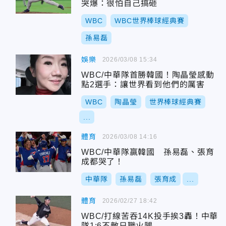
哭爆：很怕自己搞砸
WBC
WBC世界棒球經典賽
孫易磊
娛樂
2026/03/08 15:34
WBC/中華隊首勝韓國！陶晶瑩感動
點2選手：讓世界看到他們的厲害
WBC
陶晶瑩
世界棒球經典賽
...
體育
2026/03/08 14:16
WBC/中華隊贏韓國 孫易磊、張育
成都哭了！
中華隊
孫易磊
張育成
...
體育
2026/02/27 18:42
WBC/打線苦吞14K投手挨3轟！中華
隊1:6不敵日職火腿