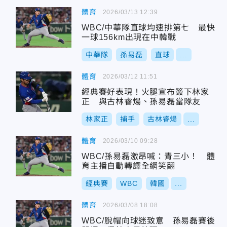
體育
2026/03/13 12:39
WBC/中華隊直球均速排第七 最快
一球156km出現在中韓戰
中華隊
孫易磊
直球
...
體育
2026/03/12 11:51
經典賽好表現！火腿宣布簽下林家
正 與古林睿煬、孫易磊當隊友
林家正
捕手
古林睿煬
...
體育
2026/03/10 09:28
WBC/孫易磊激昂喊：青三小！ 體
育主播自動轉譯全網笑翻
經典賽
WBC
韓國
...
體育
2026/03/08 18:08
WBC/脫帽向球迷致意 孫易磊賽後