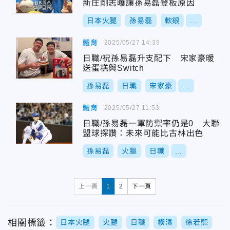
新庄剛志曝讓孫易磊登板原因
日本火腿
孫易磊
軟銀
...
體育
2025/05/27 14:39
日職/祝孫易磊升支配下 宋家豪暖
送蛋糕與Switch
孫易磊
日職
宋家豪
...
體育
2025/05/27 11:53
日職/孫易磊一軍防禦率仍是0 大聯
盟球探讚：未來可能比古林出色
孫易磊
火腿
日職
...
上一頁
1
2
下一頁
相關標籤：
日本火腿
火腿
日職
橫濱
徐若熙