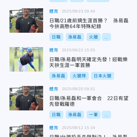
體育
2025/09/23 09:40
日職/21歲前摘生涯首勝？ 孫易磊
今拚高懸64年特殊紀錄
日職
孫易磊
火腿
...
體育
2025/09/22 15:05
日職/孫易磊明天確定先發！迎戰樂
天拚生涯一軍首勝
孫易磊
火腿隊
日本火腿
體育
2025/09/20 09:01
日職/孫易磊和一軍會合 22日有望
先發戰羅德
日職
孫易磊
一軍
...
體育
2025/09/12 15:34