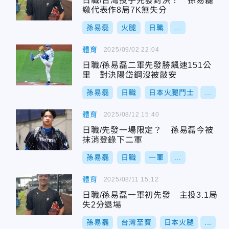
日職/台灣投手先發對決！ 孫易磊
繳代表作8局7K無失分
孫易磊
火腿
日職
...
體育
2025/09/02 22:04
日職/孫易磊二軍先發勝飆速151公
里 對決陽岱鋼沒被敲安
孫易磊
日職
日本火腿鬥士
...
體育
2025/08/12 15:40
日職/先發一場限定？ 孫易磊今被
抹消登錄下二軍
孫易磊
日職
一軍
...
體育
2025/08/11 15:12
日職/孫易磊一軍初先發 主投3.1局
失2分退場
孫易磊
台灣至寶
日本火腿
...