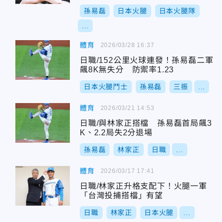
孫易磊
日本火腿
日本火腿隊
...
體育
2026/03/28 16:37
日職/152公里火球連發！孫易磊二軍
飆8K無失分 防禦率1.23
日本火腿鬥士
孫易磊
三振
...
體育
2026/03/21 14:53
日職/與林家正搭檔 孫易磊首局飆3
K、2.2局失2分退場
孫易磊
林家正
日職
...
體育
2026/03/17 17:41
日職/林家正升格支配下！火腿一軍
「台灣投捕搭檔」有望
日職
林家正
日本火腿
...