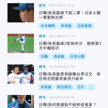
體育
2025/06/11 15:49
日職/孫易磊被下放二軍！日本火腿
一軍暫無台將
日本職棒
孫易磊
古林睿煬
體育
2025/06/01 17:28
日職/孫易磊挨2安無失分 進帳第3
次中繼成功
日職
孫易磊
日本火腿
體育
2025/05/28 12:59
日職/孫易磊登英雄舞台秀日文 新
庄剛志透露背後努力秘辛
孫易磊
新庄剛志
日文
...
體育
2025/05/28 09:47
日職/為何救援點不給終結者拿？