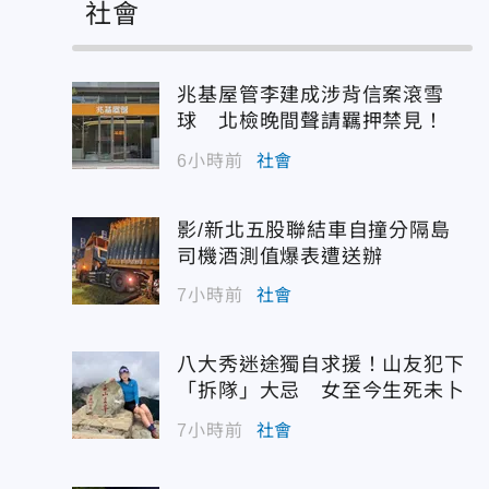
社會
兆基屋管李建成涉背信案滾雪
球 北檢晚間聲請羈押禁見！
6小時前
社會
影/新北五股聯結車自撞分隔島
司機酒測值爆表遭送辦
7小時前
社會
八大秀迷途獨自求援！山友犯下
「拆隊」大忌 女至今生死未卜
7小時前
社會