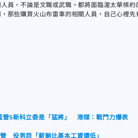
關人員，不論是文職或武職，都將面臨渥太華條約
刑，那些購買火山布雷車的相關人員，自己心裡先
藍營5新科立委是「猛將」 港媒：戰鬥力爆表
入營 役男怨「薪餉比基本工資還低」