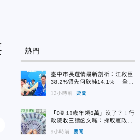
蔡
熱門
臺中市長選情最新剖析：江啟臣
38.2%領先何欣純14.1% 全世
代支持度全面居首
13小時前
要聞
「0到18歲年領6萬」沒了？！行
政院收三讀函文喊：採取憲政作
為
9小時前
要聞