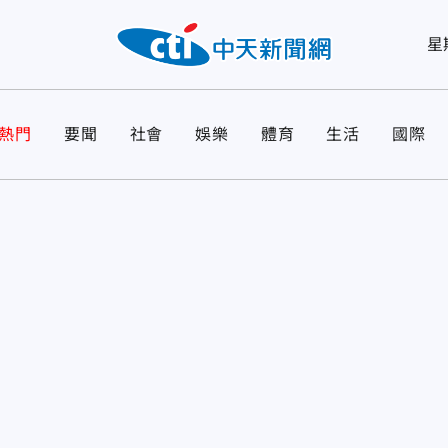
星
熱門
要聞
社會
娛樂
體育
生活
國際