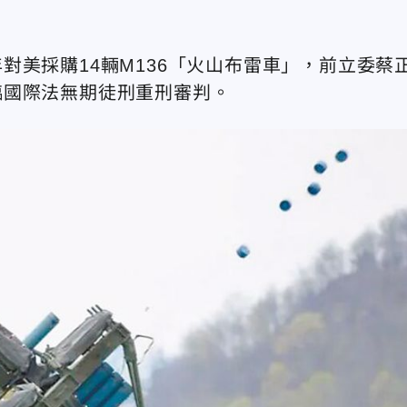
對美採購14輛M136「火山布雷車」，前立委蔡
臨國際法無期徒刑重刑審判。