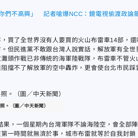
惹你們不高興」 記者嗆爆NCC：鏡電視偷渡政論
，買了全世界沒有人要買的火山布雷車14部，還
市。但民進黨不敢跟台灣人說實話，解放軍有全世
攻灘頭作戰已非傳統的海軍陸戰隊，布雷車不管火
但阻擋不了解放軍的空中轟炸，更會使台北市民踩
照。（圖／中天新聞）
推結果，一個星期內台灣軍隊不論海陸空，會全部
在第一時間就無濟於事，城市布雷就等於自我封鎖