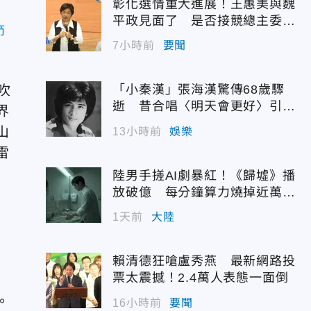
彰化選情重大進展！王惠美與魏
平政見面了 是否接競總主委態
節
度曝光
7小時前
要聞
吹
「小秦漢」張海漢驚傳68歲驟
逝 昔合唱〈明天會更好〉引追
界
憶
山
13小時前
娛樂
雷
陸男手搓AI劇暴紅！《歸墟》播
放破億 每分鐘算力燒掉近萬台
幣
1天前
大陸
賴清德狂嗆盧秀燕 最新網路投
票太震撼！2.4萬人表態一面倒
陣
。
16小時前
要聞