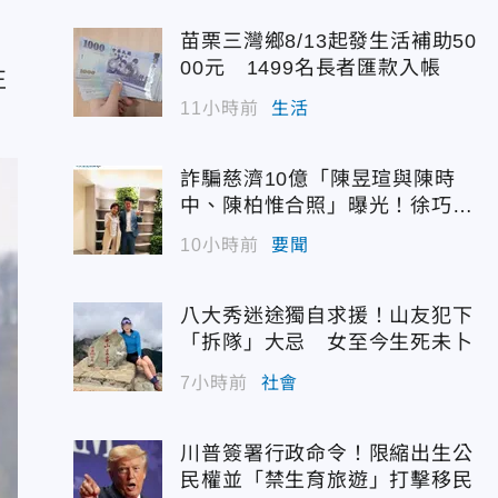
苗栗三灣鄉8/13起發生活補助50
00元 1499名長者匯款入帳
正
11小時前
生活
詐騙慈濟10億「陳昱瑄與陳時
中、陳柏惟合照」曝光！徐巧芯
震撼出手
10小時前
要聞
八大秀迷途獨自求援！山友犯下
「拆隊」大忌 女至今生死未卜
7小時前
社會
川普簽署行政命令！限縮出生公
民權並「禁生育旅遊」打擊移民