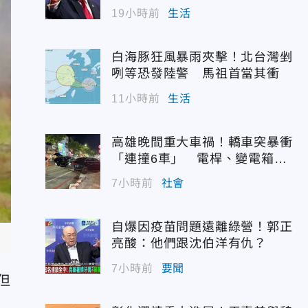
19小時前
生活
白海豚狂風暴雨夾擊！北台灣剉
咧等恐發陸警 馬祖首當其衝
11小時前
生活
高雄晚間重大車禍！轎車突暴衝
「連撞6車」 電桿、變電箱全
遭殃
7小時前
社會
自爆因疫苗問題遠離綠營！郭正
亮酸：他們跟沈伯洋有仇？
7小時前
要聞
但