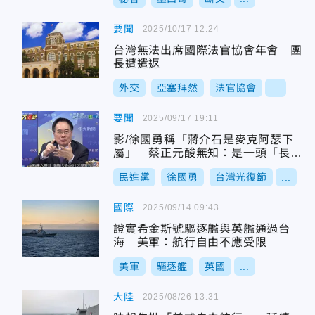
要聞
2025/10/17 12:24
台灣無法出席國際法官協會年會 團
長遭遣返
外交
亞塞拜然
法官協會
...
要聞
2025/09/17 19:11
影/徐國勇稱「蔣介石是麥克阿瑟下
屬」 蔡正元酸無知：是一頭「長毛
象」！
民進黨
徐國勇
台灣光復節
...
國際
2025/09/14 09:43
證實希金斯號驅逐艦與英艦通過台
海 美軍：航行自由不應受限
美軍
驅逐艦
英國
...
大陸
2025/08/26 13:31