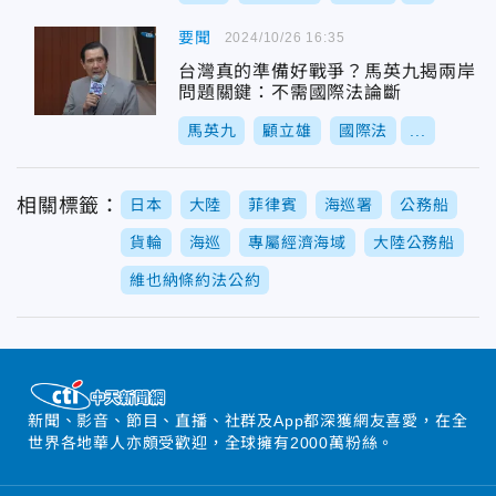
要聞
2024/10/26 16:35
台灣真的準備好戰爭？馬英九揭兩岸
問題關鍵：不需國際法論斷
馬英九
顧立雄
國際法
...
相關標籤：
日本
大陸
菲律賓
海巡署
公務船
貨輪
海巡
專屬經濟海域
大陸公務船
維也納條約法公約
新聞、影音、節目、直播、社群及App都深獲網友喜愛，在全
世界各地華人亦頗受歡迎，全球擁有2000萬粉絲。