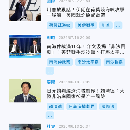
國際
2026/07/22 22:54
川普放狠話！伊朗在荷莫茲海峽攻擊
一艘船 美國就炸橋或電廠
荷莫茲海峽
美伊戰爭
川普
...
即時
2026/07/16 20:09
南海仲裁滿10年！介文汲揭「非法鬧
劇」：美菲聯手炒冷飯、打壓太平島
內幕
南海仲裁案
南沙太平島
南沙群島
...
要聞
2026/06/18 17:09
日菲談判經濟海域劃界！賴清德：大
陸非沿岸國家卻是唯一風險
賴清德
日菲海域劃界
國際法
...
社會
2026/06/13 20:37