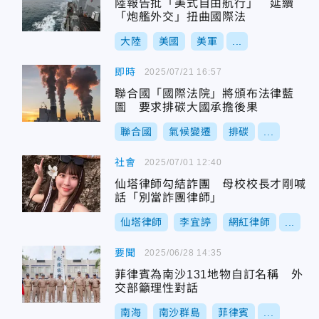
陸報告批「美式自由航行」 延續
「炮艦外交」扭曲國際法
大陸
美國
美軍
...
即時
2025/07/21 16:57
聯合國「國際法院」將頒布法律藍
圖 要求排碳大國承擔後果
聯合國
氣候變遷
排碳
...
社會
2025/07/01 12:40
仙塔律師勾結詐團 母校校長才剛喊
話「別當詐團律師」
仙塔律師
李宜諪
網紅律師
...
要聞
2025/06/28 14:35
菲律賓為南沙131地物自訂名稱 外
交部籲理性對話
南海
南沙群島
菲律賓
...