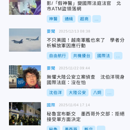
影/「假神醫」變國際法庭法官 北
市ATM盜領落網
神醫
通緝
超商
...
要聞
2025/12/13 08:38
不只美國！越南軍艦也來了 學者分
析解放軍因應行動
自由航行
共機擾台
國際法
...
要聞
2025/11/22 09:44
無懼大陸公安立案偵查 沈伯洋現身
國際法庭：沒在怕
沈伯洋
大陸公安
八炯
...
國際
2025/11/04 17:14
秘魯宣布斷交 墨西哥外交部：拒絕
接受單方面決定
秘魯
墨西哥
斷交
...