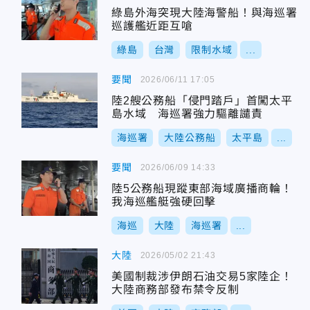
綠島外海突現大陸海警船！與海巡署
巡護艦近距互嗆
綠島
台灣
限制水域
...
要聞
2026/06/11 17:05
陸2艘公務船「侵門踏戶」首闖太平
島水域 海巡署強力驅離譴責
海巡署
大陸公務船
太平島
...
要聞
2026/06/09 14:33
陸5公務船現蹤東部海域廣播商輪！
我海巡艦艇強硬回擊
海巡
大陸
海巡署
...
大陸
2026/05/02 21:43
美國制裁涉伊朗石油交易5家陸企！
大陸商務部發布禁令反制