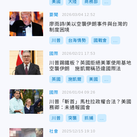
美國
大陸
商務部
...
要聞
2026/03/04 12:52
廖雨詩/美以空襲伊朗事件與台灣的
制度困境
川普
台海情勢
國戰會
...
國際
2026/02/21 17:53
川普踢鐵板？英國拒絕美軍使用基地
空襲伊朗 施凱爾稱恐違國際法
英國
施凱爾
美國
...
國際
2026/01/04 09:26
川普「斬首」馬杜拉政權合法？美國
務卿：未通報國會
川普
突襲
抓捕
...
社會
2025/12/15 19:10