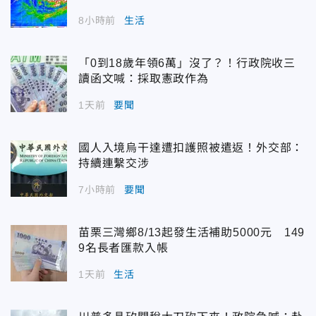
8小時前
生活
「0到18歲年領6萬」沒了？！行政院收三
讀函文喊：採取憲政作為
1天前
要聞
國人入境烏干達遭扣護照被遣返！外交部：
持續連繫交涉
7小時前
要聞
苗栗三灣鄉8/13起發生活補助5000元 149
9名長者匯款入帳
1天前
生活