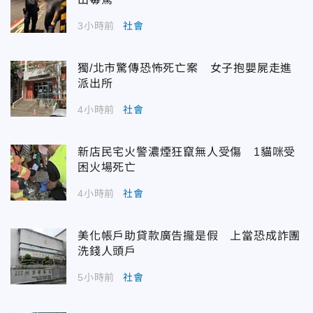
3小時前
社會
獨/北市驚傳恐怖死亡案 女子抱嬰屍走進
派出所
4小時前
社會
新店民宅火警濃煙狂竄無人受傷 1貓咪受
困火場死亡
4小時前
社會
美化帳戶助貸款廣告攏是假 上當恐成詐團
洗錢人頭戶
5小時前
社會