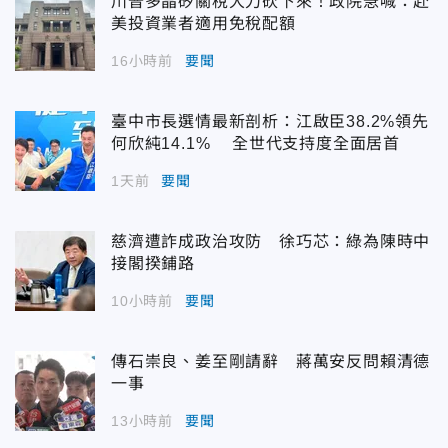
川普多晶矽關稅大刀砍下來！政院急喊：赴
美投資業者適用免稅配額
16小時前
要聞
臺中市長選情最新剖析：江啟臣38.2%領先
何欣純14.1% 全世代支持度全面居首
1天前
要聞
慈濟遭詐成政治攻防 徐巧芯：綠為陳時中
接閣揆鋪路
10小時前
要聞
傳石崇良、姜至剛請辭 蔣萬安反問賴清德
一事
13小時前
要聞