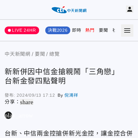
LIVE 24HR
決戰2026
即時
熱門
要聞
社會
娛樂
中天新聞網
要聞
總覽
新新併因中信金搶親鬧「三角戀」
台新金發四點聲明
發布:
2024/09/13 17:12
By
倪鴻祥
share
分享：
play_arrow
台新、中信兩金控搶併新光金控，讓金控合併