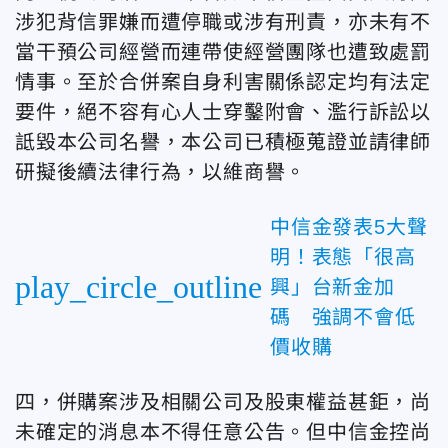
涉犯背信罪嫌而遭停職或涉有刑責，亦未有不
當干預公司經營而連帶使經營團隊也遭致處罰
情事。至於合併案自身利害關係認定均有法定
要件，絕不容有心人士穿鑿附會、濫行訴訟以
詆毀本公司名譽，本公司已積極蒐證並請律師
研擬後續法律行為，以維商譽。
中信金發表5大聲
明！表態「很高
play_circle_outline
興」台新金加
碼 強調不會低
價收購
四，併購案涉及相關公司及股東權益甚鉅，尚
未確定的消息本不得任意公告。但中信金控尚