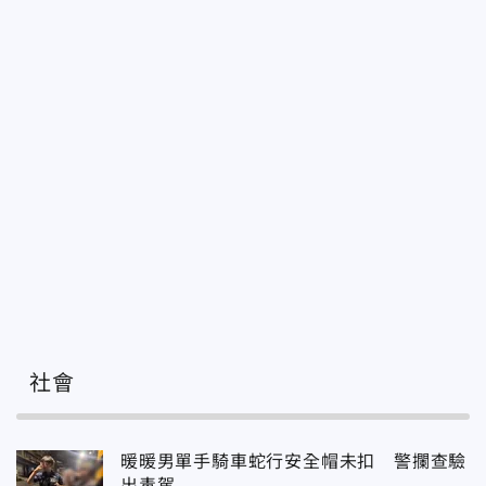
社會
暖暖男單手騎車蛇行安全帽未扣 警攔查驗
出毒駕