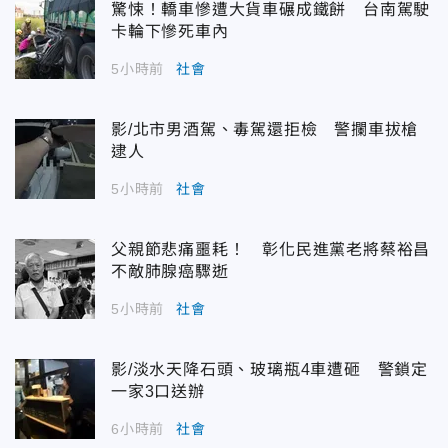
驚悚！轎車慘遭大貨車碾成鐵餅 台南駕駛
卡輪下慘死車內
5小時前
社會
影/北市男酒駕、毒駕還拒檢 警攔車拔槍
逮人
5小時前
社會
父親節悲痛噩耗！ 彰化民進黨老將蔡裕昌
不敵肺腺癌驟逝
5小時前
社會
影/淡水天降石頭、玻璃瓶4車遭砸 警鎖定
一家3口送辦
6小時前
社會