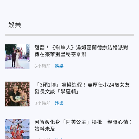
娛樂
甜翻！《蜘蛛人》湯姆霍蘭德辦結婚派對
傳在豪華別墅秘密舉辦
6小時前
娛樂
「3碩1博」遭疑造假！姜厚任小24歲女友
發長文談「學邏輯」
8小時前
娛樂
河智媛化身「阿美公主」挨批 親曝心情：
始料未及