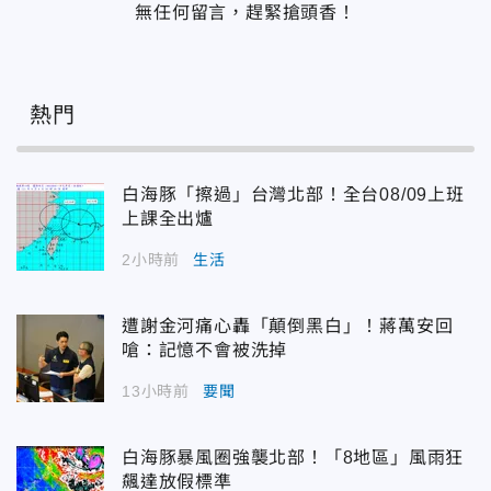
無任何留言，趕緊搶頭香！
熱門
白海豚「擦過」台灣北部！全台08/09上班
上課全出爐
2小時前
生活
遭謝金河痛心轟「顛倒黑白」！蔣萬安回
嗆：記憶不會被洗掉
13小時前
要聞
白海豚暴風圈強襲北部！「8地區」風雨狂
飆達放假標準