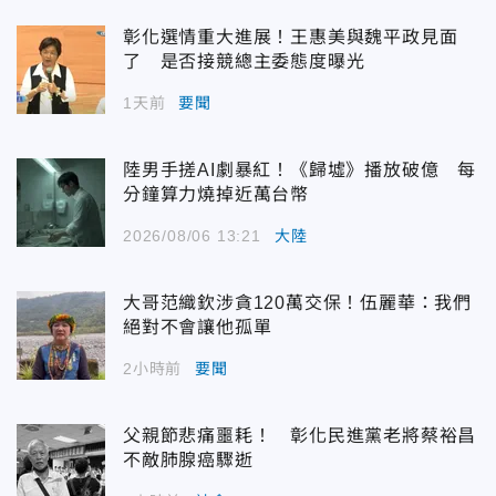
彰化選情重大進展！王惠美與魏平政見面
了 是否接競總主委態度曝光
1天前
要聞
陸男手搓AI劇暴紅！《歸墟》播放破億 每
分鐘算力燒掉近萬台幣
2026/08/06 13:21
大陸
大哥范織欽涉貪120萬交保！伍麗華：我們
絕對不會讓他孤單
2小時前
要聞
父親節悲痛噩耗！ 彰化民進黨老將蔡裕昌
不敵肺腺癌驟逝