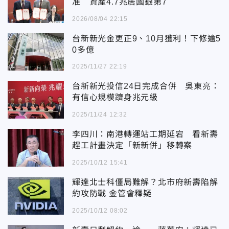
准 資產4.7兆居國銀第7
2026/08/04 22:15
台新新光金更正9、10月獲利！下修逾5
0多億
2025/11/27 22:19
台新新光投信24日完成合併 吳東亮：
有信心規模躋身兆元級
2025/11/24 12:32
李四川：南港轉運站工期延宕 看新壽
趕工計畫決定「新新併」移轉案
2025/10/12 15:41
輝達北士科僵局難解？北市府新壽陷解
約攻防戰 金管會釋疑
2025/10/12 08:02