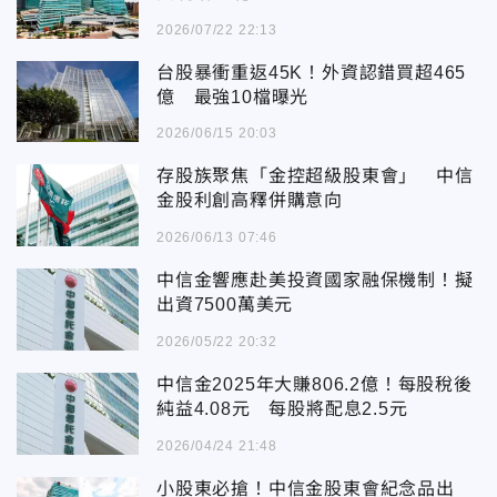
2026/07/22 22:13
台股暴衝重返45K！外資認錯買超465
億 最強10檔曝光
2026/06/15 20:03
存股族聚焦「金控超級股東會」 中信
金股利創高釋併購意向
2026/06/13 07:46
中信金響應赴美投資國家融保機制！擬
出資7500萬美元
2026/05/22 20:32
中信金2025年大賺806.2億！每股稅後
純益4.08元 每股將配息2.5元
2026/04/24 21:48
小股東必搶！中信金股東會紀念品出