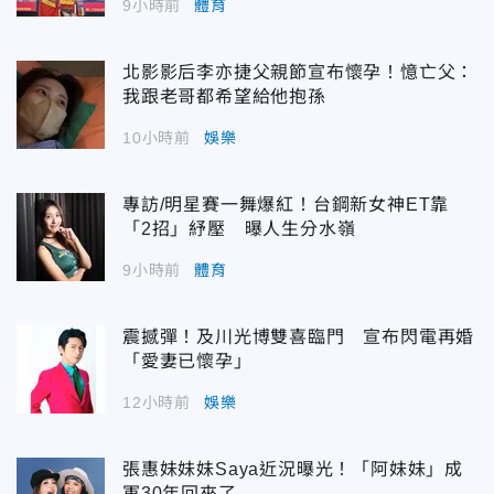
9小時前
體育
北影影后李亦捷父親節宣布懷孕！憶亡父：
我跟老哥都希望給他抱孫
10小時前
娛樂
專訪/明星賽一舞爆紅！台鋼新女神ET靠
「2招」紓壓 曝人生分水嶺
9小時前
體育
震撼彈！及川光博雙喜臨門 宣布閃電再婚
「愛妻已懷孕」
12小時前
娛樂
張惠妹妹妹Saya近況曝光！「阿妹妹」成
軍30年回來了