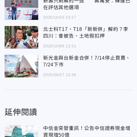
新壽只剩解約一途 蔣萬安：輝達已
在評估其他選項
2025/10/10 10:27
北士科T17、T18「新新併」解約？李
四川：會被告、土地假扣押
2025/10/09 22:51
新光金與台新金合併！7/14停止買賣、
7/24下市
2025/06/27 22:36
延伸閱讀
中信金突發重訊！公告中信證券現金增
資現增50億