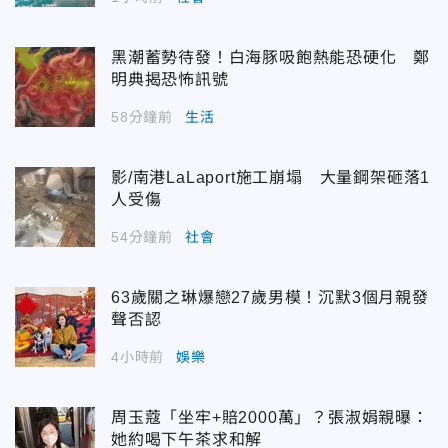
黑潮蓄勢待發！白海豚吸飽熱能恐硬化 鄭
明典揭恐怖訊號
58分鐘前
生活
影/南港LaLaport施工崩塌 大量鋼架砸落1
人受傷
54分鐘前
社會
63歲關之琳爆戀27歲男模！沉默3個月親發
聲否認
4小時前
娛樂
周玉蔻「坐牢+賠2000萬」？張淑娟親曝：
她約喝下午茶求和解