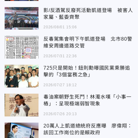
影/反酒駕反廢死活動凱道登場 被害人
家屬、藍委齊聚
2026/08/01 15:06
反毒駕集會明下午凱道登場 北市80警
維安周邊道路交管
2026/07/31 22:36
725只是開始！鈕則勳曝國民黨乘勝追
擊的「3個當務之急」
2026/07/27 18:12
毒油案朝野生死鬥！林濁水嘆「小事一
樁」：呈現極端弱智現象
2026/07/26 20:13
20萬人上凱道總統府反應曝 廖偉翔：
該回工作崗位的是賴政府