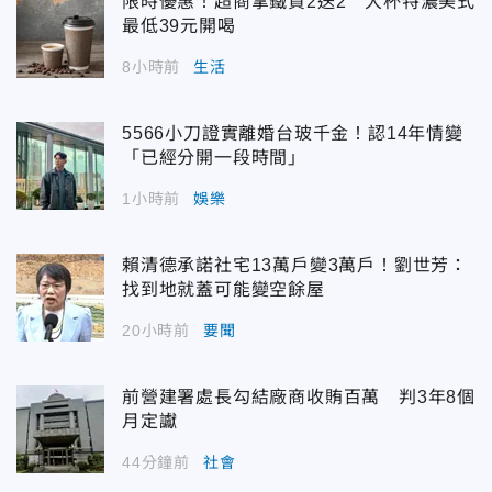
限時優惠！超商拿鐵買2送2 大杯特濃美式
最低39元開喝
8小時前
生活
5566小刀證實離婚台玻千金！認14年情變
「已經分開一段時間」
1小時前
娛樂
賴清德承諾社宅13萬戶變3萬戶！劉世芳：
找到地就蓋可能變空餘屋
20小時前
要聞
前營建署處長勾結廠商收賄百萬 判3年8個
月定讞
44分鐘前
社會