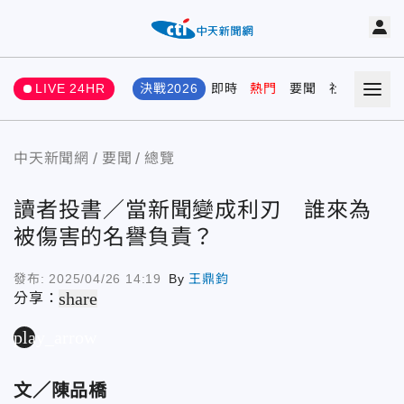
LIVE 24HR
決戰2026
即時
熱門
要聞
社會
娛樂
中天新聞網
要聞
總覽
讀者投書／當新聞變成利刃 誰來為
被傷害的名譽負責？
發布:
2025/04/26 14:19
By
王鼎鈞
share
分享：
play_arrow
文／
陳品橋