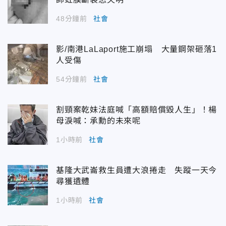
48分鐘前
社會
影/南港LaLaport施工崩塌 大量鋼架砸落1
人受傷
54分鐘前
社會
割頸案乾妹法庭喊「高額賠償毀人生」！楊
母淚喊：承勳的未來呢
1小時前
社會
基隆大武崙救生員遭大浪捲走 失蹤一天今
尋獲遺體
1小時前
社會