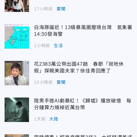
17小時前
要聞
白海豚逼近！13級暴風圈壓境台灣 氣象署
14:30發海警
1小時前
生活
花2383萬公帑出國47趟 春節「就地休
假」探親美國夫家？徐佳青回應了
22小時前
要聞
陸男手搓AI劇暴紅！《歸墟》播放破億 每
分鐘算力燒掉近萬台幣
1天前
大陸