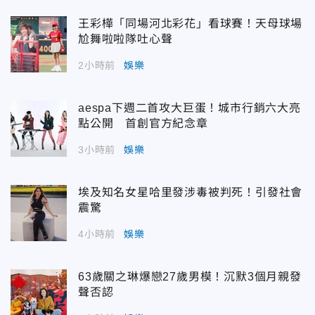
王彩樺「同場河北彩花」看球賽！天母球場
尬舞啦啦隊吐心聲
2小時前
娛樂
aespa下週二首攻大巨蛋！城市行銷六大亮
點公開 首創官方紀念章
3小時前
娛樂
埃及知名女星哈里發涉毒被判死！引發社會
震驚
4小時前
娛樂
63歲關之琳爆戀27歲男模！沉默3個月親發
聲否認