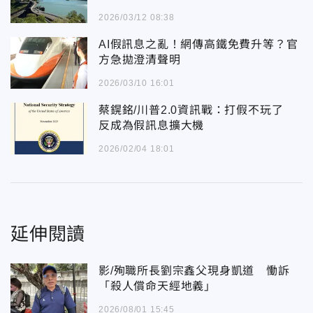
2026/03/12 08:38
AI假訊息之亂！網傳高鐵免費升等？官
方急拋澄清聲明
2026/03/10 16:01
蔡鎤銘/川普2.0資訊戰：打假不玩了
反成為假訊息擴大機
2026/02/04 18:01
延伸閱讀
影/殉職所長劉宗鑫父現身凱道 慟訴
「殺人償命天經地義」
2026/08/01 15:45