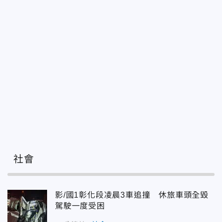
社會
影/國1彰化段凌晨3車追撞 休旅車頭全毀
駕駛一度受困