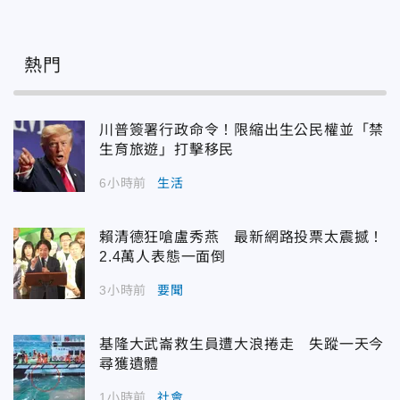
熱門
川普簽署行政命令！限縮出生公民權並「禁
生育旅遊」打擊移民
6小時前
生活
賴清德狂嗆盧秀燕 最新網路投票太震撼！
2.4萬人表態一面倒
3小時前
要聞
基隆大武崙救生員遭大浪捲走 失蹤一天今
尋獲遺體
1小時前
社會