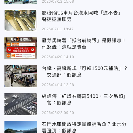
2026/07/12 15:08
影/網發北車月台泡水照喊「進不去」
警速逮無聊男
2026/07/11 19:47
發芽馬鈴薯「抵台前銷毀」是假訊息！
他怒轟：這就是賣台
2026/04/20 14:10
台鐵、高鐵新規「可領1500元補貼」？
交通部：假訊息
2026/04/14 12:28
網謠傳「紅燈右轉罰5400、三次吊照」
警：假訊息
2026/03/22 09:20
石門水庫開放特定團體捕香魚？北水分
署澄清：假訊息