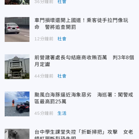
36分鐘前
社會
車門損壞還開上國道！乘客徒手拉門像玩
命 警將追查開罰
12分鐘前
社會
前營建署處長勾結廠商收賄百萬 判3年8個
月定讞
44分鐘前
社會
颱風白海豚逼近海象惡劣 海巡署：闖警戒
區最高罰25萬
45分鐘前
生活
台中學生課堂失控「折斷掃把」攻擊 女老
師虹膜斷裂恐失明