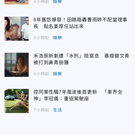
4小時前
娛樂
6年舊怨爆發！田路路轟曹雨婷不配當理事
長 點名姜厚任站出來
5小時前
娛樂
禾浩辰新劇遭「水刑」險窒息 暴瘦變文青
被打到鼻青臉腫
6小時前
娛樂
控同業性騷7年風波後首更新 「車界女
神」李冠儀：重返駕駛座
7小時前
生活