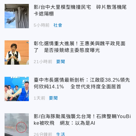
影/台中大里模型機撞民宅 碎片散落機尾
卡遮陽棚
5小時前
社會
彰化選情重大進展！王惠美與魏平政見面
了 是否接競總主委態度曝光
21小時前
要聞
臺中市長選情最新剖析：江啟臣38.2%領先
何欣純14.1% 全世代支持度全面居首
1天前
要聞
影/白海豚颱風強襲北台灣！石牌整輛YouBi
ke被吹飛 網友：以為是AI
26分鐘前
生活