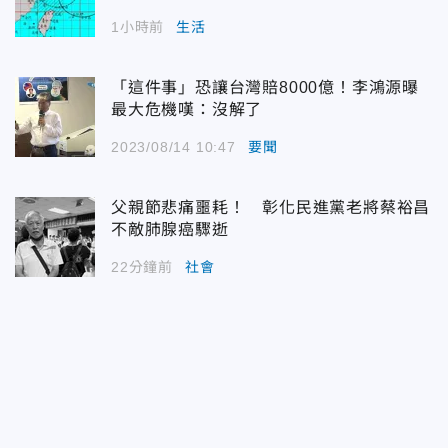
1小時前
生活
「這件事」恐讓台灣賠8000億！李鴻源曝
最大危機嘆：沒解了
2023/08/14 10:47
要聞
父親節悲痛噩耗！ 彰化民進黨老將蔡裕昌
不敵肺腺癌驟逝
22分鐘前
社會