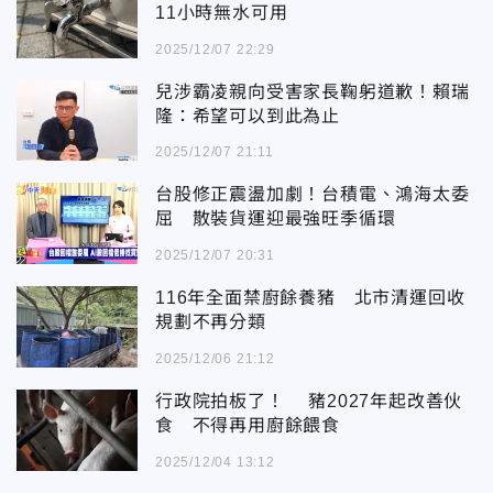
11小時無水可用
2025/12/07 22:29
兒涉霸凌親向受害家長鞠躬道歉！賴瑞
隆：希望可以到此為止
2025/12/07 21:11
台股修正震盪加劇！台積電、鴻海太委
屈 散裝貨運迎最強旺季循環
2025/12/07 20:31
116年全面禁廚餘養豬 北市清運回收
規劃不再分類
2025/12/06 21:12
行政院拍板了！ 豬2027年起改善伙
食 不得再用廚餘餵食
2025/12/04 13:12