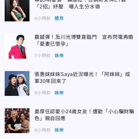
「2招」紓壓 曝人生分水嶺
4小時前
體育
震撼彈！及川光博雙喜臨門 宣布閃電再婚
「愛妻已懷孕」
7小時前
娛樂
張惠妹妹妹Saya近況曝光！「阿妹妹」成
軍30年回來了
8小時前
娛樂
姜厚任認愛小24歲女友！遭勸「小心騙財騙
色」親自回應
8小時前
娛樂