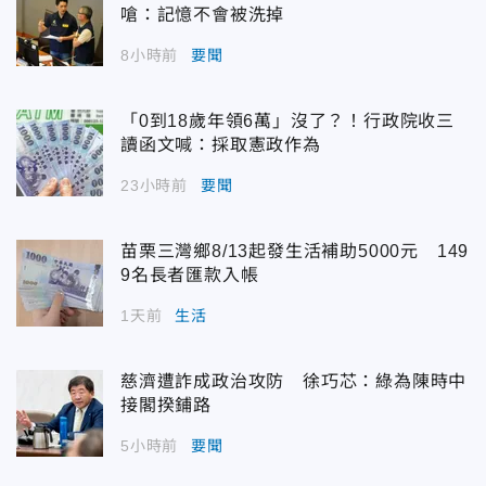
嗆：記憶不會被洗掉
8小時前
要聞
「0到18歲年領6萬」沒了？！行政院收三
讀函文喊：採取憲政作為
23小時前
要聞
苗栗三灣鄉8/13起發生活補助5000元 149
9名長者匯款入帳
1天前
生活
慈濟遭詐成政治攻防 徐巧芯：綠為陳時中
接閣揆鋪路
5小時前
要聞