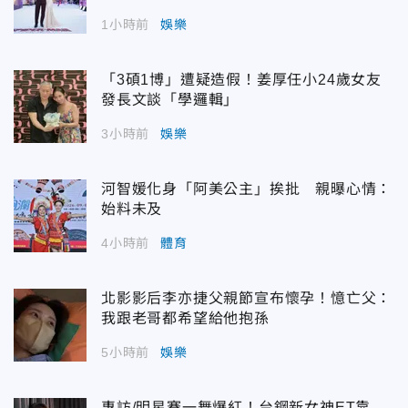
1小時前
娛樂
「3碩1博」遭疑造假！姜厚任小24歲女友
發長文談「學邏輯」
3小時前
娛樂
河智媛化身「阿美公主」挨批 親曝心情：
始料未及
4小時前
體育
北影影后李亦捷父親節宣布懷孕！憶亡父：
我跟老哥都希望給他抱孫
5小時前
娛樂
專訪/明星賽一舞爆紅！台鋼新女神ET靠