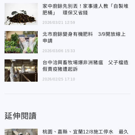
家中廚餘先別丟！家事達人教「自製堆
肥桶」 環保又省錢
2026/03/21 12:59
北市廚餘變身有機肥料 3/9開放線上
申請
2026/03/06 15:33
台中洽興畜牧場爆非洲豬瘟 父子檔造
假賣疫豬遭起訴
2026/02/25 17:10
延伸閱讀
桃園、嘉縣、宜蘭12/8施工停水 最久