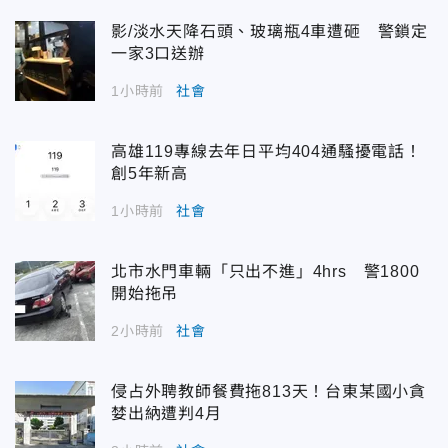
影/淡水天降石頭、玻璃瓶4車遭砸 警鎖定
一家3口送辦
1小時前
社會
高雄119專線去年日平均404通騷擾電話！
創5年新高
1小時前
社會
北市水門車輛「只出不進」4hrs 警1800
開始拖吊
2小時前
社會
侵占外聘教師餐費拖813天！台東某國小貪
婪出納遭判4月