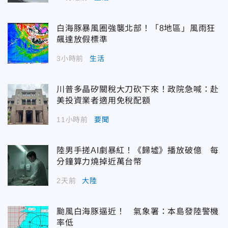
白海豚暴風圈強襲北部！「8地區」風雨狂
飆達放假標準
3小時前
生活
川普多晶矽關稅大刀砍下來！政院急喊：赴
美投資業者適用免稅配額
11小時前
要聞
陸男手搓AI劇暴紅！《歸墟》播放破億 每
分鐘算力燒掉近萬台幣
2天前
大陸
颱風白海豚逼近！ 氣象署：本島發陸警機
率低