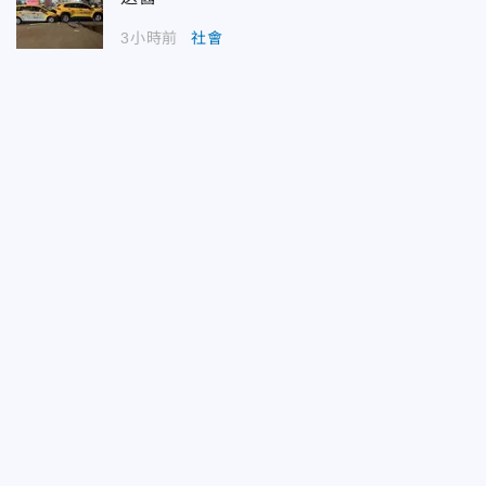
3小時前
社會