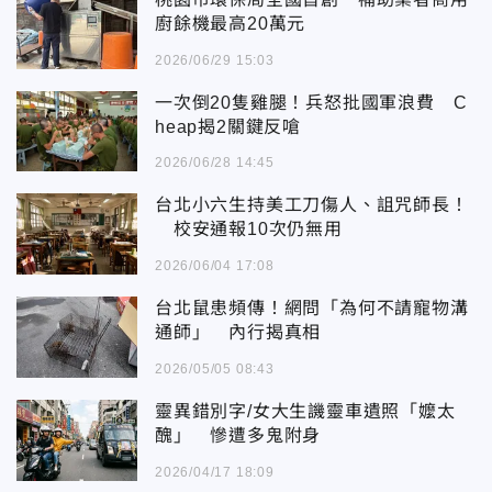
廚餘機最高20萬元
2026/06/29 15:03
一次倒20隻雞腿！兵怒批國軍浪費 C
heap揭2關鍵反嗆
2026/06/28 14:45
台北小六生持美工刀傷人、詛咒師長！
校安通報10次仍無用
2026/06/04 17:08
台北鼠患頻傳！網問「為何不請寵物溝
通師」 內行揭真相
2026/05/05 08:43
靈異錯別字/女大生譏靈車遺照「嬤太
醜」 慘遭多鬼附身
2026/04/17 18:09