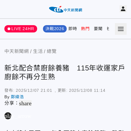
LIVE 24HR
決戰2026
即時
熱門
要聞
社會
娛樂
中天新聞網
生活
總覽
新北配合禁廚餘養豬 115年收運家戶
廚餘不再分生熟
發布:
2025/12/07 21:01
, 更新:
2025/12/08 11:14
By
鄭緯浩
share
分享：
play_arrow