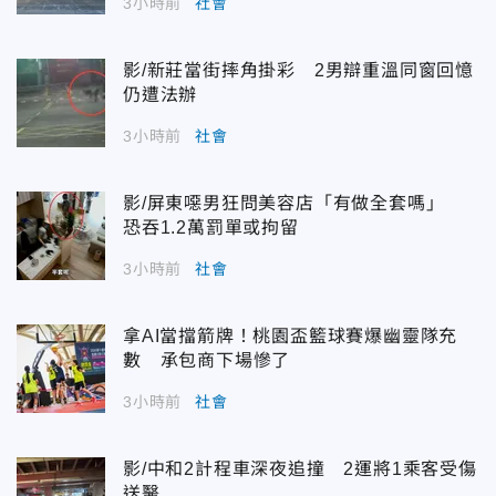
3小時前
社會
影/新莊當街摔角掛彩 2男辯重溫同窗回憶
仍遭法辦
3小時前
社會
影/屏東噁男狂問美容店「有做全套嗎」
恐吞1.2萬罰單或拘留
3小時前
社會
拿AI當擋箭牌！桃園盃籃球賽爆幽靈隊充
數 承包商下場慘了
3小時前
社會
影/中和2計程車深夜追撞 2運將1乘客受傷
送醫