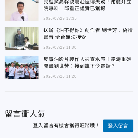
民進黨高幹親屬赴陸傳失蹤！謝龍介立
院爆料 邱垂正證實已獲報
2026/07/29 17:35
送辦《油不得你》創作者 劉世芳：偽造
聲音 全台無法接受
2026/07/29 11:30
反毒油影片製作人被查水表！凌濤重砲
開轟劉世芳：接到誰下令電話？
2026/07/26 11:20
留言衝人氣
登入留言有機會獲得旺幣哦！
登入留言