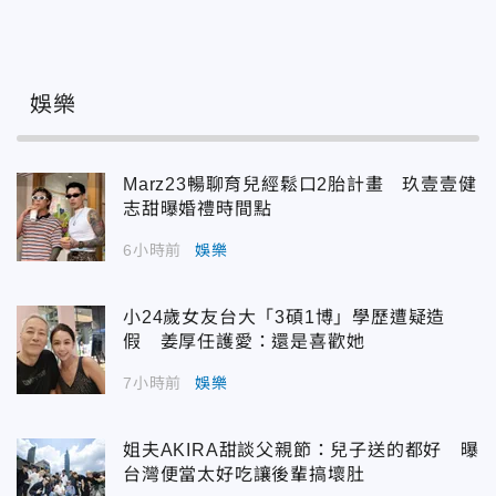
娛樂
Marz23暢聊育兒經鬆口2胎計畫 玖壹壹健
志甜曝婚禮時間點
6小時前
娛樂
小24歲女友台大「3碩1博」學歷遭疑造
假 姜厚任護愛：還是喜歡她
7小時前
娛樂
姐夫AKIRA甜談父親節：兒子送的都好 曝
台灣便當太好吃讓後輩搞壞肚