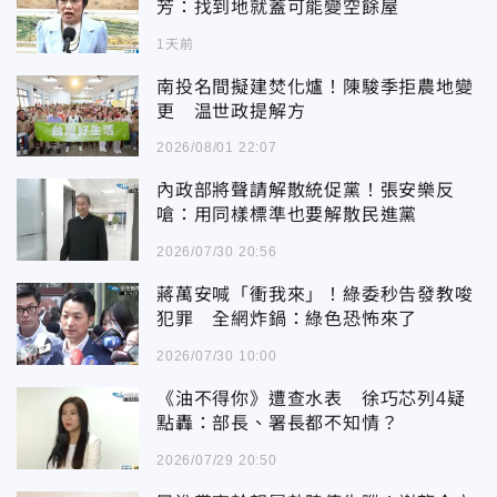
芳：找到地就蓋可能變空餘屋
1天前
南投名間擬建焚化爐！陳駿季拒農地變
更 温世政提解方
2026/08/01 22:07
內政部將聲請解散統促黨！張安樂反
嗆：用同樣標準也要解散民進黨
2026/07/30 20:56
蔣萬安喊「衝我來」！綠委秒告發教唆
犯罪 全網炸鍋：綠色恐怖來了
2026/07/30 10:00
《油不得你》遭查水表 徐巧芯列4疑
點轟：部長、署長都不知情？
2026/07/29 20:50