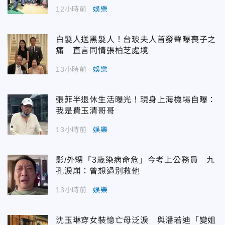
12小時前
娛樂
白髮人送黑髮人！台玻夫人首發聲曝喪子之
痛 直言同情張柏芝處境
13小時前
娛樂
張菲半退休生活曝光！現身上海機場自曝：
我是費玉清哥哥
13小時前
娛樂
影/外甥「3歲染病命危」今考上公務員 九
孔淚崩：曾想過別救他
13小時前
娛樂
沈玉琳穿女裝憶亡母泛淚 與潘若迪「變姐