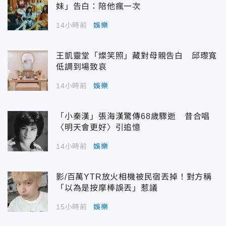
妹」告白：陪他瘋一次
14小時前
娛樂
王凱靈堂「燦笑照」藏對母親告白 邱瓈寬
低調到場致哀
14小時前
娛樂
「小秦漢」張海漢驚傳68歲驟逝 昔合唱
〈明天會更好〉引追憶
14小時前
娛樂
影/百萬YTR放火相機被民宿丟掉！對方稱
「以為是按摩棒誤丟」惹議
15小時前
娛樂