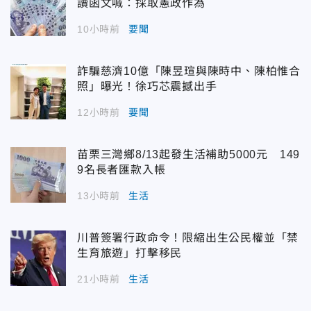
讀函文喊：採取憲政作為
10小時前
要聞
詐騙慈濟10億「陳昱瑄與陳時中、陳柏惟合
照」曝光！徐巧芯震撼出手
12小時前
要聞
苗栗三灣鄉8/13起發生活補助5000元 149
9名長者匯款入帳
13小時前
生活
川普簽署行政命令！限縮出生公民權並「禁
生育旅遊」打擊移民
21小時前
生活