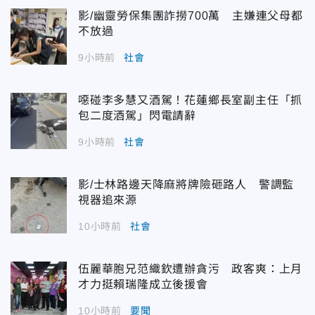
影/幽靈勞保集團詐撈700萬 主嫌連父母都
不放過
9小時前
社會
噁碰李多慧又酒駕！花蓮鄉長室副主任「抓
包二度酒駕」閃電請辭
9小時前
社會
影/士林路邊天降麻將牌險砸路人 警調監
視器追來源
10小時前
社會
伍麗華胞兄范織欽遭辦貪污 政客爽：上月
才力挺賴瑞隆成立後援會
10小時前
要聞