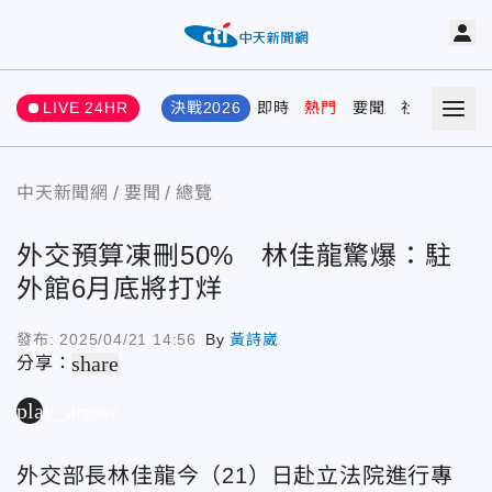
LIVE 24HR
決戰2026
即時
熱門
要聞
社會
娛樂
中天新聞網
要聞
總覽
外交預算凍刪50% 林佳龍驚爆：駐
外館6月底將打烊
發布:
2025/04/21 14:56
By
黃詩崴
share
分享：
play_arrow
外交部長林佳龍今（21）日赴立法院進行專