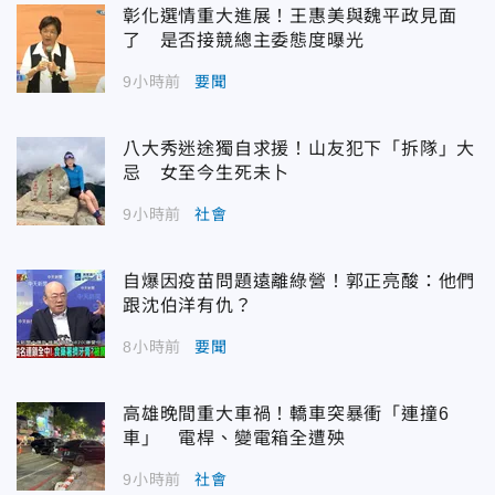
彰化選情重大進展！王惠美與魏平政見面
了 是否接競總主委態度曝光
9小時前
要聞
八大秀迷途獨自求援！山友犯下「拆隊」大
忌 女至今生死未卜
9小時前
社會
自爆因疫苗問題遠離綠營！郭正亮酸：他們
跟沈伯洋有仇？
8小時前
要聞
高雄晚間重大車禍！轎車突暴衝「連撞6
車」 電桿、變電箱全遭殃
9小時前
社會