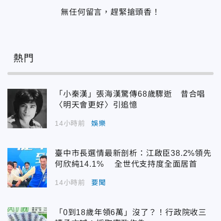
無任何留言，趕緊搶頭香！
熱門
「小秦漢」張海漢驚傳68歲驟逝 昔合唱
〈明天會更好〉引追憶
14小時前
娛樂
臺中市長選情最新剖析：江啟臣38.2%領先
何欣純14.1% 全世代支持度全面居首
14小時前
要聞
「0到18歲年領6萬」沒了？！行政院收三