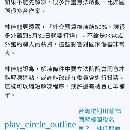
如果不能先解凍，很多計畫無法啟動，比如國
際很多合作案。
林佳龍更透露，「外交預算被凍結50%，讓很
多外館到6月30日就要打烊」，不論是水電或
外館約聘人員薪資，這些影響對國家傷害非常
大。
林佳龍認為，解凍條件中要立法院院會同意才
能解凍這點，或許能改成在委員會進行投票，
這樣可以縮短解凍程序，或許還有機會亡羊補
牢。
台灣位列川普75
國暫緩關稅名
play_circle_outline
單？ 林佳龍證