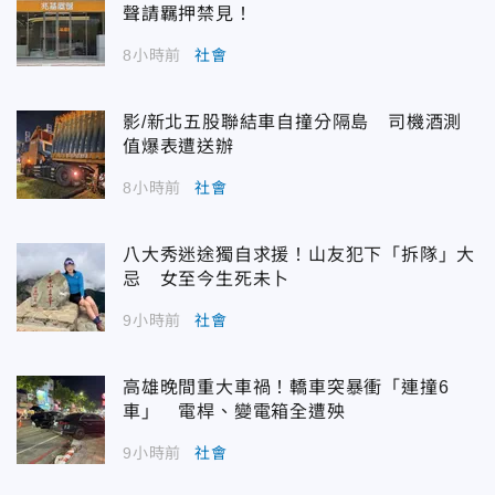
聲請羈押禁見！
8小時前
社會
影/新北五股聯結車自撞分隔島 司機酒測
值爆表遭送辦
8小時前
社會
八大秀迷途獨自求援！山友犯下「拆隊」大
忌 女至今生死未卜
9小時前
社會
高雄晚間重大車禍！轎車突暴衝「連撞6
車」 電桿、變電箱全遭殃
9小時前
社會