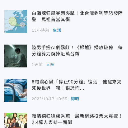
白海豚狂風暴雨夾擊！北台灣剉咧等恐發陸
警 馬祖首當其衝
13小時前
生活
陸男手搓AI劇暴紅！《歸墟》播放破億 每
分鐘算力燒掉近萬台幣
1天前
大陸
6旬翁心臟「停止90分鐘」復活！他醒來揭
死後世界 嘆：很恐怖…
2022/10/17 10:55
即時
賴清德狂嗆盧秀燕 最新網路投票太震撼！
2.4萬人表態一面倒