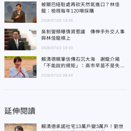
被關巴紐駐處再砍天然氣進口？林佳
龍：檢視每年120噸採購
2026/07/18 19:36
吳釗燮頻曝情資惹議 傳伸手外交人事
與林佳龍槓上
2026/07/13 10:10
賴清德親筆信傳石沉大海 謝龍介揭
「不能說的規矩」：高市早苗不是失
禮！
2026/07/10 08:44
延伸閱讀
賴清德承諾社宅13萬戶變3萬戶！劉世