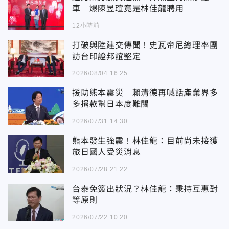
車 爆陳昱瑄竟是林佳龍聘用
12小時前
打破與陸建交傳聞！史瓦帝尼總理率團
訪台印證邦誼堅定
2026/08/04 16:25
援助熊本震災 賴清德再喊話產業界多
多捐款幫日本度難關
2026/07/31 14:30
熊本發生強震！林佳龍：目前尚未接獲
旅日國人受災消息
2026/07/28 21:22
台泰免簽出狀況？林佳龍：秉持互惠對
等原則
2026/07/22 10:20