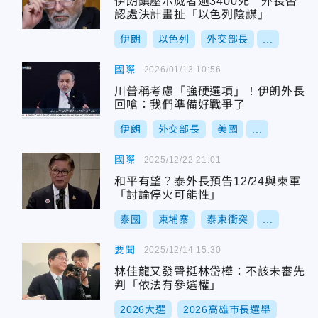
伊朗鎮壓示威者逾3400死 外長否
認處決計畫扯「以色列陰謀」
伊朗
以色列
外交部長
...
國際
2026/01/13 10:56
川普稱考慮「強硬選項」！伊朗外長
回嗆：我們準備好戰爭了
伊朗
外交部長
美國
...
國際
2025/12/22 21:01
和平有望？泰外長預告12/24與柬軍
「討論停火可能性」
泰國
柬埔寨
泰柬衝突
...
要聞
2025/12/14 15:30
林佳龍又發聲挺林岱樺：不該未審先
判「依法有參選權」
2026大選
2026高雄市長選舉