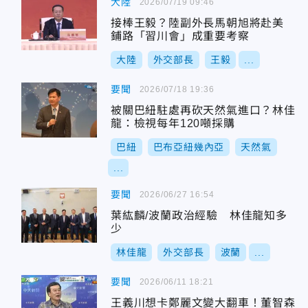
大陸
2026/07/19 09:46
接棒王毅？陸副外長馬朝旭將赴美
鋪路「習川會」成重要考察
大陸
外交部長
王毅
...
要聞
2026/07/18 19:36
被關巴紐駐處再砍天然氣進口？林佳
龍：檢視每年120噸採購
巴紐
巴布亞紐幾內亞
天然氣
...
要聞
2026/06/27 16:54
葉紘麟/波蘭政治經驗 林佳龍知多
少
林佳龍
外交部長
波蘭
...
要聞
2026/06/11 18:21
王義川想卡鄭麗文變大翻車！董智森