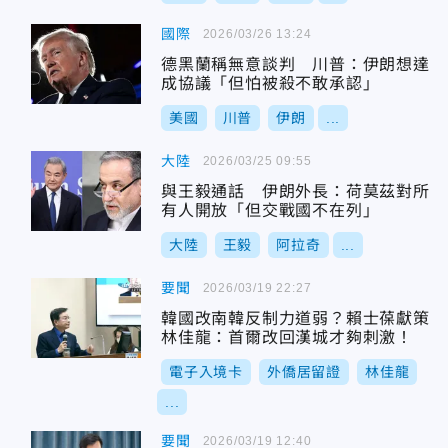
國際
2026/03/26 13:24
德黑蘭稱無意談判 川普：伊朗想達
成協議「但怕被殺不敢承認」
美國
川普
伊朗
...
大陸
2026/03/25 09:55
與王毅通話 伊朗外長：荷莫茲對所
有人開放「但交戰國不在列」
大陸
王毅
阿拉奇
...
要聞
2026/03/19 22:27
韓國改南韓反制力道弱？賴士葆獻策
林佳龍：首爾改回漢城才夠刺激！
電子入境卡
外僑居留證
林佳龍
...
要聞
2026/03/19 12:40