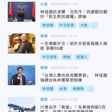
大陸
2025/09/30 17:33
林佳龍訪波蘭 北京斥：四處竄訪翻
炒「民主對抗威權」謬論
林佳龍
外交部長
大陸
...
要聞
2025/09/27 11:11
一生奉獻外交！前外交部長程建人病
逝 享壽86歲
外交部長
病逝
程建人
要聞
2025/09/17 17:35
「台灣人應向烏克蘭學習」 林佳龍
強調台烏命運緊密相連
林佳龍
台灣
俄羅斯
...
國際
2025/09/11 12:38
川普出手「挽留」！在美被拘逾3百
勞工 延遲1日後將搭機返韓