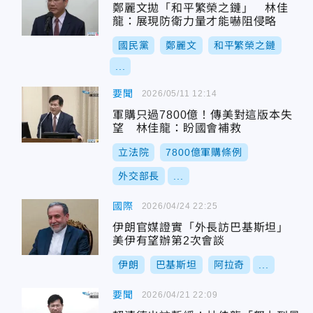
鄭麗文拋「和平繁榮之鏈」 林佳
龍：展現防衛力量才能嚇阻侵略
國民黨
鄭麗文
和平繁榮之鏈
...
要聞
2026/05/11 12:14
軍購只過7800億！傳美對這版本失
望 林佳龍：盼國會補救
立法院
7800億軍購條例
外交部長
...
國際
2026/04/24 22:25
伊朗官媒證實「外長訪巴基斯坦」
美伊有望辦第2次會談
伊朗
巴基斯坦
阿拉奇
...
要聞
2026/04/21 22:09