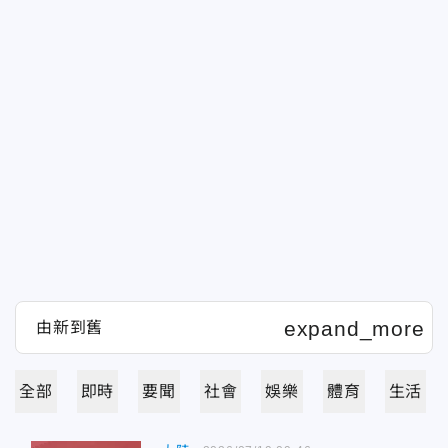
全部
即時
要聞
社會
娛樂
體育
生活