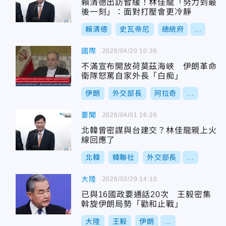
賴清德出訪暫緩！林佳龍「努力到最
後一刻」：面對打壓會更冷靜
賴清德
史瓦帝尼
總統府
...
國際
2026/04/20 10:36
不滿宣布開放荷莫茲海峽 伊朗革命
衛隊怒罵自家外長「白痴」
伊朗
外交部長
阿拉奇
...
要聞
2026/04/01 16:26
北韓曾密謀與台建交？林佳龍親上火
線回應了
北韓
韓聯社
外交部長
...
大陸
2026/03/29 14:10
已與16國政要通話20次 王毅密集
斡旋伊朗局勢「勸和止戰」
大陸
王毅
伊朗
...