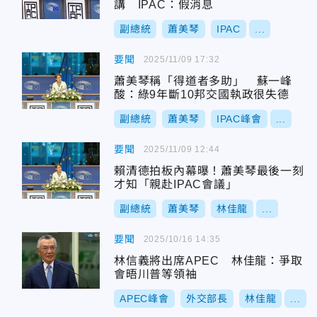
講 IPAC：假消息
副總統
蕭美琴
IPAC
...
要聞
2025/11/09 17:32
蕭美琴稱「得道者多助」 蘇一峰
酸：綠9年斷10邦交國執政很失德
副總統
蕭美琴
IPAC峰會
...
要聞
2025/11/09 12:44
賴清德拍板內幕曝！蕭美琴最後一刻
才知「親赴IPAC會議」
副總統
蕭美琴
林佳龍
...
要聞
2025/10/16 14:35
林信義將出席APEC 林佳龍：爭取
會晤川普等領袖
APEC峰會
外交部長
林佳龍
...