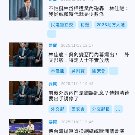
不怕挺林岱樺遭黨內砲轟 林佳龍：
我從威權時代就是少數派
民進黨立委
初選
2026地方大選
...
要聞
2025/11/12 12:17
林佳龍、吳釗燮惡鬥內幕爆出！ 外
交部駁：特定人士不實放話
林佳龍
吳釗燮
國安會
...
要聞
2025/11/12 10:45
前後外長內鬥是錯誤訊息？傳賴清德
要出手調停了
外交部
國安會
外交部長
...
要聞
2025/11/09 19:46
傳台灣捐巨資換副總統歐洲議會演