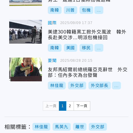
南韓
川普
包機
...
國際
2025/09/09 17:37
美逮300韓籍黑工掀外交風波 韓外
長赴美交涉…明派包機接回
南韓
美國
移民
...
要聞
2025/08/28 20:15
友邦馬紹爾前總統羅亞克辭世 外交
部：任內多次為台發聲
林佳龍
外交部
外交部長
...
上一頁
1
2
下一頁
相關標籤：
林佳龍
馬英九
離世
外交部