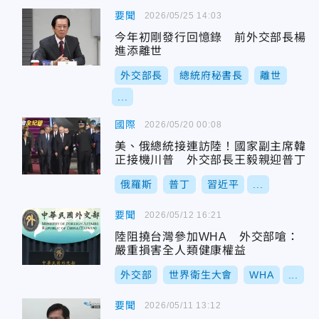
要聞
2026/05/25 14:03
今年初剛發行回憶錄 前外交部長楊
進添離世
外交部長
總統府秘書長
離世
...
國際
2026/05/20 00:08
美、俄總統接連訪陸！國家副主席韓
正接機川普 外交部長王毅親迎普丁
俄羅斯
普丁
習近平
...
要聞
2026/05/12 16:21
陸阻撓台灣參加WHA 外交部嗆：
嚴重損害全人類健康權益
外交部
世界衛生大會
WHA
...
要聞
2026/05/11 13:12