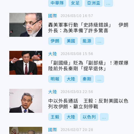
中華隊
女足
亞洲盃
...
國際
2026/03/10 16:57
轟美軍事行動「史詩級錯誤」 伊朗
外長：為美準備了許多驚喜
伊朗
美國
能源
...
大陸
2026/03/08 15:56
「副國級」貶為「副部級」！港媒爆
陸前外長秦剛「提早退休」
明報
大陸
秦剛
...
大陸
2026/03/03 22:56
中以外長通話 王毅：反對美國以色
列攻伊朗、籲立刻停戰
王毅
大陸
以色列
...
國際
2026/02/07 20:28