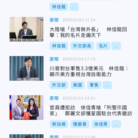
林佳龍
...
要聞
2025/12/03 11:54
大陸嗆「台灣無外長」 林佳龍回
擊：我的名片走遍天下
林佳龍
外交部長
名片
...
要聞
2025/11/14 17:10
川普對台軍售3.3億美元 林佳龍：
顯示美方重視台灣自衛能力
外交部
美國
軍售
...
要聞
2025/11/14 13:51
官員遭拒訪 徐佳青嗆「列警示國
家」 鄭麗文卻獲星國駐台代表邀訪
新加坡
僑委會
徐佳青
...
要聞
2025/11/12 17:46