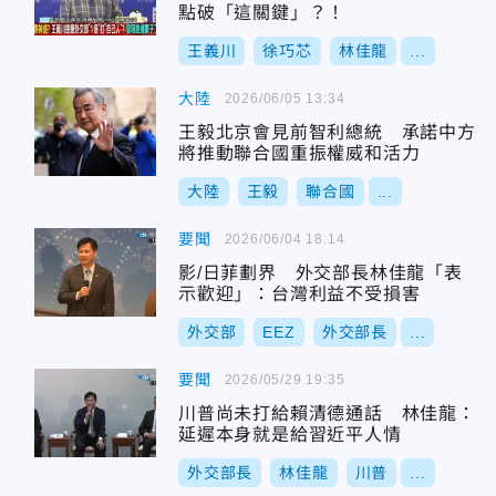
點破「這關鍵」？！
王義川
徐巧芯
林佳龍
...
大陸
2026/06/05 13:34
王毅北京會見前智利總統 承諾中方
將推動聯合國重振權威和活力
大陸
王毅
聯合國
...
要聞
2026/06/04 18:14
影/日菲劃界 外交部長林佳龍「表
示歡迎」：台灣利益不受損害
外交部
EEZ
外交部長
...
要聞
2026/05/29 19:35
川普尚未打給賴清德通話 林佳龍：
延遲本身就是給習近平人情
外交部長
林佳龍
川普
...