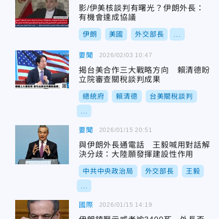
影/伊美核談判有曙光？伊朗外長：
有機會達成協議
伊朗
美國
外交部長
...
要聞
2026/02/03 10:47
揭台美合作三大戰略方向 賴清德盼
立院審查關稅談判成果
總統府
賴清德
台美關稅談判
...
要聞
2026/01/15 20:51
與伊朗外長通電話 王毅喊用對話解
決分歧：大陸願發揮建設性作用
中共中央政治局
外交部長
王毅
...
國際
2026/01/15 14:19