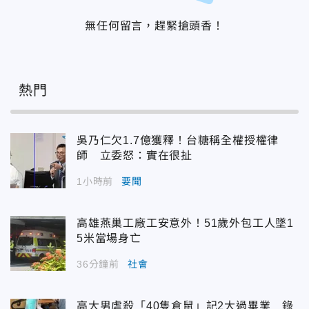
無任何留言，趕緊搶頭香！
熱門
吳乃仁欠1.7億獲釋！台糖稱全權授權律
師 立委怒：實在很扯
1小時前
要聞
高雄燕巢工廠工安意外！51歲外包工人墜1
5米當場身亡
36分鐘前
社會
高大男虐殺「40隻倉鼠」記2大過畢業 錄