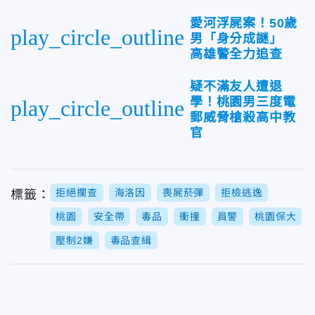
愛河浮屍案！50歲
play_circle_outline
男「身分成謎」
高雄警全力追查
疑不滿友人遭退
學！桃園男三度電
play_circle_outline
郵威脅槍殺高中教
官
拒絕攔查
海洛因
喪屍菸彈
拒檢逃逸
標籤：
桃園
安全帶
毒品
衝撞
員警
桃園保大
壓制2嫌
毒品查緝