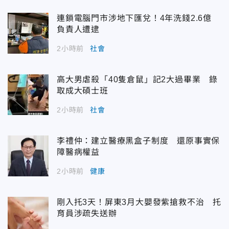
連鎖電腦門市涉地下匯兌！4年洗錢2.6億
負責人遭逮
2小時前
社會
高大男虐殺「40隻倉鼠」記2大過畢業 錄
取成大碩士班
2小時前
社會
李禮仲：建立醫療黑盒子制度 還原事實保
障醫病權益
2小時前
健康
剛入托3天！屏東3月大嬰發紫搶救不治 托
育員涉疏失送辦