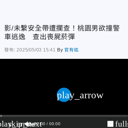
影/未繫安全帶遭攔查！桃園男欲撞警
車逃逸 查出喪屍菸彈
發布: 2025/05/03 15:41
By
官有紘
play_arrow
play_arrow
skip_next
ful
00:00
00:00