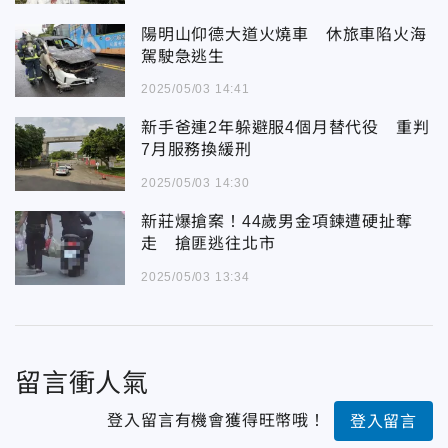
陽明山仰德大道火燒車 休旅車陷火海
駕駛急逃生
2025/05/03 14:41
新手爸連2年躲避服4個月替代役 重判
7月服務換緩刑
2025/05/03 14:30
新莊爆搶案！44歲男金項鍊遭硬扯奪
走 搶匪逃往北市
2025/05/03 13:34
留言衝人氣
登入留言有機會獲得旺幣哦！
登入留言