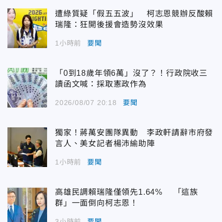
遭綠質疑「假五五波」 柯志恩競辦反酸賴
瑞隆：狂開後援會造勢沒效果
1小時前
要聞
「0到18歲年領6萬」沒了？！行政院收三
讀函文喊：採取憲政作為
2026/08/07 20:18
要聞
獨家！蔣萬安團隊異動 李政軒請辭市府發
言人、美女記者楊沛緰助陣
1小時前
要聞
高雄民調賴瑞隆僅領先1.64% 「這族
群」一面倒向柯志恩！
3小時前
要聞