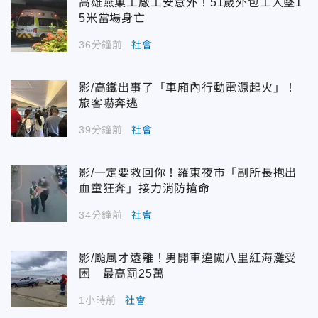
高雄燕巢工廠工安意外！51歲外包工人墜1
5米當場身亡
36分鐘前
社會
影/高鐵出事了「車廂內行動電源起火」！
旅客嚇奔逃
39分鐘前
社會
影/一定要救回你！羅東夜市「副所長抱出
血童狂奔」接力消防搶命
34分鐘前
社會
影/颱風才遠離！男開車違闖八里紅海灘受
困 最高罰25萬
1小時前
社會