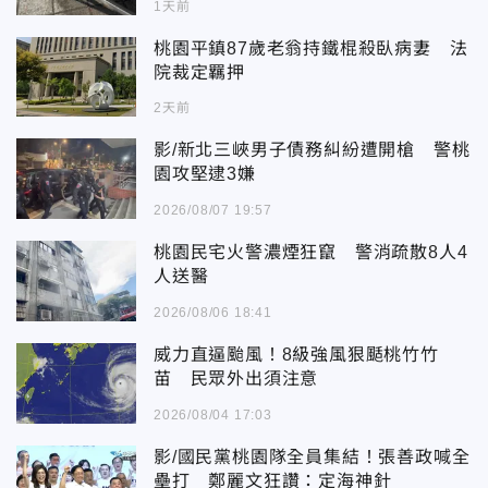
1天前
桃園平鎮87歲老翁持鐵棍殺臥病妻 法
院裁定羈押
2天前
影/新北三峽男子債務糾紛遭開槍 警桃
園攻堅逮3嫌
2026/08/07 19:57
桃園民宅火警濃煙狂竄 警消疏散8人4
人送醫
2026/08/06 18:41
威力直逼颱風！8級強風狠颳桃竹竹
苗 民眾外出須注意
2026/08/04 17:03
影/國民黨桃園隊全員集結！張善政喊全
壘打 鄭麗文狂讚：定海神針