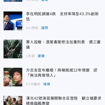
李在明民調連4跌 支持率降至43.3%創新
低
4小時前
國際
軍人投敵、酒駕毒駕修法加重刑責 週三審
議
1天前
要聞
方志友宣布離婚！與楊銘威12年情變 認
「無法再做情人」
57分鐘前
娛樂
漢光42號演習展開聯合反登陸 顧立雄要求
精進臨戰應變