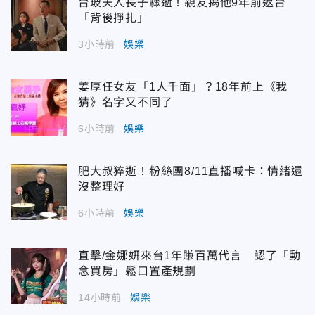
台玻夫人長子驟逝！親友揭他9年前返台
「背後掙扎」
3小時前
娛樂
姜厚任女友「1人千面」？18年前上《我
猜》名字又不同了
6小時前
娛樂
肥大叔猝逝！粉絲團8/11直播喊卡：情緒還
沒整理好
6小時前
娛樂
直擊/金娜妍來台1年賺百萬代言 認了「動
念買房」鬆口置產規劃
14小時前
娛樂