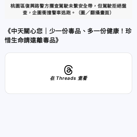
桃園區復興路警方攔查駕駛未繫安全帶，但駕駛拒絕盤
查，企圖衝撞警車逃跑。（圖／翻攝畫面）
《中天關心您｜少一份毒品、多一份健康！珍
惜生命請遠離毒品》
在 Threads 查看