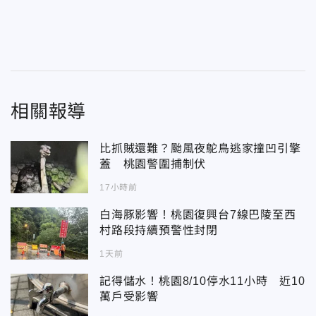
相關報導
比抓賊還難？颱風夜鴕鳥逃家撞凹引擎
蓋 桃園警圍捕制伏
17小時前
白海豚影響！桃園復興台7線巴陵至西
村路段持續預警性封閉
1天前
記得儲水！桃園8/10停水11小時 近10
萬戶受影響