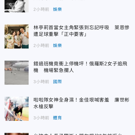
2小時前
娛樂
林亭莉首當女主角緊張到忘記呼吸 萊恩慘
遭足球重擊「正中要害」
2小時前
娛樂
錯過班機竟衝上停機坪！俄羅斯2女子追飛
機 機場緊急攔人
3小時前
國際
啦啦隊女神全身濕！金佳垠喊害羞 廉世彬
水槍反擊
3小時前
體育