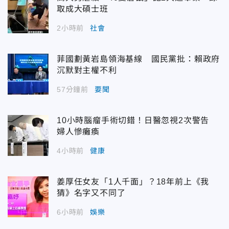
取成大碩士班
2小時前
社會
菲國劃黃岩島領海基線 國民黨批：賴政府
沉默對主權不利
57分鐘前
要聞
10小時腦瘤手術切錯！日醫忽視2次警告
婦人慘癱瘓
4小時前
健康
姜厚任女友「1人千面」？18年前上《我
猜》名字又不同了
6小時前
娛樂