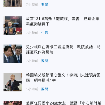
7小時前
要聞
故宮131.6萬元「龍藏經」套書 已有企業
霸氣掏錢買下
7小時前
生活
兒少帳戶在野版三讀送府院 政院放話：將
採憲政作為反制
7小時前
要聞
韓國瑜父親節暖心發文！李四川火速現身回
應 網嗨翻喊4字
1小時前
要聞
姜厚任認愛小24歲女友！遭勸「小心騙財騙