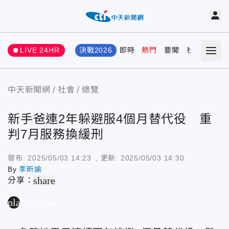
LIVE 24HR
決戰2026
即時
熱門
要聞
社會
娛樂
中天新聞網
社會
總覽
新手爸連2年躲避服4個月替代役 重
判7月服務換緩刑
發布:
2025/05/03 14:23
, 更新:
2025/05/03 14:30
By
李昕諭
share
分享：
play_arrow