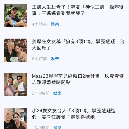
王凱人生殺青了！摯友「神似王凱」操辦後
事：王媽媽看到我就哭了
4小時前
娛樂
姜厚任女友稱「擁有3碩1博」學歷遭疑 台
大回應了
6小時前
娛樂
Marz23暢聊育兒經鬆口2胎計畫 玖壹壹健
志甜曝婚禮時間點
14小時前
娛樂
小24歲女友台大「3碩1博」學歷遭疑造
假 姜厚任護愛：還是喜歡她
15小時前
娛樂