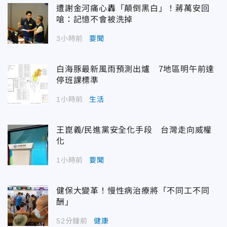
遭謝金河痛心轟「顛倒黑白」！蔣萬安回
嗆：記憶不會被洗掉
3小時前
要聞
白海豚最新風雨預測出爐 7地區明午前達
停班課標準
1小時前
生活
王崑義/民進黨安全化手段 台灣走向威權
化
1小時前
要聞
健保大變革！慢性病治療將「不同工不同
酬」
52分鐘前
健康