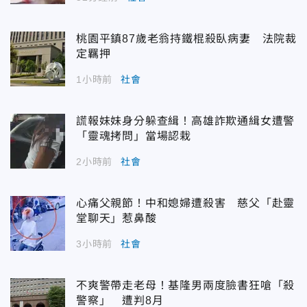
桃園平鎮87歲老翁持鐵棍殺臥病妻 法院裁
定羈押
1小時前
社會
謊報妹妹身分躲查緝！高雄詐欺通緝女遭警
「靈魂拷問」當場認栽
2小時前
社會
心痛父親節！中和媳婦遭殺害 慈父「赴靈
堂聊天」惹鼻酸
3小時前
社會
不爽警帶走老母！基隆男兩度臉書狂嗆「殺
警察」 遭判8月