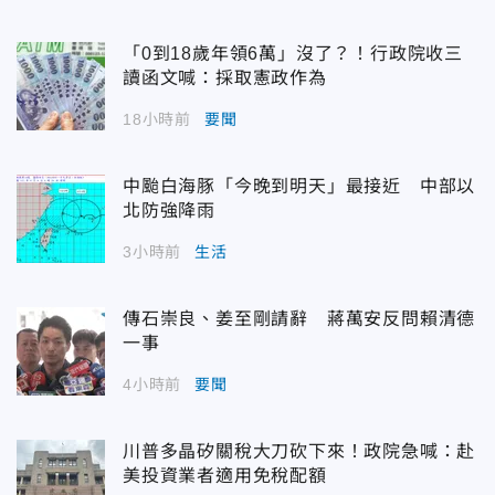
「0到18歲年領6萬」沒了？！行政院收三
讀函文喊：採取憲政作為
18小時前
要聞
中颱白海豚「今晚到明天」最接近 中部以
北防強降雨
3小時前
生活
傳石崇良、姜至剛請辭 蔣萬安反問賴清德
一事
4小時前
要聞
川普多晶矽關稅大刀砍下來！政院急喊：赴
美投資業者適用免稅配額