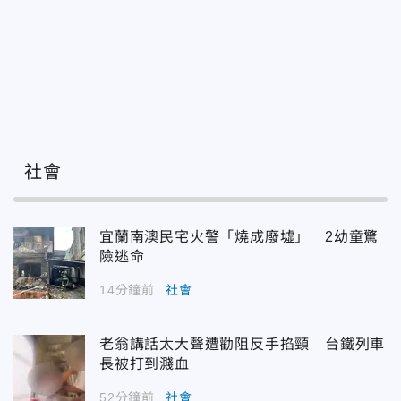
社會
宜蘭南澳民宅火警「燒成廢墟」 2幼童驚
險逃命
14分鐘前
社會
老翁講話太大聲遭勸阻反手掐頸 台鐵列車
長被打到濺血
52分鐘前
社會