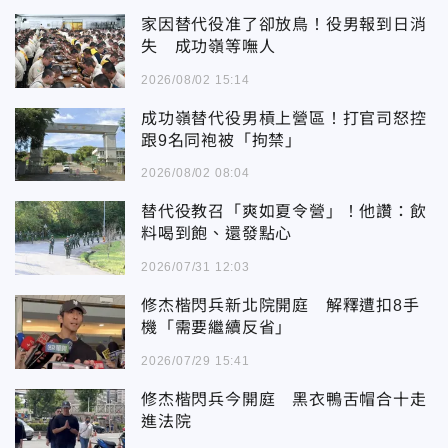
家因替代役准了卻放鳥！役男報到日消
失 成功嶺等嘸人
2026/08/02 15:14
成功嶺替代役男槓上營區！打官司怒控
跟9名同袍被「拘禁」
2026/08/02 08:04
替代役教召「爽如夏令營」！他讚：飲
料喝到飽、還發點心
2026/07/31 12:03
修杰楷閃兵新北院開庭 解釋遭扣8手
機「需要繼續反省」
2026/07/29 15:41
修杰楷閃兵今開庭 黑衣鴨舌帽合十走
進法院