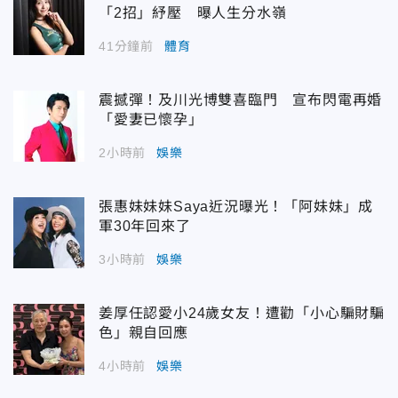
「2招」紓壓 曝人生分水嶺
41分鐘前
體育
震撼彈！及川光博雙喜臨門 宣布閃電再婚
「愛妻已懷孕」
2小時前
娛樂
張惠妹妹妹Saya近況曝光！「阿妹妹」成
軍30年回來了
3小時前
娛樂
姜厚任認愛小24歲女友！遭勸「小心騙財騙
色」親自回應
4小時前
娛樂