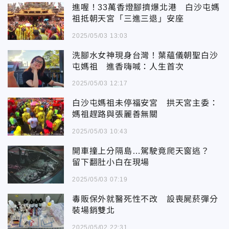
進喔！33萬香燈腳擠爆北港 白沙屯媽
祖抵朝天宮「三進三退」安座
2025/05/03 13:03
洗腳水女神現身台灣！葉蘊儀朝聖白沙
屯媽祖 進香嗨喊：人生首次
2025/05/03 12:17
白沙屯媽祖未停福安宮 拱天宮主委：
媽祖趕路與張麗善無關
2025/05/03 10:43
開車撞上分隔島…駕駛竟爬天窗逃？
留下翻肚小白在現場
2025/05/03 07:19
毒販保外就醫死性不改 設喪屍菸彈分
裝場銷雙北
2025/05/02 22:31