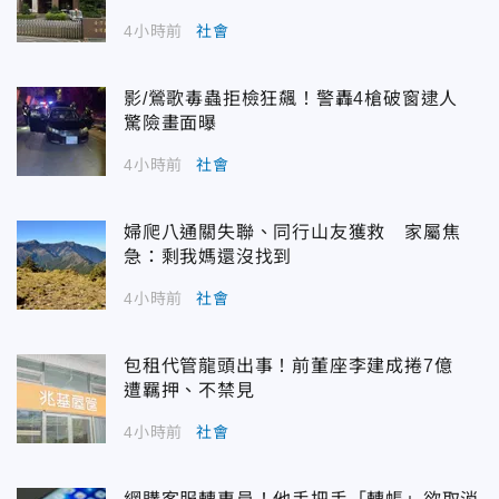
4小時前
社會
影/鶯歌毒蟲拒檢狂飆！警轟4槍破窗逮人
驚險畫面曝
4小時前
社會
婦爬八通關失聯、同行山友獲救 家屬焦
急：剩我媽還沒找到
4小時前
社會
包租代管龍頭出事！前董座李建成捲7億
遭羈押、不禁見
4小時前
社會