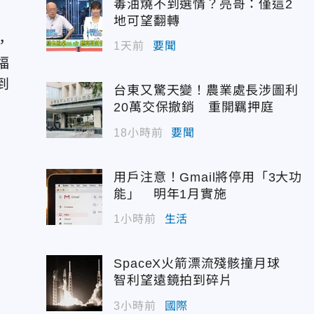
毒油燒不到選情？亮哥：僅這2
地可望翻轉
，
1天前
要聞
福
到
台東又驚天變！農業處長涉圖利
20萬交保撤銷 重開羈押庭
18小時前
要聞
用戶注意！Gmail將停用「3大功
能」 明年1月實施
1小時前
生活
SpaceX火箭漂流殘骸撞月球
智利望遠鏡拍到碎片
3小時前
國際