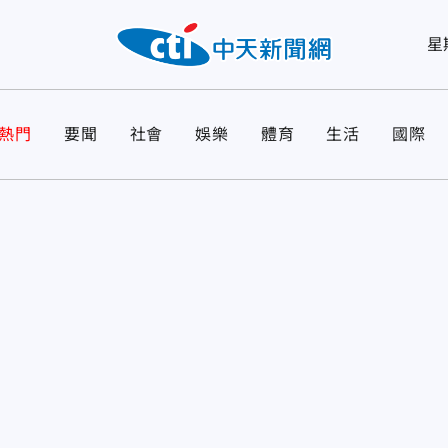
星
熱門
要聞
社會
娛樂
體育
生活
國際