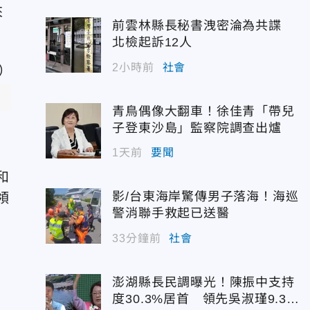
來
前雲林縣長秘書洩密淪為共諜
北檢起訴12人
2小時前
社會
青鳥偶像大翻車！徐佳青「帶兒
子登東沙島」監察院調查出爐
1天前
要聞
和
影/台東海岸驚傳男子落海！海巡
領
警消聯手救起已送醫
33分鐘前
社會
澎湖縣長民調曝光！陳振中支持
度30.3%居首 領先吳淑瑾9.3個