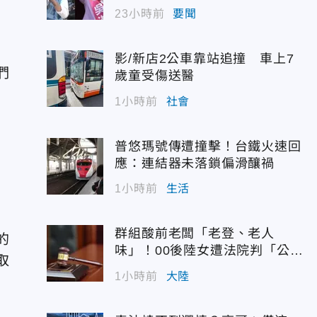
百分點
23小時前
要聞
影/新店2公車靠站追撞 車上7
們
歲童受傷送醫
1小時前
社會
普悠瑪號傳遭撞擊！台鐵火速回
應：連結器未落鎖偏滑釀禍
1小時前
生活
群組酸前老闆「老登、老人
的
味」！00後陸女遭法院判「公然
取
侮辱」
1小時前
大陸