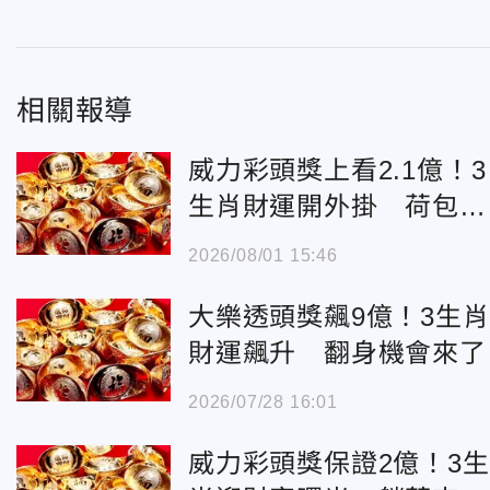
相關報導
威力彩頭獎上看2.1億！3
生肖財運開外掛 荷包賺
飽飽
2026/08/01 15:46
大樂透頭獎飆9億！3生肖
財運飆升 翻身機會來了
2026/07/28 16:01
威力彩頭獎保證2億！3生