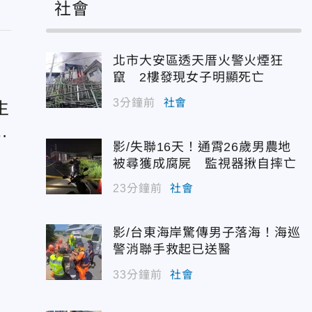
社會
北市大安區透天厝火警火煙狂
竄 2樓發現女子明顯死亡
3分鐘前
社會
生
爽
影/失聯16天！通霄26歲男農地
被尋獲成腐屍 監視器揪自摔亡
23分鐘前
社會
8
招
影/台東海岸驚傳男子落海！海巡
警消聯手救起已送醫
33分鐘前
社會
運