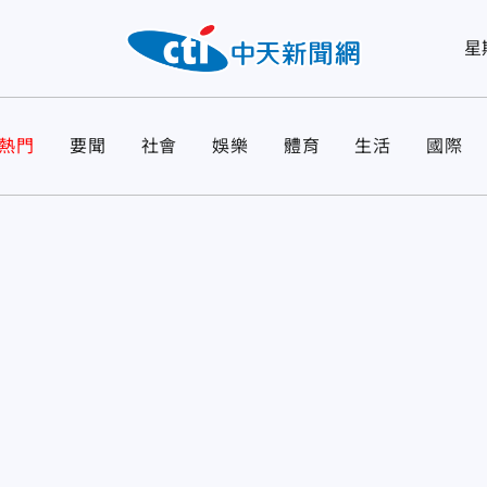
星
熱門
要聞
社會
娛樂
體育
生活
國際