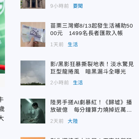
配額
9小時前
要聞
苗栗三灣鄉8/13起發生活補助50
00元 1499名長者匯款入帳
1天前
生活
影/黑影狂暴撕裂地表！淡水驚見
巨型龍捲風 暗黑漏斗全曝光
2小時前
生活
牛
陸男手搓AI劇暴紅！《歸墟》播
歲
放破億 每分鐘算力燒掉近萬台
幣
大
2天前
大陸
，