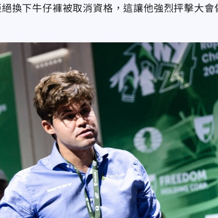
拒絕換下牛仔褲被取消資格，這讓他強烈抨擊大會