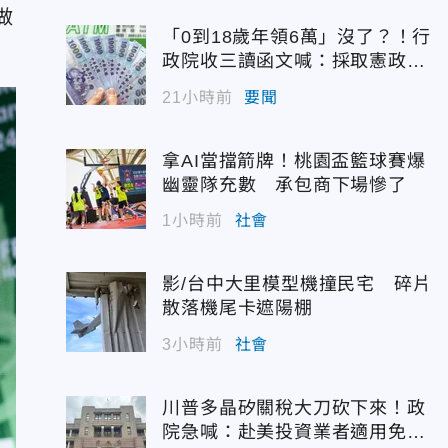
做
「0到18歲年領6萬」沒了？！行
政院收三讀函文喊：採取憲政作
為
21小時前
要聞
拿AI當擋箭牌！桃園盃籃球賽爆
幽靈隊充數 承包商下場慘了
1小時前
社會
影/台中大里模型機撞民宅 碎片
散落機尾卡遮陽棚
3小時前
社會
川普多晶矽關稅大刀砍下來！政
院急喊：赴美投資業者適用免稅