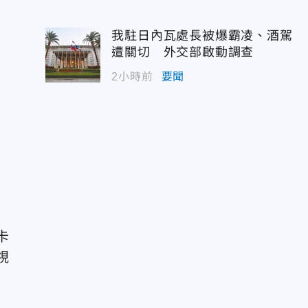
我駐日內瓦處長被爆霸凌、酒駕
遭關切 外交部啟動調查
2小時前
要聞
卡
視