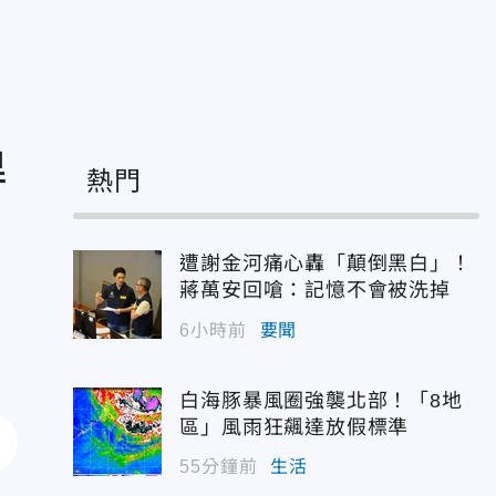
得
熱門
遭謝金河痛心轟「顛倒黑白」！
蔣萬安回嗆：記憶不會被洗掉
6小時前
要聞
白海豚暴風圈強襲北部！「8地
區」風雨狂飆達放假標準
55分鐘前
生活