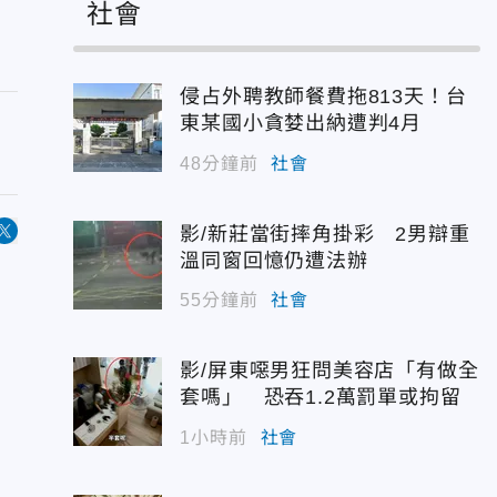
社會
侵占外聘教師餐費拖813天！台
東某國小貪婪出納遭判4月
48分鐘前
社會
影/新莊當街摔角掛彩 2男辯重
溫同窗回憶仍遭法辦
55分鐘前
社會
影/屏東噁男狂問美容店「有做全
套嗎」 恐吞1.2萬罰單或拘留
1小時前
社會