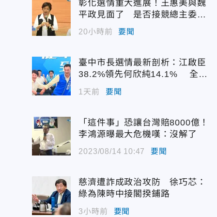
彰化選情重大進展！王惠美與魏
平政見面了 是否接競總主委態
度曝光
20小時前
要聞
臺中市長選情最新剖析：江啟臣
38.2%領先何欣純14.1% 全世
代支持度全面居首
1天前
要聞
「這件事」恐讓台灣賠8000億！
李鴻源曝最大危機嘆：沒解了
2023/08/14 10:47
要聞
慈濟遭詐成政治攻防 徐巧芯：
綠為陳時中接閣揆鋪路
3小時前
要聞