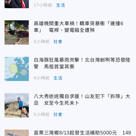
17小時前
生活
高雄晚間重大車禍！轎車突暴衝「連撞6
車」 電桿、變電箱全遭殃
5小時前
社會
白海豚狂風暴雨夾擊！北台灣剉咧等恐發陸
警 馬祖首當其衝
9小時前
生活
八大秀迷途獨自求援！山友犯下「拆隊」大
忌 女至今生死未卜
5小時前
社會
苗栗三灣鄉8/13起發生活補助5000元 149