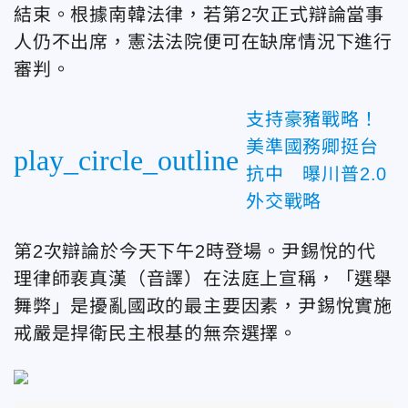
結束。根據南韓法律，若第2次正式辯論當事
人仍不出席，憲法法院便可在缺席情況下進行
審判。
支持豪豬戰略！
美準國務卿挺台
play_circle_outline
抗中 曝川普2.0
外交戰略
第2次辯論於今天下午2時登場。尹錫悅的代
理律師裵真漢（音譯）在法庭上宣稱，「選舉
舞弊」是擾亂國政的最主要因素，尹錫悅實施
戒嚴是捍衛民主根基的無奈選擇。