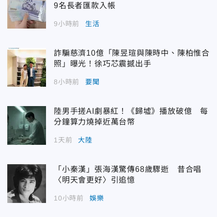
9名長者匯款入帳
9小時前
生活
詐騙慈濟10億「陳昱瑄與陳時中、陳柏惟合
照」曝光！徐巧芯震撼出手
8小時前
要聞
陸男手搓AI劇暴紅！《歸墟》播放破億 每
分鐘算力燒掉近萬台幣
1天前
大陸
「小秦漢」張海漢驚傳68歲驟逝 昔合唱
〈明天會更好〉引追憶
10小時前
娛樂