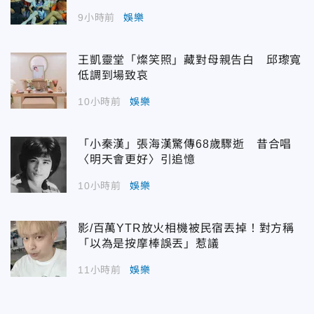
9小時前
娛樂
王凱靈堂「燦笑照」藏對母親告白 邱瓈寬
低調到場致哀
10小時前
娛樂
「小秦漢」張海漢驚傳68歲驟逝 昔合唱
〈明天會更好〉引追憶
10小時前
娛樂
影/百萬YTR放火相機被民宿丟掉！對方稱
「以為是按摩棒誤丟」惹議
11小時前
娛樂