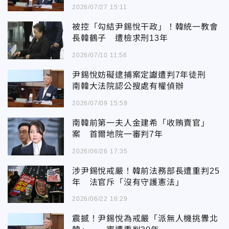
2026/07/27 15:11
被控「勾結尹錫悅干政」！韓統一教會
長韓鶴子 遭檢求刑13年
2026/07/10 11:56
尹錫悅妨礙逮捕案定讞遭判7年徒刑
南韓大法院認公搜處有權偵辦
2026/07/09 15:59
南韓前第一夫人金建希「收賄賣官」
案 首爾地院一審判7年
2026/06/26 17:35
涉尹錫悅戒嚴！韓前法務部長遭重判25
年 法官斥「沒有守護憲法」
2026/06/22 16:29
震撼！尹錫悅為戒嚴「派無人機挑釁北