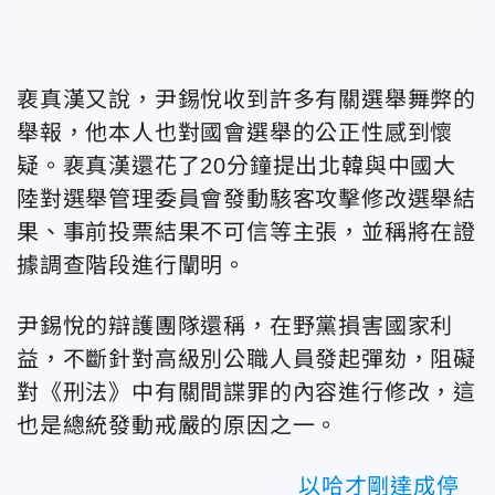
裵真漢又說，尹錫悅收到許多有關選舉舞弊的
舉報，他本人也對國會選舉的公正性感到懷
疑。裵真漢還花了20分鐘提出北韓與中國大
陸對選舉管理委員會發動駭客攻擊修改選舉結
果、事前投票結果不可信等主張，並稱將在證
據調查階段進行闡明。
尹錫悅的辯護團隊還稱，在野黨損害國家利
益，不斷針對高級別公職人員發起彈劾，阻礙
對《刑法》中有關間諜罪的內容進行修改，這
也是總統發動戒嚴的原因之一。
以哈才剛達成停