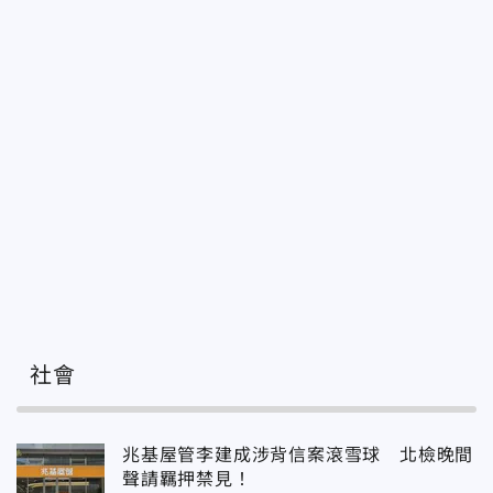
社會
兆基屋管李建成涉背信案滾雪球 北檢晚間
聲請羈押禁見！