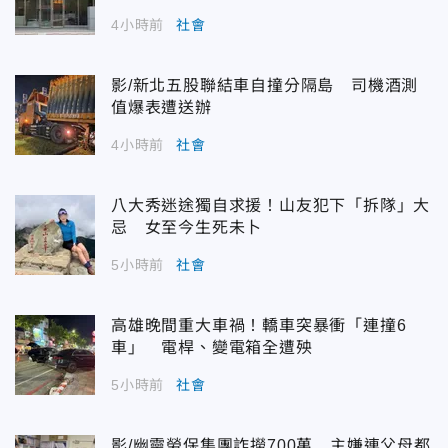
4小時前
社會
影/新北五股聯結車自撞分隔島 司機酒測
值爆表遭送辦
4小時前
社會
八大秀迷途獨自求援！山友犯下「拆隊」大
忌 女至今生死未卜
5小時前
社會
高雄晚間重大車禍！轎車突暴衝「連撞6
車」 電桿、變電箱全遭殃
5小時前
社會
影/幽靈勞保集團詐撈700萬 主嫌連父母都