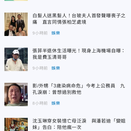
白髮人送黑髮人！台玻夫人首發聲曝喪子之
痛 直言同情張柏芝處境
9小時前
娛樂
張菲半退休生活曝光！現身上海機場自曝：
我是費玉清哥哥
9小時前
娛樂
影/外甥「3歲染病命危」今考上公務員 九
孔淚崩：曾想過別救他
8小時前
娛樂
沈玉琳穿女裝憶亡母泛淚 與潘若迪「變姐
妹」告白：陪他瘋一次