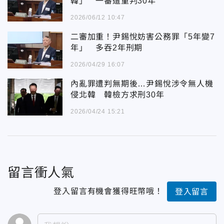
韓」 一審遭重判30年
2026/06/12 10:47
二審加重！尹錫悅妨害公務罪「5年變7
年」 多吞2年刑期
2026/04/29 16:07
內亂罪遭判無期後…尹錫悅涉令無人機
侵北韓 韓檢方求刑30年
2026/04/24 15:21
留言衝人氣
登入留言有機會獲得旺幣哦！
登入留言