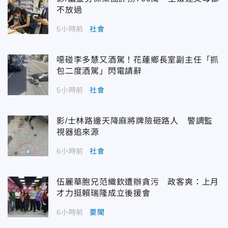
不放過
5小時前
社會
噁碰李多慧又酒駕！花蓮鄉長室副主任「抓
包二度酒駕」閃電請辭
5小時前
社會
影/士林路邊天降麻將牌險砸路人 警調監
視器追來源
6小時前
社會
伍麗華胞兄范織欽遭辦貪污 政客爽：上月
才力挺賴瑞隆成立後援會
6小時前
要聞