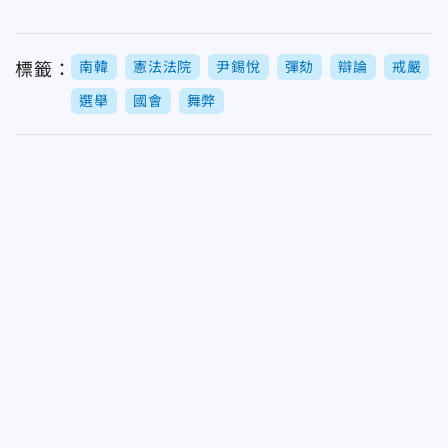
南韓
憲法法院
尹錫悅
彈劾
辯論
戒嚴
標籤：
選舉
國會
舞弊