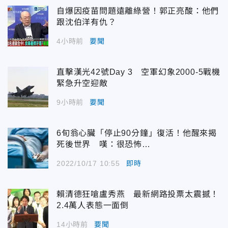
自爆因疫苗問題遠離綠營！郭正亮酸：他們
跟沈伯洋有仇？
4小時前
要聞
直擊漢光42號Day 3 空軍幻象2000-5戰機
緊急升空迎敵
9小時前
要聞
6旬翁心臟「停止90分鐘」復活！他醒來揭
死後世界 嘆：很恐怖…
2022/10/17 10:55
即時
賴清德狂嗆盧秀燕 最新網路投票太震撼！
2.4萬人表態一面倒
14小時前
要聞