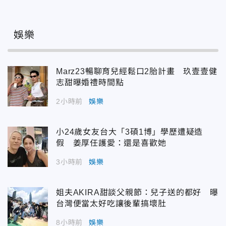
娛樂
Marz23暢聊育兒經鬆口2胎計畫 玖壹壹健
志甜曝婚禮時間點
2小時前
娛樂
小24歲女友台大「3碩1博」學歷遭疑造
假 姜厚任護愛：還是喜歡她
3小時前
娛樂
姐夫AKIRA甜談父親節：兒子送的都好 曝
台灣便當太好吃讓後輩搞壞肚
8小時前
娛樂