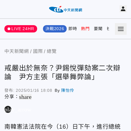
LIVE 24HR
決戰2026
即時
熱門
要聞
社會
娛樂
中天新聞網
國際
總覽
戒嚴出於無奈？尹錫悅彈劾案二次辯
論 尹方主張「選舉舞弊論」
發布:
2025/01/16 18:08
By
陳怡伶
share
分享：
play_arrow
南韓憲法法院在今（16）日下午，進行總統