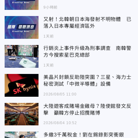
9小時前
又射！北韓朝日本海發射不明物體 已
落入日本專屬經濟區外
1天前
行銷炎上事件升級為刑事調查 南韓警
方今搜索星巴克總部
1天前
美晶片封鎖反助陸突圍？三星、海力士
秘密測試「中微半導體」設備
2026/08/05 11:00
大陸遊客成賭場金雞母？陸使館發文反
擊 籲韓方停止招攬賭博
2026/08/04 10:52
多繳3千萬稅金！劉在錫錄影突衝銀