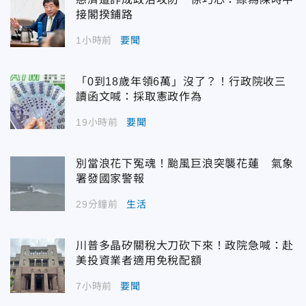
接閣揆鋪路
1小時前
要聞
「0到18歲年領6萬」沒了？！行政院收三
讀函文喊：採取憲政作為
19小時前
要聞
別當浪花下冤魂！颱風巨浪突襲花蓮 氣象
署發國家警報
29分鐘前
生活
川普多晶矽關稅大刀砍下來！政院急喊：赴
美投資業者適用免稅配額
7小時前
要聞