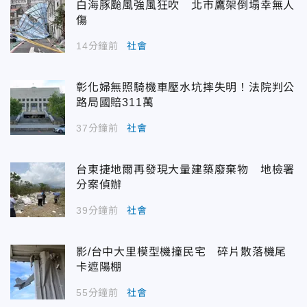
白海豚颱風強風狂吹 北市鷹架倒塌幸無人
傷
14分鐘前
社會
彰化婦無照騎機車壓水坑摔失明！法院判公
路局國賠311萬
37分鐘前
社會
台東捷地爾再發現大量建築廢棄物 地檢署
分案偵辦
39分鐘前
社會
影/台中大里模型機撞民宅 碎片散落機尾
卡遮陽棚
55分鐘前
社會