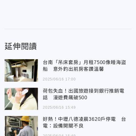
延伸閱讀
台南「吊床套房」月租7500像睡海盜
船 意外釣出前房客讚溫馨
2025/06/16 17:00
荷包失血！出國旅遊接到銀行推銷電
話 漫遊費飆破500
2025/06/16 15:49
好熱！中壢八德凌晨3620戶停電 台
電：設備開關不良