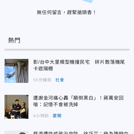
無任何留言，趕緊搶頭香！
熱門
影/台中大里模型機撞民宅 碎片散落機尾
卡遮陽棚
55分鐘前
社會
遭謝金河痛心轟「顛倒黑白」！蔣萬安回
嗆：記憶不會被洗掉
4小時前
要聞
慈濟遭詐成政治攻防 徐巧芯：綠為陳時中