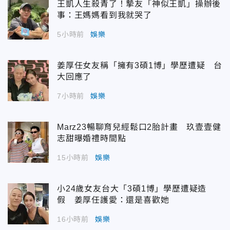
王凱人生殺青了！摯友「神似王凱」操辦後
事：王媽媽看到我就哭了
5小時前
娛樂
姜厚任女友稱「擁有3碩1博」學歷遭疑 台
大回應了
7小時前
娛樂
Marz23暢聊育兒經鬆口2胎計畫 玖壹壹健
志甜曝婚禮時間點
15小時前
娛樂
小24歲女友台大「3碩1博」學歷遭疑造
假 姜厚任護愛：還是喜歡她
16小時前
娛樂