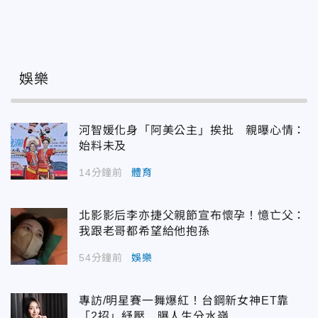
娛樂
河智媛化身「阿美公主」挨批 親曝心情：
始料未及
14分鐘前
體育
北影影后李亦捷父親節宣布懷孕！憶亡父：
我跟老哥都希望給他抱孫
54分鐘前
娛樂
專訪/明星賽一舞爆紅！台鋼新女神ET靠
「2招」紓壓 曝人生分水嶺