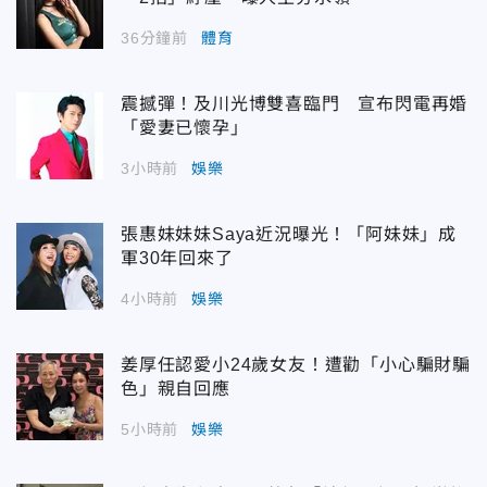
36分鐘前
體育
震撼彈！及川光博雙喜臨門 宣布閃電再婚
「愛妻已懷孕」
3小時前
娛樂
張惠妹妹妹Saya近況曝光！「阿妹妹」成
軍30年回來了
4小時前
娛樂
姜厚任認愛小24歲女友！遭勸「小心騙財騙
色」親自回應
5小時前
娛樂