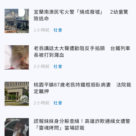
宜蘭南澳民宅火警「燒成廢墟」 2幼童驚
險逃命
1小時前
社會
老翁講話太大聲遭勸阻反手掐頸 台鐵列車
長被打到濺血
2小時前
社會
桃園平鎮87歲老翁持鐵棍殺臥病妻 法院裁
定羈押
2小時前
社會
謊報妹妹身分躲查緝！高雄詐欺通緝女遭警
「靈魂拷問」當場認栽