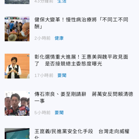
43分鐘前
生活
健保大變革！慢性病治療將「不同工不同
酬」
2小時前
健康
彰化選情重大進展！王惠美與魏平政見面
了 是否接競總主委態度曝光
17小時前
要聞
傳石崇良、姜至剛請辭 蔣萬安反問賴清德
一事
5小時前
要聞
王崑義/民進黨安全化手段 台灣走向威權
化