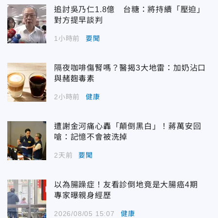
追討吳乃仁1.8億 台糖：將持續「壓迫」
對方提早談判
1小時前
要聞
隔夜咖啡傷腎嗎？醫揭3大地雷：加奶沾口
與赭麴毒素
2小時前
健康
遭謝金河痛心轟「顛倒黑白」！蔣萬安回
嗆：記憶不會被洗掉
2天前
要聞
以為腸躁症！友看診倒地竟是大腸癌4期
專家曝親身經歷
2026/08/05 15:07
健康