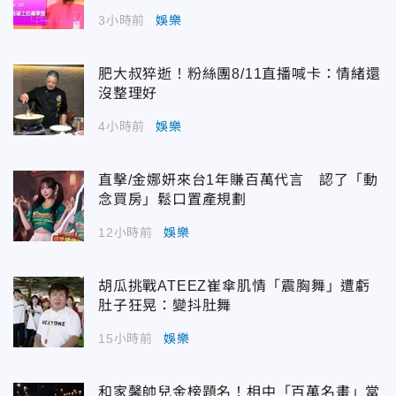
3小時前
娛樂
肥大叔猝逝！粉絲團8/11直播喊卡：情緒還
沒整理好
4小時前
娛樂
直擊/金娜妍來台1年賺百萬代言 認了「動
念買房」鬆口置產規劃
12小時前
娛樂
胡瓜挑戰ATEEZ崔傘肌情「震胸舞」遭虧
肚子狂晃：變抖肚舞
15小時前
娛樂
和家馨帥兒金榜題名！相中「百萬名畫」當