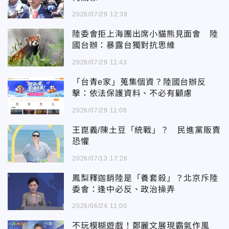
2026/07/29 12:39
陸委會拒上海團出席小貓熊見面會 陸
國台辦：暴露台獨對抗思維
2026/07/29 11:43
「台青e家」蒐集個資？陸國台辦反
擊：依法保護資料、不必有顧慮
2026/07/29 11:06
王崑義/陳土豆「統戰」？ 民進黨販賣
恐懼
2026/07/13 17:26
鳳梨釋迦銷陸是「養套殺」？北京斥陸
委會：逢中必反、政治操弄
2026/06/24 11:00
不玩模糊遊戲！鄭麗文展現霸氣作風