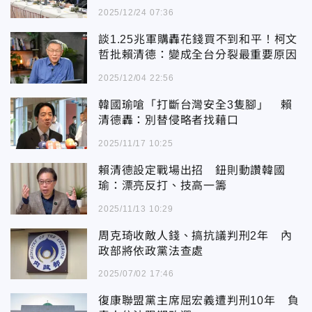
2025/12/24 07:36
談1.25兆軍購轟花錢買不到和平！柯文
哲批賴清德：變成全台分裂最重要原因
2025/12/04 22:56
韓國瑜嗆「打斷台灣安全3隻腳」 賴
清德轟：別替侵略者找藉口
2025/11/17 10:25
賴清德設定戰場出招 鈕則動讚韓國
瑜：漂亮反打、技高一籌
2025/11/13 10:29
周克琦收敵人錢、搞抗議判刑2年 內
政部將依政黨法查處
2025/07/02 17:46
復康聯盟黨主席屈宏義遭判刑10年 負