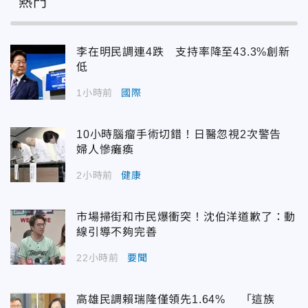
熱門
李在明民調連4跌 支持率降至43.3%創新
低
1小時前
國際
10小時腦瘤手術切錯！日醫忽視2次警告
婦人慘癱瘓
2小時前
健康
市場掃街和市民爆衝突！沈伯洋道歉了：動
線引導不夠完善
22小時前
要聞
高雄民調賴瑞隆僅領先1.64% 「這族