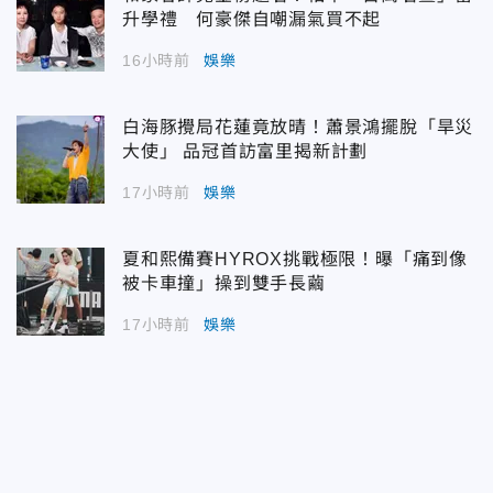
升學禮 何豪傑自嘲漏氣買不起
16小時前
娛樂
白海豚攪局花蓮竟放晴！蕭景鴻擺脫「旱災
大使」 品冠首訪富里揭新計劃
17小時前
娛樂
夏和熙備賽HYROX挑戰極限！曝「痛到像
被卡車撞」操到雙手長繭
17小時前
娛樂