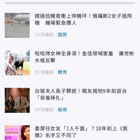
錯過班機竟衝上停機坪！俄羅斯2女子追飛
機 機場緊急攔人
22分鐘前
國際
啦啦隊女神全身濕！金佳垠喊害羞 廉世彬
水槍反擊
31分鐘前
體育
台玻夫人長子驟逝！親友揭他9年前返台
「背後掙扎」
35分鐘前
娛樂
姜厚任女友「1人千面」？18年前上《我
猜》名字又不同了