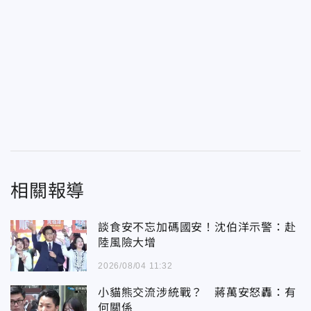
相關報導
談食安不忘加碼國安！沈伯洋示警：赴
陸風險大增
2026/08/04 11:32
小貓熊交流涉統戰？ 蔣萬安怒轟：有
何關係