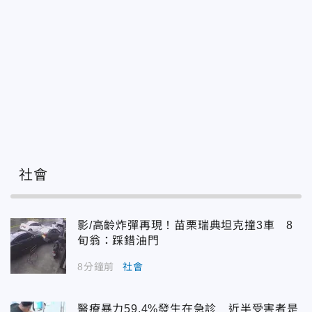
社會
影/高齡炸彈再現！苗栗瑞典坦克撞3車 8
旬翁：踩錯油門
8分鐘前
社會
醫療暴力59.4%發生在急診 近半受害者是