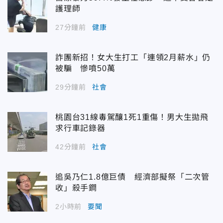
護理師
27分鐘前
健康
詐團新招！女大生打工「連領2月薪水」仍
被騙 慘噴50萬
29分鐘前
社會
桃園台31線毒駕釀1死1重傷！男大生拋飛
求行車記錄器
42分鐘前
社會
追吳乃仁1.8億巨債 經濟部擬祭「二次管
收」殺手鐧
2小時前
要聞