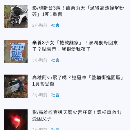
影/魂斷台3線！苗栗雨天「過彎高速撞擊粉
碎」1死1重傷
2小時前
社會
棄養8子女「捲款離家」！澎湖狠母回來
了？貼告示：我很愛我孩子
3小時前
社會
高雄阿sir累了嗎？巡邏車「整輛衝進園區」
1員警受傷
3小時前
社會
影/高雄梓官透天厝火舌狂竄！雲梯車救出
受困父子
2小時前
社會