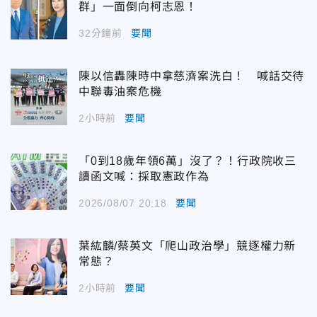
群」一面倒向柯志恩！
32分鐘前
要聞
陳以信轟陳時中拿慈濟案洗白！ 喊話交待
中聯毒油案危機
2小時前
要聞
「0到18歲年領6萬」沒了？！行政院收三
讀函文喊：採取憲政作為
2026/08/07 20:18
要聞
葉紘麟/蔡英文「爬山政治學」競逐權力新
常態？
2小時前
要聞