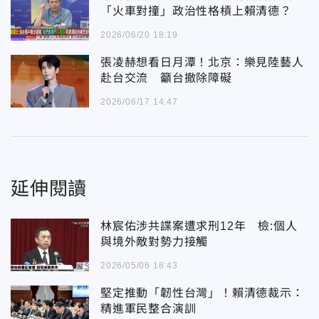
「火車對撞」政治性格槓上賴清德？
2026/06/20 18:19
張凌赫想看日月潭！北京：樂見陸藝人
赴台交流 籲台撤除障礙
2026/06/17 14:47
延伸閱讀
林宸佑涉共諜案遭求刑12年 檢:個人
與境外敵對勢力接觸
2026/05/06 18:43
堅定推動「韌性台灣」！賴清德裁示：
精進軍民整合演訓