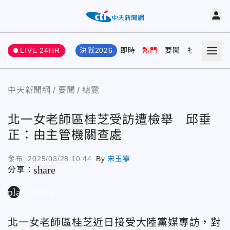
LIVE 24HR
決戰2026
即時
熱門
要聞
社會
娛樂
中天新聞網
要聞
總覽
北一女老師區桂芝受訪遭檢舉 邱垂
正：由主管機關查處
發布:
2025/03/28 10:44
By
宋玉寧
share
分享：
play_arrow
北一女老師區桂芝近日接受大陸黨媒專訪，對