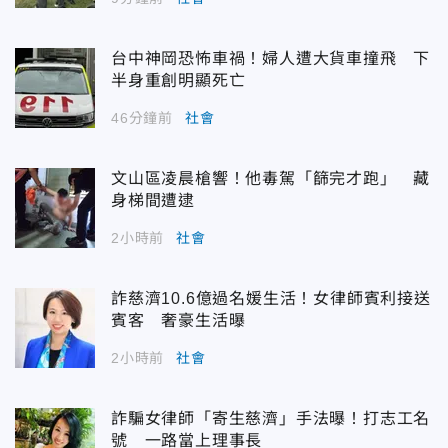
台中神岡恐怖車禍！婦人遭大貨車撞飛 下
半身重創明顯死亡
46分鐘前
社會
文山區凌晨槍響！他毒駕「篩完才跑」 藏
身梯間遭逮
2小時前
社會
詐慈濟10.6億過名媛生活！女律師賓利接送
賓客 奢豪生活曝
2小時前
社會
詐騙女律師「寄生慈濟」手法曝！打志工名
號 一路當上理事長