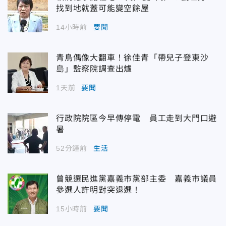
找到地就蓋可能變空餘屋
14小時前
要聞
青鳥偶像大翻車！徐佳青「帶兒子登東沙
島」監察院調查出爐
1天前
要聞
行政院院區今早傳停電 員工走到大門口避
暑
52分鐘前
生活
曾競選民進黨嘉義市黨部主委 嘉義市議員
參選人許明對突退選！
15小時前
要聞