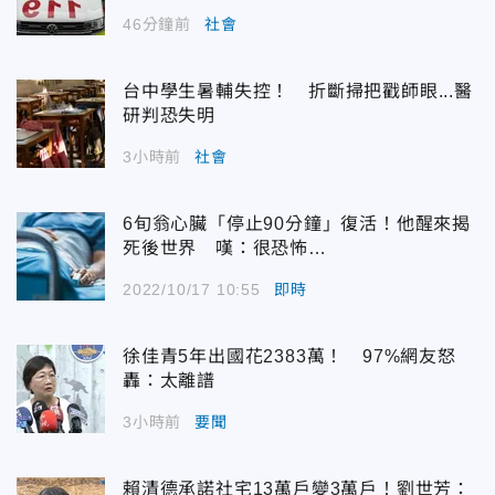
46分鐘前
社會
台中學生暑輔失控！ 折斷掃把戳師眼...醫
研判恐失明
3小時前
社會
6旬翁心臟「停止90分鐘」復活！他醒來揭
死後世界 嘆：很恐怖…
2022/10/17 10:55
即時
徐佳青5年出國花2383萬！ 97%網友怒
轟：太離譜
3小時前
要聞
賴清德承諾社宅13萬戶變3萬戶！劉世芳：