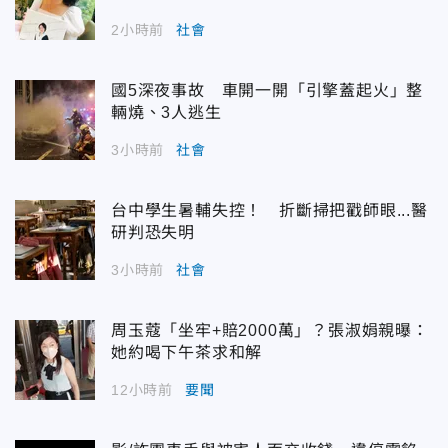
2小時前
社會
國5深夜事故 車開一開「引擎蓋起火」整
輛燒、3人逃生
3小時前
社會
台中學生暑輔失控！ 折斷掃把戳師眼...醫
研判恐失明
3小時前
社會
周玉蔻「坐牢+賠2000萬」？張淑娟親曝：
她約喝下午茶求和解
12小時前
要聞