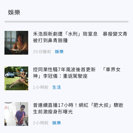
娛樂
禾浩辰新劇遭「水刑」險窒息 暴瘦變文青
被打到鼻青臉腫
25分鐘前
娛樂
控同業性騷7年風波後首更新 「車界女
神」李冠儀：重返駕駛座
1小時前
生活
曾連續直播17小時！網紅「肥大叔」驟逝
生前激瘦身形曝光
2小時前
娛樂