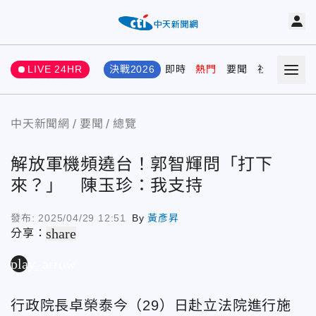
LIVE 24HR
決戰2026
即時
熱門
要聞
社會
娛樂
中天新聞網
要聞
總覽
解放軍機頻遶台！郭智輝問「打下
來？」 陳玉珍：我支持
發布:
2025/04/29 12:51
By
黃彥昇
share
分享：
play_arrow
行政院長卓榮泰今（29）日赴立法院進行施