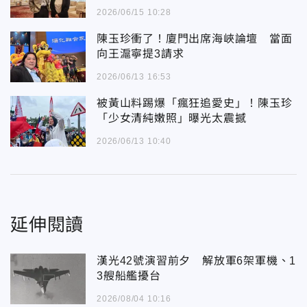
2026/06/15 10:28
陳玉珍衝了！廈門出席海峽論壇 當面
向王滬寧提3請求
2026/06/13 16:53
被黃山料踢爆「瘋狂追愛史」！陳玉珍
「少女清純嫩照」曝光太震撼
2026/06/13 10:40
延伸閱讀
漢光42號演習前夕 解放軍6架軍機、1
3艘船艦擾台
2026/08/04 10:16