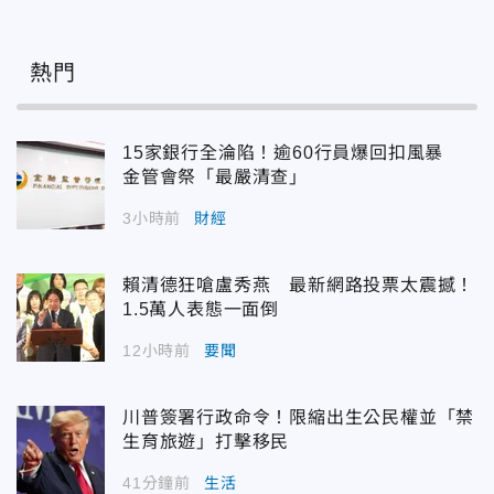
熱門
15家銀行全淪陷！逾60行員爆回扣風暴
金管會祭「最嚴清查」
3小時前
財經
賴清德狂嗆盧秀燕 最新網路投票太震撼！
1.5萬人表態一面倒
12小時前
要聞
川普簽署行政命令！限縮出生公民權並「禁
生育旅遊」打擊移民
41分鐘前
生活