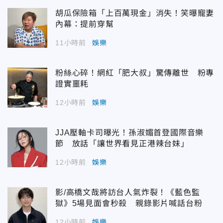
胡瓜保險箱「上百萬現金」消失！笑曝寵妻
內幕：提前穿幫
11小時前
娛樂
粉絲心碎！網紅「肥大叔」驚傳離世 粉專
證實噩耗
12小時前
娛樂
JJA壓軸卡司曝光！孫淑媚首登國際音樂
節 放話「讓世界看見正港辣台妹」
12小時前
娛樂
影/高橋文哉將訪台人氣炸裂！《藍色監
獄》5場見面會秒殺 親錄影片喊話台粉
12小時前
娛樂