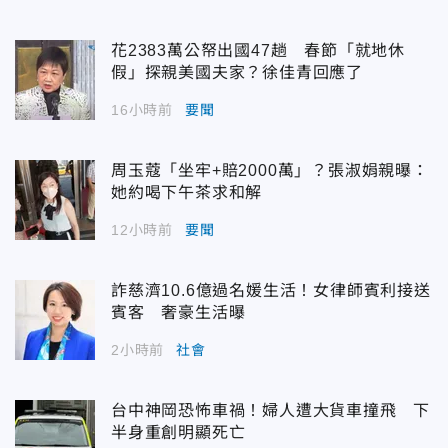
花2383萬公帑出國47趟 春節「就地休
假」探親美國夫家？徐佳青回應了
16小時前
要聞
周玉蔻「坐牢+賠2000萬」？張淑娟親曝：
她約喝下午茶求和解
12小時前
要聞
詐慈濟10.6億過名媛生活！女律師賓利接送
賓客 奢豪生活曝
2小時前
社會
台中神岡恐怖車禍！婦人遭大貨車撞飛 下
半身重創明顯死亡