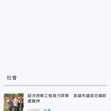
社會
疑涉原鄉工程貪污弊案 高雄市議員范織欽
遭聲押
9分鐘前
社會