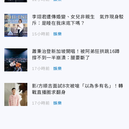
李翊君遭傳婚變、女兒非親生 氣炸現身駁
斥：是睡在我床底下嗎？
15小時前
娛樂
蕭秉治登新加坡開唱！被阿弟狂拱跳16蹲
撐不到一半崩潰：腿要斷了
17小時前
娛樂
影/方順吉面試8次被嗆「以為多有名」！轉
戰直播圈求翻身
17小時前
娛樂