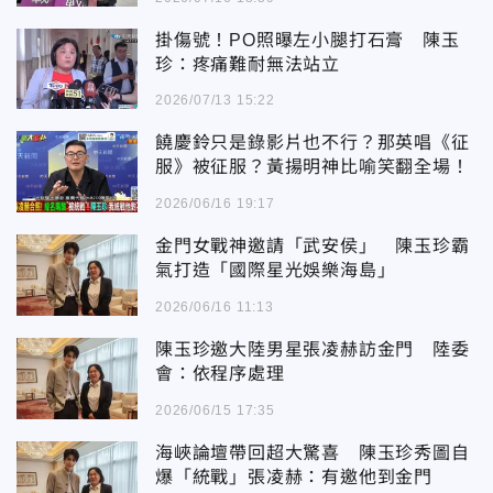
掛傷號！PO照曝左小腿打石膏 陳玉
珍：疼痛難耐無法站立
2026/07/13 15:22
饒慶鈴只是錄影片也不行？那英唱《征
服》被征服？黃揚明神比喻笑翻全場！
2026/06/16 19:17
金門女戰神邀請「武安侯」 陳玉珍霸
氣打造「國際星光娛樂海島」
2026/06/16 11:13
陳玉珍邀大陸男星張凌赫訪金門 陸委
會：依程序處理
2026/06/15 17:35
海峽論壇帶回超大驚喜 陳玉珍秀圖自
爆「統戰」張凌赫：有邀他到金門