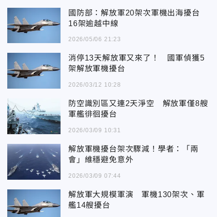
國防部：解放軍20架次軍機出海擾台
16架逾越中線
2026/05/06 21:23
消停13天解放軍又來了！ 國軍偵獲5
架解放軍機擾台
2026/03/12 10:28
防空識別區又連2天淨空 解放軍僅8艘
軍艦徘徊擾台
2026/03/09 10:31
解放軍機擾台架次驟減！學者：「兩
會」維穩避免意外
2026/03/09 07:44
解放軍大規模軍演 軍機130架次、軍
艦14艘擾台