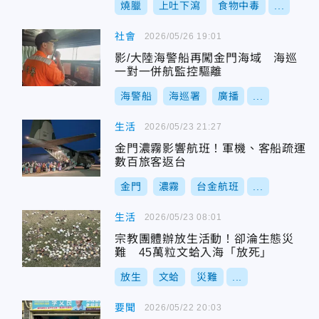
燒臘
上吐下瀉
食物中毒
...
社會
2026/05/26 19:01
影/大陸海警船再闖金門海域 海巡
一對一併航監控驅離
海警船
海巡署
廣播
...
生活
2026/05/23 21:27
金門濃霧影響航班！軍機、客船疏運
數百旅客返台
金門
濃霧
台金航班
...
生活
2026/05/23 08:01
宗教團體辦放生活動！卻淪生態災
難 45萬粒文蛤入海「放死」
放生
文蛤
災難
...
要聞
2026/05/22 20:03