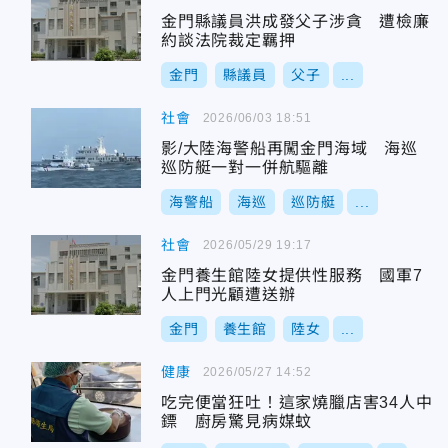
金門縣議員洪成發父子涉貪 遭檢廉
約談法院裁定羈押
金門
縣議員
父子
...
社會
2026/06/03 18:51
影/大陸海警船再闖金門海域 海巡
巡防艇一對一併航驅離
海警船
海巡
巡防艇
...
社會
2026/05/29 19:17
金門養生館陸女提供性服務 國軍7
人上門光顧遭送辦
金門
養生館
陸女
...
健康
2026/05/27 14:52
吃完便當狂吐！這家燒臘店害34人中
鏢 廚房驚見病媒蚊