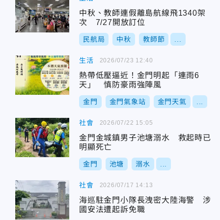
中秋、教師連假離島航線飛1340架
次 7/27開放訂位
民航局
中秋
教師節
...
生活
2026/07/23 12:40
熱帶低壓逼近！金門明起「連雨6
天」 慎防豪雨強陣風
金門
金門氣象站
金門天氣
...
社會
2026/07/22 15:05
金門金城鎮男子池塘溺水 救起時已
明顯死亡
金門
池塘
溺水
...
社會
2026/07/17 14:13
海巡駐金門小隊長洩密大陸海警 涉
國安法遭起訴免職