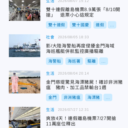
生活
2026/08/07 15:12
雙十連假離島機票8.9萬張「8/10開
搶」 退票小心這規定
雙十連假
雙十國慶
連假
...
社會
2026/08/05 18:33
影/大陸海警船再度侵擾金門海域
海巡艦艇併航監控廣播驅離
海警船
海巡署
驅離
...
生活
2026/08/04 20:14
金門慈堤驚見海漂豬屍！確診非洲豬
瘟 豬肉、加工品禁輸台1週
金門
非洲豬瘟
海漂豬
...
生活
2026/07/27 12:31
爽放4天！連假離島機票7/27開搶
11萬座位釋出