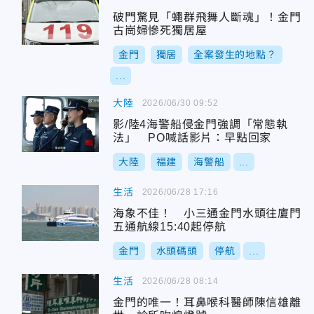
破門驚見「蠅群飛舞人斷魂」！金門
古崗婦慘死獨居屋
金門
獨居
全案發生的地點？
...
大陸
2026/06/30 09:52
影/陸4海警船侵金門強調「常態執
法」 PO喊話影片：早點回家
大陸
福建
海警船
...
生活
2026/06/28 17:16
海象不佳！ 小三通金門水頭往廈門
五通航線15:40起停航
金門
水頭碼頭
停航
...
生活
2026/06/28 08:14
金門的唯一！耳鼻喉科醫師陳信雄離