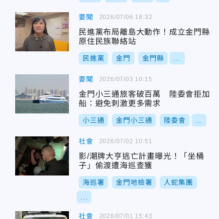
要聞
2026/07/06 18:32
民進黨布局離島大動作！成立金門縣
原住民族聯絡站
民進黨
金門
金門縣
...
要聞
2026/07/03 10:15
金門小三通旅客破百萬 陸委會拒加
船：避免刺激更多需求
小三通
金門小三通
陸委會
...
社會
2026/07/02 10:51
影/潮牌大亨逃亡計畫曝光！「坐桶
子」偷渡遭海巡查獲
海巡署
金門地檢署
人蛇集團
...
社會
2026/07/01 15:43