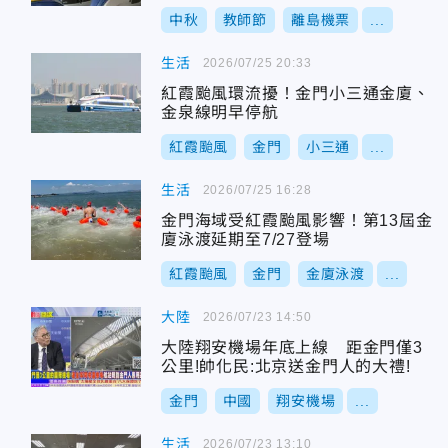
中秋
教師節
離島機票
...
生活
2026/07/25 20:33
紅霞颱風環流擾！金門小三通金廈、
金泉線明早停航
紅霞颱風
金門
小三通
...
生活
2026/07/25 16:28
金門海域受紅霞颱風影響！第13屆金
廈泳渡延期至7/27登場
紅霞颱風
金門
金廈泳渡
...
大陸
2026/07/23 14:50
大陸翔安機場年底上線 距金門僅3
公里!帥化民:北京送金門人的大禮!
金門
中國
翔安機場
...
生活
2026/07/23 13:10