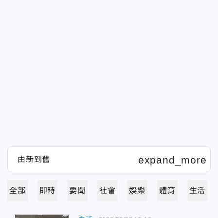
全部
即時
要聞
社會
娛樂
體育
生活