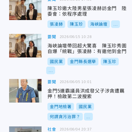
陳玉珍邀大陸男星張凌赫訪金門 陸
委會：依程序處理
張凌赫
陳玉珍
海峽論壇
...
要聞
2026/06/15 10:28
海峽論壇帶回超大驚喜 陳玉珍秀圖
自爆「統戰」張凌赫：有邀他到金門
國民黨
金門縣長選舉
陳玉珍
...
要聞
2026/06/05 10:01
金門5連霸議員洪成發父子涉貪遭羈
押！檢啟第二波搜索
金門地檢署
國民黨
何謂貪污治罪？
...
社會
2026/06/04 20:37