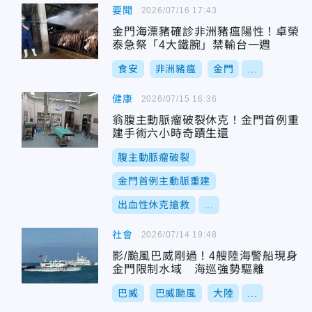
要聞
2026/07/16 17:43
金門海漂豬確診非洲豬瘟陽性！卓榮
泰急祭「4大鐵腕」禁輸台一週
食安
非洲豬瘟
金門
...
健康
2026/07/15 16:36
翁腹主動脈瘤破裂休克！金門首例重
建手術六小時奇蹟生還
腹主動脈瘤破裂
金門首例主動脈重建
出血性休克搶救
...
社會
2026/07/14 19:48
影/颱風巴威剛過！4艘陸海警船現身
金門限制水域 海巡強勢驅離
巴威
巴威颱風
大陸
...