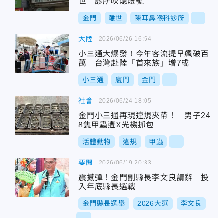
世 診所吹熄燈號
金門
離世
陳耳鼻喉科診所
...
大陸
2026/06/26 16:54
小三通大爆發！今年客流提早飆破百
萬 台灣赴陸「首來族」增7成
小三通
廈門
金門
...
社會
2026/06/24 18:05
金門小三通再現違規夾帶！ 男子24
8隻甲蟲遭X光機抓包
活體動物
違規
甲蟲
...
要聞
2026/06/19 20:33
震撼彈！金門副縣長李文良請辭 投
入年底縣長選戰
金門縣長選舉
2026大選
李文良