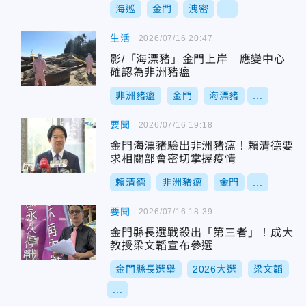
海巡
金門
洩密
...
生活
2026/07/16 20:47
影/「海漂豬」金門上岸 應變中心
確認為非洲豬瘟
非洲豬瘟
金門
海漂豬
...
要聞
2026/07/16 19:18
金門海漂豬驗出非洲豬瘟！賴清德要
求相關部會密切掌握疫情
賴清德
非洲豬瘟
金門
...
要聞
2026/07/16 18:39
金門縣長選戰殺出「第三者」！成大
教授梁文韜宣布參選
金門縣長選舉
2026大選
梁文韜
...