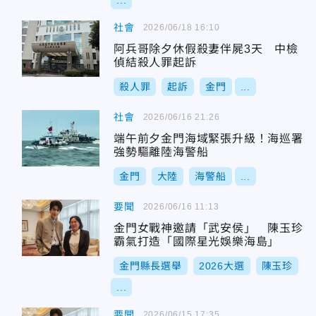
...
社會
2026/06/18 16:10
阿兵哥除夕休假殺妻伴屍3天 中檢
偵結殺人罪起訴
殺人罪
起訴
金門
...
社會
2026/06/16 21:26
端午前夕金門海域緊張升級！海巡署
強勢驅離陸海警船
金門
大陸
海警船
...
要聞
2026/06/16 11:13
金門女戰神邀請「武安侯」 陳玉珍
霸氣打造「國際星光娛樂海島」
金門縣長選舉
2026大選
陳玉珍
...
要聞
2026/06/15 17:35