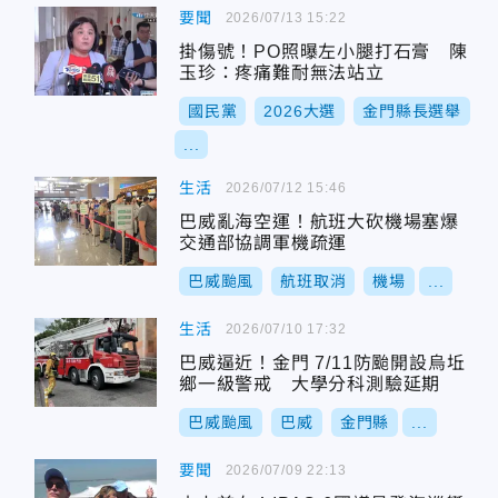
要聞
2026/07/13 15:22
掛傷號！PO照曝左小腿打石膏 陳
玉珍：疼痛難耐無法站立
國民黨
2026大選
金門縣長選舉
...
生活
2026/07/12 15:46
巴威亂海空運！航班大砍機場塞爆
交通部協調軍機疏運
巴威颱風
航班取消
機場
...
生活
2026/07/10 17:32
巴威逼近！金門 7/11防颱開設烏坵
鄉一級警戒 大學分科測驗延期
巴威颱風
巴威
金門縣
...
要聞
2026/07/09 22:13