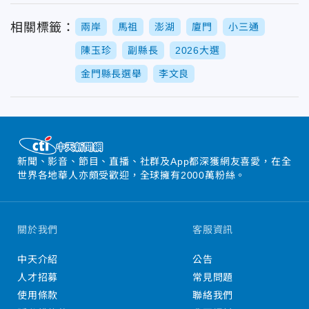
相關標籤：
兩岸
馬祖
澎湖
廈門
小三通
陳玉珍
副縣長
2026大選
金門縣長選舉
李文良
新聞、影音、節目、直播、社群及App都深獲網友喜愛，在全
世界各地華人亦頗受歡迎，全球擁有2000萬粉絲。
關於我們
客服資訊
中天介紹
公告
人才招募
常見問題
使用條款
聯絡我們