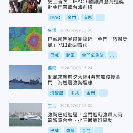
史上首次！IPAC 6國議員登海巡艇
赴金門直擊台海前線
IPAC
金門
海巡
...
生活
2026/07/09 13:50
巴威超巨暴風圈逼近！金門「恐飆焚
風」7/11起迎雷雨
巴威
颱風
金門氣象站
...
要聞
2026/07/08 15:24
颱風來襲前夕大陸4海警船侵擾金
門 海巡署強勢驅離
海警船
中共
金門
...
生活
2026/07/07 16:30
強颱巴威進逼！金門迎戰強風大雨
籲留意台金、小三通船班異動
巴威
強颱
金門
...