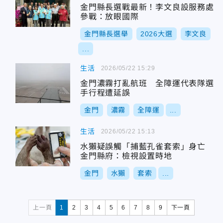
金門縣長選戰最新！李文良設服務處
參戰：放眼國際
金門縣長選舉
2026大選
李文良
...
生活
2026/05/22 15:29
金門濃霧打亂航班 全障運代表隊選
手行程遭延誤
金門
濃霧
全障運
...
生活
2026/05/22 15:13
水獺疑誤觸「捕藍孔雀套索」身亡
金門縣府：檢視設置時地
金門
水獺
套索
...
上一頁
1
2
3
4
5
6
7
8
9
下一頁