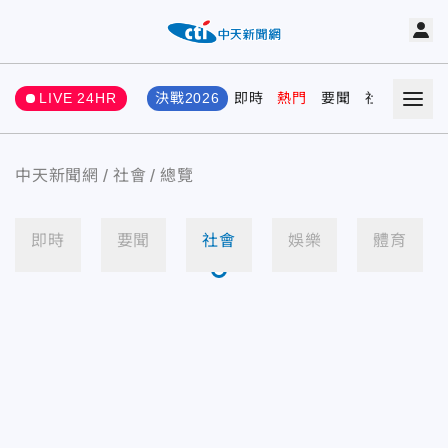
LIVE 24HR
決戰2026
即時
熱門
要聞
社會
娛樂
中天新聞網
社會
總覽
即時
要聞
社會
娛樂
體育