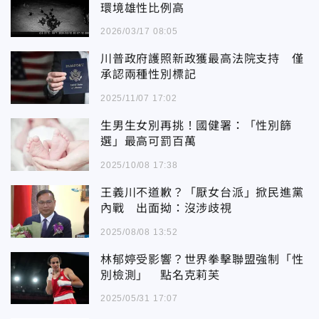
環境雄性比例高
2026/03/17 08:05
川普政府護照新政獲最高法院支持 僅
承認兩種性別標記
2025/11/07 17:02
生男生女別再挑！國健署：「性別篩
選」最高可罰百萬
2025/10/08 17:38
王義川不道歉？「厭女台派」掀民進黨
內戰 出面拗：沒涉歧視
2025/08/08 13:52
林郁婷受影響？世界拳擊聯盟強制「性
別檢測」 點名克莉芙
2025/05/31 17:07