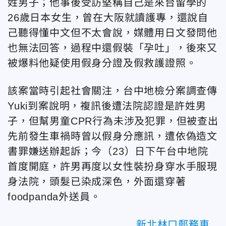
姓男子；他事後受訪堅稱自己是來台留學的
26歲日本女生，曾在大阪就讀護專，還說自
己聽得懂中文但不太會說，媒體用日文發問他
也無法回答，過程中還假裝「孕吐」，後來又
被爆料他疑使用假身分證及假救護證照。
該案當時引起社會關注，台中地檢分案調查傳
Yuki到案說明，複訊後遭法院認證是許姓男
子，但幫男童CPR行為未涉及犯罪，但被查出
先前發生車禍時曾以假身分應訊，遭依偽造文
書罪嫌送辦起訴；今（23）日下午台中地院
首度開庭，許男再度以女性裝扮身穿水手服現
身法院，頭髮已染成深色，外面還穿著
foodpanda外送員。
新北林口郵務車