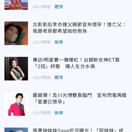
16小時前
體育
北影影后李亦捷父親節宣布懷孕！憶亡父：
我跟老哥都希望給他抱孫
16小時前
娛樂
專訪/明星賽一舞爆紅！台鋼新女神ET靠
「2招」紓壓 曝人生分水嶺
16小時前
體育
震撼彈！及川光博雙喜臨門 宣布閃電再婚
「愛妻已懷孕」
19小時前
娛樂
張惠妹妹妹Saya近況曝光！「阿妹妹」成