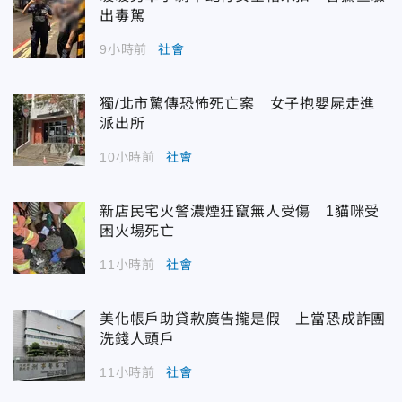
出毒駕
9小時前
社會
獨/北市驚傳恐怖死亡案 女子抱嬰屍走進
派出所
10小時前
社會
新店民宅火警濃煙狂竄無人受傷 1貓咪受
困火場死亡
11小時前
社會
美化帳戶助貸款廣告攏是假 上當恐成詐團
洗錢人頭戶
11小時前
社會