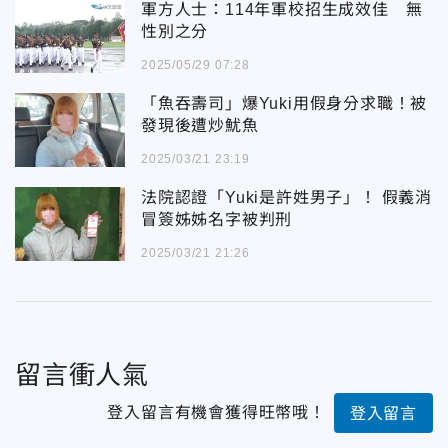
軍方人士：114年軍校招生成效佳 無
性別之分
2025/05/29 07:28
「魚吞壽司」爆Yuki用假身分求職！被
發現後遭炒魷魚
2025/03/21 23:19
法院認證「Yuki是許姓男子」！ 假義消
冒簽姊姊名字被判刑
2025/03/21 21:26
留言衝人氣
登入留言有機會獲得旺幣哦！
登入留言