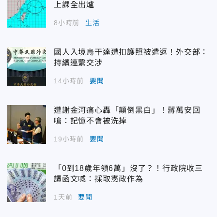
上課全出爐
8小時前
生活
國人入境烏干達遭扣護照被遣返！外交部：
持續連繫交涉
14小時前
要聞
遭謝金河痛心轟「顛倒黑白」！蔣萬安回
嗆：記憶不會被洗掉
19小時前
要聞
「0到18歲年領6萬」沒了？！行政院收三
讀函文喊：採取憲政作為
1天前
要聞