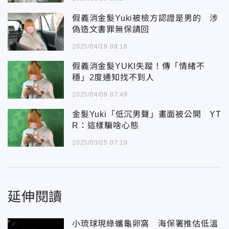
假義消金髮Yuki被檢方認證是男的 涉
偽造文書罪無保請回
2025/04/19 08:18
假義消金髮YUKI失蹤！傳「情緒不
穩」2度通知找不到人
2025/04/09 07:49
金髮Yuki「低沉男聲」畫面被公開 YT
R：這樣騙啥心態
2025/03/25 07:19
延伸閱讀
小琉球現綠蠵龜卵窩 海保署推估低溫