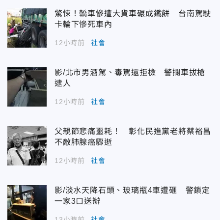
驚悚！轎車慘遭大貨車碾成鐵餅 台南駕駛
卡輪下慘死車內
12小時前
社會
影/北市男酒駕、毒駕還拒檢 警攔車拔槍
逮人
12小時前
社會
父親節悲痛噩耗！ 彰化民進黨老將蔡裕昌
不敵肺腺癌驟逝
12小時前
社會
影/淡水天降石頭、玻璃瓶4車遭砸 警鎖定
一家3口送辦
13小時前
社會