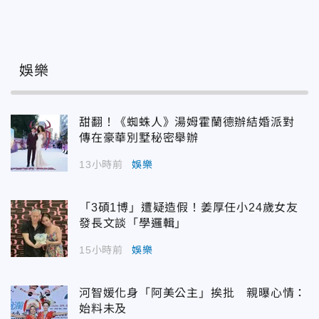
娛樂
甜翻！《蜘蛛人》湯姆霍蘭德辦結婚派對
傳在豪華別墅秘密舉辦
13小時前
娛樂
「3碩1博」遭疑造假！姜厚任小24歲女友
發長文談「學邏輯」
15小時前
娛樂
河智媛化身「阿美公主」挨批 親曝心情：
始料未及