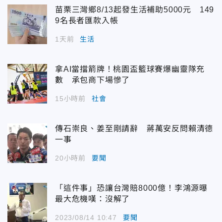
苗栗三灣鄉8/13起發生活補助5000元 149
9名長者匯款入帳
1天前
生活
拿AI當擋箭牌！桃園盃籃球賽爆幽靈隊充
數 承包商下場慘了
15小時前
社會
傳石崇良、姜至剛請辭 蔣萬安反問賴清德
一事
20小時前
要聞
「這件事」恐讓台灣賠8000億！李鴻源曝
最大危機嘆：沒解了
2023/08/14 10:47
要聞