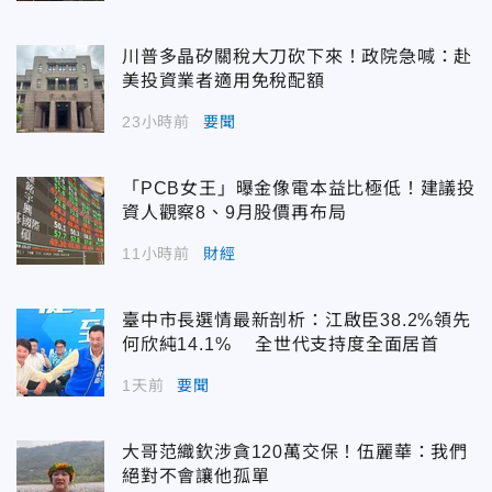
川普多晶矽關稅大刀砍下來！政院急喊：赴
美投資業者適用免稅配額
23小時前
要聞
「PCB女王」曝金像電本益比極低！建議投
資人觀察8、9月股價再布局
11小時前
財經
臺中市長選情最新剖析：江啟臣38.2%領先
何欣純14.1% 全世代支持度全面居首
1天前
要聞
大哥范織欽涉貪120萬交保！伍麗華：我們
絕對不會讓他孤單