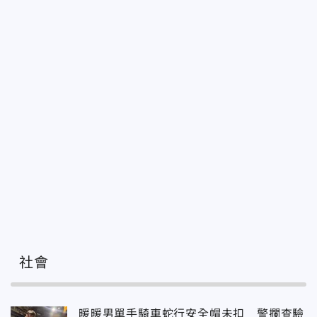
社會
暖暖男單手騎車蛇行安全帽未扣 警攔查驗