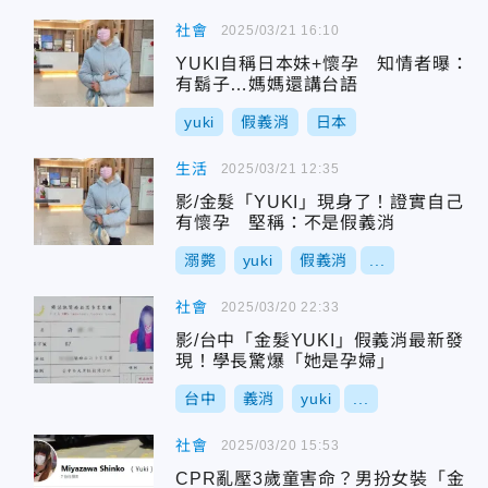
社會
2025/03/21 16:10
YUKI自稱日本妹+懷孕 知情者曝：
有鬍子…媽媽還講台語
yuki
假義消
日本
生活
2025/03/21 12:35
影/金髮「YUKI」現身了！證實自己
有懷孕 堅稱：不是假義消
溺斃
yuki
假義消
...
社會
2025/03/20 22:33
影/台中「金髮YUKI」假義消最新發
現！學長驚爆「她是孕婦」
台中
義消
yuki
...
社會
2025/03/20 15:53
CPR亂壓3歲童害命？男扮女裝「金