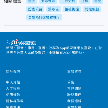
相關標籤：
毒品
安非他命
三峽分局
拒檢
毒犯
妨害公務
鶯歌區
拒檢衝撞
開槍破胎
毒嫌為何遭警逮捕？
新聞、影音、節目、直播、社群及App都深獲網友喜愛，在全
世界各地華人亦頗受歡迎，全球擁有2000萬粉絲。
關於我們
客服資訊
中天介紹
公告
人才招募
常見問題
使用條款
聯絡我們
隱私權條款
我要爆料
免責聲明
我要投稿