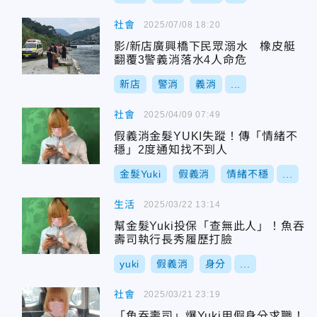
社會
2025/07/08 18:20
影/新店廣興橋下民眾溺水 橡皮艇
翻覆3警義消落水4人命危
新店
警消
義消
...
社會
2025/04/09 07:49
假義消金髮YUKI失蹤！傳「情緒不
穩」2度通知找不到人
金髮Yuki
假義消
情緒不穩
...
生活
2025/03/22 13:14
幫金髮Yuki投保「查無此人」！魚吞
壽司執行長秀履歷打臉
yuki
假義消
身分
...
社會
2025/03/21 23:19
「魚吞壽司」爆Yuki用假身分求職！