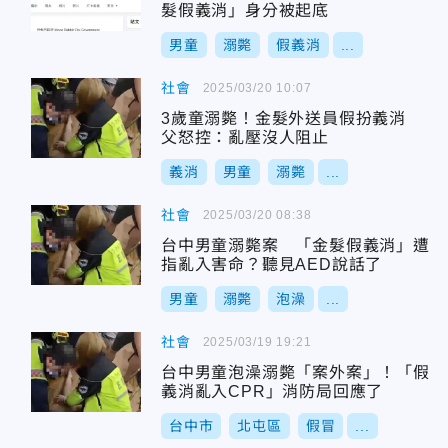
髮假義消」身分被起底
男童
溺斃
假義消
...
社會
2025/03/20 10:07
3歲童溺斃！金髮外送員假扮義消
父怒控：亂壓沒人阻止
義消
男童
溺斃
...
社會
2025/03/20 08:38
台中男童溺斃案 「金髮假義消」遭
指亂入害命？聽見AED說話了
男童
溺斃
泡澡
...
社會
2025/03/19 19:21
台中男童泡澡溺斃「案外案」！「假
義消亂入CPR」消防局回應了
台中市
北屯區
假冒
...