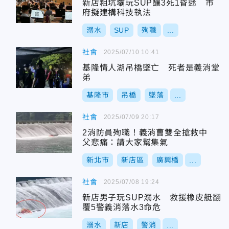
新店粗坑壩玩SUP釀3死1昏迷 市
府擬建構科技執法
溺水
SUP
殉職
...
社會
2025/07/10 10:41
基隆情人湖吊橋墜亡 死者是義消堂
弟
基隆市
吊橋
墜落
...
社會
2025/07/09 20:17
2消防員殉職！義消曹雙全搶救中
父悲痛：請大家幫集氣
新北市
新店區
廣興橋
...
社會
2025/07/08 19:24
新店男子玩SUP溺水 救援橡皮艇翻
覆5警義消落水3命危
溺水
新店
警消
...