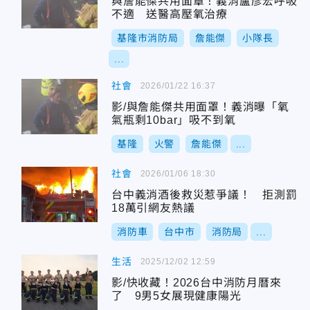
與詹能傑共用面罩！義消盧彥宏呼吸
不適 送醫高壓氧治療
基隆市消防局
詹能傑
小隊長
...
社會
2026/01/22 16:37
影/與詹能傑共用面罩！義消曝「氧
氣瓶剩10bar」吸不到氧
基隆
火警
詹能傑
...
社會
2026/01/06 18:30
台中義消酒後救災惹爭議！ 拒測罰
18萬引網友熱議
消防車
台中市
消防局
...
生活
2025/12/02 12:59
影/快收藏！2026台中消防月曆來
了 9男5女展現健康陽光