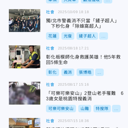
社會
2025/10/09 18:18
獨/北市警義消不只當「鏟子超人」
下秒化身「除蜂窩超人」
花蓮
光復
鏟子超人
...
社會
2025/08/18 17:21
彰化板模師化身救護英雄！他5年救
回5條生命
彰化
義消
張博皓
...
社會
2025/08/17 15:16
「可樂可樂安山」2登山老手罹難 6
3歲女是桃園特搜義消
可樂可樂安山
山難
特搜隊
...
社會
2025/07/15 18:36