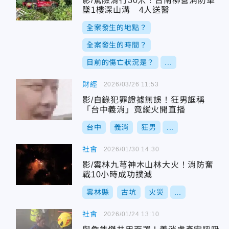
影/驚險滑行30米！台南柳營消防車
墜1樓深山溝 4人送醫
全案發生的地點？
全案發生的時間？
目前的傷亡狀況是？
...
財經
2026/03/26 11:53
影/自錄犯罪證據無誤！狂男誆稱
「台中義消」竟縱火開直播
台中
義消
狂男
...
社會
2026/01/30 14:30
影/雲林九芎神木山林大火！消防奮
戰10小時成功撲滅
雲林縣
古坑
火災
...
社會
2026/01/24 13:10