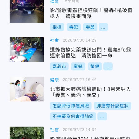
社會
15小時前
影/鶯歌毒蟲拒檢狂飆！警轟4槍破窗
逮人 驚險畫面曝
拒檢
毒犯
毒品
...
社會
2026/07/30 14:29
遭蜂螫擦完藥載孫出門！嘉義8旬翁
返家陷昏迷 消防搶回一命
嘉義市
蜜蜂
螫傷
...
健康
2026/07/27 16:46
北市擴大肺癌篩檢補助！8月起納入
「義警、義消、義交」
怎麼降低肺癌風險
肺癌有什麼症狀
不抽菸為何會得肺癌
...
社會
2026/07/23 14:34