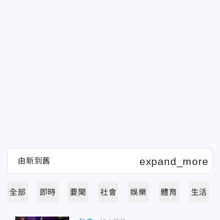
全部
即時
要聞
社會
娛樂
體育
生活