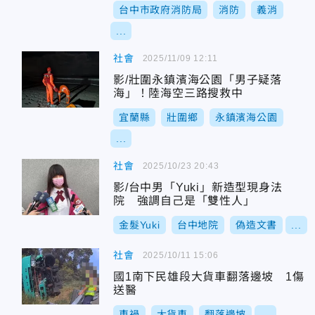
台中市政府消防局
消防
義消
...
社會
2025/11/09 12:11
影/壯圍永鎮濱海公園「男子疑落
海」！陸海空三路搜救中
宜蘭縣
壯圍鄉
永鎮濱海公園
...
社會
2025/10/23 20:43
影/台中男「Yuki」新造型現身法
院 強調自己是「雙性人」
金髮Yuki
台中地院
偽造文書
...
社會
2025/10/11 15:06
國1南下民雄段大貨車翻落邊坡 1傷
送醫
車禍
大貨車
翻落邊坡
...