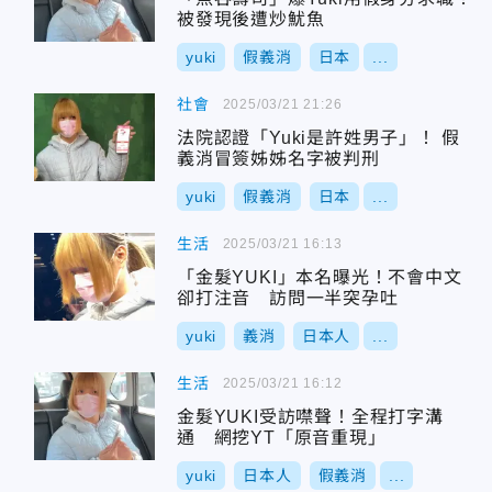
被發現後遭炒魷魚
yuki
假義消
日本
...
社會
2025/03/21 21:26
法院認證「Yuki是許姓男子」！ 假
義消冒簽姊姊名字被判刑
yuki
假義消
日本
...
生活
2025/03/21 16:13
「金髮YUKI」本名曝光！不會中文
卻打注音 訪問一半突孕吐
yuki
義消
日本人
...
生活
2025/03/21 16:12
金髮YUKI受訪噤聲！全程打字溝
通 網挖YT「原音重現」
yuki
日本人
假義消
...