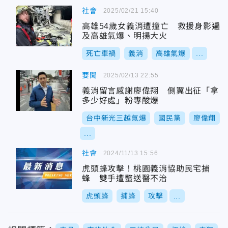
社會
2025/02/21 15:40
高雄54歲女義消遭撞亡 救援身影遍
及高雄氣爆、明揚大火
死亡車禍
義消
高雄氣爆
...
要聞
2025/02/13 22:55
義消留言感謝廖偉翔 側翼出征「拿
多少好處」粉專酸爆
台中新光三越氣爆
國民黨
廖偉翔
...
社會
2024/11/13 15:56
虎頭蜂攻擊！桃園義消協助民宅捕
蜂 雙手遭螫送醫不治
虎頭蜂
捕蜂
攻擊
...