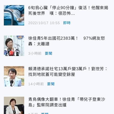
6旬翁心臟「停止90分鐘」復活！他醒來揭
死後世界 嘆：很恐怖…
2022/10/17 10:55
即時
徐佳青5年出國花2383萬！ 97%網友怒
轟：太離譜
3小時前
要聞
賴清德承諾社宅13萬戶變3萬戶！劉世芳：
找到地就蓋可能變空餘屋
14小時前
要聞
青鳥偶像大翻車！徐佳青「帶兒子登東沙
島」監察院調查出爐