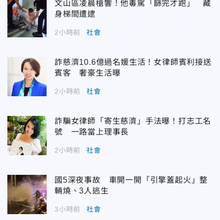
文山區凌晨槍響！他毒駕「篩完才跑」 藏
身梯間遭逮
2小時前
社會
詐慈濟10.6億過名媛生活！女律師賓利接送
賓客 奢豪生活曝
2小時前
社會
詐騙女律師「寄生慈濟」手法曝！打志工名
號 一路當上理事長
2小時前
社會
國5深夜事故 車開一開「引擎蓋起火」整
輛燒、3人逃生
3小時前
社會