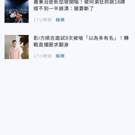
蕭秉治登新加坡開唱！被阿弟狂拱跳16蹲
撐不到一半崩潰：腿要斷了
17小時前
娛樂
影/方順吉面試8次被嗆「以為多有名」！轉
戰直播圈求翻身
17小時前
娛樂