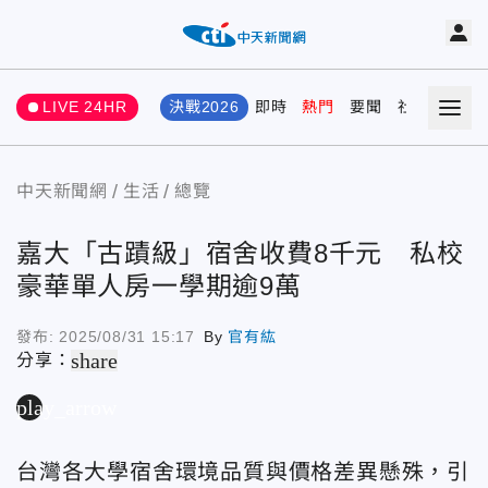
LIVE 24HR
決戰2026
即時
熱門
要聞
社會
娛樂
中天新聞網
生活
總覽
嘉大「古蹟級」宿舍收費8千元 私校
豪華單人房一學期逾9萬
發布:
2025/08/31 15:17
By
官有紘
share
分享：
play_arrow
台灣各大學宿舍環境品質與價格差異懸殊，引