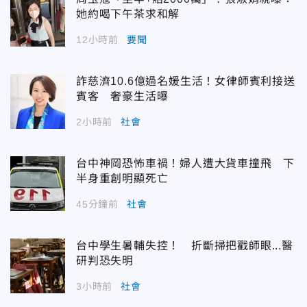
她約喝下午茶求和解
12小時前
要聞
詐慈濟10.6億過名媛生活！女律師賓利接送
賓客 奢豪生活曝
2小時前
社會
台中神岡恐怖車禍！婦人遭大貨車撞飛 下
半身重創明顯死亡
45分鐘前
社會
台中學生暑輔失控！ 折斷掃把戳師眼...醫
研判恐失明
3小時前
社會