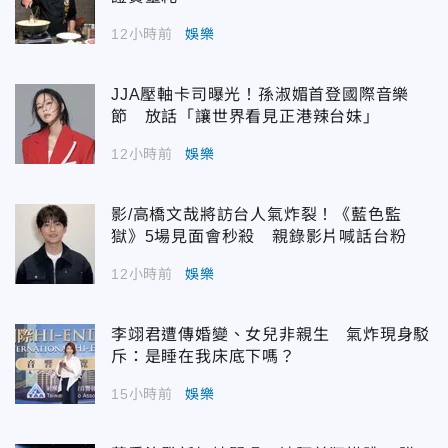
12小時前
娛樂
JJA壓軸卡司曝光！孫淑媚首登國際音樂
節 放話「讓世界看見正港辣台妹」
12小時前
娛樂
影/高橋文哉將訪台人氣炸裂！《藍色監
獄》5場見面會秒殺 親錄影片喊話台粉
12小時前
娛樂
李翊君遭傳婚變、女兒非親生 氣炸現身駁
斥：是睡在我床底下嗎？
15小時前
娛樂