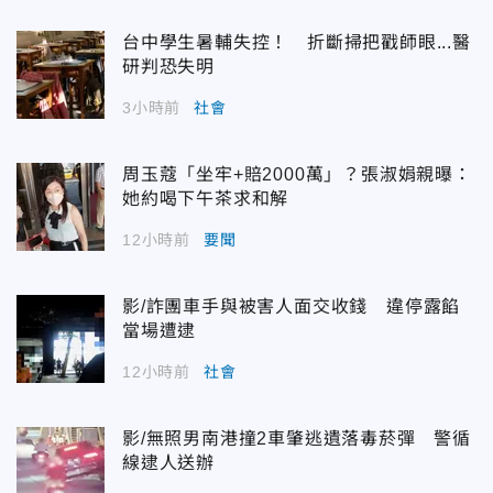
台中學生暑輔失控！ 折斷掃把戳師眼...醫
研判恐失明
3小時前
社會
周玉蔻「坐牢+賠2000萬」？張淑娟親曝：
她約喝下午茶求和解
12小時前
要聞
影/詐團車手與被害人面交收錢 違停露餡
當場遭逮
12小時前
社會
影/無照男南港撞2車肇逃遺落毒菸彈 警循
線逮人送辦