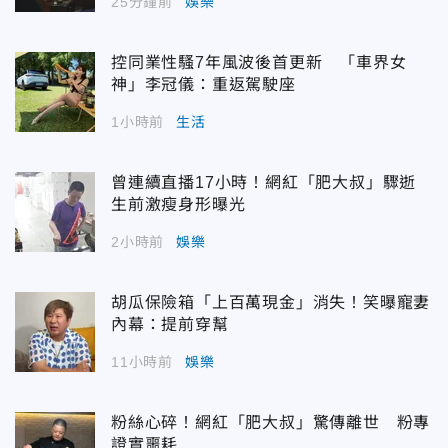
25分鐘前
娛樂
控同業性騷7年風波後首更新 「車界女
神」李冠儀：重返駕駛座
1小時前
生活
曾連續直播17小時！網紅「肥大叔」驟逝
生前激瘦身形曝光
2小時前
娛樂
胡瓜保險箱「上百萬現金」消失！笑曝寵妻
內幕：提前穿幫
11小時前
娛樂
粉絲心碎！網紅「肥大叔」驚傳離世 粉專
證實噩耗