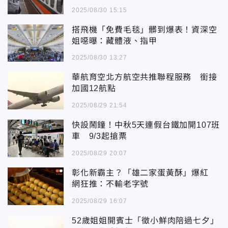
2025/08/30 15:15
搭飛機「免費毛毯」髒到爆表！資深空
姐噁曝：藏體液、指甲
2025/08/30 13:27
華航育空北方航空共推聯程服務 銜接
加國12航點
2025/08/29 21:54
快設鬧鐘！中秋5天連假台鐵加開107班
車 9/3起搶票
2025/08/29 20:07
彰化新霸主？「雄二家蛋黃酥」爆紅
網狂推：不輸老字號
2025/08/29 16:07
52歲姐姐開賓士「徵小鮮肉陪過七夕」