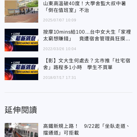
山東高溫破40度！大學舍監大叔中暑
「倒在值班室」不治
2025/07/07 10:09
按摩10mins給100…台中女大生「家裡
太窮想賺錢」 竟遭宿舍管理員狂摸亂
來！
2022/03/26 10:04
【影】文大生何處去？北市推「社宅宿
舍」路程多1小時 學生不買單
2018/07/17 17:31
延伸閱讀
高鐵新規上路！ 9/22起「坐臥走道、
擋通道」可拒載