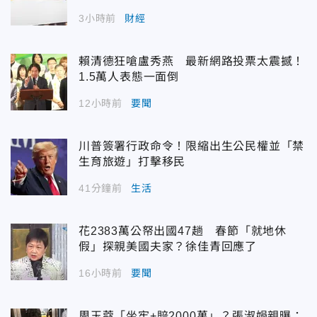
3小時前
財經
賴清德狂嗆盧秀燕 最新網路投票太震撼！
1.5萬人表態一面倒
12小時前
要聞
川普簽署行政命令！限縮出生公民權並「禁
生育旅遊」打擊移民
41分鐘前
生活
花2383萬公帑出國47趟 春節「就地休
假」探親美國夫家？徐佳青回應了
16小時前
要聞
周玉蔻「坐牢+賠2000萬」？張淑娟親曝：