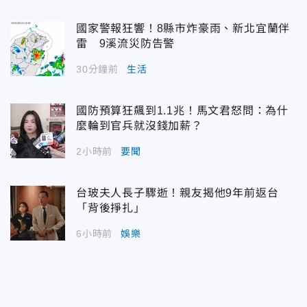
國家警報狂響！8縣市炸豪雨、新北宜蘭伴
雷 9溪流災防告警
30分鐘前
生活
國防預算狂飆到1.1兆！馬文君怒問：為什
麼輪到官兵就沒錢加薪？
2小時前
要聞
台玻夫人長子驟逝！親友揭他9年前返台
「背後掙扎」
6小時前
娛樂