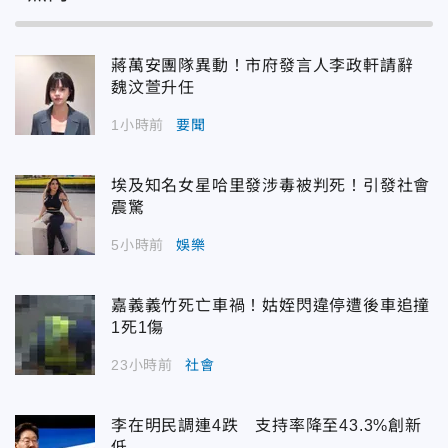
蔣萬安團隊異動！市府發言人李政軒請辭
魏汶萱升任
1小時前
要聞
埃及知名女星哈里發涉毒被判死！引發社會
震驚
5小時前
娛樂
嘉義義竹死亡車禍！姑姪閃違停遭後車追撞
1死1傷
23小時前
社會
李在明民調連4跌 支持率降至43.3%創新
低