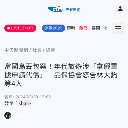
LIVE 24HR
決戰2026
即時
熱門
要聞
社會
娛樂
中天新聞網
社會
總覽
富國島丟包案！年代旅遊涉「拿假單
據申請代償」 品保協會怒告林大鈞
等4人
發布:
2024/05/30 15:02
share
分享：
play_arrow