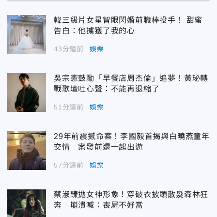
韓三級片女星智眼閃婚前職棒投手！ 甜蜜
告白：他擄獲了我的心
43分鐘前
娛樂
吳宗憲鼓勵「早餐店周杰倫」追夢！黃珌轉
戰歌壇吐心聲：不能再退縮了
51分鐘前
娛樂
29年前震撼命案！李國毅首揭與白曉燕童年
交情 案發前還一起出遊
57分鐘前
娛樂
蔡淑臻拋女神形象！穿破衣披頭散髮森林狂
奔 崩潰喊：喪屍不好當