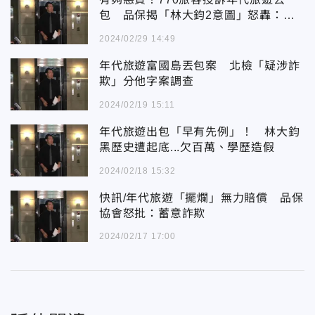
包 品保揭「林大鈞2意圖」怒轟：演
很大
2024/02/29 14:49
年代旅遊富國島丟包案 北檢「疑涉詐
欺」分他字案調查
2024/02/19 15:11
年代旅遊出包「早有先例」！ 林大鈞
黑歷史遭起底...欠百萬、學歷造假
2024/02/18 15:32
快訊/年代旅遊「擺爛」無力賠償 品保
協會怒批：蓄意詐欺
2024/02/17 17:00