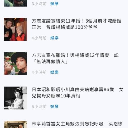
3小時前
娛樂
方志友證實結束11年婚！3個月前才喊婚姻
正常 曾讚楊銘威是100分爸爸
4小時前
娛樂
方志友宣布離婚！與楊銘威12年情變 認
「無法再做情人」
4小時前
娛樂
日本昭和影后小川真由美病逝享壽86歲 女
兒揭母女斷聯10年真相
5小時前
娛樂
林亭莉首當女主角緊張到忘記呼吸 萊恩慘