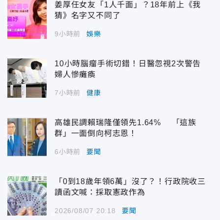
姜厚任女友「1人千面」？18年前上《我
猜》名字又不同了
9小時前
娛樂
10小時腦瘤手術切錯！日醫忽視2次警告
婦人慘癱瘓
7小時前
健康
高雄民調賴瑞隆僅領先1.64% 「這族
群」一面倒向柯志恩！
6小時前
要聞
「0到18歲年領6萬」沒了？！行政院收三
讀函文喊：採取憲政作為
2026/08/07 20:18
要聞