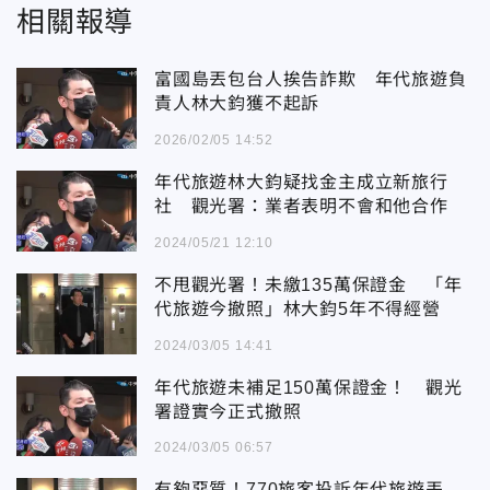
相關報導
富國島丟包台人挨告詐欺 年代旅遊負
責人林大鈞獲不起訴
2026/02/05 14:52
年代旅遊林大鈞疑找金主成立新旅行
社 觀光署：業者表明不會和他合作
2024/05/21 12:10
不甩觀光署！未繳135萬保證金 「年
代旅遊今撤照」林大鈞5年不得經營
2024/03/05 14:41
年代旅遊未補足150萬保證金！ 觀光
署證實今正式撤照
2024/03/05 06:57
有夠惡質！770旅客投訴年代旅遊丟