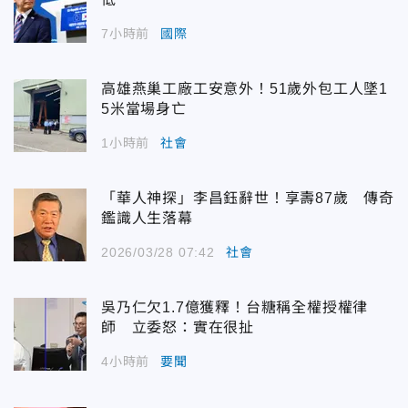
7小時前
國際
高雄燕巢工廠工安意外！51歲外包工人墜1
5米當場身亡
1小時前
社會
「華人神探」李昌鈺辭世！享壽87歲 傳奇
鑑識人生落幕
2026/03/28 07:42
社會
吳乃仁欠1.7億獲釋！台糖稱全權授權律
師 立委怒：實在很扯
4小時前
要聞