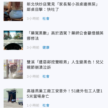
新北快炒店驚見「家長幫小孩桌邊擦屎」
鄰桌目擊：快吐了
3小時前
社會
「藥駕黑數」高於酒駕？藥師公會籲借鏡英
挪修法
3小時前
健康
雙溪「遭惡鄰挖雙眼男」人生變黑色！兒父
親節崩潰泣訴
3小時前
社會
高雄燕巢工廠工安意外！51歲外包工人墜1
5米當場身亡
1小時前
社會