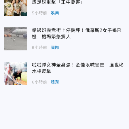
遭足球重擊「正中要害」
5小時前
娛樂
錯過班機竟衝上停機坪！俄羅斯2女子追飛
機 機場緊急攔人
6小時前
國際
啦啦隊女神全身濕！金佳垠喊害羞 廉世彬
水槍反擊
6小時前
體育