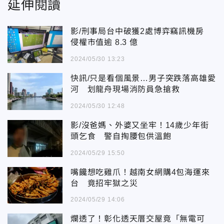
延伸閱讀
影/刑事局台中破獲2處博弈竊訊機房
侵權市值逾 8.3 億
2024/05/30 13:23
快訊/只是看個風景…男子突跌落高雄愛
河 划龍舟現場消防員急搶救
2024/05/30 12:48
影/沒爸媽、外婆又坐牢！14歲少年街
頭乞食 警自掏腰包供溫飽
2024/05/29 15:50
嘴饞想吃雞爪！越南女網購4包海運來
台 竟招牢獄之災
2024/05/29 14:06
爛透了！彰化透天厝交屋竟「無電可