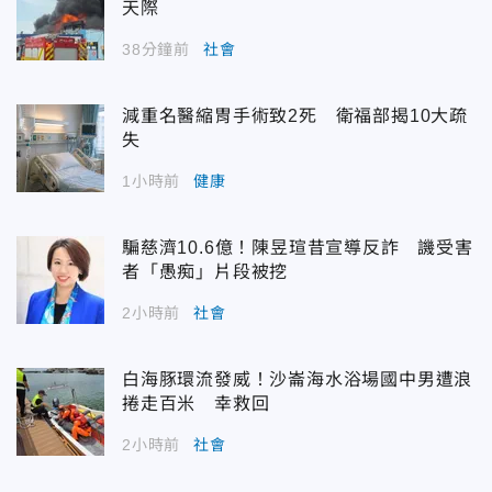
天際
38分鐘前
社會
減重名醫縮胃手術致2死 衛福部揭10大疏
失
1小時前
健康
騙慈濟10.6億！陳昱瑄昔宣導反詐 譏受害
者「愚痴」片段被挖
2小時前
社會
白海豚環流發威！沙崙海水浴場國中男遭浪
捲走百米 幸救回
2小時前
社會