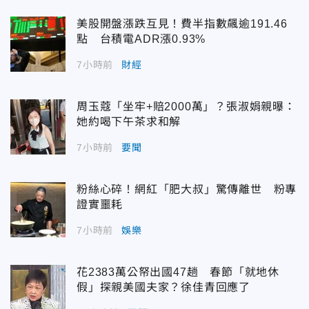
美股開盤漲跌互見！費半指數飆逾191.46
點 台積電ADR漲0.93%
7小時前
財經
周玉蔻「坐牢+賠2000萬」？張淑娟親曝：
她約喝下午茶求和解
7小時前
要聞
粉絲心碎！網紅「肥大叔」驚傳離世 粉專
證實噩耗
7小時前
娛樂
花2383萬公帑出國47趟 春節「就地休
假」探親美國夫家？徐佳青回應了