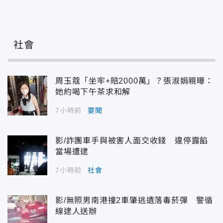
社會
周玉蔻「坐牢+賠2000萬」？張淑娟親曝：
她約喝下午茶求和解
7小時前
要聞
影/詐團車手與被害人面交收錢 違停露餡
當場遭逮
7小時前
社會
影/無照男南港撞2車肇逃遺落毒菸彈 警循
線逮人送辦