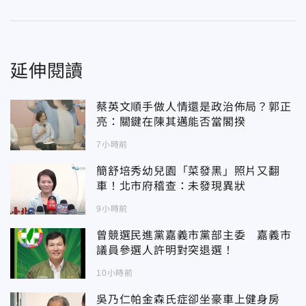
延伸閱讀
蔡英文順手做人情還是政治佈局？郭正
亮：關鍵在陳其邁能否當閣揆
7小時前
簡舒培秀幼兒園「菜發黑」照片又翻
車！北市府稽查：未發現異狀
9小時前
曾競選民進黨嘉義市黨部主委 嘉義市
議員參選人許明對突退選！
10小時前
吳乃仁帕金森氏症卻坐豪車上健身房