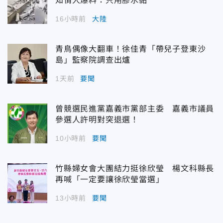
知情人爆料：只用膠水黏
16小時前
大陸
青鳥偶像大翻車！徐佳青「帶兒子登東沙
島」監察院調查出爐
1天前
要聞
曾競選民進黨嘉義市黨部主委 嘉義市議員
參選人許明對突退選！
10小時前
要聞
竹縣婦女會大團結力挺徐欣瑩 楊文科縣長
再喊「一定要讓徐欣瑩當選」
13小時前
要聞