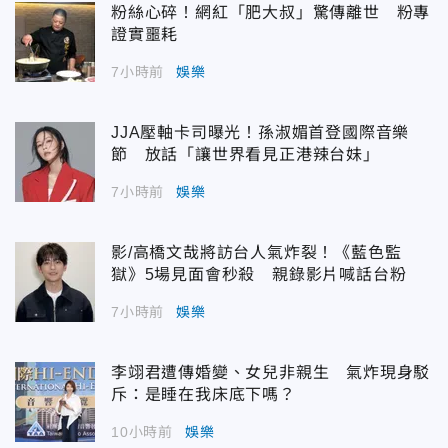
粉絲心碎！網紅「肥大叔」驚傳離世 粉專
證實噩耗
7小時前
娛樂
JJA壓軸卡司曝光！孫淑媚首登國際音樂
節 放話「讓世界看見正港辣台妹」
7小時前
娛樂
影/高橋文哉將訪台人氣炸裂！《藍色監
獄》5場見面會秒殺 親錄影片喊話台粉
7小時前
娛樂
李翊君遭傳婚變、女兒非親生 氣炸現身駁
斥：是睡在我床底下嗎？
10小時前
娛樂