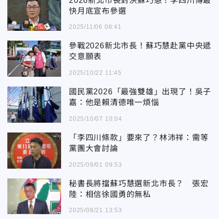
2026新北市長對決蘇巧慧！李四川傳最
快月底宣布參選
2025/11/06 08:41
參戰2026新北市長！蘇巧慧赴黨中央遞
交意願表
2025/10/22 11:45
國民黨2026「最強雙雄」出現了！吳子
嘉：他是賴清德唯一煩惱
2025/10/07 10:04
「李四川條款」要來了？林沛祥：需等
黨團大會討論
2025/09/01 09:53
秘書長將擋蘇巧慧選新北市長？ 張宏
陸：相信徐國勇的無私
2025/08/21 13:53