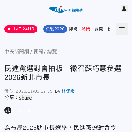
LIVE 24HR
決戰2026
即時
熱門
要聞
社會
娛樂
中天新聞網
要聞
總覽
民進黨選對會拍板 徵召蘇巧慧參選
2026新北市長
發布:
2025/11/05 17:39
By
林保宏
share
分享：
play_arrow
為布局2026縣市長選舉，民進黨選對會今