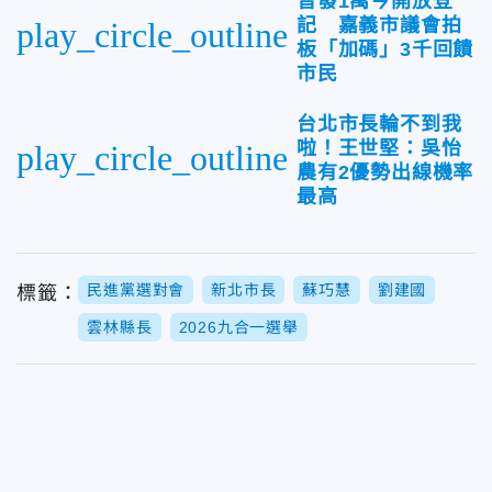
普發1萬今開放登
記 嘉義市議會拍
play_circle_outline
板「加碼」3千回饋
市民
台北市長輪不到我
啦！王世堅：吳怡
play_circle_outline
農有2優勢出線機率
最高
民進黨選對會
新北市長
蘇巧慧
劉建國
標籤：
雲林縣長
2026九合一選舉