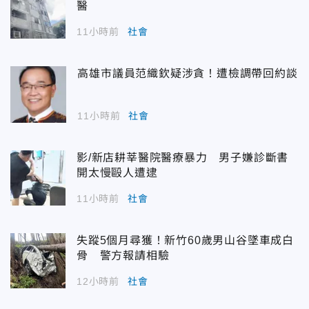
醫
11小時前
社會
高雄市議員范織欽疑涉貪！遭檢調帶回約談
11小時前
社會
影/新店耕莘醫院醫療暴力 男子嫌診斷書
開太慢毆人遭逮
11小時前
社會
失蹤5個月尋獲！新竹60歲男山谷墜車成白
骨 警方報請相驗
12小時前
社會