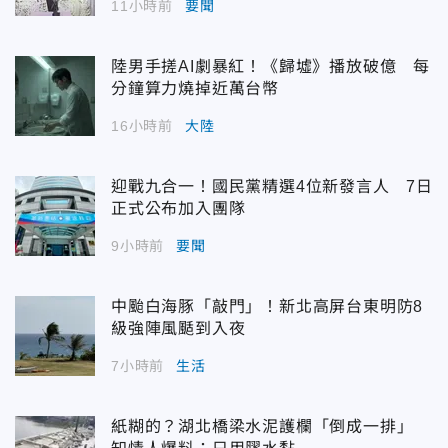
11小時前
要聞
陸男手搓AI劇暴紅！《歸墟》播放破億 每
分鐘算力燒掉近萬台幣
16小時前
大陸
迎戰九合一！國民黨精選4位新發言人 7日
正式公布加入團隊
9小時前
要聞
中颱白海豚「敲門」！新北高屏台東明防8
級強陣風颳到入夜
7小時前
生活
紙糊的？湖北橋梁水泥護欄「倒成一排」