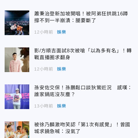
蕭秉治登新加坡開唱！被阿弟狂拱跳16蹲
撐不到一半崩潰：腿要斷了
12小時前
娛樂
影/方順吉面試8次被嗆「以為多有名」！轉
戰直播圈求翻身
12小時前
娛樂
孫安佐交保！孫鵬鬆口談狄鶯近況 感嘆：
誰家鍋底沒灰塵？
13小時前
娛樂
被徐乃麟激吻笑認「第1次有感覺」！曾國
城求饒急喊：沒氣了