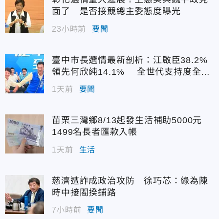
面了 是否接競總主委態度曝光
23小時前
要聞
臺中市長選情最新剖析：江啟臣38.2%
領先何欣純14.1% 全世代支持度全面
居首
1天前
要聞
苗栗三灣鄉8/13起發生活補助5000元
1499名長者匯款入帳
1天前
生活
慈濟遭詐成政治攻防 徐巧芯：綠為陳
時中接閣揆鋪路
7小時前
要聞