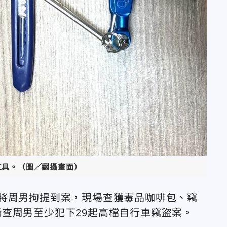
工具。（圖／翻攝畫面）
將周男拘提到案，現場查獲毒品咖啡包、竊
查周男至少犯下29起高檔自行車竊盜案。