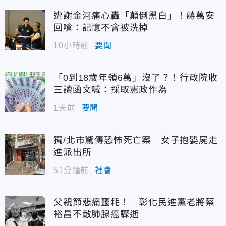
遭謝金河痛心轟「顛倒黑白」！蔣萬安
回嗆：記憶不會被洗掉
10小時前
要聞
「0到18歲年領6萬」沒了？！行政院收
三讀函文喊：採取憲政作為
1天前
要聞
獨/北市驚傳恐怖死亡案 女子抱嬰屍走
進派出所
51分鐘前
社會
父親節悲痛噩耗！ 彰化民進黨老將蔡
裕昌不敵肺腺癌驟逝