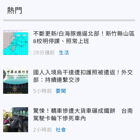
熱門
不斷更新/白海豚進逼北部！新竹縣山區
8校明停課、照常上班
28分鐘前
生活
國人入境烏干達遭扣護照被遣返！外交
部：持續連繫交涉
5小時前
要聞
驚悚！轎車慘遭大貨車碾成鐵餅 台南
駕駛卡輪下慘死車內
2小時前
社會