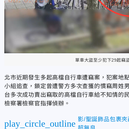
單車大盜至少犯下29起竊
北市近期發生多起高檔自行車遭竊案，犯案地
小組追查，鎖定曾遭警方多次查獲的慣竊周姓
台多次成功賣出竊取的高檔自行車給不知情的
檢察署檢察官指揮偵辦。
影/聖誕飾品包裹
play_circle_outline
超無良