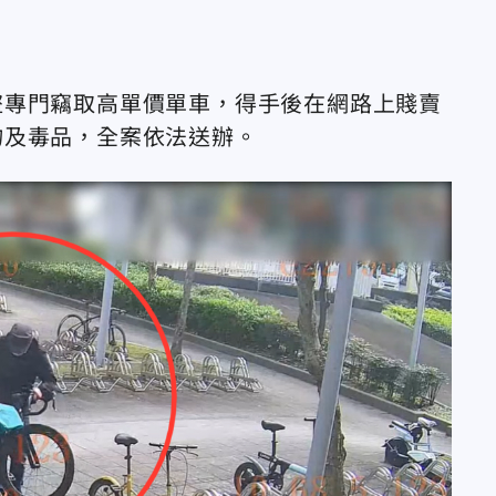
盜專門竊取高單價單車，得手後在網路上賤賣
物及毒品，全案依法送辦。