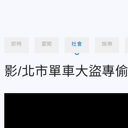
即時
要聞
社會
娛樂
影/北市單車大盜專