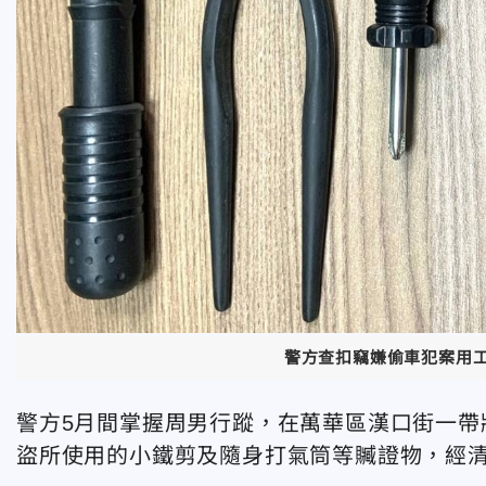
警方查扣竊嫌偷車犯案用
警方5月間掌握周男行蹤，在萬華區漢口街一帶
盜所使用的小鐵剪及隨身打氣筒等贓證物，經清