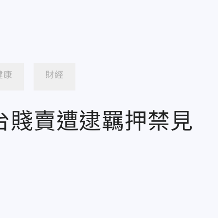
健康
財經
台賤賣遭逮羈押禁見