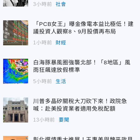
3小時前
社會
「PCB女王」曝金像電本益比極低！建
議投資人觀察8、9月股價再布局
1小時前
財經
白海豚暴風圈強襲北部！「8地區」風
雨狂飆達放假標準
5小時前
生活
川普多晶矽關稅大刀砍下來！政院急
喊：赴美投資業者適用免稅配額
13小時前
要聞
彰化選情重大進展！王惠美與魏平政見