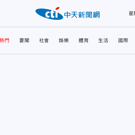
星
熱門
要聞
社會
娛樂
體育
生活
國際