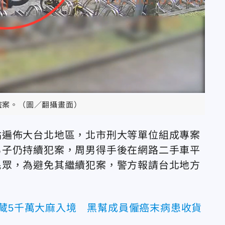
盜案。（圖／翻攝畫面）
點遍佈大台北地區，北市刑大等單位組成專案
男子仍持續犯案，周男得手後在網路二手車平
民眾，為避免其繼續犯案，警方報請台北地方
夾藏5千萬大麻入境 黑幫成員僱癌末病患收貨