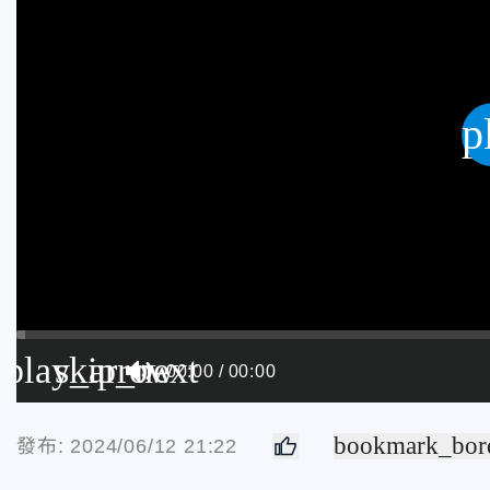
p
play_arrow
skip_next
00:00
00:00
bookmark_bor
發布: 2024/06/12 21:22