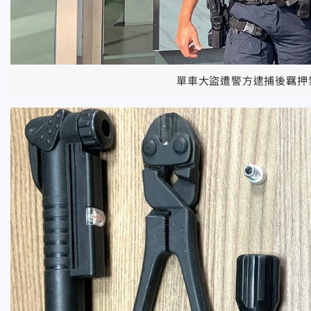
單車大盜遭警方逮捕後羈押