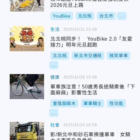
2026元旦上路
YouBike
北北桃
台北市
...
生活
2025/12/11 13:48
北北桃同步！ YouBike 2.0「友愛
接力」明年元旦起跑
北北桃
新北市交通局
微笑單車
...
健康
2025/11/28 15:48
單車族注意！50歲男長途騎乘後「下
面麻麻」影響性生活
會陰部麻木
單車騎士
性功能
...
社會
2025/11/24 18:58
影/新北中和砂石車擦撞單車 女騎