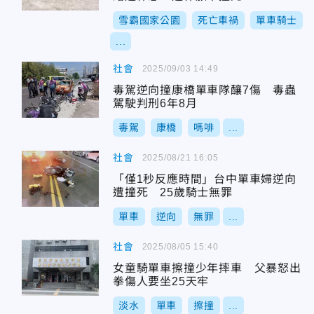
雪霸國家公園
死亡車禍
單車騎士
...
社會
2025/09/03 14:49
毒駕逆向撞康橋單車隊釀7傷 毒蟲
駕駛判刑6年8月
毒駕
康橋
嗎啡
...
社會
2025/08/21 16:05
「僅1秒反應時間」台中單車婦逆向
遭撞死 25歲騎士無罪
單車
逆向
無罪
...
社會
2025/08/05 15:40
女童騎單車擦撞少年摔車 父暴怒出
拳傷人要坐25天牢
淡水
單車
擦撞
...