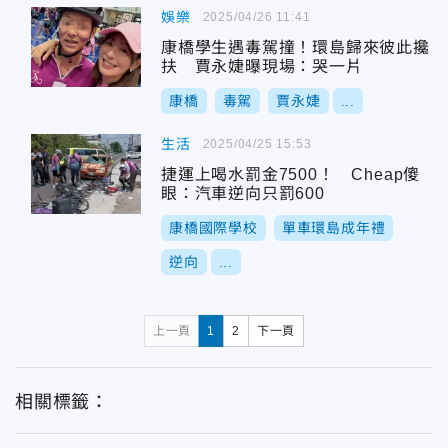
娛樂
2025/04/26 11:41
康橋學生遇毒駕撞！環島歸來彼此攙
扶 賈永婕曝現場：哭一片
康橋
毒駕
賈永婕
...
生活
2025/04/25 15:53
捷運上喝水罰金7500！ Cheap傻
眼：汽車逆向只罰600
康橋國際學校
單車環島成年禮
逆向
...
上一頁
1
2
下一頁
相關標籤：