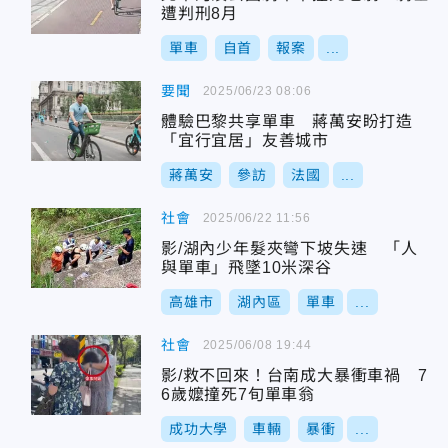
遭判刑8月
單車
自首
報案
...
要聞
2025/06/23 08:06
體驗巴黎共享單車 蔣萬安盼打造
「宜行宜居」友善城市
蔣萬安
參訪
法國
...
社會
2025/06/22 11:56
影/湖內少年髮夾彎下坡失速 「人
與單車」飛墜10米深谷
高雄市
湖內區
單車
...
社會
2025/06/08 19:44
影/救不回來！台南成大暴衝車禍 7
6歲嬤撞死7旬單車翁
成功大學
車輛
暴衝
...