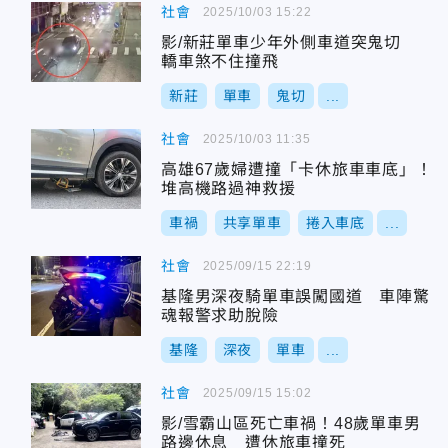
社會
2025/10/03 15:22
影/新莊單車少年外側車道突鬼切
轎車煞不住撞飛
新莊
單車
鬼切
...
社會
2025/10/03 11:35
高雄67歲婦遭撞「卡休旅車車底」！
堆高機路過神救援
車禍
共享單車
捲入車底
...
社會
2025/09/15 22:19
基隆男深夜騎單車誤闖國道 車陣驚
魂報警求助脫險
基隆
深夜
單車
...
社會
2025/09/15 15:02
影/雪霸山區死亡車禍！48歲單車男
路邊休息 遭休旅車撞死