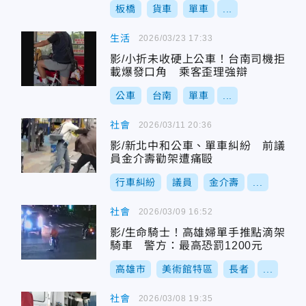
板橋
貨車
單車
...
生活
2026/03/23 17:33
影/小折未收硬上公車！台南司機拒
載爆發口角 乘客歪理強辯
公車
台南
單車
...
社會
2026/03/11 20:36
影/新北中和公車、單車糾紛 前議
員金介壽勸架遭痛毆
行車糾紛
議員
金介壽
...
社會
2026/03/09 16:52
影/生命騎士！高雄婦單手推點滴架
騎車 警方：最高恐罰1200元
高雄市
美術館特區
長者
...
社會
2026/03/08 19:35