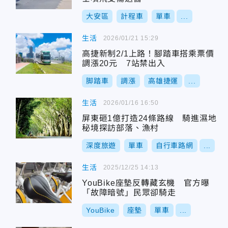
大安區
計程車
單車
...
生活
2026/01/21 15:29
高捷新制2/1上路！腳踏車搭乘票價
調漲20元 7站禁出入
脚踏車
調漲
高雄捷運
...
生活
2026/01/16 16:50
屏東砸1億打造24條路線 騎進濕地
秘境探訪部落、漁村
深度旅遊
單車
自行車路網
...
生活
2025/12/25 14:13
YouBike座墊反轉藏玄機 官方曝
「故障暗號」民眾卻騎走
YouBike
座墊
單車
...