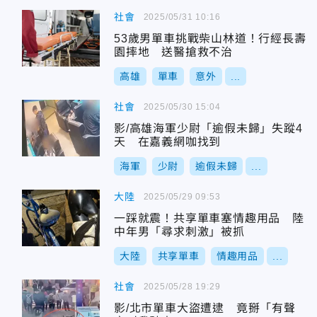
社會
2025/05/31 10:16
53歲男單車挑戰柴山林道！行經長壽
園摔地 送醫搶救不治
高雄
單車
意外
...
社會
2025/05/30 15:04
影/高雄海軍少尉「逾假未歸」失蹤4
天 在嘉義網咖找到
海軍
少尉
逾假未歸
...
大陸
2025/05/29 09:53
一踩就震！共享單車塞情趣用品 陸
中年男「尋求刺激」被抓
大陸
共享單車
情趣用品
...
社會
2025/05/28 19:29
影/北市單車大盜遭逮 竟掰「有聲