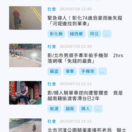
社會
2025/07/28 12:45
緊急尋人！彰化74歲翁豪雨後失蹤
「河堤邊找到單車」
彰化縣
線西鄉
阿公
...
社會
2025/07/25 22:29
影/北市男順手牽羊偷手機架 2hrs
落網嘆「免錢的最貴」
竊盜
單車
手機架
...
社會
2025/07/12 22:12
影/婦人騎單車逆向遭警攔查 竟是
越南籍偷渡客滯台已2年
偷渡
越南
婦人
...
社會
2025/07/12 15:15
北市河濱公園騎單車撞死老翁 騎士