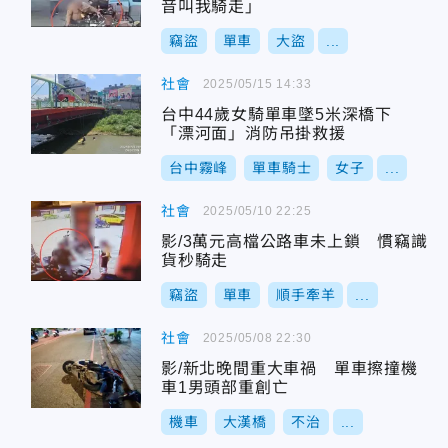
音叫我騎走」
竊盜
單車
大盜
...
社會
2025/05/15 14:33
台中44歲女騎單車墜5米深橋下
「漂河面」消防吊掛救援
台中霧峰
單車騎士
女子
...
社會
2025/05/10 22:25
影/3萬元高檔公路車未上鎖 慣竊識
貨秒騎走
竊盜
單車
順手牽羊
...
社會
2025/05/08 22:30
影/新北晚間重大車禍 單車擦撞機
車1男頭部重創亡
機車
大漢橋
不治
...