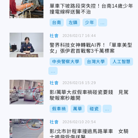
單車下坡路段突失控！台南14歲少年
撞電線桿送醫不治
台南
左鎮
少年
...
社會
2026/02/17 16:44
警界科技女神轉戰AI界！「單車美型
女」張伊君首戰奪3千萬標案
中央警察大學
台灣大學
人工智慧
...
社會
2026/02/16 15:29
影/萬華大叔假車禍碰瓷要錢 見駕
駛報案秒離開
假車禍
萬華
碰瓷
...
社會
2026/02/10 20:54
影/北市計程車撞過馬路單車 女騎
士噴飛受傷送醫