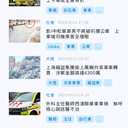
士卡車底全身骨折
車禍
砂石車
單車
...
社會
2025/11/21 17:46
影/中和單車男不爽被叭攔公車 上
車嗆司機乘客全傻眼
Ubike
單車
公車
...
大陸
2025/10/17 15:52
上海竊盜集團偷上萬輛共享單車轉
賣 涉案金額高達4300萬
大陸
共享單車
竊盜案
...
社會
2025/10/14 19:14
外科主任醫師西濱騎單車車禍 無呼
吸心跳送醫不治
醫師
主任
自行車
...