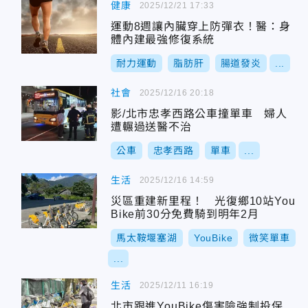
健康
2025/12/21 17:33
運動8週讓內臟穿上防彈衣！醫：身
體內建最強修復系統
耐力運動
脂肪肝
腸道發炎
...
社會
2025/12/16 20:18
影/北市忠孝西路公車撞單車 婦人
遭輾過送醫不治
公車
忠孝西路
單車
...
生活
2025/12/16 14:59
災區重建新里程！ 光復鄉10站You
Bike前30分免費騎到明年2月
馬太鞍堰塞湖
YouBike
微笑單車
...
生活
2025/12/11 16:19
北市跟進YouBike傷害險強制投保