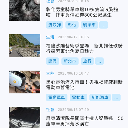
社會
2026/07/03 16:15
彰化男童騎單車遭10多隻流浪狗追
咬 摔車負傷狂奔800公尺逃生
流浪狗
彰化
騎單車
...
生活
2026/06/17 16:05
福隆沙雕藝術季登場 新北推低碳騎
行探索東北角夏日魅力
連假
新北市
旅行
...
大陸
2026/06/16 16:47
黑心電池流入市面！央視揭陸廠翻新
電動車舊電池
電動單車
電動車
新能源車
...
社會
2026/06/13 07:59
屏東清潔隊長開賓士撞人疑肇逃 50
歲單車男摔落水溝亡