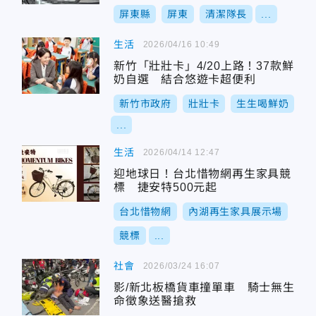
屏東縣
屏東
清潔隊長
...
生活
2026/04/16 10:49
新竹「壯壯卡」4/20上路！37款鮮
奶自選 結合悠遊卡超便利
新竹市政府
壯壯卡
生生喝鮮奶
...
生活
2026/04/14 12:47
迎地球日！台北惜物網再生家具競
標 捷安特500元起
台北惜物網
內湖再生家具展示場
競標
...
社會
2026/03/24 16:07
影/新北板橋貨車撞單車 騎士無生
命徵象送醫搶救