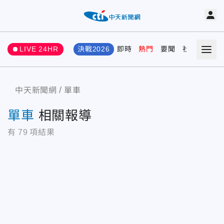
LIVE 24HR
決戰2026
即時
熱門
要聞
社會
娛樂
中天新聞網
單車
單車
相關報導
有
79
項結果