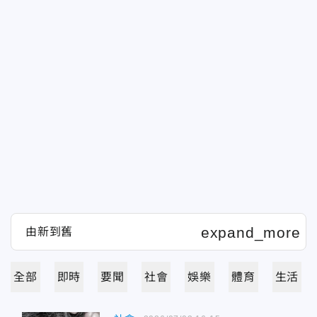
全部
即時
要聞
社會
娛樂
體育
生活