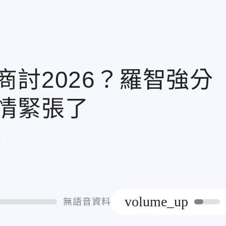
討2026？羅智強分
情緊張了
章
volume_up
無語音資料