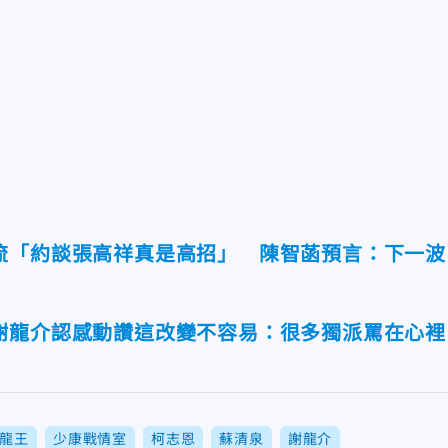
流「約談張高祥真是高招」 陳智菡預言：下一波
謝龍介認感動讚這改變不容易：很多獨派罵在心裡
龍王
少康戰情室
柯志恩
蘇清泉
謝龍介