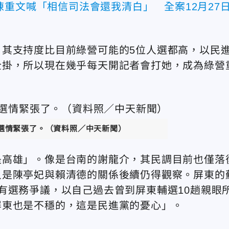
重文喊「相信司法會還我清白」 全案12月27
其支持度比目前綠營可能的5位人選都高，以民
全掛，所以現在幾乎每天開記者會打她，成為綠營
灣選情緊張了。（資料照／中天新聞）
是高雄」。像是台南的謝龍介，其民調目前也僅落
只是陳亭妃與賴清德的關係後續仍得觀察。屏東的
有選務爭議，以自己過去曾到屏東輔選10趟親眼
屏東也是不穩的，這是民進黨的憂心」。