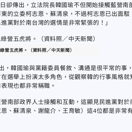
過近日卻傳出，立法院長韓國瑜不但開始接觸藍營南
屏東的立委柯志恩、蘇清泉，不過柯志恩已出面駁
民進黨對於南台灣的選情是非常緊張的！」
綠營五虎將。（資料照／中天新聞）
出，韓國瑜與黨籍委員餐敘、溝通是很平常的事
會在選舉上扮演太多角色，從觀察韓的行事風格就
前表現也都非常稱職。
藍營南部政界人士接觸和互動，這顯見民進黨對於
恩、蘇清泉、謝龍介、王育敏）這4位都是非常