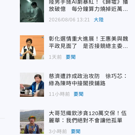
陸男手搓AI劇暴紅！《歸墟》播
放破億 每分鐘算力燒掉近萬台
幣
2026/08/06 13:21
大陸
彰化選情重大進展！王惠美與魏
平政見面了 是否接競總主委態
度曝光
1天前
要聞
慈濟遭詐成政治攻防 徐巧芯：
綠為陳時中接閣揆鋪路
11小時前
要聞
大哥范織欽涉貪120萬交保！伍
麗華：我們絕對不會讓他孤單
3小時前
要聞