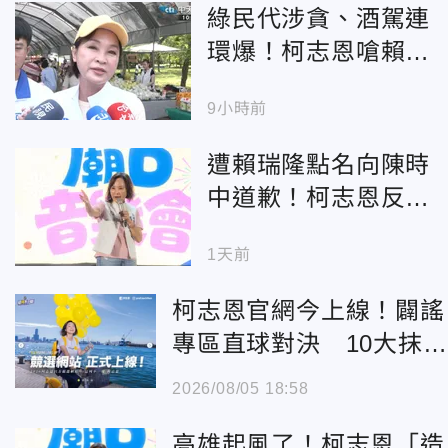
綠民代涉貪、酒駕連
環爆！柯志恩嗆賴瑞
隆：貪污勢力重回高
9小時前
雄？
遭賴瑞隆點名向陳時
中道歉！柯志恩反
嗆：比病毒還毒
1天前
柯志恩官網今上線！闢謠
專區直球對決 10大抹黑
爭議一次說清楚
2026/08/05 18:58
高雄起風了！柯志恩「造