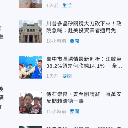
日
1天前
生活
川普多晶矽關稅大刀砍下來！政
進
院急喊：赴美投資業者適用免稅
重
配額
18小時前
要聞
臺中市長選情最新剖析：江啟臣
38.2%領先何欣純14.1% 全世
代支持度全面居首
1天前
要聞
後
傳石崇良、姜至剛請辭 蔣萬安
蘇
反問賴清德一事
所
15小時前
要聞