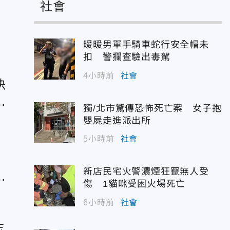
社會
暖暖男單手騎車蛇行安全帽未
扣 警攔查驗出毒駕
4小時前
社會
決
黑
獨/北市驚傳恐怖死亡案 女子抱
嬰屍走進派出所
5小時前
社會
新店民宅火警濃煙狂竄無人受
不
傷 1貓咪受困火場死亡
6小時前
社會
志