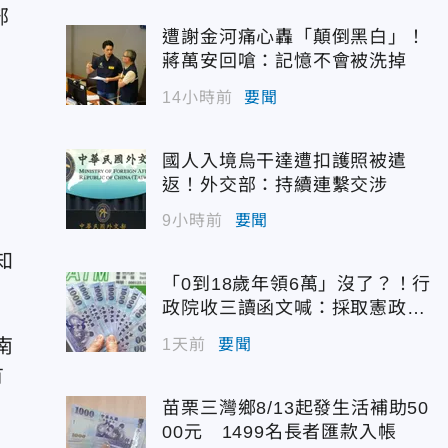
部
遭謝金河痛心轟「顛倒黑白」！
蔣萬安回嗆：記憶不會被洗掉
14小時前
要聞
國人入境烏干達遭扣護照被遣
返！外交部：持續連繫交涉
9小時前
要聞
，
知
「0到18歲年領6萬」沒了？！行
政院收三讀函文喊：採取憲政作
為
南
1天前
要聞
有
苗栗三灣鄉8/13起發生活補助50
00元 1499名長者匯款入帳