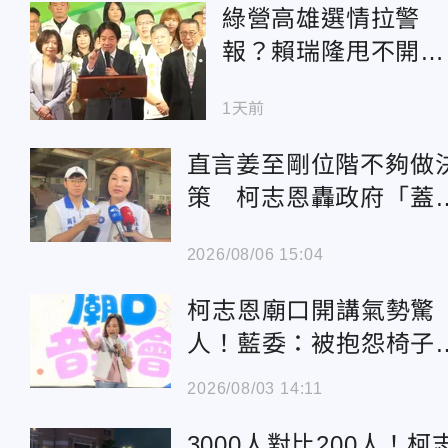
綠營高雄選情拉警
報？賴瑞隆甩不開柯
志恩 賴清德將親自
1天前
督軍
直言姜至剛位階不夠做
策 柯志恩轟政府「蓋
幕」：衛福部長在說謊
2026/08/06 15:04
柯志恩廟口開講氣勢驚
人！藍委：被抱怨椅子
夠坐
2026/08/03 14:11
3000人對比200人！柯