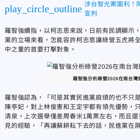
涉台智光案圖利！陳
play_circle_outline
宣判
羅智強續指，以柯志恩來說，日前有民調顯示，
黨的立場來看，怎能容許柯志恩讓綠營五虎將
中之重的首要打擊對象。
羅智強分析綠營2026在南台
羅智強認為，「可是其實民進黨麻煩的也不只
陳亭妃，對上林俊憲和王定宇都有領先優勢，
清泉，上次選舉僅差周春米1萬票左右，而且還
見的經驗，「再讓蘇耕耘下去的話，民進黨在