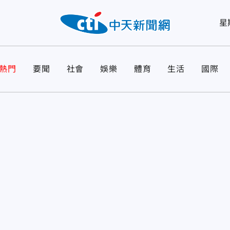
星
熱門
要聞
社會
娛樂
體育
生活
國際