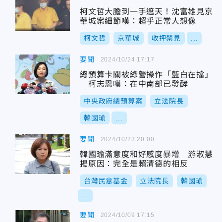
柯文哲大膽到一手遮天！沈富雄見京
華城案細節嘆：超乎正常人想像
柯文哲
京華城
收押禁見
...
要聞
2024/10/24 17:17
總預算卡關被綠營操作「藍白在擋」
柯志恩嘆：在中南部已發酵
中央政府總預算案
立法院長
韓國瑜
...
要聞
2024/10/23 20:00
韓國瑜滿意度和好感度暴增 游淑慧
揭原因：完全是賴清德的相反
台灣民意基金
立法院長
韓國瑜
...
要聞
2024/10/09 17:15