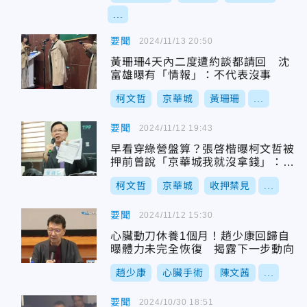
...
要聞
2024/11/13 20:50
黃珊珊4天內二度遭約談都請回 沈
富雄曝有「情報」：不代表沒事
柯文哲
京華城
黃珊珊
...
要聞
2024/11/12 19:43
早看穿綠營盤算？張啓楷曝柯文哲被
押前曾說「京華城我就沒拿錢」：印
象深刻
柯文哲
京華城
收押禁見
...
要聞
2024/11/12 15:30
心臟動刀休養1個月！趙少康回歸自
曝體力未完全恢復 揭露下一步動向
趙少康
心臟手術
陳文茜
...
要聞
2024/10/30 18:51