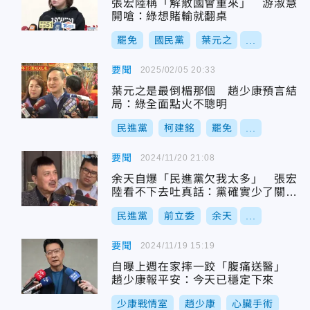
張宏陸稱「解散國會重來」 游淑慧
開嗆：綠想賭輸就翻桌
罷免
國民黨
葉元之
...
要聞
2025/02/05 20:33
葉元之是最倒楣那個 趙少康預言結
局：綠全面點火不聰明
民進黨
柯建銘
罷免
...
要聞
2024/11/20 21:08
余天自爆「民進黨欠我太多」 張宏
陸看不下去吐真話：黨確實少了關懷
與溫暖
民進黨
前立委
余天
...
要聞
2024/11/19 15:19
自曝上週在家摔一跤「腹痛送醫」
趙少康報平安：今天已穩定下來
少康戰情室
趙少康
心臟手術