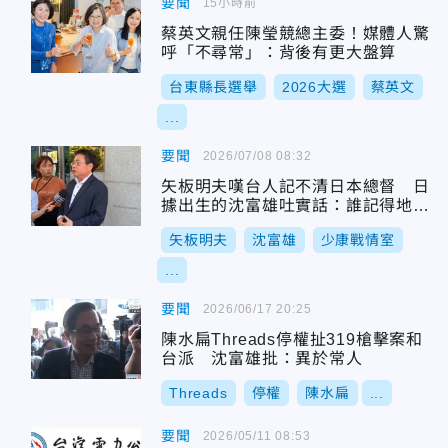
要聞
15小時前
蔡英文親任陳瑩競總主委！媒體人驚
呼「不尋常」：背後有更大盤算
台東縣長選舉
2026大選
蔡英文
...
要聞
2026/07/08 08:32
矢板明夫嘆台人記不清日本總督 日
據出生的沈富雄吐實話：誰記得地方
官？
矢板明夫
沈富雄
少康戰情室
...
要聞
2026/06/17 20:25
陳水扁Threads停權扯319槍擊案和
台派 沈富雄批：異於常人
Threads
停權
陳水扁
...
要聞
2026/05/11 08:53