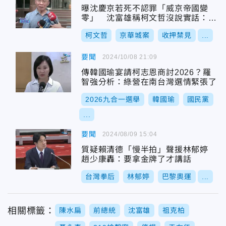
曝沈慶京若死不認罪「威京帝國變
零」 沈富雄稱柯文哲沒說實話：起
訴書寫一半了
柯文哲
京華城案
收押禁見
...
要聞
2024/10/08 21:09
傳韓國瑜宴請柯志恩商討2026？羅
智強分析：綠營在南台灣選情緊張了
2026九合一選舉
韓國瑜
國民黨
...
要聞
2024/08/09 15:04
質疑賴清德「慢半拍」聲援林郁婷
趙少康轟：要拿金牌了才講話
台灣拳后
林郁婷
巴黎奧運
...
相關標籤：
陳水扁
前總統
沈富雄
祖克柏