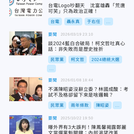
台電Logo吵翻天 沈富雄轟「荒唐
可笑」只為政治正確！
台電
聶永真
于右任
...
要聞
2026/03/19 23:10
談2024藍白合破局！柯文哲吐真心
話：非失敗而是歷史挫折
民眾黨
柯文哲
2024總統大選
...
要聞
2026/01/08 18:44
不滿陳昭姿沒辭立委？林國成酸：考
試不及格卻留下來是啥邏輯？
民眾黨
兩年條款
陳昭姿
...
要聞
2025/10/22 19:50
曝外界有3大誤判！陳鳳馨揭露鄭麗
文當選黨魁關鍵：內部渴望改革