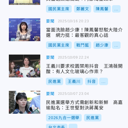
國民黨主席
鄭麗文
陳鳳馨
...
要聞
2025/10/16 20:23
當面洗臉趙少康！陳鳳馨怒駁大陸介
選 網力挺：最客觀的真心話
國民黨主席
戰鬥藍
趙少康
...
要聞
2025/10/09 22:24
王義川要求校園禁用抖音 王鴻薇開
酸：有人文化玻璃心作祟？
民進黨
王義川
抖音
...
要聞
2025/10/07 23:04
民進黨選舉方式需創新和新鮮 高嘉
瑜點名：王世堅對決蔣萬安
2026九合一選舉
民進黨
台北市長
...