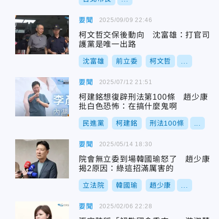
要聞
2025/09/09 22:46
柯文哲交保後動向 沈富雄：打官司
護黨是唯一出路
沈富雄
前立委
柯文哲
...
要聞
2025/07/12 21:51
柯建銘想復辟刑法第100條 趙少康
批白色恐怖：在搞什麼鬼啊
民進黨
柯建銘
刑法100條
...
要聞
2025/05/14 18:30
院會無立委到場韓國瑜怒了 趙少康
揭2原因：綠這招滿厲害的
立法院
韓國瑜
趙少康
...
要聞
2025/02/06 22:28