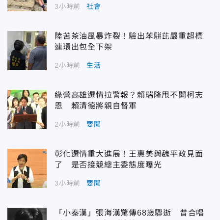
3小時前
社會
陸苦茶油風暴炸裂！驗出苯駢芘嚴重超標
連環出包全下架
2小時前
生活
綠營高雄選情拉警報？賴瑞隆甩不開柯志
恩 賴清德將親自督軍
2小時前
要聞
彰化選情重大進展！王惠美與魏平政見面
了 是否接競總主委態度曝光
3小時前
要聞
「小秦漢」張海漢驚傳68歲驟逝 昔合唱