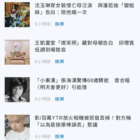
沈玉琳穿女裝憶亡母泛淚 與潘若迪「變姐
妹」告白：陪他瘋一次
8小時前
娛樂
王凱靈堂「燦笑照」藏對母親告白 邱瓈寬
低調到場致哀
8小時前
娛樂
「小秦漢」張海漢驚傳68歲驟逝 昔合唱
〈明天會更好〉引追憶
8小時前
娛樂
影/百萬YTR放火相機被民宿丟掉！對方稱
「以為是按摩棒誤丟」惹議
9小時前
娛樂