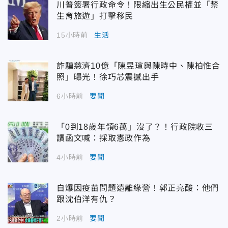
川普簽署行政命令！限縮出生公民權並「禁
生育旅遊」打擊移民
15小時前
生活
詐騙慈濟10億「陳昱瑄與陳時中、陳柏惟合
照」曝光！徐巧芯震撼出手
6小時前
要聞
「0到18歲年領6萬」沒了？！行政院收三
讀函文喊：採取憲政作為
4小時前
要聞
自爆因疫苗問題遠離綠營！郭正亮酸：他們
跟沈伯洋有仇？
2小時前
要聞