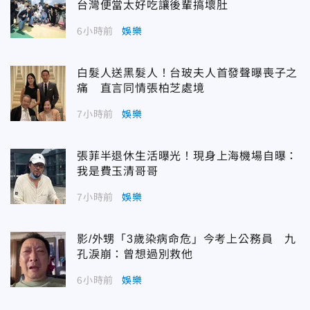
台灣便當太好吃讓後輩搞壞肚
6小時前
娛樂
白髮人送黑髮人！台玻夫人首發聲曝喪子之
痛 直言同情張柏芝處境
7小時前
娛樂
張菲半退休生活曝光！現身上海機場自曝：
我是費玉清哥哥
7小時前
娛樂
影/外甥「3歲染病命危」今考上公務員 九
孔淚崩：曾想過別救他
6小時前
娛樂