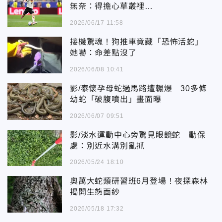
無奈：得擔心草叢裡…
2026/06/17 11:58
接機驚魂！狗推車竟藏「恐怖活蛇」
她嚇：命差點沒了
2026/06/08 10:41
影/泰懷孕母蛇過馬路遭輾爆 30多條
幼蛇「破腹噴出」畫面曝
2026/06/07 09:51
影/淡水運動中心旁驚見眼鏡蛇 動保
處：別近水溝別亂抓
2026/05/24 18:10
奧萬大蛇類研習班6月登場！夜探森林
揭開生態面紗
2026/05/18 17:32