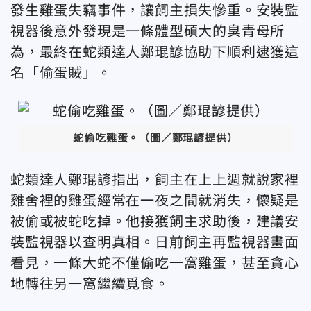
發生雞蛋失竊事件，讓飼主損失慘重。安裝監
視器後意外發現是一條體型碩大的臭青母所
為，最終在蛇類達人鄭琨諺
協助下順利逮獲這
名「偷蛋賊」。
蛇偷吃雞蛋。（圖／鄭琨諺提供）
蛇類達人
鄭琨諺指出，飼主
在上上週就說
家裡
雞舍裡的雞蛋
經常在一夜之間就消失，懷疑是
被偷或被蛇吃掉。他接獲飼主求助後，建議安
裝監視器以查明真相。日前飼主再監視器畫面
看見，一條大蛇不僅偷吃一窩雞蛋，甚至貪心
地轉往另一窩繼續覓食。