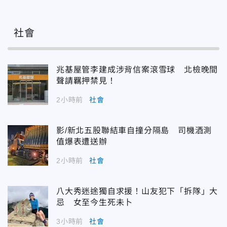
社會
兆基屋管李建成涉背信案滾雪球 北檢晚間
聲請羈押禁見！
2小時前
社會
影/新北五股聯結車自撞分隔島 司機酒測
值爆表遭送辦
2小時前
社會
八大秀迷途獨自求援！山友犯下「拆隊」大
忌 女至今生死未卜
3小時前
社會