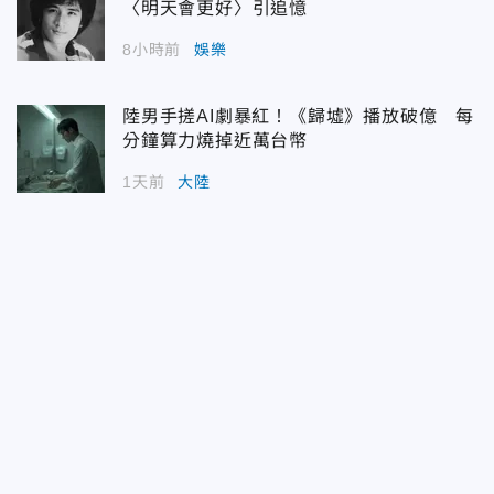
〈明天會更好〉引追憶
8小時前
娛樂
陸男手搓AI劇暴紅！《歸墟》播放破億 每
分鐘算力燒掉近萬台幣
1天前
大陸