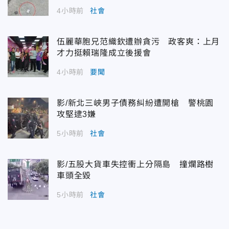
4小時前
社會
伍麗華胞兄范織欽遭辦貪污 政客爽：上月
才力挺賴瑞隆成立後援會
4小時前
要聞
影/新北三峽男子債務糾紛遭開槍 警桃園
攻堅逮3嫌
5小時前
社會
影/五股大貨車失控衝上分隔島 撞爛路樹
車頭全毀
5小時前
社會