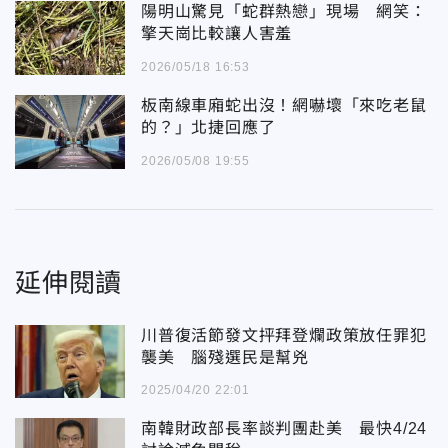
陽明山驚見「蛇群熱戀」現場 網笑：
擎天崗比較讓人害羞
2026/05/18 16:53
板南線車廂蛇出沒！網嚇壞「來吃老鼠
的？」北捷回應了
2026/05/08 19:55
延伸閱讀
川普復活節發文抨拜登爛政策放任罪犯
襲美 腦殘選民是幫兇
2025/04/20 22:01
南韓財政部長率談判團赴美 最快4/24