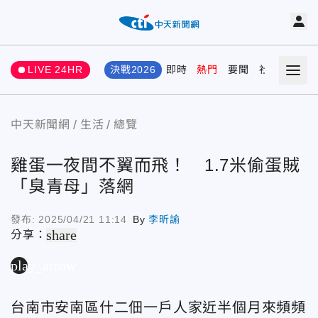
LIVE 24HR
決戰2026
即時
熱門
要聞
社會
娛樂
中天新聞網
生活
總覽
雞蛋一夜間不翼而飛！ 1.7米偷蛋賊
「臭青母」落網
發布:
2025/04/21 11:14
By
李昕諭
share
分享：
play_arrow
台南市安南區什二佃一戶人家近半個月來頻頻