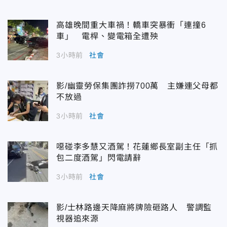
高雄晚間重大車禍！轎車突暴衝「連撞6
車」 電桿、變電箱全遭殃
3小時前
社會
影/幽靈勞保集團詐撈700萬 主嫌連父母都
不放過
3小時前
社會
噁碰李多慧又酒駕！花蓮鄉長室副主任「抓
包二度酒駕」閃電請辭
3小時前
社會
影/士林路邊天降麻將牌險砸路人 警調監
視器追來源