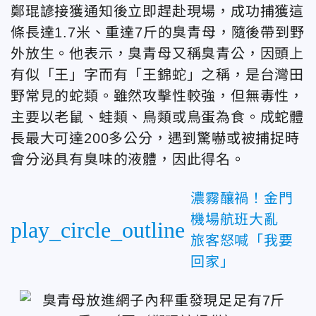
鄭琨諺接獲通知後立即趕赴現場，成功捕獲這
條長達1.7米、重達7斤的臭青母，隨後帶到野
外放生。他表示，臭青母又稱臭青公，因頭上
有似「王」字而有「王錦蛇」之稱，是台灣田
野常見的蛇類。雖然攻擊性較強，但無毒性，
主要以老鼠、蛙類、鳥類或鳥蛋為食。成蛇體
長最大可達200多公分，遇到驚嚇或被捕捉時
會分泌具有臭味的液體，因此得名。
濃霧釀禍！金門
機場航班大亂
play_circle_outline
旅客怒喊「我要
回家」