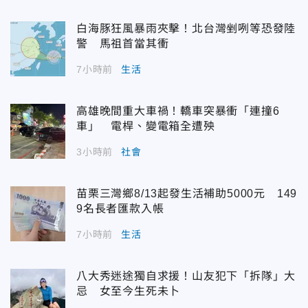
白海豚狂風暴雨夾擊！北台灣剉咧等恐發陸
警 馬祖首當其衝
7小時前
生活
高雄晚間重大車禍！轎車突暴衝「連撞6
車」 電桿、變電箱全遭殃
3小時前
社會
苗栗三灣鄉8/13起發生活補助5000元 149
9名長者匯款入帳
7小時前
生活
八大秀迷途獨自求援！山友犯下「拆隊」大
忌 女至今生死未卜