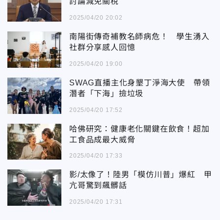
討論減免關稅
2025/04/20 20:02
南陽街傳奇補教名師病危！ 學生湧入
社群分享感人回憶
2025/04/20 19:00
SWAG直播主化身墾丁淨海大使 帶領
潛者「下海」撿垃圾
2025/04/20 17:52
哈佛研究：健康老化關鍵在飲食！超加
工食品成最大威脅
2025/04/20 17:33
影/太像了！陸男「模仿川普」爆紅 甲
亢哥驚到飆髒話
2025/04/20 17:31