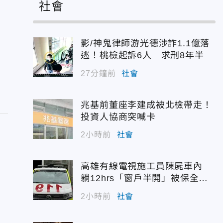
社會
影/神鬼律師游光德涉詐1.1億落
逃！桃檢起訴6人 求刑8年半
27分鐘前
社會
兆基前董座李建成被北檢帶走！
投資人協商突喊卡
2小時前
社會
高雄有線電視施工員陳屍車內
躺12hrs「窗戶半開」被保全發
現
2小時前
社會