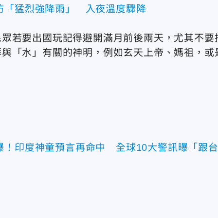
防「猛烈強降雨」 入夜溫度驟降
民眾若要出國玩記得避開滿月前後兩天，尤其不要
拜
與「水」有關的神明，例如玄天上帝、媽祖，或
爆！印度神童預言再命中 全球10大警訊曝「跟