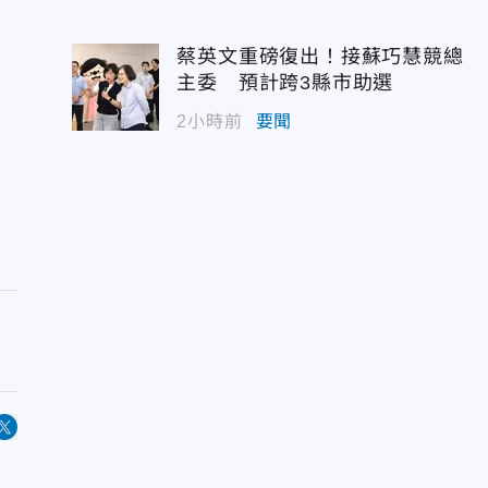
蔡英文重磅復出！接蘇巧慧競總
主委 預計跨3縣市助選
2小時前
要聞