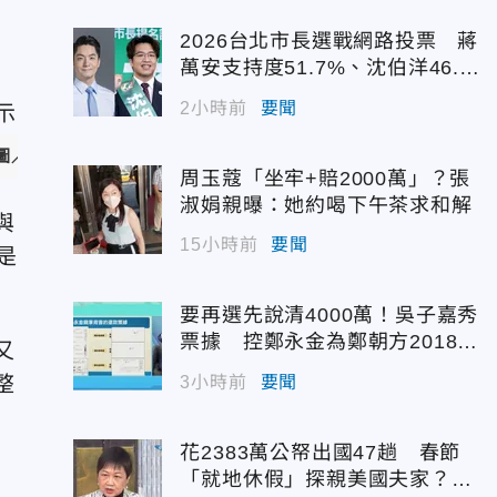
2026台北市長選戰網路投票 蔣
萬安支持度51.7%、沈伯洋46.
7%
2小時前
要聞
／pexels）
周玉蔻「坐牢+賠2000萬」？張
淑娟親曝：她約喝下午茶求和解
與
15小時前
要聞
是
要再選先說清4000萬！吳子嘉秀
票據 控鄭永金為鄭朝方2018選
又
縣長籌錢未還
整
3小時前
要聞
花2383萬公帑出國47趟 春節
「就地休假」探親美國夫家？徐