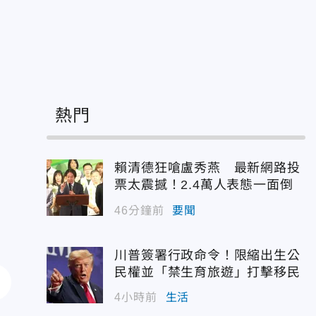
熱門
賴清德狂嗆盧秀燕 最新網路投
票太震撼！2.4萬人表態一面倒
46分鐘前
要聞
川普簽署行政命令！限縮出生公
民權並「禁生育旅遊」打擊移民
4小時前
生活