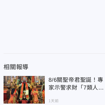
相關報導
8/6關聖帝君聖誕！專
家示警求財「7類人」
拜錯恐倒大楣
1天前