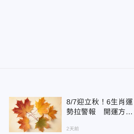
8/7迎立秋！6生肖運
勢拉警報 開運方
式、3禁忌曝光
2天前