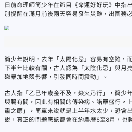
日前
命理師簡少年在節目《命運好好玩》中指出
別提醒在
滿月前後兩天容易發生災難，
出國務
簡少年說明，去年「太陽化忌」容易有空難，
下半年比較有關，古人認為「太陰化忌」與月亮
磁暴加地殼影響，引發同時間震動」。
古人指「乙巳年歲金不及，焱火乃行」，簡少
與腸有關，因此有相關的傳染病、諾羅盛行。
肅之應」，簡單來說就是
上半年水太少，恐會
說，真正的問題應該都會在約農曆6至8月，也