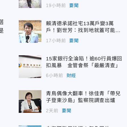
佳青回應了
19小時前
要聞
搭
賴清德承諾社宅13萬戶變3萬
是
戶！劉世芳：找到地就蓋可能變
空餘屋
17小時前
要聞
15家銀行全淪陷！逾60行員爆回
扣風暴 金管會祭「最嚴清查」
6小時前
財經
台
青鳥偶像大翻車！徐佳青「帶兒
子登東沙島」監察院調查出爐
2天前
要聞