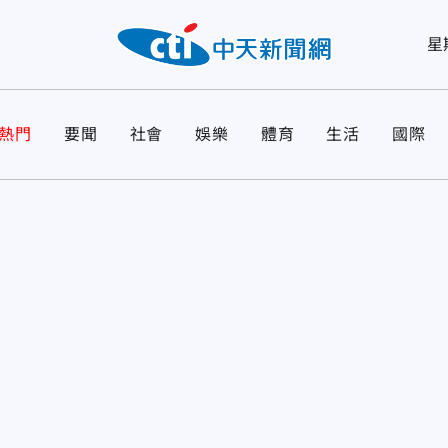
星
熱門
要聞
社會
娛樂
體育
生活
國際