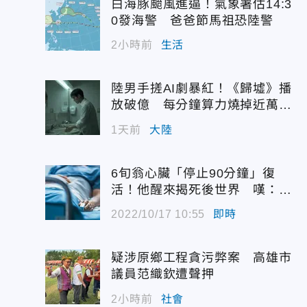
白海豚颱風進逼！氣象署估14:3
0發海警 爸爸節馬祖恐陸警
2小時前
生活
陸男手搓AI劇暴紅！《歸墟》播
放破億 每分鐘算力燒掉近萬台
幣
1天前
大陸
6旬翁心臟「停止90分鐘」復
活！他醒來揭死後世界 嘆：很
恐怖…
2022/10/17 10:55
即時
疑涉原鄉工程貪污弊案 高雄市
議員范織欽遭聲押
2小時前
社會