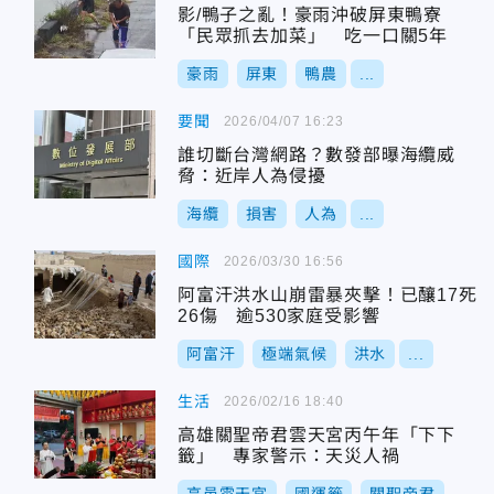
影/鴨子之亂！豪雨沖破屏東鴨寮
「民眾抓去加菜」 吃一口關5年
豪雨
屏東
鴨農
...
要聞
2026/04/07 16:23
誰切斷台灣網路？數發部曝海纜威
脅：近岸人為侵擾
海纜
損害
人為
...
國際
2026/03/30 16:56
阿富汗洪水山崩雷暴夾擊！已釀17死
26傷 逾530家庭受影響
阿富汗
極端氣候
洪水
...
生活
2026/02/16 18:40
高雄關聖帝君雲天宮丙午年「下下
籤」 專家警示：天災人禍