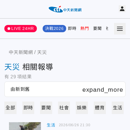
LIVE 24HR
決戰2026
即時
熱門
要聞
社會
娛樂
中天新聞網
天災
天災
相關報導
有
29
項結果
全部
即時
要聞
社會
娛樂
體育
生活
生活
2026/06/26 21:30