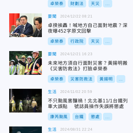
卓榮泰
財劃法
天災
...
要聞
2024/12/22 08:21
卓揆挨轟！喊地方自己面對地震？深
夜曝452字原文回擊
卓榮泰
行政院
天災
...
要聞
2024/12/21 16:23
未來地方須自行面對災害？黃揚明搬
《災害防救法》打臉卓榮泰
卓榮泰
災害防救法
黃揚明
...
生活
2024/11/02 20:59
不只颱風害釀禍！北北基11/1台鐵列
車大誤點 號誌員操作失誤將懲處
康芮颱風
台鐵
懲處
...
生活
2024/08/31 22:24