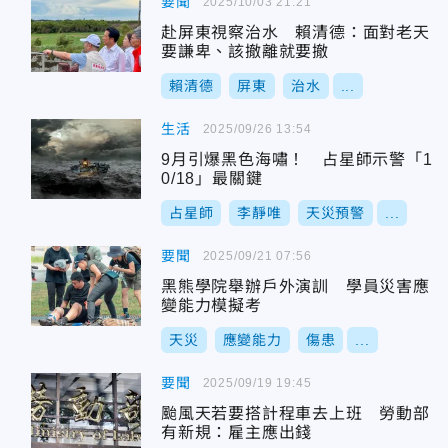
要聞
2025/10/03 21:21
赴屏東視察治水 賴清德：面對老天
要謙卑、該撤離就要撤
賴清德
屏東
治水
...
生活
2025/09/26 13:54
9月引爆黑色海嘯！ 占星師示警「1
0/18」最關鍵
占星師
李靜唯
天災預警
...
要聞
2025/09/21 07:56
黑熊學院舉辦戶外演訓 學員災害應
變能力模擬考
天災
應變能力
傷患
...
要聞
2025/09/19 19:45
颱風天若要搭計程車去上班 勞動部
有新規：雇主應出錢