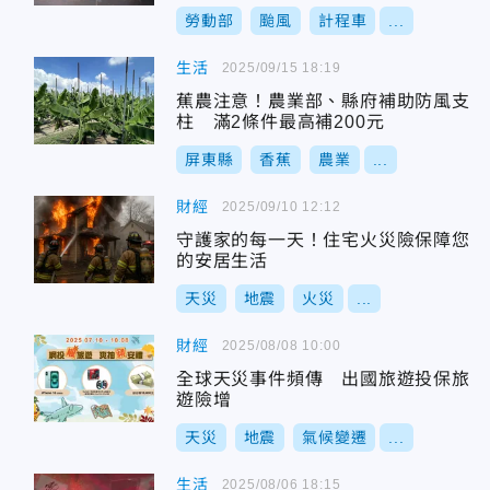
勞動部
颱風
計程車
...
生活
2025/09/15 18:19
蕉農注意！農業部、縣府補助防風支
柱 滿2條件最高補200元
屏東縣
香蕉
農業
...
財經
2025/09/10 12:12
守護家的每一天！住宅火災險保障您
的安居生活
天災
地震
火災
...
財經
2025/08/08 10:00
全球天災事件頻傳 出國旅遊投保旅
遊險增
天災
地震
氣候變遷
...
生活
2025/08/06 18:15