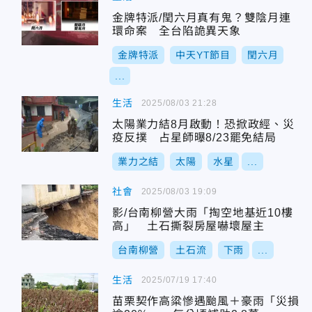
金牌特派/閏六月真有鬼？雙陰月連
環命案 全台陷詭異天象
金牌特派
中天YT節目
閏六月
...
生活
2025/08/03 21:28
太陽業力結8月啟動！恐掀政經、災
疫反撲 占星師曝8/23罷免結局
業力之結
太陽
水星
...
社會
2025/08/03 19:09
影/台南柳營大雨「掏空地基近10樓
高」 土石撕裂房屋嚇壞屋主
台南柳營
土石流
下雨
...
生活
2025/07/19 17:40
苗栗契作高粱慘遇颱風＋豪雨「災損