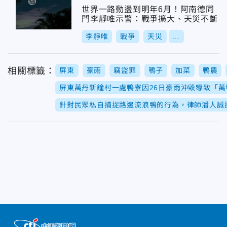
世界一路動盪到明年6月！阿南德同
門李靜唯示警：戰爭擴大、天災不斷
李靜唯
戰爭
天災
...
相關標籤：
屏東
豪雨
竊盜罪
鴨子
加菜
鴨農
屏東萬丹新鐘村一處鴨寮因26日豪雨沖毀導致「
針對民眾私自捕捉路邊流浪鴨的行為，律師潘人誠