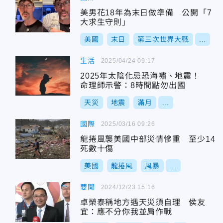
美男花18年為末日做準備 公開「7
大求生守則」
美國
末日
第三次世界大戰
...
生活
2025/04/24 09:17
2025年太陰化忌恐海嘯、地震！
命理師示警：8時間點勿出國
天災
地震
滿月
...
國際
2025/03/16 09:26
龍捲風襲美國中部災情慘重 至少14
死數十傷
美國
龍捲風
風暴
...
要聞
2024/12/23 15:16
卓榮泰稱地方遇天災須自理 侯友
宜：應不分你我並肩作戰