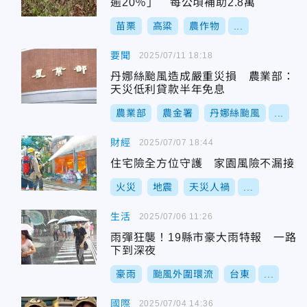
逾20％」 每公頃補助2.8萬
苗栗
高粱
農作物
...
要聞
2025/07/11 18:18
丹娜絲颱風造成嚴重災損 農業部：
天災低利貸款半年免息
農業部
農金署
丹娜絲颱風
...
財經
2025/07/07 18:44
住宅險全方位守護 家園風險不漏接
火災
地震
天災人禍
...
生活
2025/07/06 11:26
雨彈狂襲！19縣市豪大雨特報 一路
下到深夜
豪雨
颱風外圍環流
台東
...
國際
2025/07/04 14:36