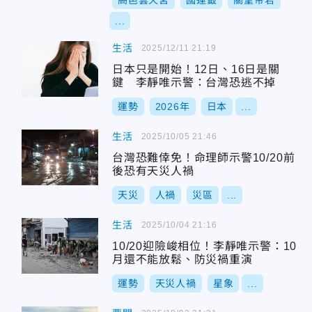
高邑雲天宮
國運籤
關聖帝君
...
生活
2025/12/11 21:19
日本只是開始！12日、16日是關
鍵 李靜唯示警：台灣恐逃不掉
運勢
2026年
日本
...
生活
2025/10/05 21:46
台灣恐難倖免！命理師示警10/20前
後恐有天災人禍
天災
人禍
災區
...
生活
2025/10/04 21:16
10/20迎險峻相位！李靜唯示警：10
月還不能放鬆、防災禍重演
運勢
天災人禍
星象
...