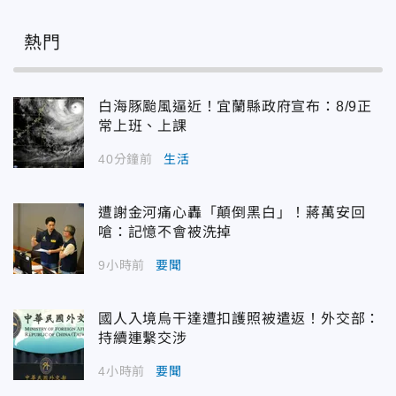
熱門
白海豚颱風逼近！宜蘭縣政府宣布：8/9正
常上班、上課
40分鐘前
生活
遭謝金河痛心轟「顛倒黑白」！蔣萬安回
嗆：記憶不會被洗掉
9小時前
要聞
國人入境烏干達遭扣護照被遣返！外交部：
持續連繫交涉
4小時前
要聞