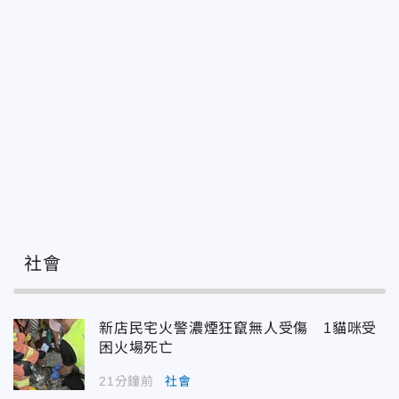
社會
新店民宅火警濃煙狂竄無人受傷 1貓咪受
困火場死亡
21分鐘前
社會