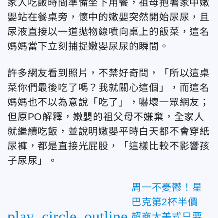
家人吃飯時間準備坐下用餐，祖母抱著家中嫩
嬰站在餐桌旁，懷中的嫩嬰突然開始尿尿，且
尿液直接以一道拋物線噴向桌上的飯菜，這名
媽媽當下立刻捕捉嫩嬰尿尿的瞬間。
許多網友看到照片，不禁好奇問，「所以這桌
菜你們最後吃了嗎？我就關心這個」，而這名
媽媽也不以為意說「吃了」，嚇壞一眾網友；
但原PO解釋，嫩嬰的祖父母不嫌棄，全家人
就繼續吃飯，並說明嫩嬰平時白天都不會穿紙
尿褲，都是直接光屁股，「這樣比較不影響孩
子尿尿」。
周一不憂鬱！星
巴克第2杯半價
play_circle_outline
超商大美式只要