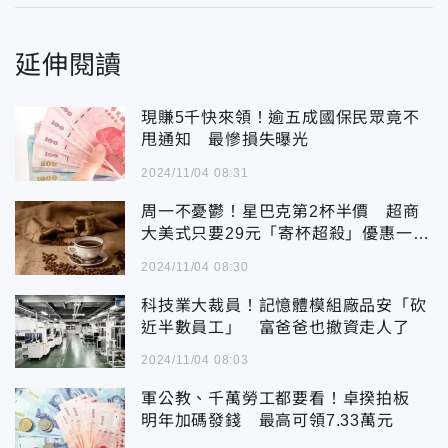
延伸閱讀
現賺5千快來領！逾五成國保民眾竟不
甩通知 最慘損失曝光
2024/11/04 08:31
周一不憂鬱！星巴克第2杯半價 超商
大美式只要29元「寄杯超殺」優惠一次
看
2024/11/04 08:30
科技業大裁員！記憶體模組廠品安「砍
近半數員工」 富爸爸也撤資走人了
2024/11/04 08:03
軍公教、千萬勞工都要看！卓揆拍板
明年加碼發錢 最高可領7.33萬元