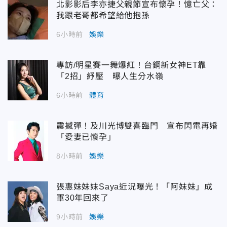
北影影后李亦捷父親節宣布懷孕！憶亡父：
我跟老哥都希望給他抱孫
6小時前
娛樂
專訪/明星賽一舞爆紅！台鋼新女神ET靠
「2招」紓壓 曝人生分水嶺
6小時前
體育
震撼彈！及川光博雙喜臨門 宣布閃電再婚
「愛妻已懷孕」
8小時前
娛樂
張惠妹妹妹Saya近況曝光！「阿妹妹」成
軍30年回來了
9小時前
娛樂