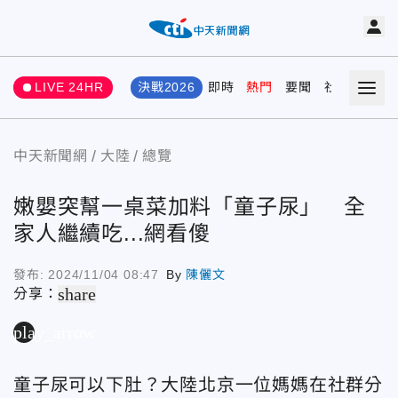
LIVE 24HR
決戰2026
即時
熱門
要聞
社會
娛樂
中天新聞網
大陸
總覽
嫩嬰突幫一桌菜加料「童子尿」 全
家人繼續吃...網看傻
發布:
2024/11/04 08:47
By
陳儷文
share
分享：
play_arrow
童子尿可以下肚？大陸北京一位媽媽在社群分