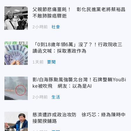
父親節悲痛噩耗！ 彰化民進黨老將蔡裕昌
不敵肺腺癌驟逝
2小時前
社會
「0到18歲年領6萬」沒了？！行政院收三
讀函文喊：採取憲政作為
1天前
要聞
影/白海豚颱風強襲北台灣！石牌整輛YouBi
ke被吹飛 網友：以為是AI
2小時前
生活
慈濟遭詐成政治攻防 徐巧芯：綠為陳時中
接閣揆鋪路