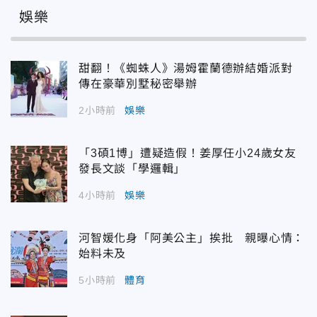
娛樂
甜翻！《蜘蛛人》湯姆霍蘭德辦結婚派對
傳在豪華別墅秘密舉辦
2小時前
娛樂
「3碩1博」遭疑造假！姜厚任小24歲女友
發長文談「學邏輯」
4小時前
娛樂
河智媛化身「阿美公主」挨批 親曝心情：
始料未及
5小時前
體育