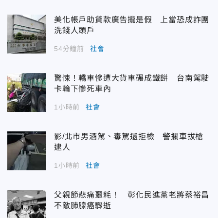
美化帳戶助貸款廣告攏是假 上當恐成詐團
洗錢人頭戶
54分鐘前
社會
驚悚！轎車慘遭大貨車碾成鐵餅 台南駕駛
卡輪下慘死車內
1小時前
社會
影/北市男酒駕、毒駕還拒檢 警攔車拔槍
逮人
1小時前
社會
父親節悲痛噩耗！ 彰化民進黨老將蔡裕昌
不敵肺腺癌驟逝