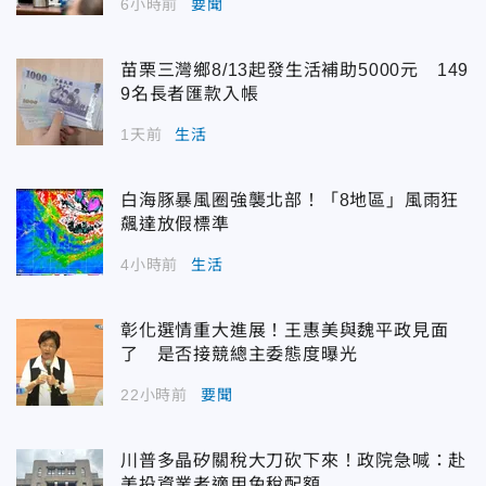
6小時前
要聞
苗栗三灣鄉8/13起發生活補助5000元 149
9名長者匯款入帳
1天前
生活
白海豚暴風圈強襲北部！「8地區」風雨狂
飆達放假標準
4小時前
生活
彰化選情重大進展！王惠美與魏平政見面
了 是否接競總主委態度曝光
22小時前
要聞
川普多晶矽關稅大刀砍下來！政院急喊：赴
美投資業者適用免稅配額