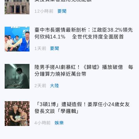
12小時前
要聞
臺中市長選情最新剖析：江啟臣38.2%領先
何欣純14.1% 全世代支持度全面居首
1天前
要聞
陸男手搓AI劇暴紅！《歸墟》播放破億 每
分鐘算力燒掉近萬台幣
2天前
大陸
「3碩1博」遭疑造假！姜厚任小24歲女友
發長文談「學邏輯」
4小時前
娛樂