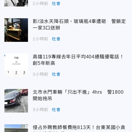
2小時前
社會
影/淡水天降石頭、玻璃瓶4車遭砸 警鎖定
一家3口送辦
2小時前
社會
高雄119專線去年日平均404通騷擾電話！
創5年新高
3小時前
社會
北市水門車輛「只出不進」4hrs 警1800
開始拖吊
3小時前
社會
侵占外聘教師餐費拖813天！台東某國小貪