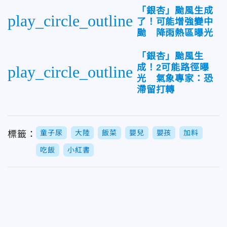
「銀杏」颱風生成
play_circle_outline
了！可能增強變中
颱 降雨熱區曝光
「銀杏」颱風生
成！2可能路徑曝
play_circle_outline
光 氣象專家：恐
滯留打轉
童子尿
大陸
飯菜
嬰兒
嬰孩
加料
標籤：
吃飯
小紅書