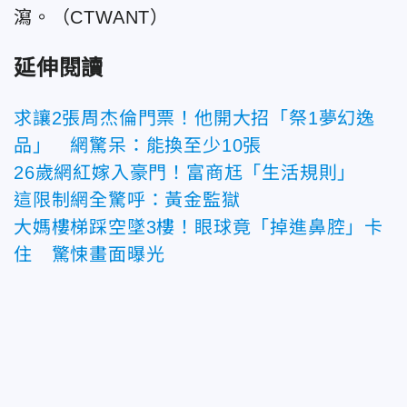
瀉。（CTWANT）
延伸閱讀
求讓2張周杰倫門票！他開大招「祭1夢幻逸
品」 網驚呆：能換至少10張
26歲網紅嫁入豪門！富商尪「生活規則」
這限制網全驚呼：黃金監獄
大媽樓梯踩空墜3樓！眼球竟「掉進鼻腔」卡
住 驚悚畫面曝光