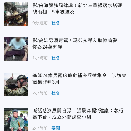
影/白海豚強風肆虐！新北三重掃落水塔砸
破雨棚 5車被波及
9分鐘前
社會
影/高雄男酒毒駕！瑪莎拉蒂友助陣嗆警
慘吞24萬罰單
1小時前
社會
基隆24歲男兩度逃避補充兵徵集令 涉妨害
徵集罪判3月
2小時前
社會
喊話慈濟展開自淨！張景森提2建議：執行
長下台、成立外部調查小組
2小時前
要聞