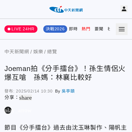
LIVE 24HR
決戰2026
即時
熱門
要聞
社會
娛樂
中天新聞網
娛樂
總覽
Joeman拍《分手擂台》！孫生情侶火
爆互嗆 孫媽：林襄比較好
發布:
2025/02/14 10:30
By
吳亭頤
share
分享：
play_arrow
節目《分手擂台》過去由沈玉琳製作、陽帆主