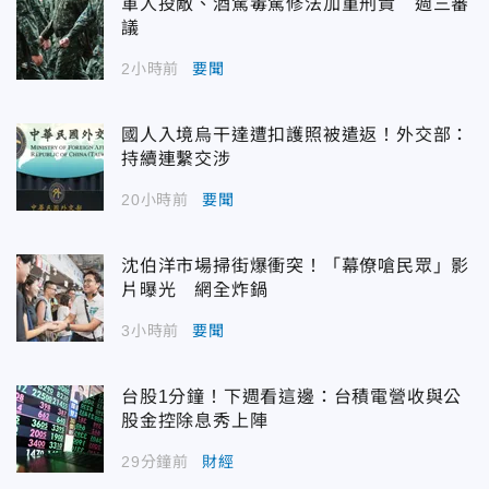
軍人投敵、酒駕毒駕修法加重刑責 週三審
議
2小時前
要聞
國人入境烏干達遭扣護照被遣返！外交部：
持續連繫交涉
20小時前
要聞
沈伯洋市場掃街爆衝突！「幕僚嗆民眾」影
片曝光 網全炸鍋
3小時前
要聞
台股1分鐘！下週看這邊：台積電營收與公
股金控除息秀上陣
29分鐘前
財經