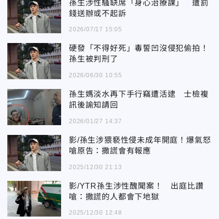
孫生涉性騷缺席「身心治療課」 遭罰
錢送辦或不起訴
2026/07/17 15:05
硬發「不得好死」毒誓凹沒侵犯偷拍！
孫生被判刑了
2026/06/30 10:55
孫生媽淡水再下手行竊遭活逮 士檢複
訊後諭知請回
2026/01/27 14:37
影/孫生涉猥褻性侵未成年開庭！爆氣怒
嗆原告：撒謊會有報應
2025/12/30 21:13
影/YTR孫生涉性醜聞案！ 出庭比讚
嗆：撒謊的人都會下地獄
2025/12/30 12:48