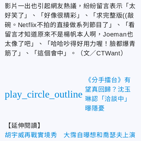
影片一出也引起網友熱議，紛紛留言表示「太
好笑了」、「好像很精彩」、「求完整版((敲
碗。Netflix不拍的直接做系列節目了」、「看
留言才知道原來不是楊帆本人啊，Joeman也
太像了吧」、「哈哈吵得好用力喔！臉都爆青
筋了」、「這個會中」。（文／CTWant）
《分手擂台》有
望真回歸？沈玉
play_circle_outline
琳認「洽談中」
曝隱憂
【延伸閱讀】
胡宇威再戰實境秀 大霈自曝想和喬瑟夫上演