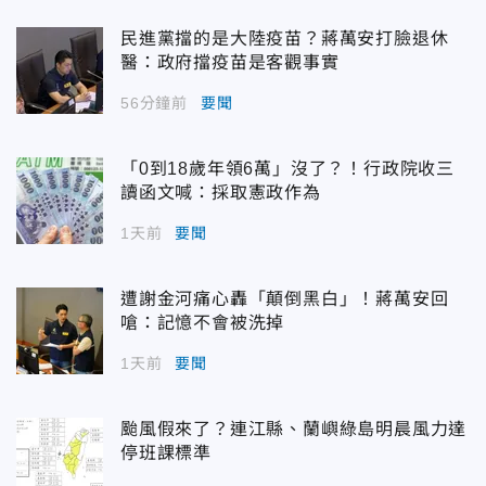
民進黨擋的是大陸疫苗？蔣萬安打臉退休
醫：政府擋疫苗是客觀事實
56分鐘前
要聞
「0到18歲年領6萬」沒了？！行政院收三
讀函文喊：採取憲政作為
1天前
要聞
遭謝金河痛心轟「顛倒黑白」！蔣萬安回
嗆：記憶不會被洗掉
1天前
要聞
颱風假來了？連江縣、蘭嶼綠島明晨風力達
停班課標準