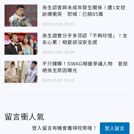
孫生認曾與未成年發生關係！遭1女控
訴爆衝突 怒喊：已賠65萬
2025/12/20 19:13
孫生證實分手多芬認「不夠珍惜」！女
友心累：相愛卻沒安全感
2025/12/01 20:09
不只粿粿！SWAG頻邀爭議人物 昔拒
絕孫生原因曝光
2025/11/21 10:13
留言衝人氣
登入留言有機會獲得旺幣哦！
登入留言