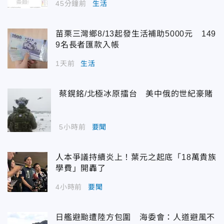
45分鐘前
生活
苗栗三灣鄉8/13起發生活補助5000元 149
9名長者匯款入帳
1天前
生活
蔡鎤銘/北極冰原擂台 美中俄的世紀豪賭
5小時前
要聞
人本爭議持續炎上！葉元之起底「18萬貴族
學費」開轟了
4小時前
要聞
日艦避颱遭陸方包圍 海委會：人道避風不