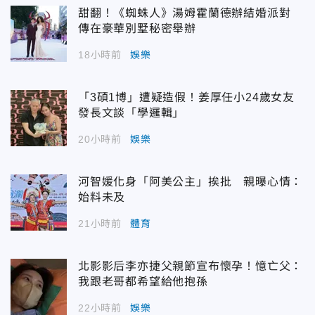
甜翻！《蜘蛛人》湯姆霍蘭德辦結婚派對
傳在豪華別墅秘密舉辦
18小時前
娛樂
「3碩1博」遭疑造假！姜厚任小24歲女友
發長文談「學邏輯」
20小時前
娛樂
河智媛化身「阿美公主」挨批 親曝心情：
始料未及
21小時前
體育
北影影后李亦捷父親節宣布懷孕！憶亡父：
我跟老哥都希望給他抱孫
22小時前
娛樂