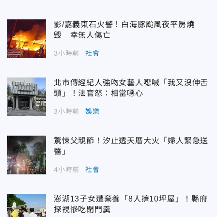
影/嘉義東石火警！白海豚颱風夜平房燒
毀 幸無人傷亡
3小時前
社會
北市傳經紀人強吻女藝人噁喊「我又沒伸舌
頭」！法官怒：相當噁心
3小時前
娛樂
驚悚父親節！汐止透天厝大火「婦人緊急送
醫」
4小時前
社會
澎湖13子女遭棄養「8人擠10坪屋」！縣府
探視慘吃閉門羹