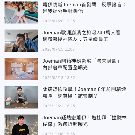
蕭伊情斷Joeman首發聲 反擊謠言：
是我提分手封鎖他
2026/07/28 13:35
Joeman歐洲崩潰之旅吸249萬人看！
網讚幕後神隊友：五星級員工
2026/07/15 11:07
Joeman開箱神秘豪宅「陶朱隱園」
內部奢華配置全曝光
2026/05/13 13:32
北捷恐怖攻擊！Joeman 8年前開箱煙
霧彈 網質疑：該管制？
2025/12/21 16:25
Joeman疑熱戀蕭伊！遊杜拜「撞臉林
俊傑」激瘦近照曝光
2025/12/06 15:55