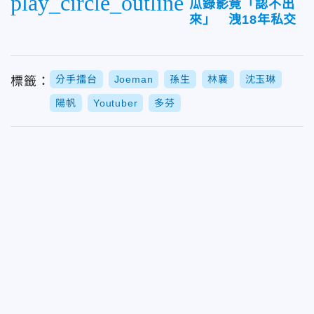
play_circle_outline
瓜錄影竟「認不出
來」 洩18年私交
分手擂台
Joeman
孫生
林襄
沈玉琳
標籤：
陽帆
Youtuber
多芬