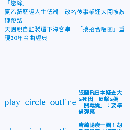
「戀綜」
夏乙薇歷經人生低潮 改名後事業運大開被敲
碗帶路
天團親自監製還下海客串 「接招合唱團」重
現30年金曲經典
張蘭飛日本疑查大
S死因 反擊S媽
play_circle_outline
「開戰說」：要準
備彈藥
唐綺陽瘦一圈！胡