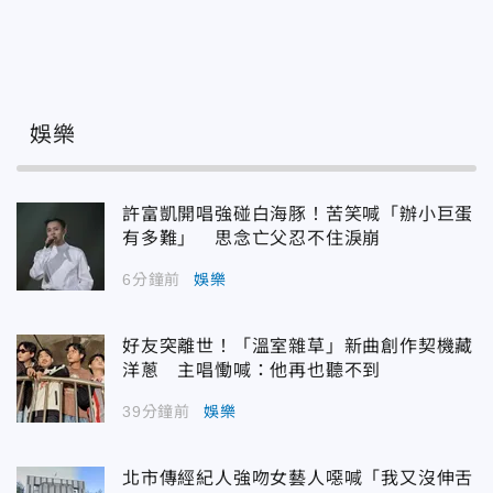
娛樂
許富凱開唱強碰白海豚！苦笑喊「辦小巨蛋
有多難」 思念亡父忍不住淚崩
6分鐘前
娛樂
好友突離世！「溫室雜草」新曲創作契機藏
洋蔥 主唱慟喊：他再也聽不到
39分鐘前
娛樂
北市傳經紀人強吻女藝人噁喊「我又沒伸舌