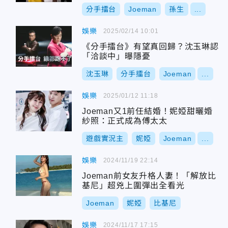
分手擂台
Joeman
孫生
...
娛樂
2025/02/14 10:01
《分手擂台》有望真回歸？沈玉琳認
「洽談中」曝隱憂
沈玉琳
分手擂台
Joeman
...
娛樂
2025/01/12 11:18
Joeman又1前任結婚！妮婭甜曬婚
紗照：正式成為傅太太
遊戲實況主
妮婭
Joeman
...
娛樂
2024/11/19 22:14
Joeman前女友升格人妻！「解放比
基尼」超兇上圍彈出全看光
Joeman
妮婭
比基尼
娛樂
2024/11/17 17:15