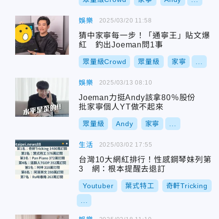
娛樂
2025/03/20 11:58
猜中家寧每一步！「通寧王」貼文爆
紅 釣出Joeman問1事
眾量級Crowd
眾量級
家寧
...
娛樂
2025/03/13 08:10
Joeman力挺Andy該拿80％股份
批家寧個人YT做不起來
眾量級
Andy
家寧
...
生活
2025/03/02 17:55
台灣10大網紅排行！性感鋼琴妹列第
3 網：根本提醒去退訂
Youtuber
葉式特工
奇軒Tricking
...