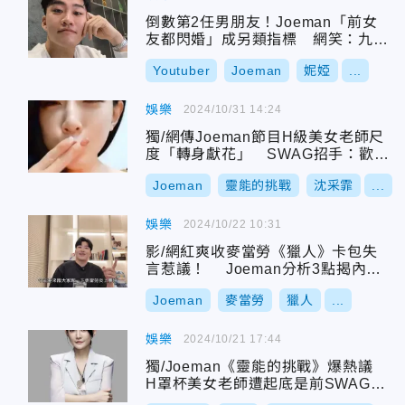
倒數第2任男朋友！Joeman「前女
友都閃婚」成另類指標 網笑：九妹
下個就是真愛
Youtuber
Joeman
妮婭
...
娛樂
2024/10/31 14:24
獨/網傳Joeman節目H級美女老師尺
度「轉身獻花」 SWAG招手：歡迎
回鍋
Joeman
靈能的挑戰
沈采霏
...
娛樂
2024/10/22 10:31
影/網紅爽收麥當勞《獵人》卡包失
言惹議！ Joeman分析3點揭內
幕：成本低
Joeman
麥當勞
獵人
...
娛樂
2024/10/21 17:44
獨/Joeman《靈能的挑戰》爆熱議
H罩杯美女老師遭起底是前SWAG直
播主