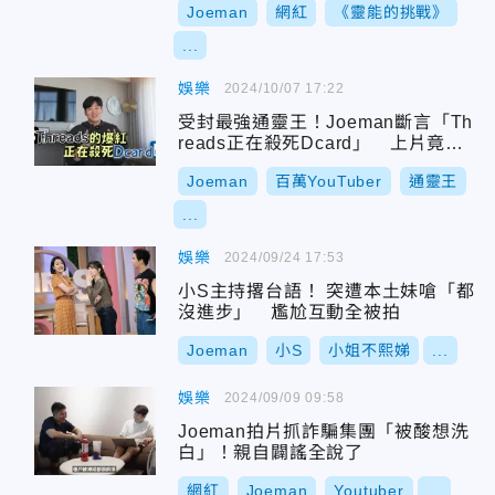
Joeman
網紅
《靈能的挑戰》
...
娛樂
2024/10/07 17:22
受封最強通靈王！Joeman斷言「Th
reads正在殺死Dcard」 上片竟巧
合撞「大書偷吃」
Joeman
百萬YouTuber
通靈王
...
娛樂
2024/09/24 17:53
小S主持撂台語！ 突遭本土妹嗆「都
沒進步」 尷尬互動全被拍
Joeman
小S
小姐不熙娣
...
娛樂
2024/09/09 09:58
Joeman拍片抓詐騙集團「被酸想洗
白」！親自闢謠全說了
網紅
Joeman
Youtuber
...