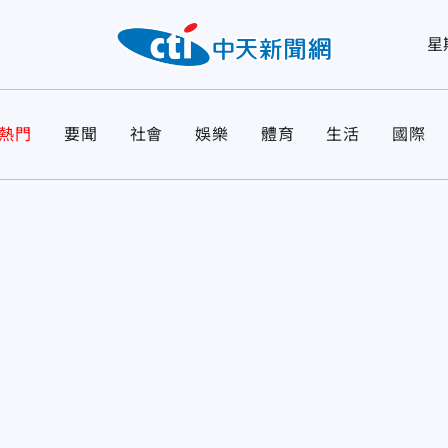
星
熱門
要聞
社會
娛樂
體育
生活
國際