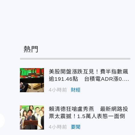
熱門
美股開盤漲跌互見！費半指數飆
逾191.46點 台積電ADR漲0.9
3%
4小時前
財經
賴清德狂嗆盧秀燕 最新網路投
票太震撼！1.5萬人表態一面倒
4小時前
要聞