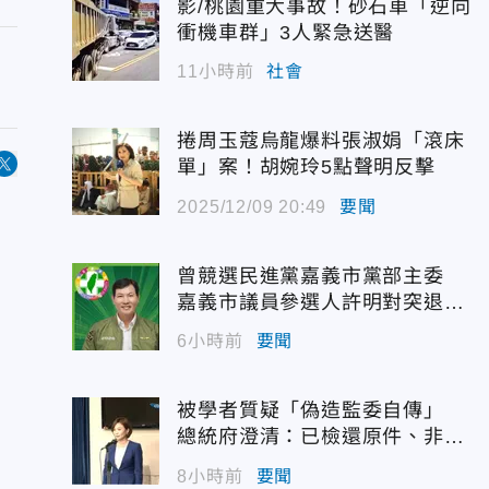
影/桃園重大事故！砂石車「逆向
衝機車群」3人緊急送醫
11小時前
社會
捲周玉蔻烏龍爆料張淑娟「滾床
單」案！胡婉玲5點聲明反擊
2025/12/09 20:49
要聞
曾競選民進黨嘉義市黨部主委
嘉義市議員參選人許明對突退
選！
6小時前
要聞
被學者質疑「偽造監委自傳」
總統府澄清：已檢還原件、非府
方提供
8小時前
要聞