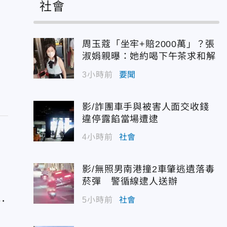
社會
周玉蔻「坐牢+賠2000萬」？張
淑娟親曝：她約喝下午茶求和解
3小時前
要聞
影/詐團車手與被害人面交收錢
違停露餡當場遭逮
4小時前
社會
影/無照男南港撞2車肇逃遺落毒
菸彈 警循線逮人送辦
急
5小時前
社會