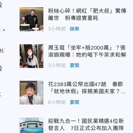
股
粉絲心碎！網紅「肥大叔」驚傳
離世 粉專證實噩耗
3小時前
娛樂
周玉蔻「坐牢+賠2000萬」？張
聯社）
淑娟親曝：她約喝下午茶求和解
3小時前
要聞
股
花2383萬公帑出國47趟 春節
「就地休假」探親美國夫家？徐
上
佳青回應了
8小時前
要聞
迎戰九合一！國民黨精選4位新
發言人 7日正式公布加入團隊