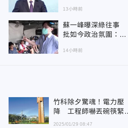
被貼上食安破口
13小時前
蘇一峰曝深綠往事
批如今政治氛圍：連
救人都要害怕
14小時前
竹科除夕驚魂！電力壓
降 工程師嚇丟碗筷緊
趕回園區
2025/01/29 08:47