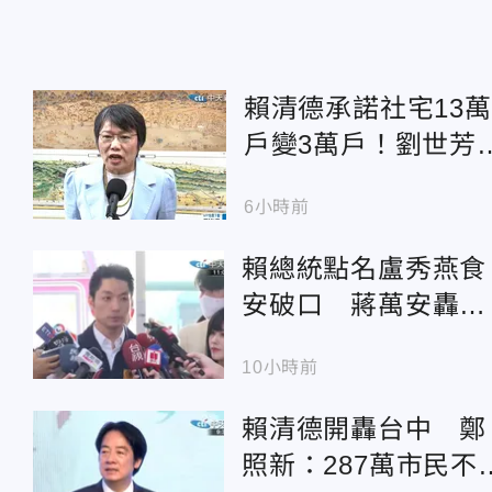
賴清德承諾社宅13萬
戶變3萬戶！劉世芳
找到地就蓋可能變空
6小時前
餘屋
賴總統點名盧秀燕食
安破口 蔣萬安轟：
神隱1個月開口就卸
10小時前
賴清德開轟台中 鄭
照新：287萬市民不