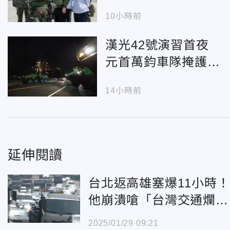
彈、水雷裝載
10小時前
漢光42號演習首夜
元首萬鈞車隊掩護賴
清德直奔圓山指揮所
14小時前
延伸閱讀
台北返高雄塞爆11小時！
他崩潰嗆「台灣交通爛」
網笑：活該
2025/01/29 09:21