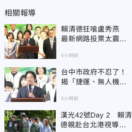
相關報導
賴清德狂嗆盧秀燕
最新網路投票太震
撼！1.5萬人表態一面
4小時前
倒
台中市政府不忍了！
揭「捷運、無人機、
食安」中央雙標真相
9小時前
漢光42號Day 2 賴清
德親赴台北港視導飛