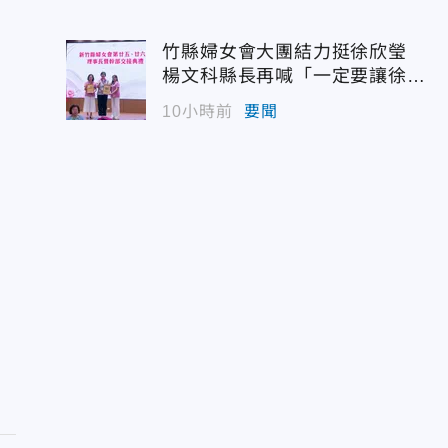
竹縣婦女會大團結力挺徐欣瑩
楊文科縣長再喊「一定要讓徐欣
瑩當選」
10小時前
要聞