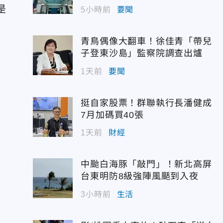
是
5小時前
要聞
青鳥偶像大翻車！徐佳青「帶兒
子登東沙島」監察院調查出爐
1天前
要聞
挺自家股票！群聯執行長潘健成
7月加碼買40張
1天前
財經
中颱白海豚「敲門」！新北高屏
台東明防8級強陣風颳到入夜
3小時前
生活