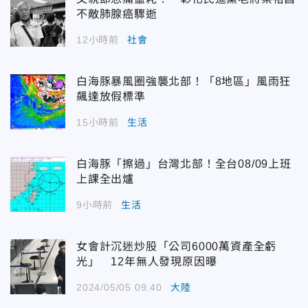
不敵肺腺癌驟逝
12小時前
社會
白海豚暴風圈強襲北部！「8地區」風雨狂
飆達放假標準
15小時前
生活
白海豚「擦過」台灣北部！全台08/09上班
上課全出爐
9小時前
生活
女會計沉迷炒股「公司6000萬資產全虧
光」 12年無人發現原因曝
2024/05/05 09:40
大陸