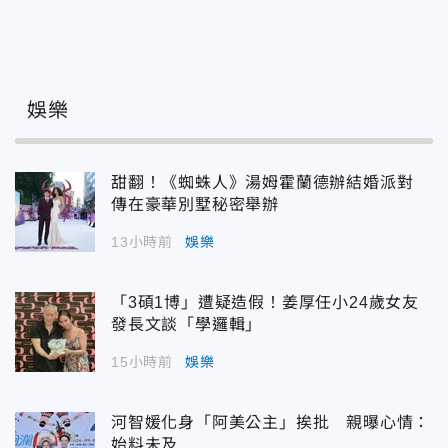
娛樂
甜翻！《蜘蛛人》湯姆霍蘭德辦結婚派對
傳在豪華別墅秘密舉辦
13小時前
娛樂
「3碩1博」遭疑造假！姜厚任小24歲女友
發長文談「學邏輯」
15小時前
娛樂
河智媛化身「阿美公主」挨批 親曝心情：
始料未及