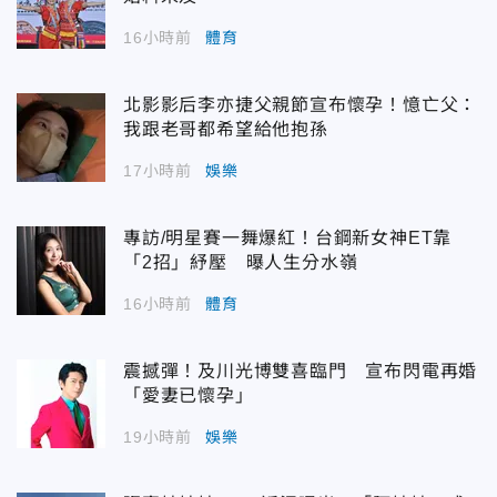
16小時前
體育
北影影后李亦捷父親節宣布懷孕！憶亡父：
我跟老哥都希望給他抱孫
17小時前
娛樂
專訪/明星賽一舞爆紅！台鋼新女神ET靠
「2招」紓壓 曝人生分水嶺
16小時前
體育
震撼彈！及川光博雙喜臨門 宣布閃電再婚
「愛妻已懷孕」
19小時前
娛樂