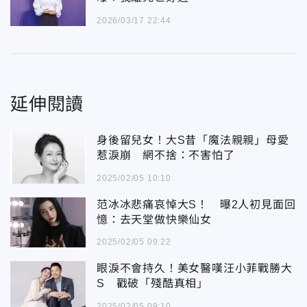
2026/03/17 22:44
延伸閱讀
身後留兒女！大S昔「魔法親親」母愛
惹淚崩 網不捨：不害怕了
2025/02/05 10:10
范冰冰悲痛哀悼大S！ 曝2人初見面回
憶：去天堂做快樂仙女
2025/02/05 09:22
眼淚不會持久！美女醫嘆汪小菲戰勝大
S 戳破「殘酷真相」
2025/02/05 09:10