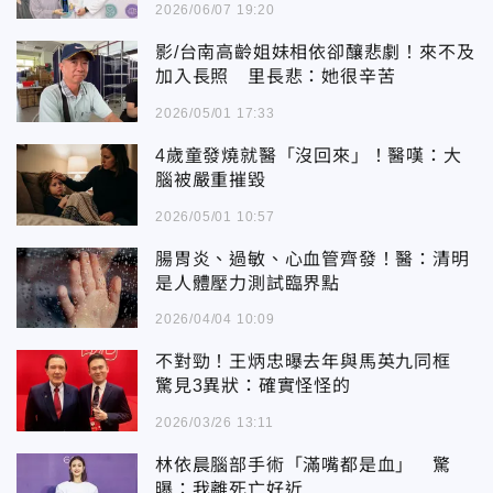
2026/06/07 19:20
影/台南高齡姐妹相依卻釀悲劇！來不及
加入長照 里長悲：她很辛苦
2026/05/01 17:33
4歲童發燒就醫「沒回來」！醫嘆：大
腦被嚴重摧毀
2026/05/01 10:57
腸胃炎、過敏、心血管齊發！醫：清明
是人體壓力測試臨界點
2026/04/04 10:09
不對勁！王炳忠曝去年與馬英九同框
驚見3異狀：確實怪怪的
2026/03/26 13:11
林依晨腦部手術「滿嘴都是血」 驚
曝：我離死亡好近