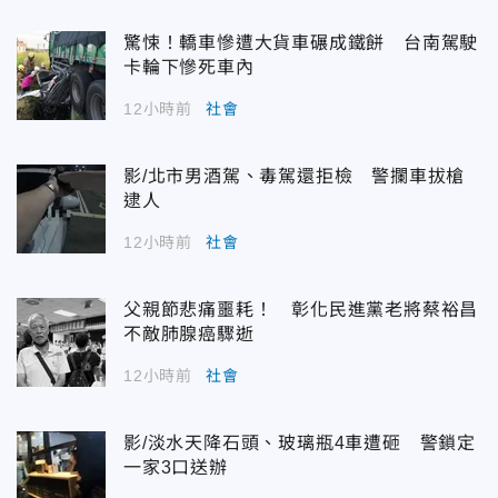
驚悚！轎車慘遭大貨車碾成鐵餅 台南駕駛
卡輪下慘死車內
12小時前
社會
影/北市男酒駕、毒駕還拒檢 警攔車拔槍
逮人
12小時前
社會
父親節悲痛噩耗！ 彰化民進黨老將蔡裕昌
不敵肺腺癌驟逝
12小時前
社會
影/淡水天降石頭、玻璃瓶4車遭砸 警鎖定
一家3口送辦