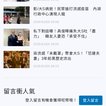
影/大S病逝！民眾搶打流感疫苗 內湖
行政中心湧現人龍
2025/02/05 09:09
私下對話曝！具俊曄痛失大S吐「盡
力」 韓友人憂恐「承受不住」
2025/02/05 09:05
染流感「未戴罩」聚會大S！「范建夫
妻」3年前黑歷史流出
2025/02/05 08:23
留言衝人氣
登入留言有機會獲得旺幣哦！
登入留言