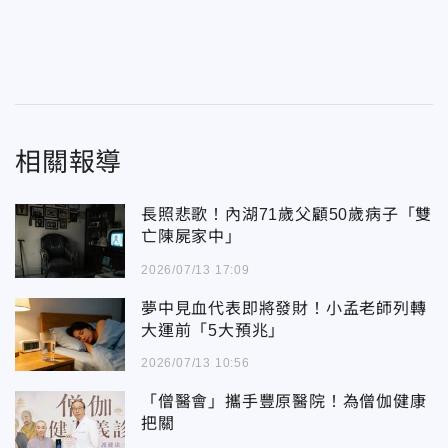
相關報導
長照悲歌！內湖71歲父顧50歲病子「雙
亡陳屍家中」
2026/07/13 17:09
夢中見血代表即將發財！小孟老師列轉
大運前「5大預兆」
2026/07/13 10:56
「僧醫會」攜手豐原醫院！為僧伽健康
把關