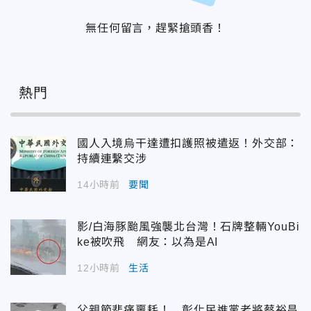
無任何留言，趕緊搶頭香！
熱門
國人入境烏干達遭扣護照被遣返！外交部：
持續連繫交涉
14小時前
要聞
影/白海豚颱風強襲北台灣！石牌整輛YouBi
ke被吹飛 網友：以為是AI
12小時前
生活
父親節悲痛噩耗！ 彰化民進黨老將蔡裕昌