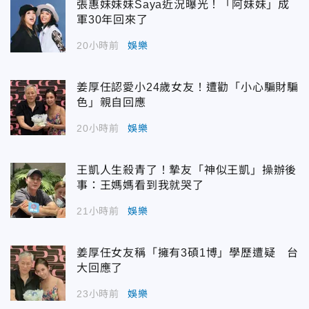
張惠妹妹妹Saya近況曝光！「阿妹妹」成
軍30年回來了
20小時前
娛樂
姜厚任認愛小24歲女友！遭勸「小心騙財騙
色」親自回應
20小時前
娛樂
王凱人生殺青了！摯友「神似王凱」操辦後
事：王媽媽看到我就哭了
21小時前
娛樂
姜厚任女友稱「擁有3碩1博」學歷遭疑 台
大回應了
23小時前
娛樂