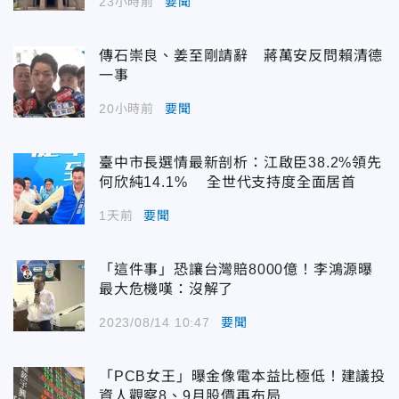
23小時前
要聞
傳石崇良、姜至剛請辭 蔣萬安反問賴清德
一事
20小時前
要聞
臺中市長選情最新剖析：江啟臣38.2%領先
何欣純14.1% 全世代支持度全面居首
1天前
要聞
「這件事」恐讓台灣賠8000億！李鴻源曝
最大危機嘆：沒解了
2023/08/14 10:47
要聞
「PCB女王」曝金像電本益比極低！建議投
資人觀察8、9月股價再布局