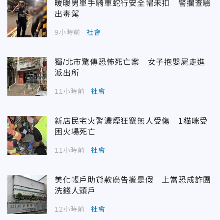
暖暖男單手騎車蛇行安全帽未扣 警攔查驗
出毒駕
9小時前
社會
獨/北市驚傳恐怖死亡案 女子抱嬰屍走進
派出所
11小時前
社會
新店民宅火警濃煙狂竄無人受傷 1貓咪受
困火場死亡
11小時前
社會
美化帳戶助貸款廣告攏是假 上當恐成詐團
洗錢人頭戶
12小時前
社會