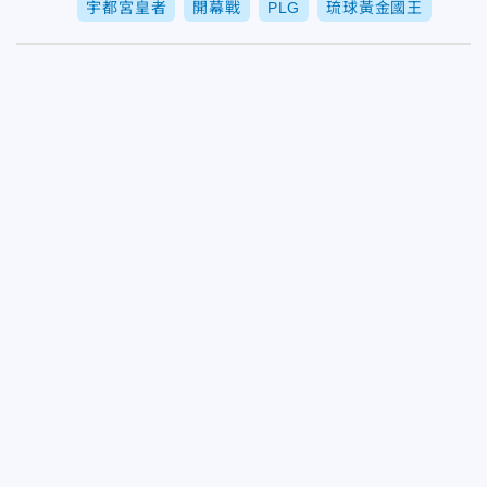
宇都宮皇者
開幕戰
PLG
琉球黃金國王