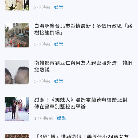
2小時前
娛樂
白海豚襲台北市災情最新！多個行政區「路
樹接連倒塌」
3小時前
娛樂
南韓影帝劉亞仁與男友人親密照外流 韓網
掀熱議
3小時前
娛樂
甜翻！《蜘蛛人》湯姆霍蘭德辦結婚派對
傳在豪華別墅秘密舉辦
17小時前
娛樂
「3碩1博」遭疑造假！姜厚任小24歲女友