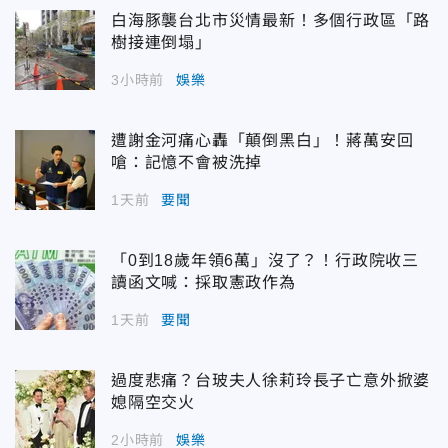
白海豚襲台北市災情最新！多個行政區「路
樹接連倒塌」
3小時前
娛樂
遭謝金河痛心轟「顛倒黑白」！蔣萬安回
嗆：記憶不會被洗掉
1天前
要聞
「0到18歲年領6萬」沒了？！行政院收三
讀函文喊：採取憲政作為
1天前
要聞
過度悲痛？台玻夫人徐莉玲長子亡意外掀婆
媳隔空交火
2小時前
娛樂