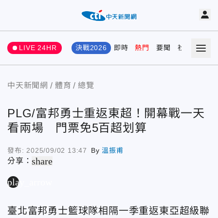
LIVE 24HR
決戰2026
即時
熱門
要聞
社會
娛樂
中天新聞網
體育
總覽
PLG/富邦勇士重返東超！開幕戰一天
看兩場 門票免5百超划算
發布:
2025/09/02 13:47
By
溫振甫
share
分享：
play_arrow
臺北富邦勇士籃球隊相隔一季重返東亞超級聯