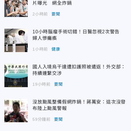
片曝光 網全炸鍋
2小時前
要聞
10小時腦瘤手術切錯！日醫忽視2次警告
婦人慘癱瘓
1小時前
健康
國人入境烏干達遭扣護照被遣返！外交部：
持續連繫交涉
19小時前
要聞
沒放颱風整備假網炸鍋！蔣萬安：這次沒發
布陸上颱風警報
59分鐘前
要聞