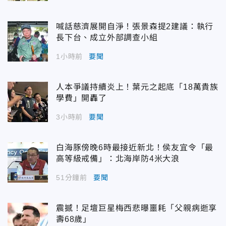
喊話慈濟展開自淨！張景森提2建議：執行
長下台、成立外部調查小組
1小時前
要聞
人本爭議持續炎上！葉元之起底「18萬貴族
學費」開轟了
3小時前
要聞
白海豚傍晚6時最接近新北！侯友宜令「最
高等級戒備」：北海岸防4米大浪
51分鐘前
要聞
震撼！足壇巨星梅西悲曝噩耗「父親病逝享
壽68歲」