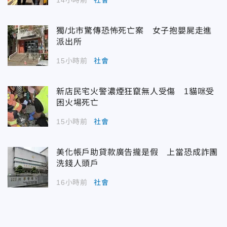
獨/北市驚傳恐怖死亡案 女子抱嬰屍走進
派出所
15小時前
社會
新店民宅火警濃煙狂竄無人受傷 1貓咪受
困火場死亡
15小時前
社會
美化帳戶助貸款廣告攏是假 上當恐成詐團
洗錢人頭戶
16小時前
社會