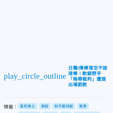
日職/揮棒落空不撿
球棒！軟銀野手
play_circle_outline
「侮辱裁判」遭逐
出場罰款
富邦勇士
東超
和平籃球館
售票
標籤：