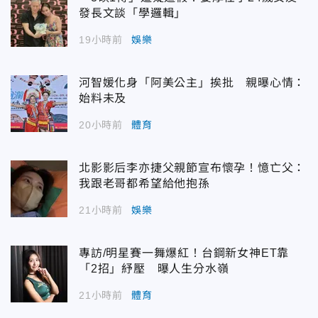
發長文談「學邏輯」
19小時前
娛樂
河智媛化身「阿美公主」挨批 親曝心情：
始料未及
20小時前
體育
北影影后李亦捷父親節宣布懷孕！憶亡父：
我跟老哥都希望給他抱孫
21小時前
娛樂
專訪/明星賽一舞爆紅！台鋼新女神ET靠
「2招」紓壓 曝人生分水嶺
21小時前
體育