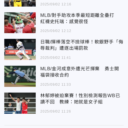
2025/09/02 12:16
MLB/對手助攻本季最短距離全壘打
紅襪史托瑞：感覺很怪
2025/09/02 12:12
日職/揮棒落空不撿球棒！軟銀野手「侮
辱裁判」遭逐出場罰款
2025/09/02 11:41
MLB/金河成意外遭光芒揮棄 勇士開
福袋接收合約
2025/09/02 11:33
林郁婷被迫棄賽！性別檢測報告WB已
讀不回 教練：她就是女子組
2025/09/02 11:26