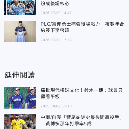
盼成後場核心
2026/07/29 14:41
PLG/富邦勇士補強後場戰力 複數年合
約簽下李啓瑋
2026/07/28 17:37
延伸閱讀
痛批現代棒球文化！鈴木一朗：球員只
顧看平板
2025/09/02 13:10
中職/自曝「響尾蛇隊史最後開轟投手」
黃博多那年打擊率5成