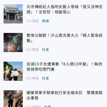
北市傳經紀人強吻女藝人噁喊「我又沒伸舌
頭」！法官怒：相當噁心
2小時前
娛樂
驚悚父親節！汐止透天厝大火「婦人緊急送
醫」
3小時前
社會
澎湖13子女遭棄養「8人擠10坪屋」！縣府
探視慘吃閉門羹
4小時前
社會
暖暖男單手騎車蛇行安全帽未扣 警攔查驗
出毒駕
14小時前
社會