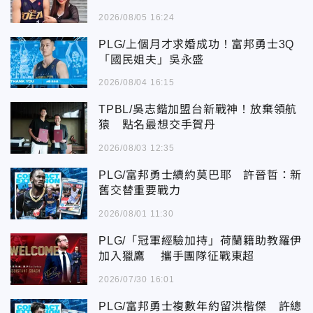
2026/08/05 16:24
PLG/上個月才求婚成功！富邦勇士3Q
「國民姐夫」吳永盛
2026/08/04 16:15
TPBL/吳志鍇加盟台新戰神！放棄領航
猿 點名最想交手賀丹
2026/08/03 12:35
PLG/富邦勇士續約莫巴耶 許晉哲：新
舊交替重要戰力
2026/08/01 11:30
PLG/「冠軍經驗加持」荷蘭籍助教羅伊
加入獵鷹 攜手團隊征戰東超
2026/07/30 16:01
PLG/富邦勇士複數年約留洪楷傑 許總