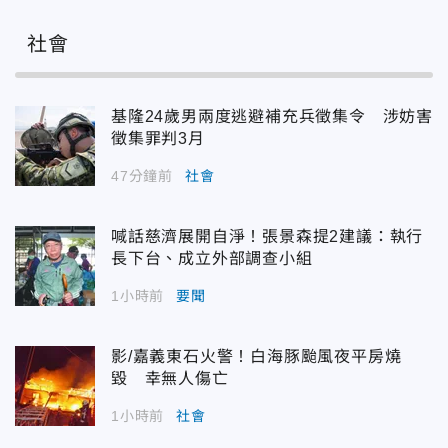
社會
基隆24歲男兩度逃避補充兵徵集令 涉妨害
徵集罪判3月
47分鐘前
社會
喊話慈濟展開自淨！張景森提2建議：執行
長下台、成立外部調查小組
1小時前
要聞
影/嘉義東石火警！白海豚颱風夜平房燒
毀 幸無人傷亡
1小時前
社會