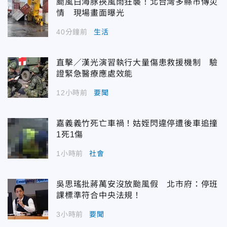
颱風白海豚挾風雨狂襲！北台灣多縣市傳災
情 現場畫面曝光
40分鐘前
生活
直擊／漢光演習執行大量傷患救援機制 驗
證緊急醫療應處效能
12小時前
要聞
嘉義義竹死亡車禍！姑姪閃違停遭後車追撞
1死1傷
1小時前
社會
吳思瑤批蔣萬安沒放颱風假 北市府：停班
課標準符合中央法規！
3小時前
要聞