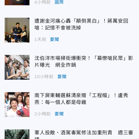
4小時前
國際
遭謝金河痛心轟「顛倒黑白」！蔣萬安回
嗆：記憶不會被洗掉
1天前
要聞
沈伯洋市場掃街爆衝突！「幕僚嗆民眾」影
片曝光 網全炸鍋
10小時前
要聞
南下屏東輔選蘇清泉贈「工程帽」！盧秀
燕：每一個人都是母雞
2小時前
要聞
軍人投敵、酒駕毒駕修法加重刑責 週三審