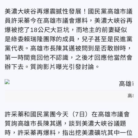
美濃大峽谷再爆震撼性發展！國民黨高雄市議
員許采蓁今在高雄市議會爆料，美濃大峽谷再
爆被挖了18公尺大巨坑，而地主的前妻疑似
是綠委賴瑞隆團隊的成員，兒子甚至是民進黨
黨代表。高雄市長陳其邁被問到是否敢辦時，
第一時間竟回他不認識，之後才回應他當然會
辦下去。質詢影片曝光引發討論。
高雄
許采蓁和國民黨團今天（7日）在高雄市議會
質詢高雄市長陳其邁，談到美濃大峽谷議題
時，許采蓁再爆料，指出挖美濃礦坑其中一位