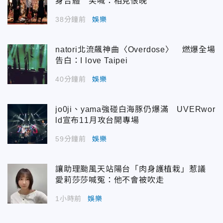
身合體 笑喊：相見恨晚
38分鐘前
娛樂
natori北流飆神曲〈Overdose〉 燃爆全場
告白：I love Taipei
40分鐘前
娛樂
jo0ji、yama強碰白海豚仍爆滿 UVERwor
ld宣布11月攻台開專場
59分鐘前
娛樂
讓助理颱風天站陽台「肉身護植栽」惹議
愛莉莎莎喊冤：他不會被吹走
1小時前
娛樂