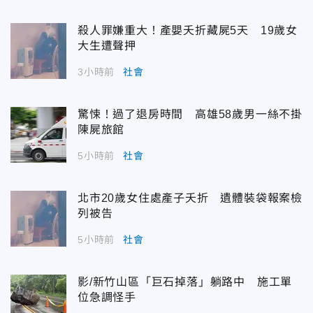
殺人罪嫌重大！產嬰夭折藏屍5天 19歲女
大生遭聲押
3小時前
社會
驚悚！過了退房時間 高雄58歲男一絲不掛
陳屍旅館
5小時前
社會
北市20歲女住處產子夭折 遺體裝袋報案檢
列被告
5小時前
社會
影/新竹山區「巨石掉落」躺路中 施工單
位急調怪手