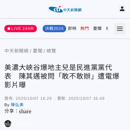
LIVE 24HR
決戰2026
即時
熱門
要聞
社會
娛樂
中天新聞網
要聞
總覽
美濃大峽谷爆地主兒是民進黨黨代
表 陳其邁被問「敢不敢辦」遭電爆
影片曝
發布:
2025/10/07 16:29
, 更新:
2025/10/07 16:48
By
陳弘美
share
分享：
play_arrow