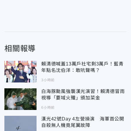
相關報導
賴清德喊蓋13萬戶社宅剩3萬戶！藍青
年點名沈伯洋：敢吭聲嗎？
3小時前
白海豚颱風強襲漢光演習！賴清德冒雨
視導「要域火殲」頒加菜金
6小時前
漢光42號Day 4左營操演 海軍首公開
自殺無人機竟尾翼故障