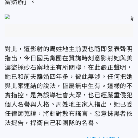
當然辦」。
對此，遭影射的周姓地主前妻也隨即發表聲明
指出，今日國民黨團在質詢時刻意影射她與美
濃盜採砂石案地主有所關聯，在此嚴正聲明，
她已和前夫離婚四年多，彼此無涉。任何把她
與此案連結的說法，皆屬無中生有。這樣的不
實指控，是為誤導社會大眾，也已經嚴重侵犯
個人名譽與人格。周姓地主家人指出，她已委
任律師蒐證，將針對散布謠言、惡意抹黑者依
法提告，捍衛自己和團隊的名譽。