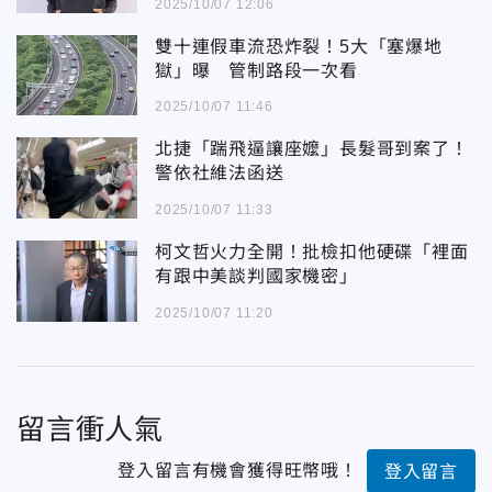
2025/10/07 12:06
雙十連假車流恐炸裂！5大「塞爆地
獄」曝 管制路段一次看
2025/10/07 11:46
北捷「踹飛逼讓座嬤」長髮哥到案了！
警依社維法函送
2025/10/07 11:33
柯文哲火力全開！批檢扣他硬碟「裡面
有跟中美談判國家機密」
2025/10/07 11:20
留言衝人氣
登入留言有機會獲得旺幣哦！
登入留言