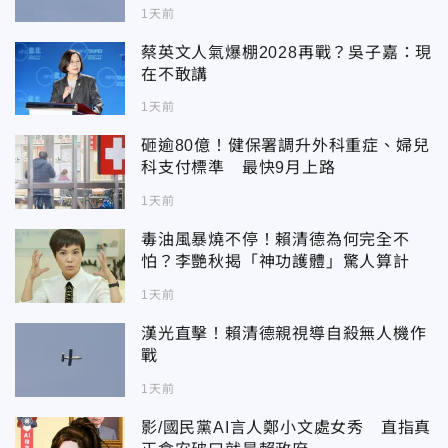
1天前
蔡英文人氣爆棚2028再戰？吳子嘉：現
在不敢講
1天前
砸逾80億！健保署調升外科重症、婦兒
科支付標準 最快9月上路
1天前
毒油風暴燒不停！賴清德為何完全不
怕？李艷秋揭「神功護體」驚人算計
1天前
漢光直擊！賴清德親視導自殺無人機作
戰
1天前
影/國民黨AI言人鄭小文處女秀 直指真