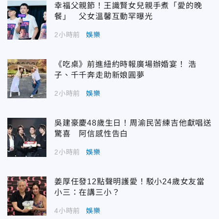
幸福父親節！王識賢女兒親手煮「愛的晚
餐」 父女溫馨互動罕曝光
2小時前
娛樂
《吃桌》前進紐約時報廣場辦婚宴！ 浩
子、千千奔走助新娘圓夢
2小時前
娛樂
吳建豪慶48歲生日！周渝民苦練吉他獻唱送
驚喜 阿信感性告白
2小時前
娛樂
姜厚任發12點聲明護愛！駁小24歲女友當
小三：在講三小？
4小時前
娛樂