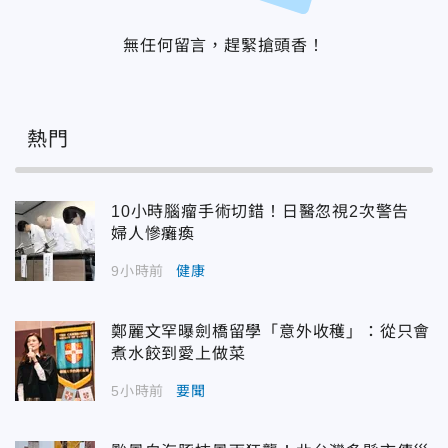
無任何留言，趕緊搶頭香！
熱門
10小時腦瘤手術切錯！日醫忽視2次警告
婦人慘癱瘓
9小時前
健康
鄭麗文罕曝劍橋留學「意外收穫」：從只會
煮水餃到愛上做菜
5小時前
要聞