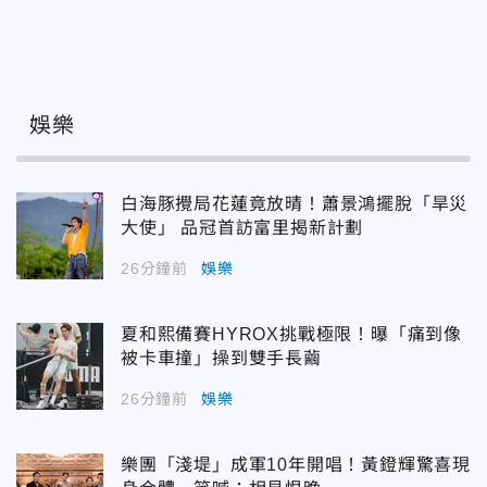
娛樂
白海豚攪局花蓮竟放晴！蕭景鴻擺脫「旱災
大使」 品冠首訪富里揭新計劃
26分鐘前
娛樂
夏和熙備賽HYROX挑戰極限！曝「痛到像
被卡車撞」操到雙手長繭
26分鐘前
娛樂
樂團「淺堤」成軍10年開唱！黃鐙輝驚喜現