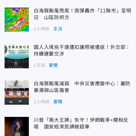
白海豚颱風甩尾！雨彈轟炸「11縣市」至明
日 山區防坍方
1小時前
生活
國人入境烏干達遭扣護照被遣返！外交部：
持續連繫交涉
1天前
要聞
白海豚颱風減弱 中央災害應變中心：嚴防
暴潮與山區傷害
1小時前
要聞
川普「兩大王牌」失守！伊朗戰爭+關稅反
噬 國安經濟民調被超車