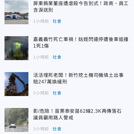
屏東鎢業董座遭虐殺今告別式！政商、員工
含淚送別
1小時前
社會
嘉義義竹死亡車禍！姑姪閃違停遭後車追撞
1死1傷
1小時前
社會
活活埋死老闆！新竹挖土機司機填土出事
賠247萬換緩刑
2小時前
社會
影/危險！苗栗泰安苗62線2.3K再傳落石
議員籲用路人警戒
3小時前
社會