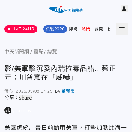
LIVE 24HR
決戰2026
即時
熱門
要聞
社會
娛樂
中天新聞網
國際
總覽
影/美軍擊沉委內瑞拉毒品船…蔡正
元：川普意在「威嚇」
發布:
2025/09/08 14:29
By
苗珮瑩
share
分享：
play_arrow
美國總統川普日前動用美軍，打擊加勒比海一