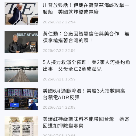
川普放狠話！伊朗在荷莫茲海峽攻擊一
艘船 美國就炸橋或電廠
2026/07/22 22:54
黃仁勳：台廠因智慧信任與美合作 無
須拿槍指著台灣的頭！
2026/07/22 22:06
5人接力救溺全罹難！美2家人河邊釣魚
出事 父母全亡2童成孤兒
2026/07/21 16:59
美國6月通膨降溫！美股3大指數開高
台積電ADR反彈
2026/07/14 22:08
美爆紅神級調味料不能帶回台灣 她寄
回遭扣押險變毒梟