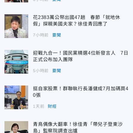
花2383萬公帑出國47趟 春節「就地休
假」探親美國夫家？徐佳青回應了
7小時前
要聞
迎戰九合一！國民黨精選4位新發言人 7日
正式公布加入團隊
5小時前
要聞
挺自家股票！群聯執行長潘健成7月加碼買4
0張
1天前
財經
青鳥偶像大翻車！徐佳青「帶兒子登東沙
島」監察院調查出爐