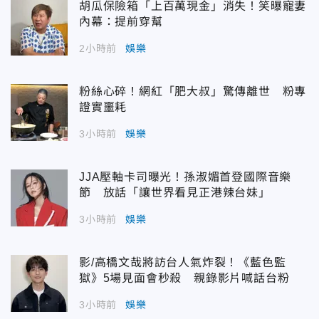
胡瓜保險箱「上百萬現金」消失！笑曝寵妻
內幕：提前穿幫
2小時前
娛樂
粉絲心碎！網紅「肥大叔」驚傳離世 粉專
證實噩耗
3小時前
娛樂
JJA壓軸卡司曝光！孫淑媚首登國際音樂
節 放話「讓世界看見正港辣台妹」
3小時前
娛樂
影/高橋文哉將訪台人氣炸裂！《藍色監
獄》5場見面會秒殺 親錄影片喊話台粉
3小時前
娛樂