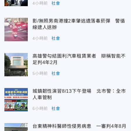
4小時前
社會
影/無照男南港撞2車肇逃遺落毒菸彈 警循
線逮人送辦
4小時前
社會
高雄警勾結圖利汽車租賃業者 辯稱智能不
足判4年2月
5小時前
社會
城鎮韌性演習8/13下午登場 北市警：全市
人車管制
6小時前
社會
台東精神科醫師性侵男病患 一審判4年8月