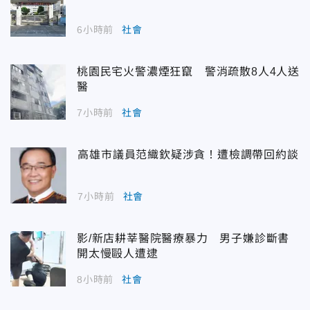
6小時前
社會
桃園民宅火警濃煙狂竄 警消疏散8人4人送
醫
7小時前
社會
高雄市議員范織欽疑涉貪！遭檢調帶回約談
7小時前
社會
影/新店耕莘醫院醫療暴力 男子嫌診斷書
開太慢毆人遭逮
8小時前
社會