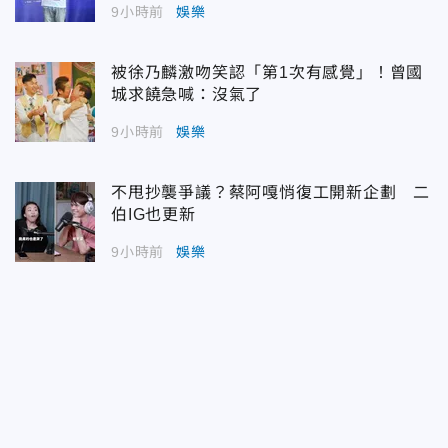
9小時前
娛樂
被徐乃麟激吻笑認「第1次有感覺」！曾國
城求饒急喊：沒氣了
9小時前
娛樂
不甩抄襲爭議？蔡阿嘎悄復工開新企劃 二
伯IG也更新
9小時前
娛樂