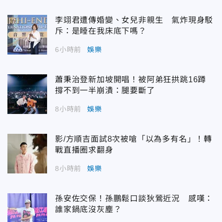
李翊君遭傳婚變、女兒非親生 氣炸現身駁
斥：是睡在我床底下嗎？
6小時前
娛樂
蕭秉治登新加坡開唱！被阿弟狂拱跳16蹲
撐不到一半崩潰：腿要斷了
8小時前
娛樂
影/方順吉面試8次被嗆「以為多有名」！轉
戰直播圈求翻身
8小時前
娛樂
孫安佐交保！孫鵬鬆口談狄鶯近況 感嘆：
誰家鍋底沒灰塵？