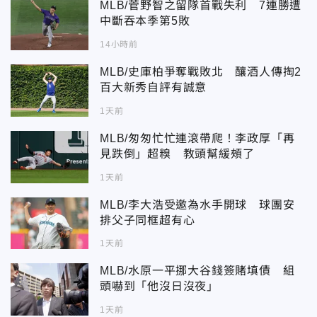
MLB/菅野智之留隊首戰失利 7連勝遭
中斷吞本季第5敗
14小時前
MLB/史庫柏爭奪戰敗北 釀酒人傳掏2
百大新秀自評有誠意
1天前
MLB/匆匆忙忙連滾帶爬！李政厚「再
見跌倒」超糗 教頭幫緩頰了
1天前
MLB/李大浩受邀為水手開球 球團安
排父子同框超有心
1天前
MLB/水原一平挪大谷錢簽賭填債 組
頭嚇到「他沒日沒夜」
1天前