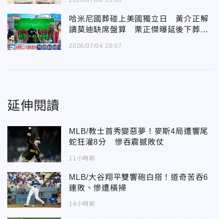
2026/07/06 10:06
哈米尼國葬碰上美國獨立日 黃介正解
讀莫迪缺席盤算 栗正傑曝延後下葬三
大關鍵
2026/07/04 20:07
延伸閱讀
MLB/教士首秀變惡夢！麥斯4局遭響尾
蛇狂灌8分 慘吞震撼敗仗
11小時前
MLB/大谷翔平雙響砲白搭！道奇苦吞6
連敗、慘遭橫掃
14小時前