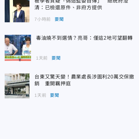
被學者質疑「偽造監委自傳」 總統府澄
清：已檢還原件、非府方提供
7小時前
要聞
毒油燒不到選情？亮哥：僅這2地可望翻轉
1天前
要聞
台東又驚天變！農業處長涉圖利20萬交保撤
銷 重開羈押庭
1天前
要聞