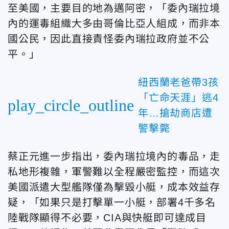
至美國，主要目的地為邁阿密，「委內瑞拉境
內的運毒組織大多由哥倫比亞人組成，而非本
國公民，因此直接責怪委內瑞拉政府並不公
平。」
紐西蘭老爸帶3孩
「亡命天涯」逃4
play_circle_outline
年…搶劫商店遭
警擊斃
蔡正元進一步指出，委內瑞拉境內的毒品，走
私地形複雜，軍警難以全程嚴密監控，而這次
美國派遣大型艦隊僅為擊毀小艇，成本效益存
疑，「如果只是打擊單一小艇，部署4千多名
陸戰隊顯得不必要，CIA與快艇即可達成目