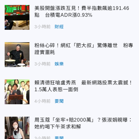
美股開盤漲跌互見！費半指數飆逾191.46
點 台積電ADR漲0.93%
3小時前
財經
粉絲心碎！網紅「肥大叔」驚傳離世 粉專
證實噩耗
3小時前
娛樂
賴清德狂嗆盧秀燕 最新網路投票太震撼！
1.5萬人表態一面倒
4小時前
要聞
周玉蔻「坐牢+賠2000萬」？張淑娟親曝：
她約喝下午茶求和解
3小時前
要聞