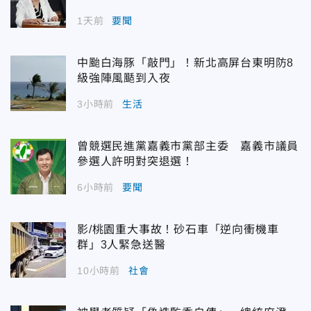
1天前
要聞
中颱白海豚「敲門」！新北高屏台東明防8
級強陣風颳到入夜
3小時前
生活
曾競選民進黨嘉義市黨部主委 嘉義市議員
參選人許明對突退選！
6小時前
要聞
影/桃園重大事故！砂石車「逆向衝機車
群」3人緊急送醫
10小時前
社會