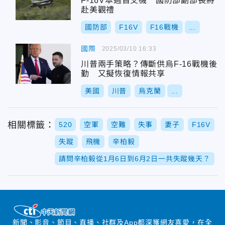
F-16V本週首交機 國防部副部長將
赴美觀禮
國防部
F16V
F16戰機
...
國際
2025/03/10 16:33
川普兩手策略？傳斷供烏F-16戰機後
勤 又擬恢復情報共享
美國
川普
烏克蘭
...
相關標籤：
520
空軍
空難
失事
妻子
F16V
失蹤
飛機
辛柏毅
請問辛柏毅從1月6日到6月2日一共失蹤幾天？
新聞、影音、節目、直播、社群及App都深獲網友喜愛，在全