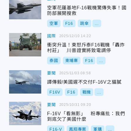
空軍花蓮基地F-16戰機驚傳失事！國
防部展開搜救
空軍
F16
跳傘
...
國際
2025/12/10 14:22
衝突升溫！柬怒斥泰F16戰機「轟炸
村莊」 川普證實將致電調停
泰國
柬埔寨
F16
...
要聞
2025/11/03 08:58
譚傳毅/美國遲不交付F-16V之貓膩
F16V
F16
戰機
...
要聞
2025/10/31 09:20
F-16V「看無影」 粉專痛批：我們
到底欠了美國什麼
F16-V
鳳翔專案
軍購
...