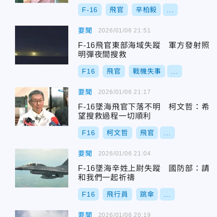
F-16
飛官
辛柏毅
...
要聞
2026/01/06 21:51
F-16飛官東部海域失蹤 軍方發射照
明彈夜間搜救
F16
飛官
戰機失事
...
要聞
2026/01/06 21:17
F-16墜海飛官下落不明 柯文哲：希
望搜救過程一切順利
F16
柯文哲
飛官
...
要聞
2026/01/06 21:04
F-16墜海辛姓上尉失蹤 國防部：請
和我們一起祈禱
F16
飛行員
跳傘
...
要聞
2026/01/06 20:19