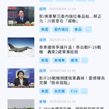
國際
2025/09/08 14:29
影/美軍擊沉委內瑞拉毒品船…蔡正
元：川普意在「威嚇」
美國
委內瑞拉
毒品
...
國際
2025/07/24 13:57
泰柬邊境爭議升溫！泰出動F-16戰
機 轟柬2處軍事設施
泰國
柬埔寨
邊境
...
國際
2025/07/06 10:00
影/F16戰機頻遭俄軍轟掉！雷倩曝烏
克蘭「致命弱點」
美國
烏克蘭
F16
...
要聞
2025/03/26 14:32