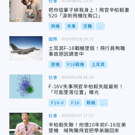
社會
2026/06/02 13:47
把你這輩子綁我身上！飛官辛柏毅妻
520「淚刺飛機在胸口」
飛機
失事
空難
...
國際
2026/02/26 19:32
土耳其F-16戰機墜毀！飛行員殉職
事故原因調查中
墜機
F16戰機
土耳其
社會
2026/01/08 08:19
F-16V失事飛官辛柏毅失蹤最新！
「可能墜落位置」曝光
F16-V
F16
戰機
...
社會
2026/01/07 17:57
辛柏毅失聯！他憶10年前F-16在美
墜機 喊殉職飛官把學弟踹回來