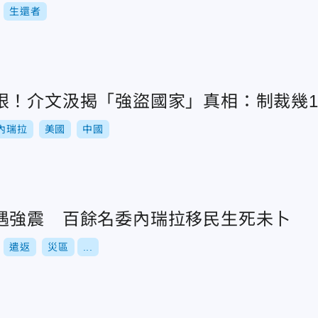
生還者
眼！介文汲揭「強盜國家」真相：制裁幾1
內瑞拉
美國
中國
遇強震 百餘名委內瑞拉移民生死未卜
遣返
災區
...