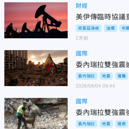
財經
美伊傳臨時協議
荷莫茲海峽
油價
布
2天前
國際
委內瑞拉雙強震逾
委內瑞拉
地震
罹難
2026/08/04 09:44
國際
委內瑞拉雙強震後
委內瑞拉
地震
搜救