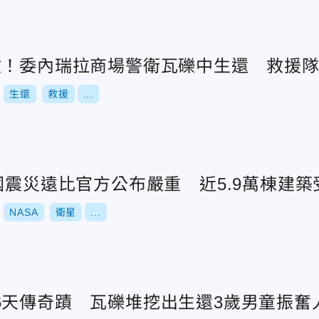
救！委內瑞拉商場警衛瓦礫中生還 救援
生還
救援
...
國震災遠比官方公布嚴重 近5.9萬棟建築
NASA
衛星
...
6天傳奇蹟 瓦礫堆挖出生還3歲男童振奮