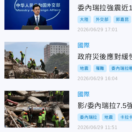
委內瑞拉強震近1
大陸
外交部
郭嘉昆
2026/06/29 17:01
國際
政府災後應對緩
地震
罹難
委內瑞拉
2026/06/29 16:04
國際
影/委內瑞拉7.
委內瑞拉
地震
卡拉
2026/06/29 11:51