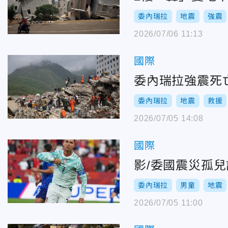
委內瑞拉
地震
強震
2026/07/06 11:13
國際
委內瑞拉強震死
委內瑞拉
地震
救援
2026/07/05 14:08
國際
影/委國震災孤
委內瑞拉
男童
地震
2026/07/05 11:00