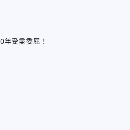
0年受盡委屈！