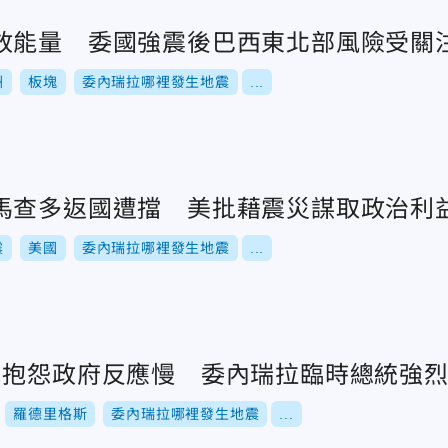
放能量 委國強震後巴西東北部風險受關
洲
板塊
委內瑞拉哪裡發生地震
...
馬查多返國遭擋 美批藉震災謀取政治利
震
美國
委內瑞拉哪裡發生地震
...
民抱怨政府反應慢 委內瑞拉臨時總統強
羅德里格斯
委內瑞拉哪裡發生地震
...