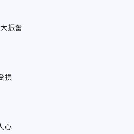
隊大振奮
受損
人心