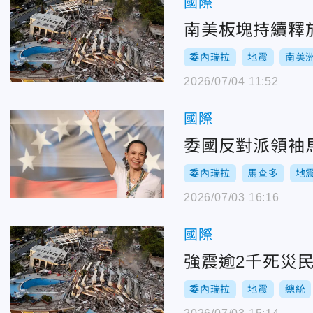
國際
南美板塊持續釋
委內瑞拉
地震
南美
2026/07/04 11:52
國際
委國反對派領袖
委內瑞拉
馬查多
地
2026/07/03 16:16
國際
強震逾2千死災
委內瑞拉
地震
總統