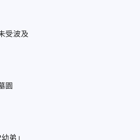
未受波及
墓園
2幼弟」