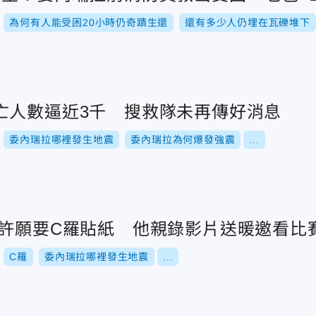
為何有人能受困20小時仍奇蹟生還
還有多少人仍埋在瓦礫堆下
亡人數逼近3千 搜救隊未再傳好消息
委內瑞拉哪裡發生地震
委內瑞拉為何爆發強震
...
兒許願要C羅貼紙 他親錄影片送暖邀看比
C羅
委內瑞拉哪裡發生地震
...