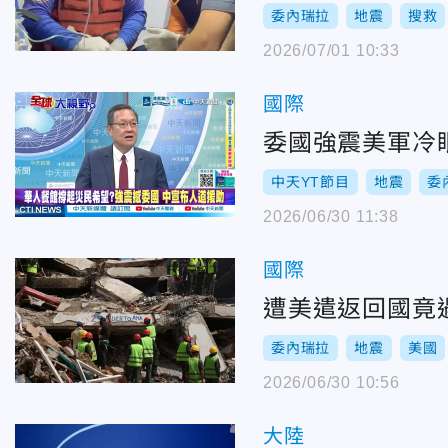
委內瑞拉
地震
搜救
2026/07/01 10:33
國際
委國強震美軍冷
中天YT節目
地震
委
2026/06/30 11:38
國際
遭美遣返回國竟
委內瑞拉
地震
美國
2026/06/30 10:56
大陸