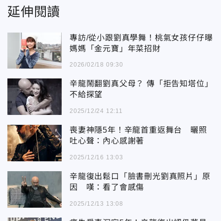
延伸閱讀
專訪/從小跟劉真學舞！桃氣女孩仔仔曝
媽媽「金元寶」年菜招財
2026/02/18 09:30
辛龍鬧翻劉真父母？ 傳「拒告知塔位」
不給探望
2025/12/24 12:11
喪妻神隱5年！辛龍首重返舞台 曬照
吐心聲：內心感謝著
2025/12/16 13:03
辛龍復出鬆口「臉書刪光劉真照片」原
因 嘆：看了會感傷
2025/12/13 13:08