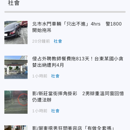
社會
北市水門車輛「只出不進」4hrs 警1800
開始拖吊
20分鐘前
社會
侵占外聘教師餐費拖813天！台東某國小貪
婪出納遭判4月
1小時前
社會
影/新莊當街摔角掛彩 2男辯重溫同窗回憶
仍遭法辦
1小時前
社會
影/屏東噁男狂問美容店「有做全套嗎」