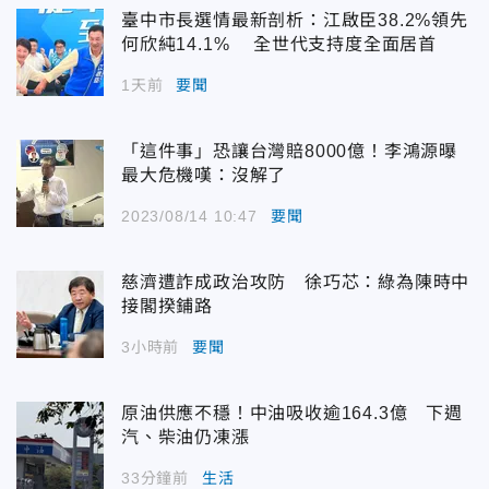
臺中市長選情最新剖析：江啟臣38.2%領先
何欣純14.1% 全世代支持度全面居首
1天前
要聞
「這件事」恐讓台灣賠8000億！李鴻源曝
最大危機嘆：沒解了
2023/08/14 10:47
要聞
慈濟遭詐成政治攻防 徐巧芯：綠為陳時中
接閣揆鋪路
3小時前
要聞
原油供應不穩！中油吸收逾164.3億 下週
汽、柴油仍凍漲
33分鐘前
生活