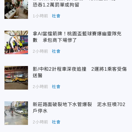
恐吞1.2萬罰單或拘留
1小時前
社會
拿AI當擋箭牌！桃園盃籃球賽爆幽靈隊充
數 承包商下場慘了
2小時前
社會
影/中和2計程車深夜追撞 2運將1乘客受傷
送醫
2小時前
社會
新莊路面破裂地下水管爆裂 泥水狂噴702
戶停水
2小時前
社會