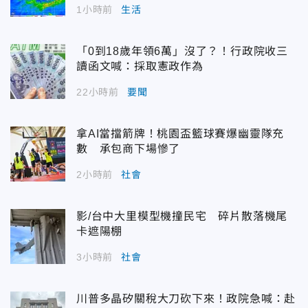
1小時前
生活
「0到18歲年領6萬」沒了？！行政院收三
讀函文喊：採取憲政作為
22小時前
要聞
拿AI當擋箭牌！桃園盃籃球賽爆幽靈隊充
數 承包商下場慘了
2小時前
社會
影/台中大里模型機撞民宅 碎片散落機尾
卡遮陽棚
3小時前
社會
川普多晶矽關稅大刀砍下來！政院急喊：赴