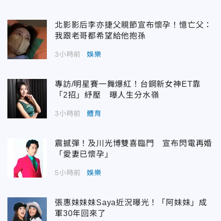
北影影后李亦捷父親節宣布懷孕！憶亡父：
我跟老哥都希望給他抱孫
3小時前
娛樂
專訪/明星賽一舞爆紅！台鋼新女神ET靠
「2招」紓壓 曝人生分水嶺
3小時前
體育
震撼彈！及川光博雙喜臨門 宣布閃電再婚
「愛妻已懷孕」
5小時前
娛樂
張惠妹妹妹Saya近況曝光！「阿妹妹」成
軍30年回來了