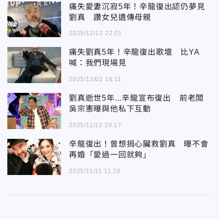
痛失愛妻沉寂5年！辛龍復出認仍夢見
劉真 讚女兒遺傳母親
2025/12/12 22:01
痛失劉真5年！辛龍復出歌壇 比YA
喊：我們現場見
2025/12/02 16:11
劉真逝世5年...辛龍宣布復出 前老闆
吳宗憲曝與他私下互動
2025/11/12 20:17
辛龍復出！曾想捐心臟救劉真 曝不會
再婚「愛過一回就夠」
2025/11/11 11:20