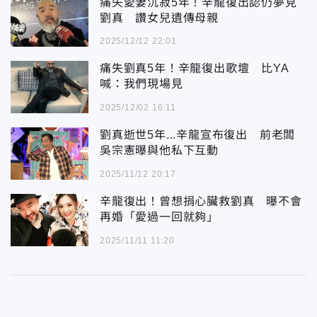
痛失愛妻沉寂5年！辛龍復出認仍夢見
劉真 讚女兒遺傳母親
2025/12/12 22:01
痛失劉真5年！辛龍復出歌壇 比YA
喊：我們現場見
2025/12/02 16:11
劉真逝世5年...辛龍宣布復出 前老闆
吳宗憲曝與他私下互動
2025/11/12 20:17
辛龍復出！曾想捐心臟救劉真 曝不會
再婚「愛過一回就夠」
2025/11/11 11:20