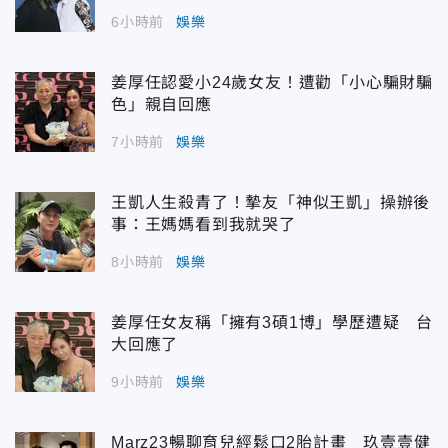
6小時前
娛樂
姜厚任認愛小24歲女友！遭勸「小心騙財騙
色」親自回應
7小時前
娛樂
王凱人生殺青了！摯友「神似王凱」操辦後
事：王媽媽看到我就哭了
8小時前
娛樂
姜厚任女友稱「擁有3碩1博」學歷遭疑 台
大回應了
9小時前
娛樂
Marz23暢聊育兒經鬆口2胎計畫 玖壹壹健