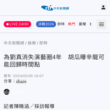
LIVE 24HR
決戰2026
即時
熱門
要聞
社會
娛樂
中天新聞網
娛樂
即時
為劉真消失演藝圈4年 胡瓜曝辛龍可
能回歸時間點
發布:
2024/05/09 18:07
share
分享：
play_arrow
記者陳曉涵／採訪報導