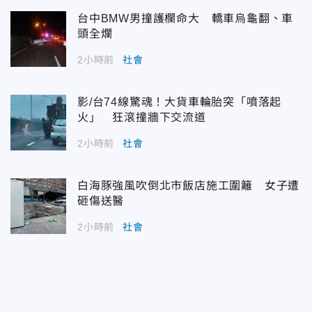
台中BMW男撞護欄命大 轎車烏龜翻、車
頭全爛
2小時前
社會
影/台74線驚魂！大貨車輪胎突「噴落起
火」 狂滾撞牆下交流道
2小時前
社會
白海豚強風吹倒北市飯店施工圍籬 女子遭
砸傷送醫
2小時前
社會