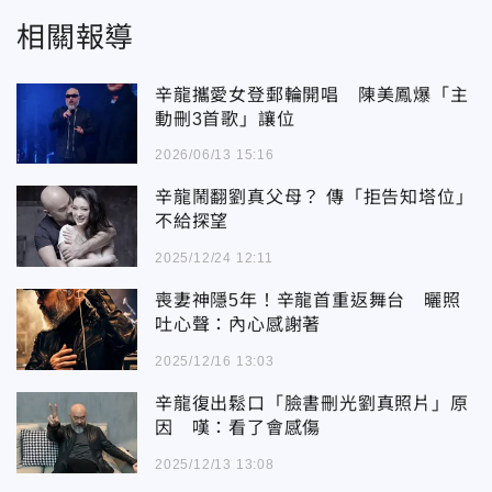
相關報導
辛龍攜愛女登郵輪開唱 陳美鳳爆「主
動刪3首歌」讓位
2026/06/13 15:16
辛龍鬧翻劉真父母？ 傳「拒告知塔位」
不給探望
2025/12/24 12:11
喪妻神隱5年！辛龍首重返舞台 曬照
吐心聲：內心感謝著
2025/12/16 13:03
辛龍復出鬆口「臉書刪光劉真照片」原
因 嘆：看了會感傷
2025/12/13 13:08