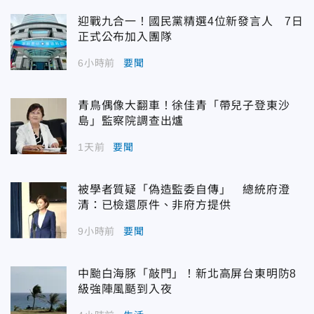
迎戰九合一！國民黨精選4位新發言人 7日
正式公布加入團隊
6小時前
要聞
青鳥偶像大翻車！徐佳青「帶兒子登東沙
島」監察院調查出爐
1天前
要聞
被學者質疑「偽造監委自傳」 總統府澄
清：已檢還原件、非府方提供
9小時前
要聞
中颱白海豚「敲門」！新北高屏台東明防8
級強陣風颳到入夜