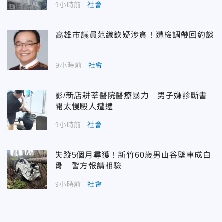
9小時前
社會
高雄市議員范織欽疑涉貪！遭檢調帶回約談
9小時前
社會
影/新店耕莘醫院醫療暴力 男子嫌診斷書
開太慢毆人遭逮
9小時前
社會
失蹤5個月尋獲！新竹60歲男山谷墜車成白
骨 警方報請相驗
9小時前
社會