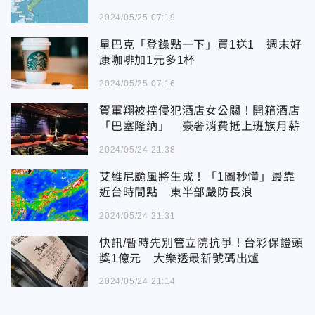
2024/05/25 07:19
星巴克「登錄點一下」買1送1 週末好
康咖啡加1元多1杯
2024/05/25 07:16
賀軍翔被控侵犯酒店女公關！開箱酒店
「巴塞隆納」 豪奢消費抵上班族月薪
2024/05/24 21:38
艾維尼颱風將生成！「1圖秒懂」最靠
近台時間點 東半部嚴防長浪
2024/05/24 21:31
快訊/暫時先別管立院抗爭！台彩保證頭
獎1億元 大樂透最新號碼出爐
2024/05/24 21:14