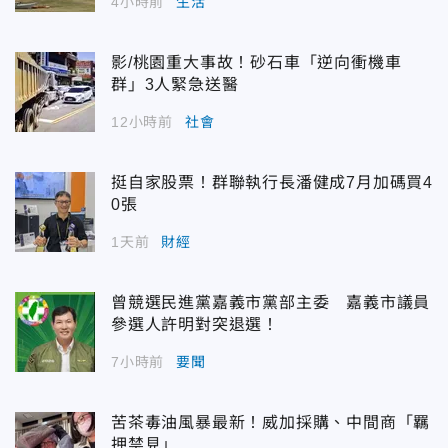
4小時前
生活
影/桃園重大事故！砂石車「逆向衝機車
群」3人緊急送醫
12小時前
社會
挺自家股票！群聯執行長潘健成7月加碼買4
0張
1天前
財經
曾競選民進黨嘉義市黨部主委 嘉義市議員
參選人許明對突退選！
7小時前
要聞
苦茶毒油風暴最新！威加採購、中間商「羈
押禁見」