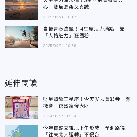
天生魅力無法擋！3星座最會收買人
心 雙魚溫柔又真誠
2025/09/26 16:17
自帶青春濾鏡！ 4星座活力滿點 靠
「人格魅力」狂圈粉
2025/09/21 10:58
延伸閱讀
財星照耀三星座！今天就去買彩券 有
機會一夜致富發大財
2024/05/25 07:34
今年首颱艾維尼下午形成 預測路徑
「往東北大迴轉」不侵台