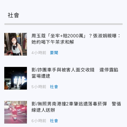
社會
周玉蔻「坐牢+賠2000萬」？張淑娟親曝：
她約喝下午茶求和解
4小時前
要聞
影/詐團車手與被害人面交收錢 違停露餡
當場遭逮
5小時前
社會
影/無照男南港撞2車肇逃遺落毒菸彈 警循
線逮人送辦
6小時前
社會