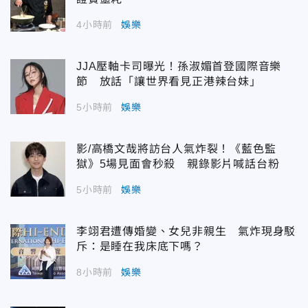
4小時前
娛樂
JJA壓軸卡司曝光！孫淑媚首登國際音樂
節 放話「讓世界看見正港辣台妹」
5小時前
娛樂
影/高橋文哉將訪台人氣炸裂！《藍色監
獄》5場見面會秒殺 親錄影片喊話台粉
5小時前
娛樂
李翊君遭傳婚變、女兒非親生 氣炸現身駁
斥：是睡在我床底下嗎？
8小時前
娛樂