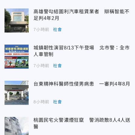
高雄警勾結圖利汽車租賃業者 辯稱智能不
足判4年2月
7小時前
社會
城鎮韌性演習8/13下午登場 北市警：全市
人車管制
7小時前
社會
台東精神科醫師性侵男病患 一審判4年8月
8小時前
社會
桃園民宅火警濃煙狂竄 警消疏散8人4人送
醫