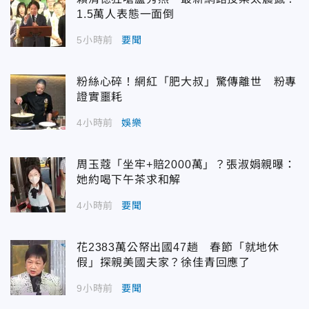
1.5萬人表態一面倒
5小時前
要聞
粉絲心碎！網紅「肥大叔」驚傳離世 粉專
證實噩耗
4小時前
娛樂
周玉蔻「坐牢+賠2000萬」？張淑娟親曝：
她約喝下午茶求和解
4小時前
要聞
花2383萬公帑出國47趟 春節「就地休
假」探親美國夫家？徐佳青回應了
9小時前
要聞