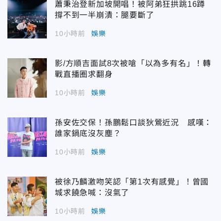
蕭秉治登新加坡開唱！被阿弟狂拱跳16蹲
撐不到一半崩潰：腿要斷了
10小時前
娛樂
影/方順吉面試8次被嗆「以為多有名」！轉
戰直播圈求翻身
10小時前
娛樂
孫安佐交保！孫鵬鬆口談狄鶯近況 感嘆：
誰家鍋底沒灰塵？
10小時前
娛樂
被徐乃麟激吻笑認「第1次有感覺」！曾國
城求饒急喊：沒氣了
10小時前
娛樂