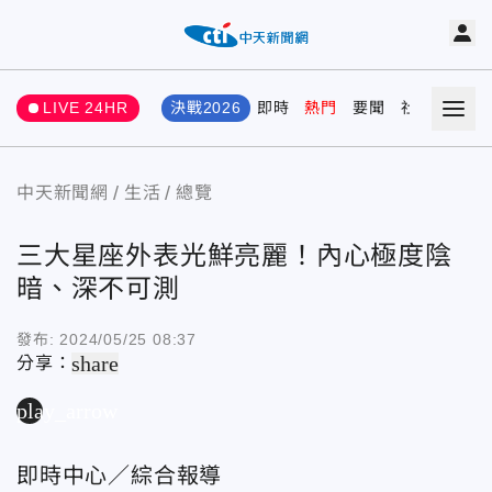
LIVE 24HR
決戰2026
即時
熱門
要聞
社會
娛樂
中天新聞網
生活
總覽
三大星座外表光鮮亮麗！內心極度陰
暗、深不可測
發布:
2024/05/25 08:37
share
分享：
play_arrow
即時中心／綜合報導