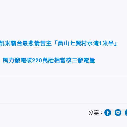
！凱米襲台最悲情苦主「員山七賢村水淹1米半」
風力發電破220萬瓩相當核三發電量
分享：