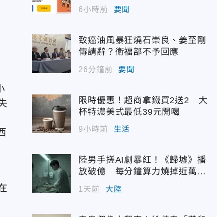
6小時前
要聞
致癌油風暴狂燒石崇良、姜至剛
傳請辭？衛福部不予回應
26分鐘前
要聞
小
限時優惠！超商拿鐵買2送2 大
失
杯特濃美式最低39元開喝
9小時前
生活
西
，
陸男手搓AI劇暴紅！《歸墟》播
放破億 每分鐘算力燒掉近萬台
幣
在
1天前
大陸