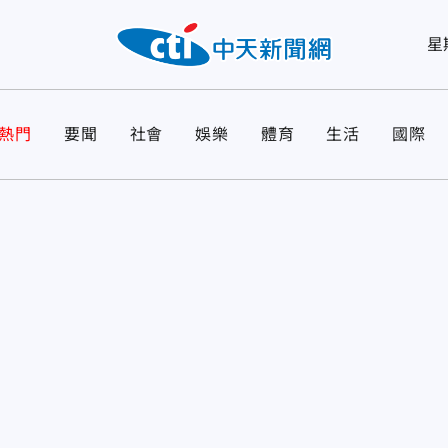
星
熱門
要聞
社會
娛樂
體育
生活
國際