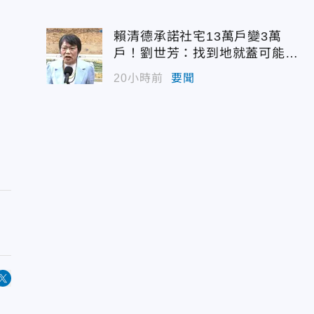
賴清德承諾社宅13萬戶變3萬
戶！劉世芳：找到地就蓋可能變
空餘屋
20小時前
要聞