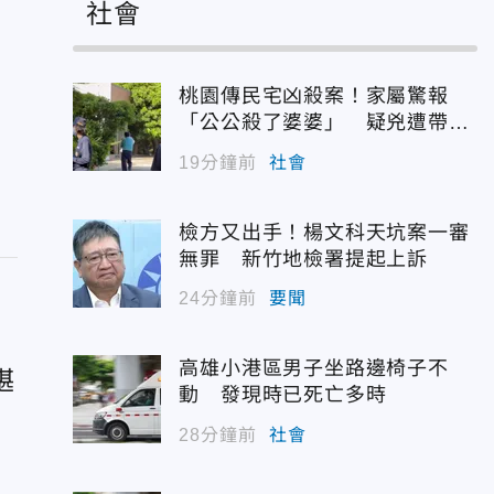
社會
桃園傳民宅凶殺案！家屬驚報
「公公殺了婆婆」 疑兇遭帶回
偵訊
19分鐘前
社會
檢方又出手！楊文科天坑案一審
無罪 新竹地檢署提起上訴
24分鐘前
要聞
高雄小港區男子坐路邊椅子不
堪
動 發現時已死亡多時
原
28分鐘前
社會