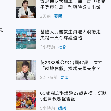
青鳥偶像大翻車！徐佳青「帶兒
子登東沙島」監察院調查出爐
2天前
要聞
，
氣
基隆大武崙救生員遭大浪捲走
失蹤一天今尋獲遺體
2小時前
社會
花2383萬公帑出國47趟 春節
「就地休假」探親美國夫家？徐
佳青回應了
22小時前
要聞
63歲關之琳爆戀27歲男模！沉默
3個月親發聲否認
5小時前
娛樂