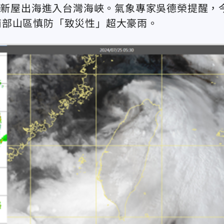
桃園新屋出海進入台灣海峽。氣象專家吳德榮提醒，
南部山區慎防「致災性」超大豪雨。