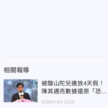
相關報導
被酸山陀兒連放4天假！
陳其邁亮數據還原「恐怖
災情」坦言：做決定常睡
2026/07/14 13:29
不著