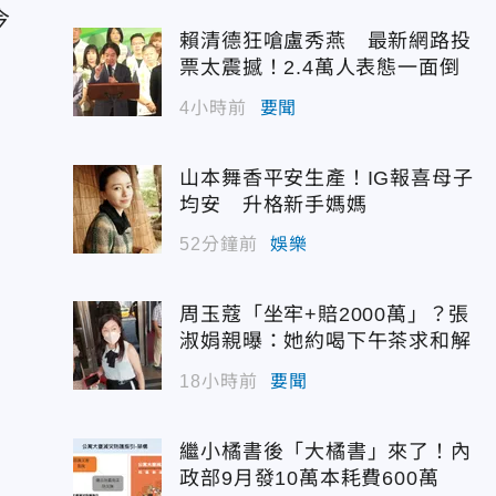
今
賴清德狂嗆盧秀燕 最新網路投
票太震撼！2.4萬人表態一面倒
4小時前
要聞
山本舞香平安生產！IG報喜母子
均安 升格新手媽媽
52分鐘前
娛樂
周玉蔻「坐牢+賠2000萬」？張
淑娟親曝：她約喝下午茶求和解
18小時前
要聞
繼小橘書後「大橘書」來了！內
政部9月發10萬本耗費600萬