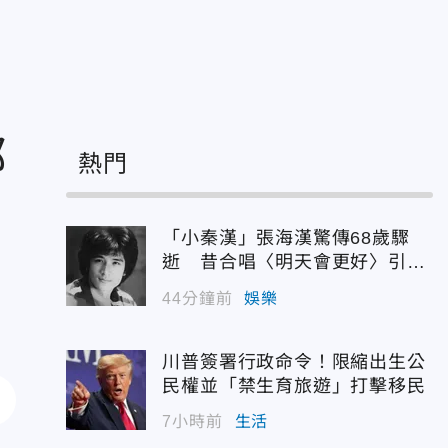
部
熱門
「小秦漢」張海漢驚傳68歲驟
逝 昔合唱〈明天會更好〉引追
憶
44分鐘前
娛樂
川普簽署行政命令！限縮出生公
民權並「禁生育旅遊」打擊移民
7小時前
生活