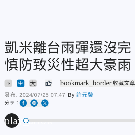
凱米離台雨彈還沒完
慎防致災性超大豪雨
bookmark_border
大
收藏文
中
小
發布:
2024/07/25 07:47
By
許元馨
分享：
play_arrow