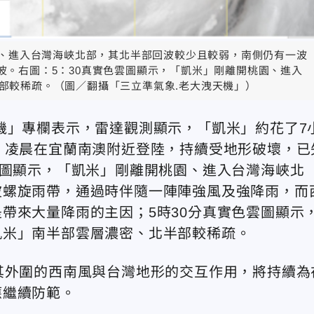
桃園、進入台灣海峽北部，其北半部回波較少且較弱，南側仍有一波
波。右圖：5：30真實色雲圖顯示，「凱米」剛離開桃園、進入
部較稀疏。（圖／翻攝「三立準氣象.老大洩天機」）
機」專欄表示，雷達觀測顯示，「凱米」約花了7
）凌晨在宜蘭南澳附近登陸，持續受地形破壞，已
成圖顯示，「凱米」剛離開桃園、進入台灣海峽北
波螺旋雨帶，通過時伴隨一陣陣強風及強降雨，而
帶來大量降雨的主因；5時30分真實色雲圖顯示
凱米」南半部雲層濃密、北半部較稀疏。
其外圍的西南風與台灣地形的交互作用，將持續為
應繼續防範。